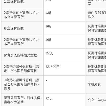
公立保育所数
立
0歳児保育を実施してい
預かり保育
6所
る公立保育所
私立
長期休業期
9所
私立保育所数
保育実施園
0歳児保育を実施してい
長期休業期
9所
る私立保育所
保育実施園
長期休業期
27人
保育所入所待機児童数
保育実施園
0歳児の認可保育所・認
長期休業期
55,600円
定こども園月額保育料
保育実施園
0歳児の認可保育所・認
-
定こども園月額保育料－
学校給食
備考
認可外保育所に預ける保
なし
公立中学校
護者への補助