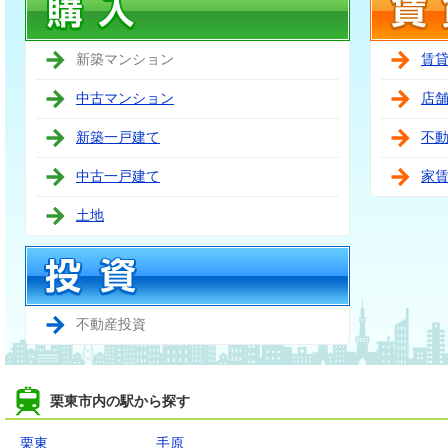
新築マンション
賃
中古マンション
店
新築一戸建て
不
中古一戸建て
家
土地
不動産投資
栗東市内の駅から探す
栗東
手原