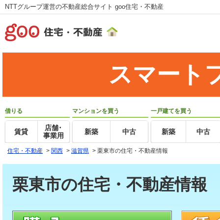
NTTグループ運営の不動産総合サイト goo住宅・不動産
スマート
借りる
マンションを買う
一戸建てを買う
店舗･
賃貸
新築
中古
新築
中古
事業用
住宅・不動産
>
関西
>
滋賀県
>
栗東市の住宅・不動産情報
栗東市の住宅・不動産情報