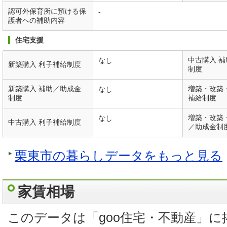
認可外保育所に預ける保
-
護者への補助内容
住宅支援
中古購入 
なし
新築購入 利子補給制度
制度
新築購入 補助／助成金
増築・改築
なし
制度
補給制度
増築・改築
なし
中古購入 利子補給制度
／助成金制
栗東市の暮らしデータをもっと見る
家賃相場
このデータは「goo住宅・不動産」