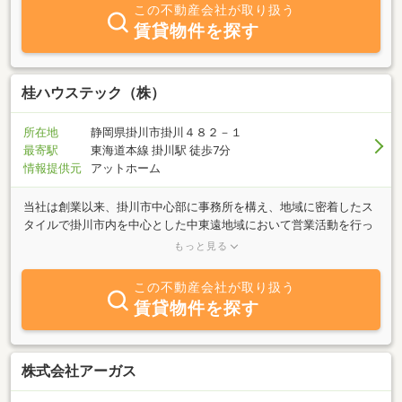
この不動産会社が取り扱う
賃貸物件を探す
桂ハウステック（株）
所在地
静岡県掛川市掛川４８２－１
最寄駅
東海道本線 掛川駅 徒歩7分
情報提供元
アットホーム
当社は創業以来、掛川市中心部に事務所を構え、地域に密着したス
タイルで掛川市内を中心とした中東遠地域において営業活動を行っ
ております。土地・建物の売買や、賃貸借物件の仲介・管理等の不
もっと見る
動産業をはじめとして、木造注文住宅から増改築やリフォームまで
幅広くお客様のニーズにお応えできるよう、住まいに関するトータ
この不動産会社が取り扱う
ルプロデュースをしております。中東遠地域の不動産から建築に関
賃貸物件を探す
することは、是非お気軽に当社までご相談下さい。
株式会社アーガス