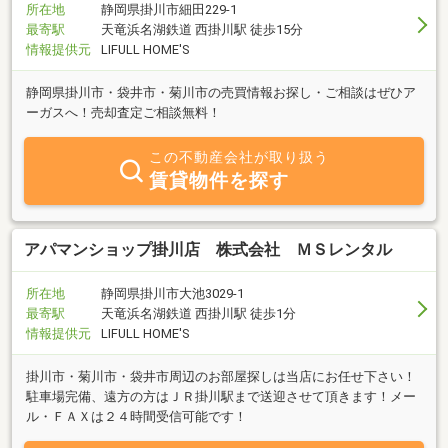
所在地
静岡県掛川市細田229-1
最寄駅
天竜浜名湖鉄道 西掛川駅 徒歩15分
情報提供元
LIFULL HOME'S
静岡県掛川市・袋井市・菊川市の売買情報お探し・ご相談はぜひア
ーガスへ！売却査定ご相談無料！
この不動産会社が取り扱う
賃貸物件を探す
アパマンショップ掛川店 株式会社 ＭＳレンタル
所在地
静岡県掛川市大池3029-1
最寄駅
天竜浜名湖鉄道 西掛川駅 徒歩1分
情報提供元
LIFULL HOME'S
掛川市・菊川市・袋井市周辺のお部屋探しは当店にお任せ下さい！
駐車場完備、遠方の方はＪＲ掛川駅まで送迎させて頂きます！メー
ル・ＦＡＸは２４時間受信可能です！