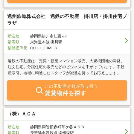
遠州鉄道株式会社 遠鉄の不動産 掛川店・掛川住宅プ
ラザ
所在地
静岡県掛川市仁藤7-7
最寄駅
東海道本線 掛川駅
情報提供元
LIFULL HOME'S
遠鉄の不動産は、売買・新築マンション販売、大規模団地の開発、
注文住宅、分譲住宅の販売などのビジネスを手がけています。不動
産取引、地域に精通したスタッフが誠意を持ってお応えします。
この不動産会社が取り扱う
賃貸物件を探す
（株）ＡＣＡ
所在地
静岡県周智郡森町草ケ谷４５８
最寄駅
天竜浜名湖鉄道 遠州森駅