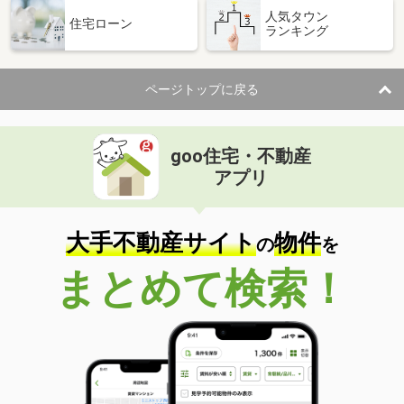
人気タウン
住宅ローン
ランキング
ページトップに戻る
goo住宅・不動産
アプリ
大手不動産サイト
物件
の
を
まとめて検索！