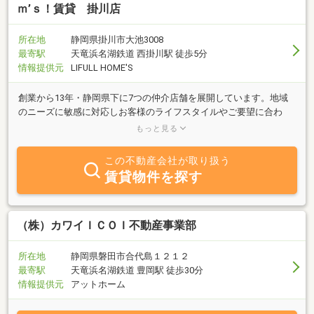
ｍ’ｓ！賃貸 掛川店
所在地
静岡県掛川市大池3008
最寄駅
天竜浜名湖鉄道 西掛川駅 徒歩5分
情報提供元
LIFULL HOME'S
創業から13年・静岡県下に7つの仲介店舗を展開しています。地域
のニーズに敏感に対応しお客様のライフスタイルやご要望に合わ
せ、安心して新しい生活の一歩を踏み出していただけるよう全力で
もっと見る
サポート致します。
この不動産会社が取り扱う
賃貸物件を探す
（株）カワイＩＣＯＩ不動産事業部
所在地
静岡県磐田市合代島１２１２
最寄駅
天竜浜名湖鉄道 豊岡駅 徒歩30分
情報提供元
アットホーム