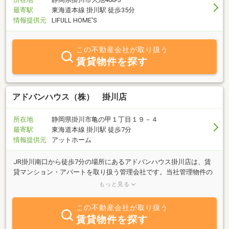
最寄駅
東海道本線 掛川駅 徒歩35分
情報提供元
LIFULL HOME'S
この不動産会社が取り扱う
賃貸物件を探す
アドバンハウス（株） 掛川店
所在地
静岡県掛川市亀の甲１丁目１９－４
最寄駅
東海道本線 掛川駅 徒歩7分
情報提供元
アットホーム
JR掛川南口から徒歩7分の場所にあるアドバンハウス掛川店は、賃
貸マンション・アパートを取り扱う管理会社です。当社管理物件の
みのご紹介となりますが、物件に関するご質問等お気軽にお問合せ
もっと見る
くださいませ。
この不動産会社が取り扱う
賃貸物件を探す