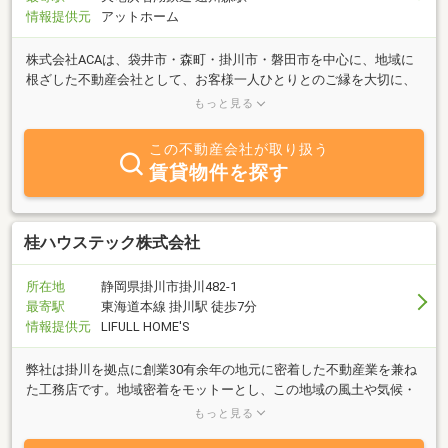
情報提供元
アットホーム
株式会社ACAは、袋井市・森町・掛川市・磐田市を中心に、地域に
根ざした不動産会社として、お客様一人ひとりとのご縁を大切に、
不動産売買・仲介・賃貸・管理のご相談を承っております。「家を
もっと見る
売りたい」「土地を活用したい」「マイホームを購入したい」「空
き家のことで困っている」など、不動産に関するお悩みは、お客様
この不動産会社が取り扱う
によってさまざまです。私たちは、単に不動産を仲介するだけでな
賃貸物件を探す
く、お客様の想いや将来を見据えたご提案を心掛けています。地域
の特性を熟知しているからこそ、土地や建物の魅力を最大限に引き
出し、売主様・買主様双方にご満足いただけるお取引を目指してお
ります。また、相続や空き家の活用、土地利用のご相談など、専門
桂ハウステック株式会社
的な内容にも丁寧に対応いたします。「まずは相談してみよう。」
そう思っていただける身近なパートナーでありたい。株式会社ACA
所在地
静岡県掛川市掛川482-1
は、お客様との出会いを大切にし、誠実な対応とフットワークの軽
最寄駅
東海道本線 掛川駅 徒歩7分
さを強みに、地域の皆様に信頼される不動産会社を目指してまいり
情報提供元
LIFULL HOME'S
ます。不動産に関することなら、どんな小さなことでもお気軽にご
相談ください。皆様からのお問い合わせを心よりお待ちしておりま
弊社は掛川を拠点に創業30有余年の地元に密着した不動産業を兼ね
す。
た工務店です。地域密着をモットーとし、この地域の風土や気候・
土地の情報などを適切にアドバイスさせて頂きますのでお気軽にご
もっと見る
相談下さい。