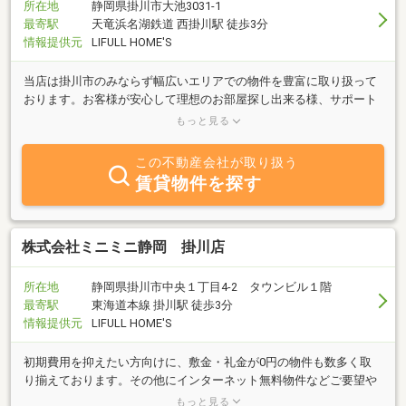
所在地
静岡県掛川市大池3031-1
最寄駅
天竜浜名湖鉄道 西掛川駅 徒歩3分
情報提供元
LIFULL HOME'S
当店は掛川市のみならず幅広いエリアでの物件を豊富に取り扱って
おります。お客様が安心して理想のお部屋探し出来る様、サポート
をさせていただきます。お部屋探しは是非『ピタットハウス掛川
もっと見る
店』にお任せください！
この不動産会社が取り扱う
賃貸物件を探す
株式会社ミニミニ静岡 掛川店
所在地
静岡県掛川市中央１丁目4-2 タウンビル１階
最寄駅
東海道本線 掛川駅 徒歩3分
情報提供元
LIFULL HOME'S
初期費用を抑えたい方向けに、敷金・礼金が0円の物件も数多く取
り揃えております。その他にインターネット無料物件などご要望や
ご予算に合わせて物件をご用意いたしますお気軽にミニミニへお問
もっと見る