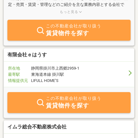
定・売買・賃貸・管理などのご紹介を主な業務内容とする会社で
す。「売りたい」「買いたい」「借りたい」「貸したい」ご希望の
もっと見る
方、不動産に関する質問は何でもお気軽にご相談ください。豊富な
情報力でお客様のご希望に併せたスピーディな対応を心掛けており
この不動産会社が取り扱う
ます。ぜひ当社ホームページ（https://www.argusnet.co.jp）をご覧
賃貸物件を探す
下さい。☆コーポレートサイトを開設しました→https://argus-
corporate.com/
有限会社ｅはうす
所在地
静岡県掛川市上西郷2959-1
最寄駅
東海道本線 掛川駅
情報提供元
LIFULL HOME'S
この不動産会社が取り扱う
賃貸物件を探す
イムラ総合不動産株式会社