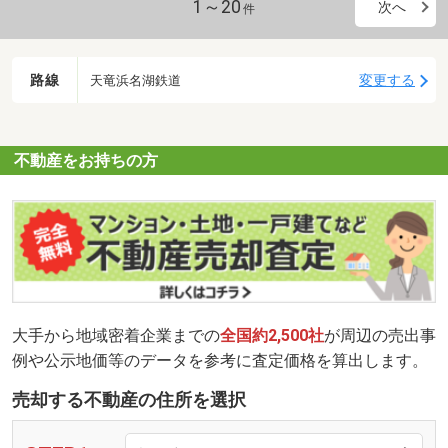
1～20
次へ
件
路線
変更する
天竜浜名湖鉄道
不動産をお持ちの方
大手から地域密着企業までの
全国約2,500社
が周辺の売出事
例や公示地価等のデータを参考に査定価格を算出します。
売却する不動産の住所を選択