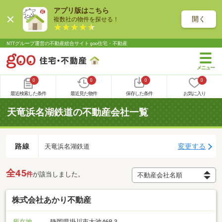
アプリ版はこちら
開く
複数社の物件を探せる！
NTTグループ運営の不動産総合サイト goo住宅・不動産
0
0
0
0
最近検索した条件
最近見た物件
保存した条件
お気に入り
天竜浜名湖鉄道の不動産会社一覧
路線
変更する
天竜浜名湖鉄道
全45
件
が該当しました。
株式会社あかり不動産
所在地
静岡県掛川市大池468-3