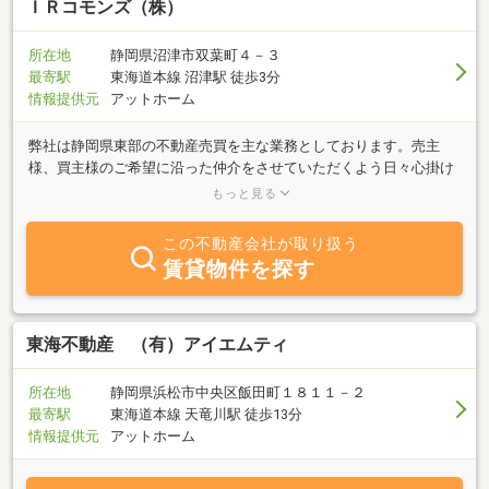
ＩＲコモンズ（株）
所在地
静岡県沼津市双葉町４－３
最寄駅
東海道本線 沼津駅 徒歩3分
情報提供元
アットホーム
弊社は静岡県東部の不動産売買を主な業務としております。売主
様、買主様のご希望に沿った仲介をさせていただくよう日々心掛け
ています。「売りたい」お客様へは、スピーディーな対応を。「買
もっと見る
いたい」お客様へは、弊社でしか買えない様々な物件をご提案させ
ていただきます。是非 お気軽にお問合せ下さい。また、一般社団
この不動産会社が取り扱う
法人全国住宅ローン救済・任意売却支援協会静岡本部の活動も行っ
賃貸物件を探す
ており、住宅ローンの返済にお悩みの皆様の相談業務も行っており
ます。任意売却や債務整理、各種専門家のご紹介なども無料で行い
ます。もちろん、物件査定も無料で行います。
東海不動産 （有）アイエムティ
所在地
静岡県浜松市中央区飯田町１８１１－２
最寄駅
東海道本線 天竜川駅 徒歩13分
情報提供元
アットホーム