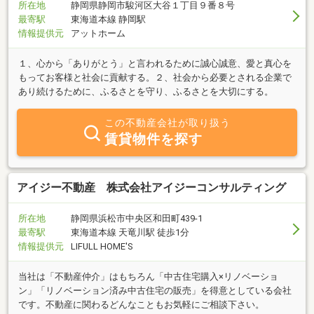
バイスをしています。売る側も買う側も納得のいく、幸福の最大値
所在地
静岡県静岡市駿河区大谷１丁目９番８号
を目指しています。
最寄駅
東海道本線 静岡駅
情報提供元
アットホーム
１、心から「ありがとう」と言われるために誠心誠意、愛と真心を
もってお客様と社会に貢献する。２、社会から必要とされる企業で
あり続けるために、ふるさとを守り、ふるさとを大切にする。
この不動産会社が取り扱う
賃貸物件を探す
アイジー不動産 株式会社アイジーコンサルティング
所在地
静岡県浜松市中央区和田町439-1
最寄駅
東海道本線 天竜川駅 徒歩1分
情報提供元
LIFULL HOME'S
当社は「不動産仲介」はもちろん「中古住宅購入×リノベーショ
ン」「リノベーション済み中古住宅の販売」を得意としている会社
です。不動産に関わるどんなこともお気軽にご相談下さい。