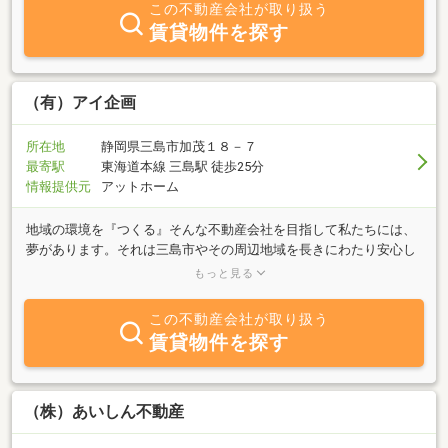
この不動産会社が取り扱う
賃貸物件を探す
（有）アイ企画
所在地
静岡県三島市加茂１８－７
最寄駅
東海道本線 三島駅 徒歩25分
情報提供元
アットホーム
地域の環境を『つくる』そんな不動産会社を目指して私たちには、
夢があります。それは三島市やその周辺地域を長きにわたり安心し
て暮らせる地域にすること。子育て世代も高齢者になっても、心地
もっと見る
よく過ごせる地域づくりを目指しています。私たちは昭和６１年、
山田学区の加茂という住宅街に、不動産屋の店舗併用住宅を構えま
この不動産会社が取り扱う
した。「いつでもそこにいる人でありたい」「信頼してほしい」と
賃貸物件を探す
いう思いからこの場所を選びました。信頼と信頼を綴り、地域の人
たちの幸せを願って活動しています。アイ企画の仕事私たちは、単
に家や土地の売り買いをお手伝いする不動産屋ではありません。家
を売る人・買う人が、これから先どのような暮らし方をしていきた
（株）あいしん不動産
いのかを丁寧にヒアリングし、それを実現できるような提案やアド