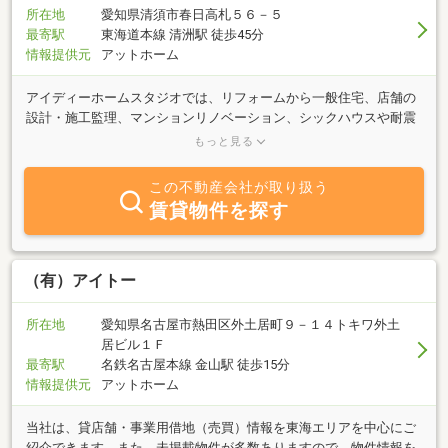
所在地
愛知県清須市春日高札５６－５
最寄駅
東海道本線 清洲駅 徒歩45分
情報提供元
アットホーム
アイディーホームスタジオでは、リフォームから一般住宅、店舗の
設計・施工監理、マンションリノベーション、シックハウスや耐震
診断まで、幅広くサービスを行っております。また、近年注目され
もっと見る
ている太陽光発電システムの設置（新設・既設）や長期優良住宅対
応住宅も承っております。私共は、明るく、丁寧なサービスで、誠
この不動産会社が取り扱う
心誠意お客様のお役に立ちたいと考えております。また、これから
賃貸物件を探す
末永いお付き合いをさせて頂く為にも、地元あま市を中心に地場に
根付いた経営をして行きたいと考えております。今後とも、ご厚誼
賜りますようお願い申し上げます。
（有）アイトー
所在地
愛知県名古屋市熱田区外土居町９－１４トキワ外土
居ビル１Ｆ
最寄駅
名鉄名古屋本線 金山駅 徒歩15分
情報提供元
アットホーム
当社は、貸店舗・事業用借地（売買）情報を東海エリアを中心にご
紹介できます。また、未掲載物件が多数ありますので、物件情報を