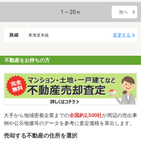
1～20
次へ
件
路線
変更する
東海道本線
不動産をお持ちの方
大手から地域密着企業までの
全国約2,500社
が周辺の売出事
例や公示地価等のデータを参考に査定価格を算出します。
売却する不動産の住所を選択