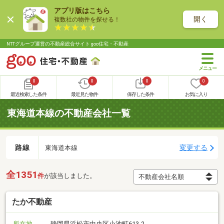
アプリ版はこちら
開く
複数社の物件を探せる！
NTTグループ運営の不動産総合サイト goo住宅・不動産
0
0
0
0
最近検索した条件
最近見た物件
保存した条件
お気に入り
東海道本線の不動産会社一覧
路線
変更する
東海道本線
全1351
件
が該当しました。
たか不動産
所在地
静岡県浜松市中央区小池町613-2