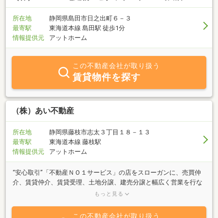
所在地
静岡県島田市日之出町６－３
最寄駅
東海道本線 島田駅 徒歩1分
情報提供元
アットホーム
この不動産会社が取り扱う
賃貸物件を探す
（株）あい不動産
所在地
静岡県藤枝市志太３丁目１８－１３
最寄駅
東海道本線 藤枝駅
情報提供元
アットホーム
“安心取引”「不動産ＮＯ１サービス」の店をスローガンに、売買仲
介、賃貸仲介、賃貸受理、土地分譲、建売分譲と幅広く営業を行な
っております。土地探しからご購入後のサポートまで！営業から建
もっと見る
築まで連携をとり、お客様に満足いただけるよう対応いたします！
男性5名、女性５名の計１０名。お悩み、ご相談事がございました
この不動産会社が取り扱う