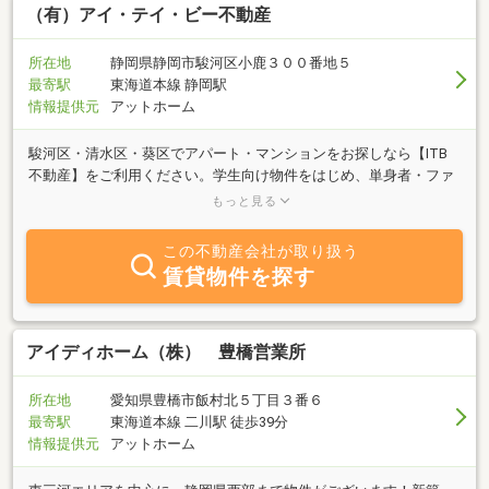
（有）アイ・テイ・ビー不動産
所在地
静岡県静岡市駿河区小鹿３００番地５
最寄駅
東海道本線 静岡駅
情報提供元
アットホーム
駿河区・清水区・葵区でアパート・マンションをお探しなら【ITB
不動産】をご利用ください。学生向け物件をはじめ、単身者・ファ
ミリー向けの物件も豊富に取り揃えております。管理会社ならでは
もっと見る
のきめ細やかなサービスで対応させて頂きます。お気軽にお問い合
わせください。
この不動産会社が取り扱う
賃貸物件を探す
アイディホーム（株） 豊橋営業所
所在地
愛知県豊橋市飯村北５丁目３番６
最寄駅
東海道本線 二川駅 徒歩39分
情報提供元
アットホーム