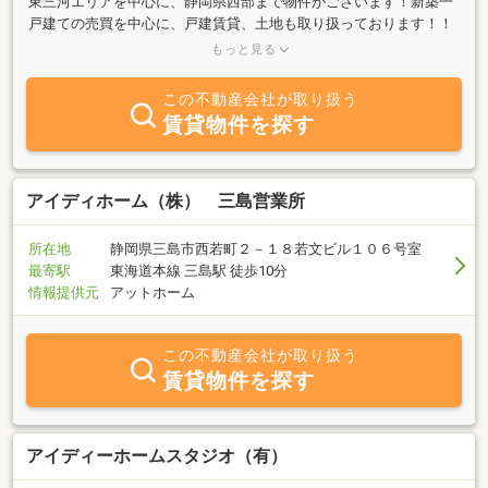
東三河エリアを中心に、静岡県西部まで物件がございます！新築一
戸建ての売買を中心に、戸建賃貸、土地も取り扱っております！！
規格型注文住宅の請負、土地や中古住宅の買取も行っておりますの
もっと見る
で、是非ご相談ください！
この不動産会社が取り扱う
賃貸物件を探す
アイディホーム（株） 三島営業所
所在地
静岡県三島市西若町２－１８若文ビル１０６号室
最寄駅
東海道本線 三島駅 徒歩10分
情報提供元
アットホーム
この不動産会社が取り扱う
賃貸物件を探す
アイディーホームスタジオ（有）