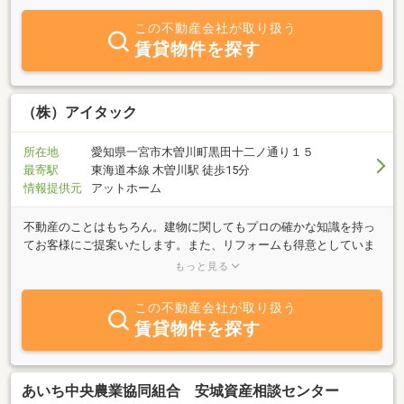
この不動産会社が取り扱う
賃貸物件を探す
（株）アイタック
所在地
愛知県一宮市木曽川町黒田十二ノ通り１５
最寄駅
東海道本線 木曽川駅 徒歩15分
情報提供元
アットホーム
不動産のことはもちろん。建物に関してもプロの確かな知識を持っ
てお客様にご提案いたします。また、リフォームも得意としていま
すのでお気軽にご相談ください。専門のスタッフが対応させていた
もっと見る
だきます。
この不動産会社が取り扱う
賃貸物件を探す
あいち中央農業協同組合 安城資産相談センター