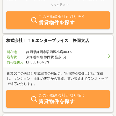
くりまで、不動産に関する幅広い分野での経験を活かし、この地域
もっと見る
の新しい不動産コンサルタントとしてお手伝いをしております。ま
た、ファイナンシャルプランナーとして、不動産の他、相続設計、
この不動産会社が取り扱う
税金面からライフプランまでを踏まえたアドバイス、実行支援をお
賃貸物件を探す
手伝いいたします。相談内容を整理・分析し、必要に応じて、弁護
士・税理士・不動産鑑定士・司法書士・社会保険労務士等とプロジ
ェクトチームを組織し、そのうえで、お客様にあったライフプラ
ン・資産設計・相続を見据えた最善の解決策をご提案させていただ
株式会社ＩＴＢエンタープライズ 静岡支店
くと同時に、実行支援までトータルでサポートしております。
所在地
静岡県静岡市駿河区小鹿300-5
最寄駅
東海道本線 静岡駅 徒歩5分
情報提供元
LIFULL HOME'S
創業50年の実績と地域密着の対応力。宅地建物取引士3名が在籍
し、マンション・土地の査定から買取、買い替えまでワンストップ
で対応いたします。
この不動産会社が取り扱う
賃貸物件を探す