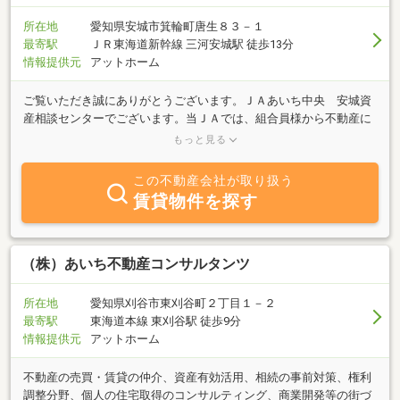
所在地
愛知県安城市箕輪町唐生８３－１
最寄駅
ＪＲ東海道新幹線 三河安城駅 徒歩13分
情報提供元
アットホーム
ご覧いただき誠にありがとうございます。ＪＡあいち中央 安城資
産相談センターでございます。当ＪＡでは、組合員様から不動産に
関するご相談を受け、不動産の売買や活用、賃貸物件の管理などを
もっと見る
おこなっています。不動産を「売りたい」「買いたい」「貸した
い」「借りたい」をご希望のお客様、不動産に関するご質問は何で
この不動産会社が取り扱う
もお気軽にお問合せください。些細なことでもまずはご相談くださ
賃貸物件を探す
い。お客様のご来店をスタッフ一同心よりお待ちしております。
（株）あいち不動産コンサルタンツ
所在地
愛知県刈谷市東刈谷町２丁目１－２
最寄駅
東海道本線 東刈谷駅 徒歩9分
情報提供元
アットホーム
不動産の売買・賃貸の仲介、資産有効活用、相続の事前対策、権利
調整分野、個人の住宅取得のコンサルティング、商業開発等の街づ