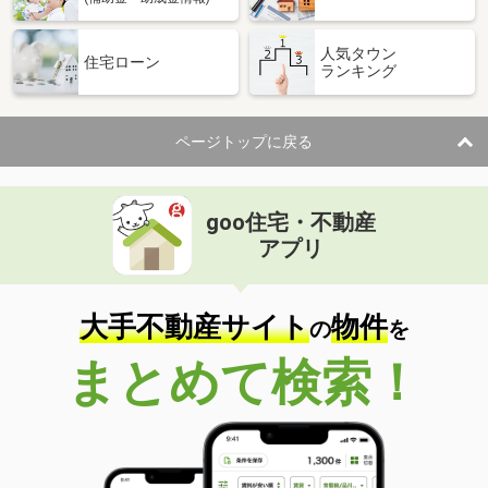
人気タウン
住宅ローン
ランキング
ページトップに戻る
goo住宅・不動産
アプリ
大手不動産サイト
物件
の
を
まとめて検索！