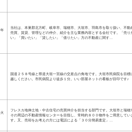
当社は、本巣郡北方町、岐阜市、瑞穂市、大垣市、羽島市を取り扱い、不動
 年
売買、賃貸、管理などの仲介、紹介を主な業務内容とする会社です。「売り
い」「買いたい」「貸したい」「借りたい」方の不動産に関す…
0
国道２５８号線と県道大垣一宮線の交差点の角地です。大垣市民病院を目標
越しください。市民病院より徒歩１分。いい部屋ネットの看板が目印です♪
フレスカ地伸土地・中古住宅の売買仲介を担当する部門です。大垣市と瑞穂
 火
その周辺の不動産情報センターを目指し、常時約８００物件をご用意してい
す。又、売却をお考えの方には電話による「３０分簡易査定」…