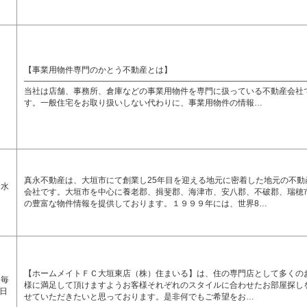
【事業用物件専門のかとう不動産とは】
0
――――――――――――――――――――――――――――――――――
当社は店舗、事務所、倉庫などの事業用物件を専門に扱っている不動産会社
す。一般住宅をお取り扱いしない代わりに、事業用物件の情報…
真永不動産は、大垣市にて創業し25年目を迎える地元に密着した地元の不動
 水
会社です。大垣市を中心に養老郡、揖斐郡、海津市、安八郡、不破郡、瑞穂
の豊富な物件情報を提供しております。１９９９年には、世界8…
【ホームメイトＦＣ大垣東店（株）住まいる】は、住の専門店として多くの
 毎
様に満足して頂けますようお客様それぞれのスタイルに合わせたお部屋探し
日
せていただきたいと思っております。是非何でもご希望をお…