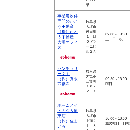
ビル２
階
事業用物件
専門のかと
岐阜県
う不動産
大垣市
（株）かと
神田町
09:00～18:0
う不動産
１丁目
土・日・祝
６ダラ
大垣オフィ
ーニビ
ス
ル２Ａ
センチュリ
岐阜県
ー２１
大垣市
（株）真永
09:30～18:00
三塚町
不動産
曜日
１０２
２－１
ホームメイ
トＦＣ大垣
岐阜県
東店
大垣市
10:00～18:00
（株）住ま
上面２
週火曜日・日曜
丁目８
いる