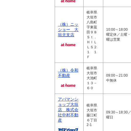
岐阜県
大垣市
八島町
（株）ニッ
字東菰
ショー 大
10:00～18:00
田９８
垣北支店
曜定休／土曜・
Ｓｔ．
曜は営業
ＨＩＬ
ＬＳ２
１ １
Ｆ
岐阜県
（株）令和
大垣市
不動産
09:00～21:00
大池町
中無休
１３－
６０
アパマンシ
ョップ大垣
岐阜県
店 株式会
大垣市
09:30～18:30
社中村不動
藤江町
曜日
産
６丁目
2-1