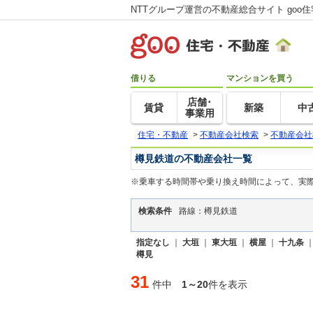
NTTグループ運営の不動産総合サイト goo
借りる
マンションを買う
店舗･
賃貸
新築
中
事業用
住宅・不動産
>
不動産会社検索
>
不動産会社
樽見鉄道の不動産会社一覧
※乗車する時間帯や乗り換え時間によって、実
検索条件
路線：樽見鉄道
指定なし
｜
大垣
｜
東大垣
｜
横屋
｜
十九条
樽見
31
件中
1～20
件を表示