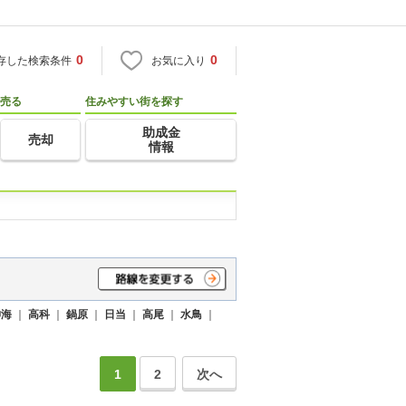
0
0
存した検索条件
お気に入り
売る
住みやすい街を探す
助成金
売却
情報
神海
｜
高科
｜
鍋原
｜
日当
｜
高尾
｜
水鳥
｜
1
2
次へ