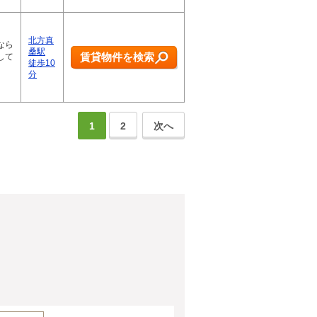
北方真
なら
桑駅
賃貸物件を検索
して
徒歩10
分
1
2
次へ