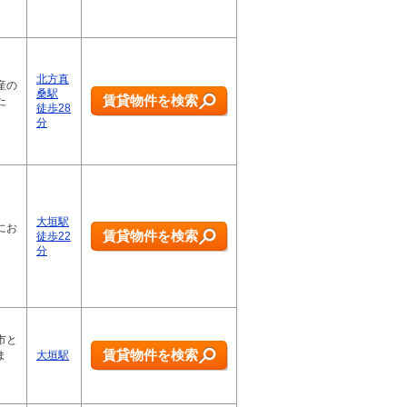
北方真
産の
桑駅
賃貸物件を検索
た
徒歩28
分
大垣駅
にお
賃貸物件を検索
徒歩22
分
市と
賃貸物件を検索
ま
大垣駅