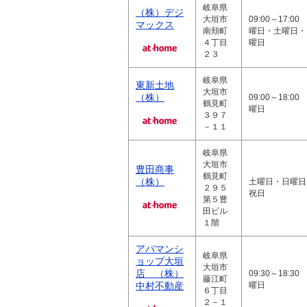
岐阜県
（株）デジ
大垣市
09:00～17:00
マックス
南頬町
曜日・土曜日・
４丁目
曜日
２３
岐阜県
東新土地
大垣市
（株）
09:00～18:00
鶴見町
曜日
３９７
－１１
岐阜県
大垣市
豊田商事
鶴見町
（株）
土曜日・日曜日
２９５
祝日
第５豊
田ビル
１階
アパマンシ
岐阜県
ョップ大垣
大垣市
店 （株）
09:30～18:30
藤江町
中村不動産
曜日
６丁目
２－１