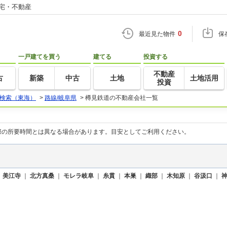
住宅・不動産
0
最近見た物件
保
一戸建てを買う
建てる
投資する
不動産
古
新築
中古
土地
土地活用
投資
検索（東海）
>
路線/岐阜県
>
樽見鉄道の不動産会社一覧
際の所要時間とは異なる場合があります。目安としてご利用ください。
｜
美江寺
｜
北方真桑
｜
モレラ岐阜
｜
糸貫
｜
本巣
｜
織部
｜
木知原
｜
谷汲口
｜