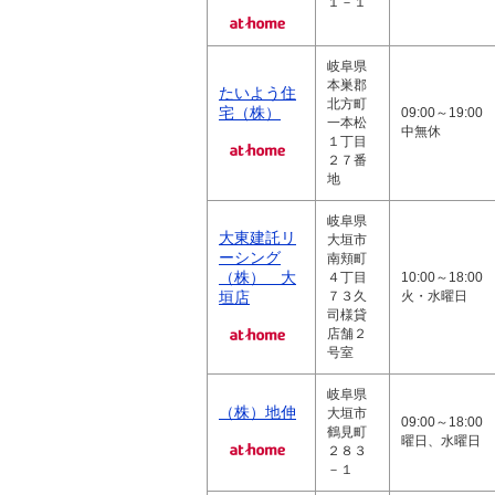
１－１
岐阜県
本巣郡
たいよう住
北方町
宅（株）
09:00～19:00
一本松
中無休
１丁目
２７番
地
岐阜県
大東建託リ
大垣市
ーシング
南頬町
（株） 大
４丁目
10:00～18:0
垣店
７３久
火・水曜日
司様貸
店舗２
号室
岐阜県
（株）地伸
大垣市
09:00～18:00
鶴見町
曜日、水曜日
２８３
－１