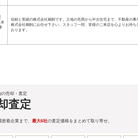
定
信頼と実績の株式会社鵜飼です。土地の売買から中古住宅まで、不動産の事
年末
株式会社鵜飼にお任せ下さい。スタッフ一同、皆様のご来店を心よりお待ち
季
おります。
地の売却・査定
却査定
域密着企業まで、
最大6社
の査定価格をまとめて取り寄せ。