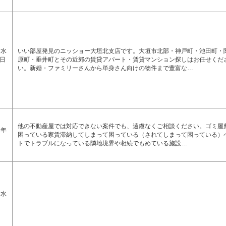
 水
いい部屋発見のニッショー大垣北支店です。大垣市北部・神戸町・池田町・
日
原町・垂井町とその近郊の賃貸アパート・賃貸マンション探しはお任せくだ
い。新婚・ファミリーさんから単身さん向けの物件まで豊富な…
他の不動産屋では対応できない案件でも、遠慮なくご相談ください。ゴミ屋
 年
困っている家賃滞納してしまって困っている（されてしまって困っている）
トでトラブルになっている隣地境界や相続でもめている施設…
／水