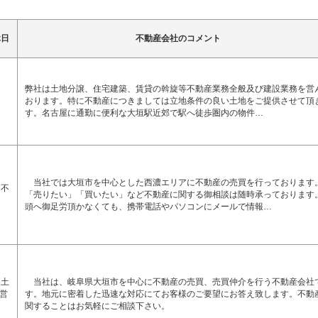
休日
不動産会社のコメント
弊社は土地分譲、住宅建築、賃貸の斡旋等不動産業務全般及び建設業務を営
0
おります。特に不動産につきましては立地条件の良い土地をご提供させて頂
す。名古屋に通勤に便利な大垣駅近郊で駅へ徒歩圏内の物件…
当社では大垣市を中心とした西濃エリアに不動産の売買を行っております
 不
「売りたい」「買いたい」など不動産に関する御相談は随時承っております
頭へ御足労頂かなくても、携帯電話やパソコンにメールで情報…
 土
当社は、岐阜県大垣市を中心に不動産の売買、売買仲介を行う不動産会社
営
す。地元に密着した迅速な対応にてお客様のご要望にお答え致します。不動
関することはお気軽にご相談下さい。