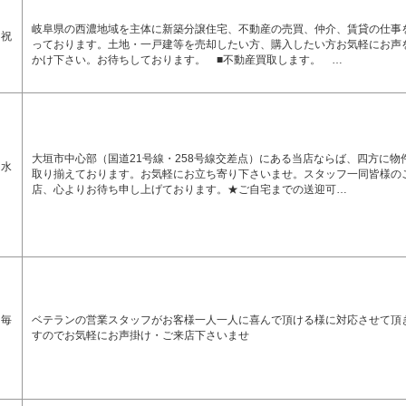
岐阜県の西濃地域を主体に新築分譲住宅、不動産の売買、仲介、賃貸の仕事
 祝
っております。土地・一戸建等を売却したい方、購入したい方お気軽にお声
かけ下さい。お待ちしております。 ■不動産買取します。 …
大垣市中心部（国道21号線・258号線交差点）にある当店ならば、四方に物
 水
取り揃えております。お気軽にお立ち寄り下さいませ。スタッフ一同皆様の
店、心よりお待ち申し上げております。★ご自宅までの送迎可…
 毎
ベテランの営業スタッフがお客様一人一人に喜んで頂ける様に対応させて頂
すのでお気軽にお声掛け・ご来店下さいませ