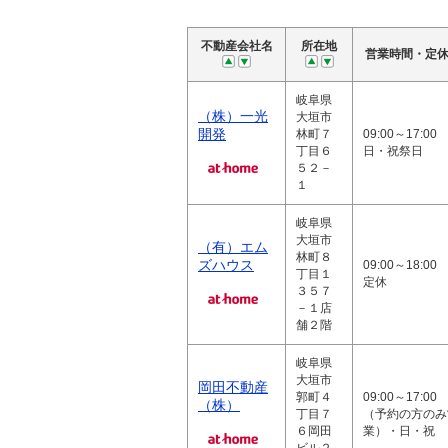
不動産会社名
所在地
営業時間・定
岐阜県
（株）一光
大垣市
開発
林町７
09:00～17:0
丁目６
日・祝祭日
５２－
１
岐阜県
大垣市
（有）エム
林町８
ズハウス
09:00～18:00
丁目１
定休
３５７
－１店
舗２階
岐阜県
大垣市
岡田不動産
郭町４
09:00～17:00
（株）
丁目７
（予約の方のみ
６岡田
業）・日・祝