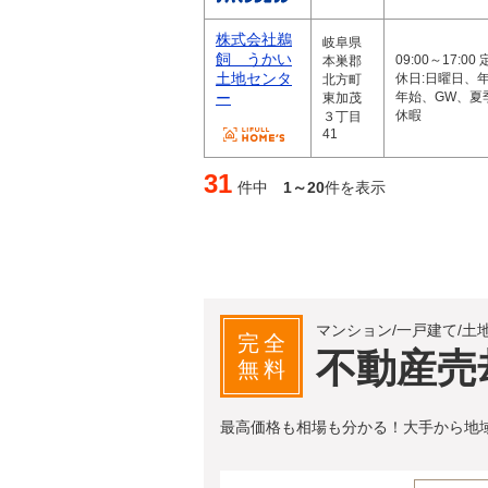
株式会社鵜
岐阜県
飼 うかい
09:00～17:00 
本巣郡
土地センタ
休日:日曜日、
北方町
ー
年始、GW、夏
東加茂
休暇
３丁目
41
31
件中
1～20
件を表示
マンション/一戸建て/土
完全
不動産売
無料
最高価格も相場も分かる！大手から地