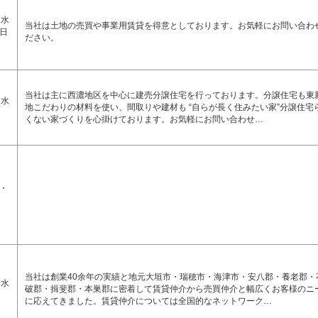
 水
当社は土地の売買や事業用賃貸を得意としております。お気軽にお問い合わ
日
ださい。
当社は主に西濃地区を中心に建売分譲住宅を行っております。分譲住宅も東
 水
地こだわりの材料を使い、間取りや建材も “自らが長く住みたい家”分譲住宅
くない家づくりを心掛けております。お気軽にお問い合わせ…
・
当社は創業40余年の実績と地元大垣市・瑞穂市・海津市・安八郡・養老郡・
 水
破郡・揖斐郡・本巣郡に密着して賃貸仲介から売買仲介と幅広くお客様のニ
に応えてきました。賃貸仲介については全国的なネットワーク…