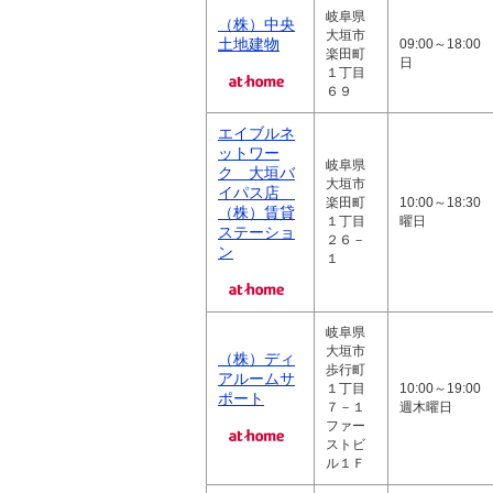
岐阜県
（株）中央
大垣市
土地建物
09:00～18:00
楽田町
日
１丁目
６９
エイブルネ
ットワー
岐阜県
ク 大垣バ
大垣市
イパス店
楽田町
10:00～18:30
（株）賃貸
１丁目
曜日
ステーショ
２６－
ン
１
岐阜県
大垣市
（株）ディ
歩行町
アルームサ
１丁目
10:00～19:00
ポート
７－１
週木曜日
ファー
ストビ
ル１Ｆ