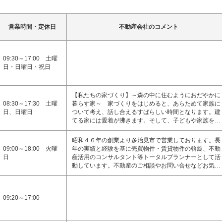
営業時間・定休日
不動産会社のコメント
09:30～17:00 土曜
日・日曜日・祝日
【私たちの家づくり】～森の中に住むようにおだやかに
08:30～17:30 土曜
暮らす家～ 家づくりをはじめると、あらためて家族に
日、日曜日
ついて考え、話し合えるすばらしい時間となります。建
てる家には愛着が沸きます。そして、子どもや家族を…
昭和４６年の創業より多治見市で営業しております。長
09:00～18:00 火曜
年の実績と経験を基に売買物件・賃貸物件の斡旋、不動
日
産活用のコンサルタント等トータルプランナーとして活
動しています。不動産のご相談やお問い合せなどお気…
09:20～17:00