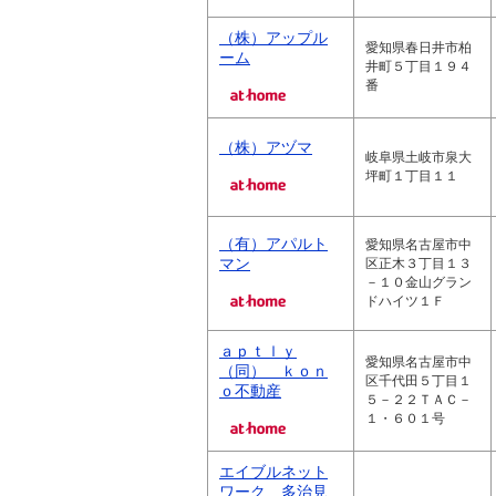
（株）アップル
愛知県春日井市柏
ーム
井町５丁目１９４
番
（株）アヅマ
岐阜県土岐市泉大
坪町１丁目１１
（有）アパルト
愛知県名古屋市中
マン
区正木３丁目１３
－１０金山グラン
ドハイツ１Ｆ
ａｐｔｌｙ
愛知県名古屋市中
（同） ｋｏｎ
区千代田５丁目１
ｏ不動産
５－２２ＴＡＣ－
１・６０１号
エイブルネット
ワーク 多治見