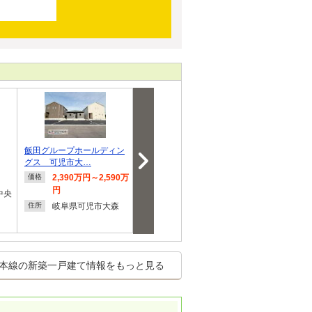
飯田グループホールディン
高座台４（高蔵寺駅） 379
七宝町川部屋敷代
グス 可児市大…
9万円・3999万円
円
2,390万円～2,590万
3,799万円・3,999万
2,960
価格
価格
価格
円
円
中央
愛知県
住所
岐阜県可児市大森
愛知県春日井市高座
川部屋
住所
住所
台４
本線の新築一戸建て情報をもっと見る