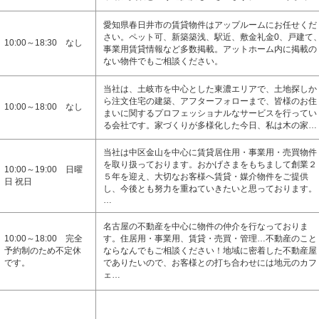
愛知県春日井市の賃貸物件はアップルームにお任せくだ
さい。ペット可、新築築浅、駅近、敷金礼金0、戸建て
10:00～18:30 なし
事業用賃貸情報など多数掲載。アットホーム内に掲載の
ない物件でもご相談ください。
当社は、土岐市を中心とした東濃エリアで、土地探しか
ら注文住宅の建築、アフターフォローまで、皆様のお住
10:00～18:00 なし
まいに関するプロフェッショナルなサービスを行ってい
る会社です。家づくりが多様化した今日、私は木の家…
当社は中区金山を中心に賃貸居住用・事業用・売買物件
を取り扱っております。おかげさまをもちまして創業２
10:00～19:00 日曜
５年を迎え、大切なお客様へ賃貸・媒介物件をご提供
日 祝日
し、今後とも努力を重ねていきたいと思っております。
…
名古屋の不動産を中心に物件の仲介を行なっておりま
10:00～18:00 完全
す。住居用・事業用、賃貸・売買・管理…不動産のこと
予約制のため不定休
ならなんでもご相談ください！地域に密着した不動産屋
です。
でありたいので、お客様との打ち合わせには地元のカフ
ェ…