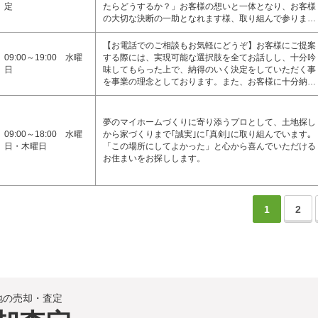
定
たらどうするか？」お客様の想いと一体となり、お客様
の大切な決断の一助となれます様、取り組んで参りま…
【お電話でのご相談もお気軽にどうぞ】お客様にご提案
09:00～19:00 水曜
する際には、実現可能な選択肢を全てお話しし、十分吟
日
味してもらった上で、納得のいく決定をしていただく事
を事業の理念としております。また、お客様に十分納…
夢のマイホームづくりに寄り添うプロとして、土地探し
09:00～18:00 水曜
から家づくりまで｢誠実｣に｢真剣｣に取り組んでいます｡
日・木曜日
「この場所にしてよかった」と心から喜んでいただける
お住まいをお探しします。
1
2
地の売却・査定