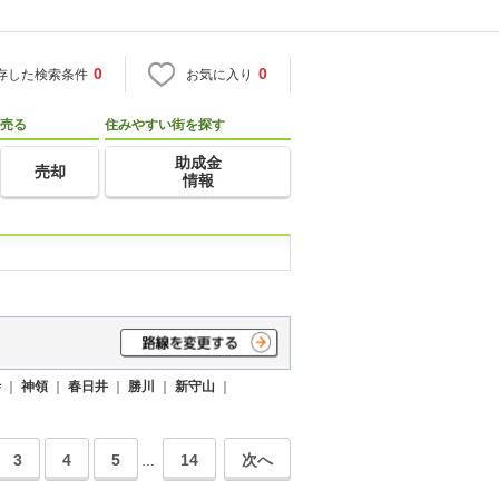
0
0
存した検索条件
お気に入り
売る
住みやすい街を探す
助成金
売却
情報
寺
｜
神領
｜
春日井
｜
勝川
｜
新守山
｜
3
4
5
14
次へ
…