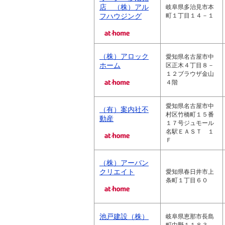
店 （株）アル
岐阜県多治見市本
フハウジング
町１丁目１４－１
（株）アロック
愛知県名古屋市中
ホーム
区正木４丁目８－
１２ブラウザ金山
４階
愛知県名古屋市中
（有）案内社不
村区竹橋町１５番
動産
１７号ジュモール
名駅ＥＡＳＴ １
Ｆ
（株）アーバン
クリエイト
愛知県春日井市上
条町１丁目６０
池戸建設（株）
岐阜県恵那市長島