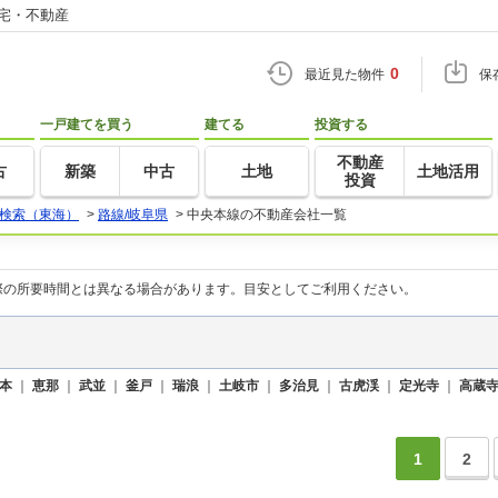
住宅・不動産
0
最近見た物件
保
一戸建てを買う
建てる
投資する
不動産
古
新築
中古
土地
土地活用
投資
検索（東海）
>
路線/岐阜県
>
中央本線の不動産会社一覧
際の所要時間とは異なる場合があります。目安としてご利用ください。
本
｜
恵那
｜
武並
｜
釜戸
｜
瑞浪
｜
土岐市
｜
多治見
｜
古虎渓
｜
定光寺
｜
高蔵
1
2