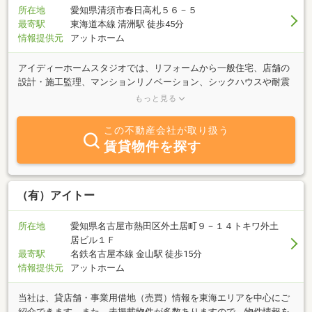
所在地
愛知県清須市春日高札５６－５
最寄駅
東海道本線 清洲駅 徒歩45分
情報提供元
アットホーム
アイディーホームスタジオでは、リフォームから一般住宅、店舗の
設計・施工監理、マンションリノベーション、シックハウスや耐震
診断まで、幅広くサービスを行っております。また、近年注目され
もっと見る
ている太陽光発電システムの設置（新設・既設）や長期優良住宅対
応住宅も承っております。私共は、明るく、丁寧なサービスで、誠
この不動産会社が取り扱う
心誠意お客様のお役に立ちたいと考えております。また、これから
賃貸物件を探す
末永いお付き合いをさせて頂く為にも、地元あま市を中心に地場に
根付いた経営をして行きたいと考えております。今後とも、ご厚誼
賜りますようお願い申し上げます。
（有）アイトー
所在地
愛知県名古屋市熱田区外土居町９－１４トキワ外土
居ビル１Ｆ
最寄駅
名鉄名古屋本線 金山駅 徒歩15分
情報提供元
アットホーム
当社は、貸店舗・事業用借地（売買）情報を東海エリアを中心にご
紹介できます。また、未掲載物件が多数ありますので、物件情報を