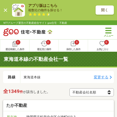
アプリ版はこちら
開く
複数社の物件を探せる！
NTTグループ運営の不動産総合サイト goo住宅・不動産
0
0
0
0
最近検索した条件
最近見た物件
保存した条件
お気に入り
東海道本線の不動産会社一覧
路線
変更する
東海道本線
全1349
件
が該当しました。
たか不動産
所在地
静岡県浜松市中央区小池町613-2