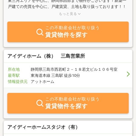
東三河エリアを中心に、静岡県西部まで物件がございます！新築一
戸建ての売買を中心に、戸建賃貸、土地も取り扱っております！！
規格型注文住宅の請負、土地や中古住宅の買取も行っておりますの
もっと見る
で、是非ご相談ください！
この不動産会社が取り扱う
賃貸物件を探す
アイディホーム（株） 三島営業所
所在地
静岡県三島市西若町２－１８若文ビル１０６号室
最寄駅
東海道本線 三島駅 徒歩10分
情報提供元
アットホーム
この不動産会社が取り扱う
賃貸物件を探す
アイディーホームスタジオ（有）