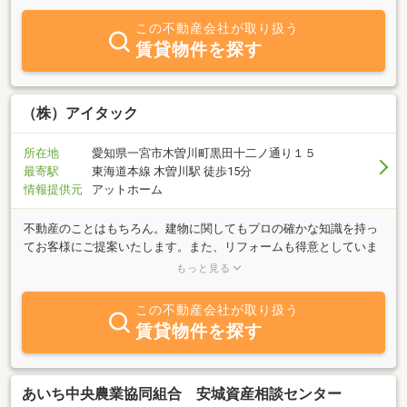
この不動産会社が取り扱う
賃貸物件を探す
（株）アイタック
所在地
愛知県一宮市木曽川町黒田十二ノ通り１５
最寄駅
東海道本線 木曽川駅 徒歩15分
情報提供元
アットホーム
不動産のことはもちろん。建物に関してもプロの確かな知識を持っ
てお客様にご提案いたします。また、リフォームも得意としていま
すのでお気軽にご相談ください。専門のスタッフが対応させていた
もっと見る
だきます。
この不動産会社が取り扱う
賃貸物件を探す
あいち中央農業協同組合 安城資産相談センター