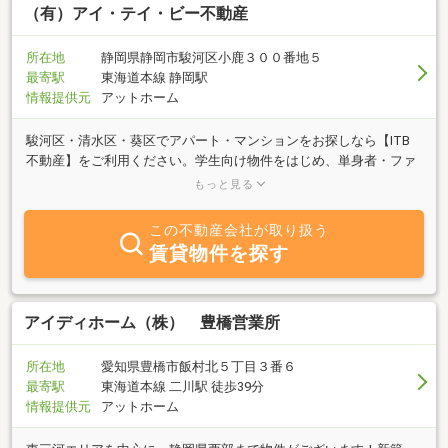
（有）アイ・テイ・ビー不動産
所在地
静岡県静岡市駿河区小鹿３００番地５
最寄駅
東海道本線 静岡駅
情報提供元
アットホーム
駿河区・清水区・葵区でアパート・マンションをお探しなら【ITB
不動産】をご利用ください。学生向け物件をはじめ、単身者・ファ
ミリー向けの物件も豊富に取り揃えております。管理会社ならでは
もっと見る
のきめ細やかなサービスで対応させて頂きます。お気軽にお問い合
わせください。
この不動産会社が取り扱う
賃貸物件を探す
アイディホーム（株） 豊橋営業所
所在地
愛知県豊橋市飯村北５丁目３番６
最寄駅
東海道本線 二川駅 徒歩39分
情報提供元
アットホーム