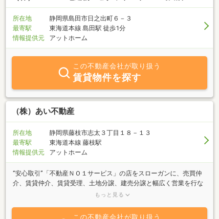
所在地
静岡県島田市日之出町６－３
最寄駅
東海道本線 島田駅 徒歩1分
情報提供元
アットホーム
この不動産会社が取り扱う
賃貸物件を探す
（株）あい不動産
所在地
静岡県藤枝市志太３丁目１８－１３
最寄駅
東海道本線 藤枝駅
情報提供元
アットホーム
“安心取引”「不動産ＮＯ１サービス」の店をスローガンに、売買仲
介、賃貸仲介、賃貸受理、土地分譲、建売分譲と幅広く営業を行な
っております。土地探しからご購入後のサポートまで！営業から建
もっと見る
築まで連携をとり、お客様に満足いただけるよう対応いたします！
男性5名、女性５名の計１０名。お悩み、ご相談事がございました
この不動産会社が取り扱う