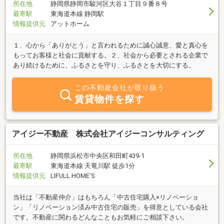
バイスをしています。売る側も買う側も納得のいく、幸福の最大値
所在地
静岡県静岡市駿河区大谷１丁目９番８号
を目指しています。
最寄駅
東海道本線 静岡駅
情報提供元
アットホーム
１、心から「ありがとう」と言われるために誠心誠意、愛と真心を
もってお客様と社会に貢献する。２、社会から必要とされる企業で
あり続けるために、ふるさとを守り、ふるさとを大切にする。
この不動産会社が取り扱う
賃貸物件を探す
アイジー不動産 株式会社アイジーコンサルティング
所在地
静岡県浜松市中央区和田町439-1
最寄駅
東海道本線 天竜川駅 徒歩1分
情報提供元
LIFULL HOME'S
当社は「不動産仲介」はもちろん「中古住宅購入×リノベーショ
ン」「リノベーション済み中古住宅の販売」を得意としている会社
です。不動産に関わるどんなこともお気軽にご相談下さい。