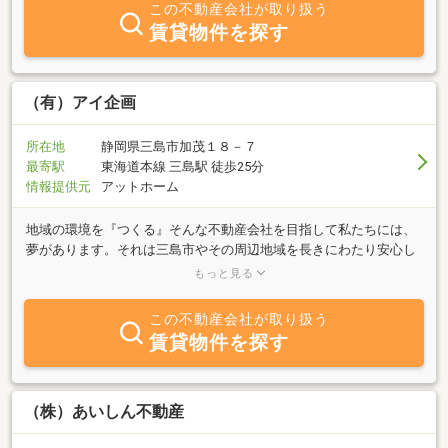
この不動産会社が取り扱う
賃貸物件を探す
（有）アイ企画
所在地
静岡県三島市加茂１８－７
最寄駅
東海道本線 三島駅 徒歩25分
情報提供元
アットホーム
地域の環境を『つくる』そんな不動産会社を目指して私たちには、
夢があります。それは三島市やその周辺地域を長きにわたり安心し
て暮らせる地域にすること。子育て世代も高齢者になっても、心地
もっと見る
よく過ごせる地域づくりを目指しています。私たちは昭和６１年、
山田学区の加茂という住宅街に、不動産屋の店舗併用住宅を構えま
この不動産会社が取り扱う
した。「いつでもそこにいる人でありたい」「信頼してほしい」と
賃貸物件を探す
いう思いからこの場所を選びました。信頼と信頼を綴り、地域の人
たちの幸せを願って活動しています。アイ企画の仕事私たちは、単
に家や土地の売り買いをお手伝いする不動産屋ではありません。家
を売る人・買う人が、これから先どのような暮らし方をしていきた
（株）あいしん不動産
いのかを丁寧にヒアリングし、それを実現できるような提案やアド