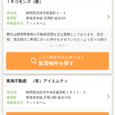
ＩＲコモンズ（株）
所在地
静岡県沼津市双葉町４－３
最寄駅
東海道本線 沼津駅 徒歩3分
情報提供元
アットホーム
弊社は静岡県東部の不動産売買を主な業務としております。売主
様、買主様のご希望に沿った仲介をさせていただくよう日々心掛け
ています。「売りたい」お客様へは、スピーディーな対応を。「買
もっと見る
いたい」お客様へは、弊社でしか買えない様々な物件をご提案させ
ていただきます。是非 お気軽にお問合せ下さい。また、一般社団
この不動産会社が取り扱う
法人全国住宅ローン救済・任意売却支援協会静岡本部の活動も行っ
賃貸物件を探す
ており、住宅ローンの返済にお悩みの皆様の相談業務も行っており
ます。任意売却や債務整理、各種専門家のご紹介なども無料で行い
ます。もちろん、物件査定も無料で行います。
東海不動産 （有）アイエムティ
所在地
静岡県浜松市中央区飯田町１８１１－２
最寄駅
東海道本線 天竜川駅 徒歩13分
情報提供元
アットホーム