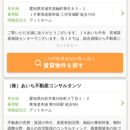
所在地
愛知県安城市箕輪町唐生８３－１
最寄駅
ＪＲ東海道新幹線 三河安城駅 徒歩13分
情報提供元
アットホーム
ご覧いただき誠にありがとうございます。ＪＡあいち中央 安城資
産相談センターでございます。当ＪＡでは、組合員様から不動産に
関するご相談を受け、不動産の売買や活用、賃貸物件の管理などを
もっと見る
おこなっています。不動産を「売りたい」「買いたい」「貸した
い」「借りたい」をご希望のお客様、不動産に関するご質問は何で
この不動産会社が取り扱う
もお気軽にお問合せください。些細なことでもまずはご相談くださ
賃貸物件を探す
い。お客様のご来店をスタッフ一同心よりお待ちしております。
（株）あいち不動産コンサルタンツ
所在地
愛知県刈谷市東刈谷町２丁目１－２
最寄駅
東海道本線 東刈谷駅 徒歩9分
情報提供元
アットホーム
不動産の売買・賃貸の仲介、資産有効活用、相続の事前対策、権利
調整分野、個人の住宅取得のコンサルティング、商業開発等の街づ