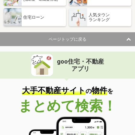
人気タウン
住宅ローン
ランキング
ページトップに戻る
goo住宅・不動産
アプリ
大手不動産サイト
物件
の
を
まとめて検索！