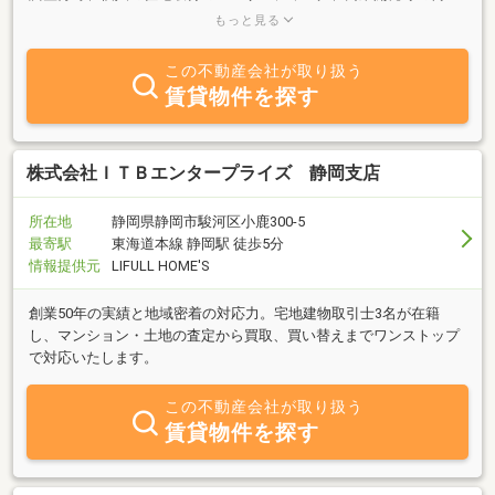
くりまで、不動産に関する幅広い分野での経験を活かし、この地域
もっと見る
の新しい不動産コンサルタントとしてお手伝いをしております。ま
た、ファイナンシャルプランナーとして、不動産の他、相続設計、
この不動産会社が取り扱う
税金面からライフプランまでを踏まえたアドバイス、実行支援をお
賃貸物件を探す
手伝いいたします。相談内容を整理・分析し、必要に応じて、弁護
士・税理士・不動産鑑定士・司法書士・社会保険労務士等とプロジ
ェクトチームを組織し、そのうえで、お客様にあったライフプラ
ン・資産設計・相続を見据えた最善の解決策をご提案させていただ
株式会社ＩＴＢエンタープライズ 静岡支店
くと同時に、実行支援までトータルでサポートしております。
所在地
静岡県静岡市駿河区小鹿300-5
最寄駅
東海道本線 静岡駅 徒歩5分
情報提供元
LIFULL HOME'S
創業50年の実績と地域密着の対応力。宅地建物取引士3名が在籍
し、マンション・土地の査定から買取、買い替えまでワンストップ
で対応いたします。
この不動産会社が取り扱う
賃貸物件を探す