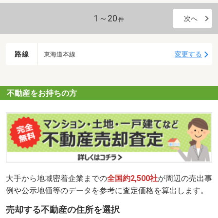
1～20
次へ
件
路線
変更する
東海道本線
不動産をお持ちの方
大手から地域密着企業までの
全国約2,500社
が周辺の売出事
例や公示地価等のデータを参考に査定価格を算出します。
売却する不動産の住所を選択