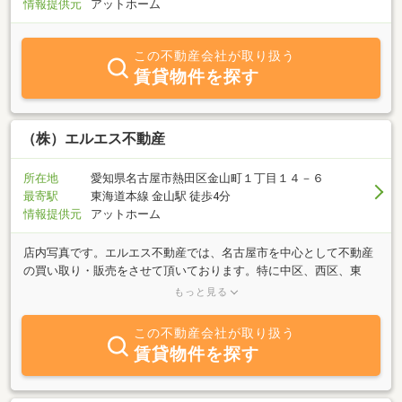
情報提供元
アットホーム
この不動産会社が取り扱う
賃貸物件を探す
（株）エルエス不動産
所在地
愛知県名古屋市熱田区金山町１丁目１４－６
最寄駅
東海道本線 金山駅 徒歩4分
情報提供元
アットホーム
店内写真です。エルエス不動産では、名古屋市を中心として不動産
の買い取り・販売をさせて頂いております。特に中区、西区、東
区、中村区、熱田区、千種区の買い取りを強化致しております。も
もっと見る
ちろん他の地域でも大丈夫です。不動産を買い替えされる予定の
方、個人・法人で使わなくなった不動産をお持ちの方もどうぞお気
この不動産会社が取り扱う
軽にご相談ください。
賃貸物件を探す