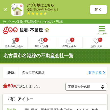
アプリ版はこちら
開く
複数社の物件を探せる！
NTTグループ運営の不動産総合サイト goo住宅・不動産
0
0
0
0
最近検索した条件
最近見た物件
保存した条件
お気に入り
名古屋市名港線の不動産会社一覧
路線
変更する
名古屋市名港線
全50
件
が該当しました。
（有）アイトー
所在地
愛知県名古屋市熱田区外土居町９－１４トキワ外土