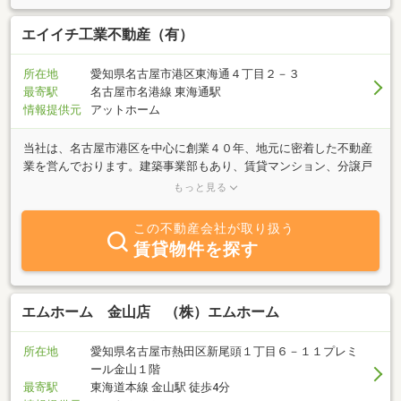
メリットもあります。そこをきちんとお伝えし納得してもらい、ご
売却・ご購入して頂ければと思います。是非経験豊富な市川住宅へ
エイイチ工業不動産（有）
是非ご連絡下さい。素敵なご縁をお待ちしております。
所在地
愛知県名古屋市港区東海通４丁目２－３
最寄駅
名古屋市名港線 東海通駅
情報提供元
アットホーム
当社は、名古屋市港区を中心に創業４０年、地元に密着した不動産
業を営んでおります。建築事業部もあり、賃貸マンション、分譲戸
建、工場倉庫の建築実績も豊富です。不動産、建築のプロとして、
もっと見る
お客様の不動産に最良のご提案をさせていただきます。些細な事で
も、親身に対応させていただきますので、お気軽にお問い合わせく
この不動産会社が取り扱う
ださい。
賃貸物件を探す
エムホーム 金山店 （株）エムホーム
所在地
愛知県名古屋市熱田区新尾頭１丁目６－１１プレミ
ール金山１階
最寄駅
東海道本線 金山駅 徒歩4分