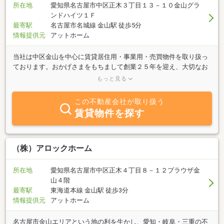
所在地
愛知県名古屋市中区正木３丁目１３－１０金山グラ
ンドハイツ１Ｆ
最寄駅
名古屋市名城線 金山駅 徒歩5分
情報提供元
アットホーム
当社は中区金山を中心に賃貸居住用・事業用・売買物件を取り扱っ
ております。おかげさまをもちまして創業２５年を迎え、大切なお
客様へ賃貸・媒介物件をご提供し、今後とも努力を重ねていきたい
もっと見る
と思っております。【分譲マンション】【中古住宅】【住宅用土
地】媒介も近年力を入れております。是非ご相談ください!!不動産で
この不動産会社が取り扱う
お悩みの際は是非お気軽にお問い合わせ、ご来店下さい。明るく元
賃貸物件を探す
気なスタッフ一同、心よりお待ちしております。
（株）アロックホーム
所在地
愛知県名古屋市中区正木４丁目８－１２ブラウザ金
山４階
最寄駅
東海道本線 金山駅 徒歩3分
情報提供元
アットホーム
名古屋市金山エリアという地の利を生かし、愛知・岐阜・三重の不