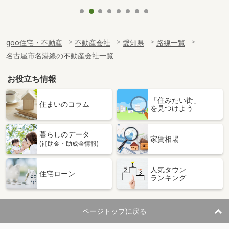
goo住宅・不動産
不動産会社
愛知県
路線一覧
名古屋市名港線の不動産会社一覧
お役立ち情報
「住みたい街」
住まいのコラム
を見つけよう
暮らしのデータ
家賃相場
(補助金・助成金情報)
人気タウン
住宅ローン
ランキング
ページトップに戻る