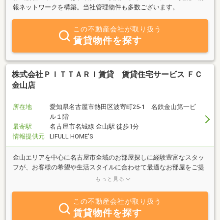
報ネットワークを構築。当社管理物件も多数ございます。
この不動産会社が取り扱う
賃貸物件を探す
株式会社ＰＩＴＴＡＲＩ賃貸 賃貸住宅サービス ＦＣ
金山店
所在地
愛知県名古屋市熱田区波寄町25-1 名鉄金山第一ビ
ル１階
最寄駅
名古屋市名城線 金山駅 徒歩1分
情報提供元
LIFULL HOME'S
金山エリアを中心に名古屋市全域のお部屋探しに経験豊富なスタッ
フが、お客様の希望や生活スタイルに合わせて最適なお部屋をご提
案。初めての一人暮らしからファミリー向け物件まで、幅広いライ
もっと見る
ンナップをご用意。
この不動産会社が取り扱う
賃貸物件を探す