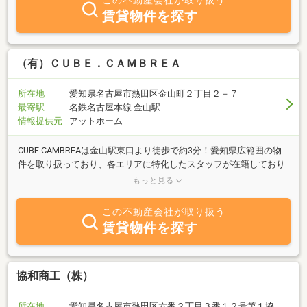
この不動産会社が取り扱う
賃貸物件を探す
（有）ＣＵＢＥ．ＣＡＭＢＲＥＡ
所在地
愛知県名古屋市熱田区金山町２丁目２－７
最寄駅
名鉄名古屋本線 金山駅
情報提供元
アットホーム
CUBE.CAMBREAは金山駅東口より徒歩で約3分！愛知県広範囲の物
件を取り扱っており、各エリアに特化したスタッフが在籍しており
ます。物件情報の充実度に加え、土地を探されている方（注文住宅
もっと見る
をご検討中）や、中古物件を購入してリフォーム、リノベーション
をお考え中の方などにも、建築に精通したスタッフがお客様のご要
この不動産会社が取り扱う
望にご対応いたします。買替の方、自己資金の少ない方、勤続年数
賃貸物件を探す
短い方、自営業の方、住宅ローンにご不安のある方も、まずはお気
軽にお問合せください！
協和商工（株）
所在地
愛知県名古屋市熱田区六番２丁目３番１２号第１協