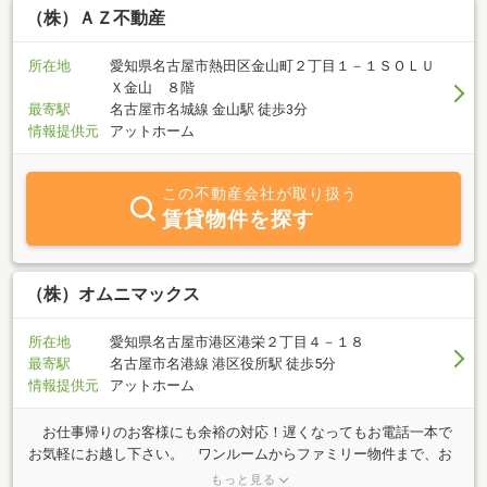
（株）ＡＺ不動産
所在地
愛知県名古屋市熱田区金山町２丁目１－１ＳＯＬＵ
Ｘ金山 ８階
最寄駅
名古屋市名城線 金山駅 徒歩3分
情報提供元
アットホーム
この不動産会社が取り扱う
賃貸物件を探す
（株）オムニマックス
所在地
愛知県名古屋市港区港栄２丁目４－１８
最寄駅
名古屋市名港線 港区役所駅 徒歩5分
情報提供元
アットホーム
お仕事帰りのお客様にも余裕の対応！遅くなってもお電話一本で
お気軽にお越し下さい。 ワンルームからファミリー物件まで、お
客様のこだわり条件、理想にあったお部屋をご紹介させて頂きま
もっと見る