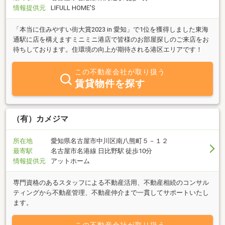
情報提供元
LIFULL HOME'S
「本当に住みやすい街大賞2023 in 愛知」で1位を獲得しました東海
通駅に店を構えますミニミニ港店で皆様のお部屋探しのご来店をお
待ちしております。住環境の向上が期待される港区エリアです！
この不動産会社が取り扱う
賃貸物件を探す
（有）カメジマ
所在地
愛知県名古屋市中川区南八熊町５－１２
最寄駅
名古屋市名港線 日比野駅 徒歩10分
情報提供元
アットホーム
専門資格のあるスタッフによる不動産活用、不動産相続のコンサル
ティングから不動産管理、不動産仲介まで一貫してサポートいたし
ます。