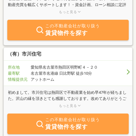
動産売買を幅広くサポートします！・資金計画、ローン相談に定評
があります・売却、お住み替えもお任せください・戸建て、マンシ
もっと見る
ョン、土地の売買仲介から注文住宅請負まで幅広く対応いたしま
す・誠心誠意、お客様と向き合って最適な提案をおこないます自社
この不動産会社が取り扱う
ホームページにも物件情報ございます。ぜひ、ご覧ください！
賃貸物件を探す
（有）市川住宅
所在地
愛知県名古屋市熱田区明野町４－２０
最寄駅
名古屋市名港線 日比野駅 徒歩10分
情報提供元
アットホーム
初めまして。市川住宅は熱田区で不動産業を始め早47年が経ちまし
た。沢山の縁を頂きとても感謝しております。改めてありがとうご
ざいます。不動産に同じものはありません。不動産との縁がとても
もっと見る
大切だと思います。私たちはその縁を大切に皆様と寄り添い良い形
にして行きたいと思っております。また、お客様にとって一番大切
この不動産会社が取り扱う
なことは、物件を紹介してくれる不動産業者ではなく、プロの目、
賃貸物件を探す
適切な判断力をもった不動産業者だと思っております。市川住宅は
様々な観点から不動産を判断致します。当然ながら、メリットもデ