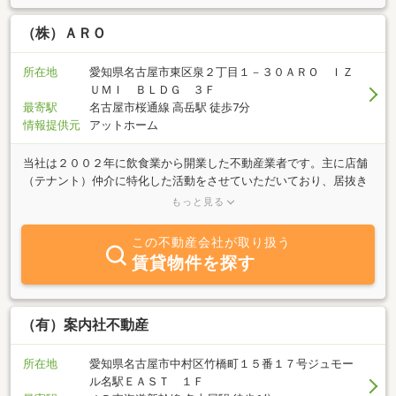
（株）ＡＲＯ
所在地
愛知県名古屋市東区泉２丁目１－３０ＡＲＯ ＩＺ
ＵＭＩ ＢＬＤＧ ３Ｆ
最寄駅
名古屋市桜通線 高岳駅 徒歩7分
情報提供元
アットホーム
当社は２００２年に飲食業から開業した不動産業者です。主に店舗
（テナント）仲介に特化した活動をさせていただいており、居抜き
物件・造作譲渡・路面店舗など数多くの物件を取り扱っています。
もっと見る
近年は売買・収益物件などにも力を入れております。小さな会社で
はありますが、豊富な物件情報とフットワークの軽さが強みで
この不動産会社が取り扱う
す！！店舗をお探しのお客様！収益物件をお探しのお客様！是非、
賃貸物件を探す
当社へお声がけください。
（有）案内社不動産
所在地
愛知県名古屋市中村区竹橋町１５番１７号ジュモー
ル名駅ＥＡＳＴ １Ｆ