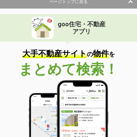
ページトップに戻る
goo住宅・不動産
アプリ
大手不動産サイト
物件
の
を
まとめて検索！