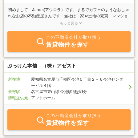
初めまして、Aurora(アウロラ）です。まるでカフェのようなおしゃ
れなお店の不動産屋さんです！当社は、家や土地の売買、マンショ
ン賃貸などの仲介専門業者です。「心地よい暮らし」をコンセプト
もっと見る
に、「暮らし」から見た家探し、土地探しをアドバイスいたしま
す。コロナで、通勤も便利で土地も広く価格も安い郊外のおうちも
この不動産会社が取り扱う
人気が出てきました。名古屋市郊外の、比較的便利で住み心地も良
賃貸物件を探す
い土地や家も積極的にやっています。お庭のある暮らし、平屋、リ
ノベーションマンションなどちょっとこだわった物件を、１案件ご
とにコンセプトを作って物件をご紹介しています。【西尾張地方：
あま市、稲沢市、北名古屋市、一宮市、江南市、岩倉市、津島市、
ぶっけん本舗 （株）アゼスト
弥冨市、蟹江市】なども実績があります。お気軽にご相談くださ
い。
所在地
愛知県名古屋市千種区今池５丁目２－６今池センタ
ービル４階
最寄駅
名古屋市東山線 今池駅 徒歩1分
情報提供元
アットホーム
この不動産会社が取り扱う
賃貸物件を探す