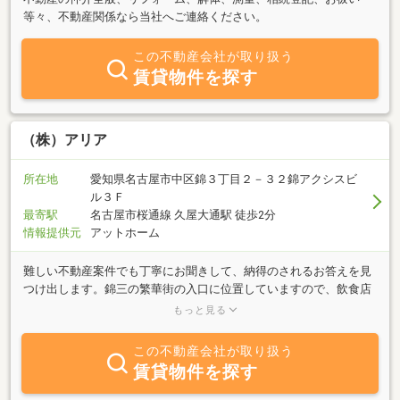
等々、不動産関係なら当社へご連絡ください。
この不動産会社が取り扱う
賃貸物件を探す
（株）アリア
所在地
愛知県名古屋市中区錦３丁目２－３２錦アクシスビ
ル３Ｆ
最寄駅
名古屋市桜通線 久屋大通駅 徒歩2分
情報提供元
アットホーム
難しい不動産案件でも丁寧にお聞きして、納得のされるお答えを見
つけ出します。錦三の繁華街の入口に位置していますので、飲食店
舗の仲介は勿論のこと、住宅、マンション用地の売買仲介から、事
もっと見る
業用定期借地契約、Ｍ＆Ａ契約、交換契約による土地の有効活用
等々、数多くの実績経験から、きっといい仕事をして見せます。お
この不動産会社が取り扱う
近くにおいでの際は是非お立ち寄り下さい。
賃貸物件を探す