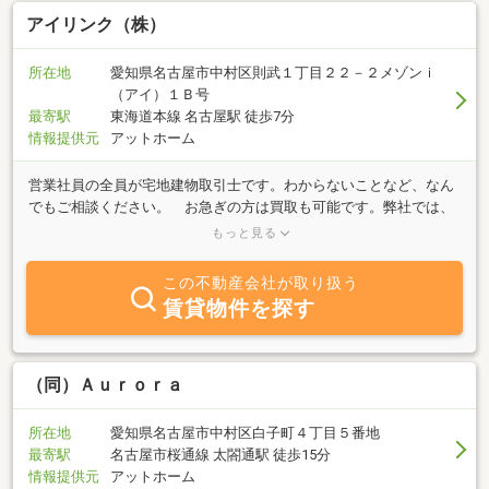
アイリンク（株）
所在地
愛知県名古屋市中村区則武１丁目２２－２メゾンｉ
（アイ）１Ｂ号
最寄駅
東海道本線 名古屋駅 徒歩7分
情報提供元
アットホーム
営業社員の全員が宅地建物取引士です。わからないことなど、なん
でもご相談ください。 お急ぎの方は買取も可能です。弊社では、
ただいま空き家の有効活用を積極的に取り組んでおります。賃貸募
もっと見る
集、リフォーム、売却、管理、取り壊しなどさまざまな選択肢があ
るかと思いますが、遠慮なくご相談ください。名古屋市はもちろん
この不動産会社が取り扱う
愛知県全域にてご相談可能です。
賃貸物件を探す
（同）Ａｕｒｏｒａ
所在地
愛知県名古屋市中村区白子町４丁目５番地
最寄駅
名古屋市桜通線 太閤通駅 徒歩15分
情報提供元
アットホーム