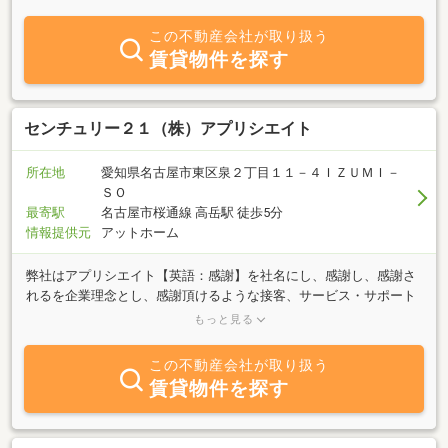
この不動産会社が取り扱う
賃貸物件を探す
センチュリー２１（株）アプリシエイト
所在地
愛知県名古屋市東区泉２丁目１１－４ＩＺＵＭＩ－
ＳＯ
最寄駅
名古屋市桜通線 高岳駅 徒歩5分
情報提供元
アットホーム
弊社はアプリシエイト【英語：感謝】を社名にし、感謝し、感謝さ
れるを企業理念とし、感謝頂けるような接客、サービス・サポート
を心掛け不動産を売買するだけではなく、お客様の将来の人生を見
もっと見る
据えたサポートを追求し、お客様の為になる取引を行うことを目標
に尽力しております。売買仲介業務や、買取再販業務、収益物件の
この不動産会社が取り扱う
販売、賃貸業務、不動産管理業務といった不動産業を全般行ってお
賃貸物件を探す
ります。不動産歴20年以上のベテランスタッフも在籍。まずはご相
談下さい。全国約1,000店舗のセンチュリー21の全国のネットワーク
を活用し、お客様の期待を超えるご提案をして感動をお届け致しま