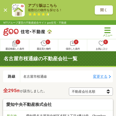
アプリ版はこちら
開く
複数社の物件を探せる！
NTTグループ運営の不動産総合サイト goo住宅・不動産
0
0
0
0
最近検索した条件
最近見た物件
保存した条件
お気に入り
名古屋市桜通線の不動産会社一覧
路線
変更する
名古屋市桜通線
全295
件
が該当しました。
愛知中央不動産株式会社
所在地
愛知県名古屋市中村区名駅３丁目4番13号 Chambre