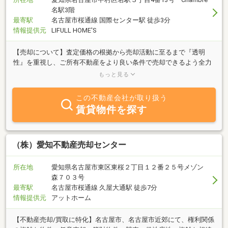
名駅3階
最寄駅
名古屋市桜通線 国際センター駅 徒歩3分
情報提供元
LIFULL HOME'S
【売却について】査定価格の根拠から売却活動に至るまで『透明
性』を重視し、ご所有不動産をより良い条件で売却できるよう全力
でサポートします。納得の不動産売却なら是非当社にお任せくださ
もっと見る
い。
この不動産会社が取り扱う
賃貸物件を探す
（株）愛知不動産売却センター
所在地
愛知県名古屋市東区東桜２丁目１２番２５号メゾン
森７０３号
最寄駅
名古屋市桜通線 久屋大通駅 徒歩7分
情報提供元
アットホーム
【不動産売却/買取に特化】名古屋市、名古屋市近郊にて、権利関係