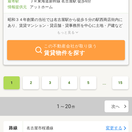
最寄駅
ＪＲ東海道新幹線 名古屋駅 徒歩6分
情報提供元
アットホーム
昭和３４年創業の当社では名古屋駅から徒歩５分の駅西商店街内に
あり、賃貸マンション・貸店舗・貸事務所を中心に土地・戸建など
種目を問わず、多数物件取り扱っております。地元密着で活動して
もっと見る
おりますので、中村区内の不動産をお探しでしたら当社案内社不動
産にご相談ください。当サイトに掲載している物件以外からもお客
この不動産会社が取り扱う
様のご希望条件に合った不動産情報をご紹介させていただきます。
賃貸物件を探す
お客様に喜んでいただけるよう日々サービス向上を目指しておりま
すので、お気軽にお問い合せ下さいますようスタッフ一同心よりお
待ち致しております。
…
1
2
3
4
5
15
1～20
次へ
件
路線
変更する
名古屋市桜通線