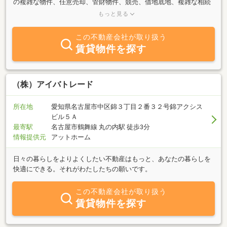
の複雑な物件、任意売却、管財物件、競売、借地底地、複雑な相続
物件、再建築不可、調整区域等「訳あり不動産の売却」、土地、家
もっと見る
屋、収益不動産の売却/買取。【店舗売却に特化】愛知全域にて、飲
食店の売却、店舗売却、居抜き売却。不動産売却/買取のご相談、店
この不動産会社が取り扱う
舗売却（居抜き）のご相談、お気軽にご連絡ください。熟練したプ
賃貸物件を探す
ロスタッフが不動産売買/事業用賃貸/賃貸管理のお悩みを解決いた
します。
（株）アイバトレード
所在地
愛知県名古屋市中区錦３丁目２番３２号錦アクシス
ビル５Ａ
最寄駅
名古屋市鶴舞線 丸の内駅 徒歩3分
情報提供元
アットホーム
日々の暮らしをよりよくしたい不動産はもっと、あなたの暮らしを
快適にできる。それがわたしたちの願いです。
この不動産会社が取り扱う
賃貸物件を探す