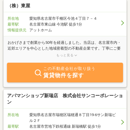
（株）東屋
所在地
愛知県名古屋市千種区今池４丁目７－４
最寄駅
名古屋市東山線 今池駅 徒歩1分
情報提供元
アットホーム
おかげさまで創業から50年を経過しました。当店は、名古屋市内・
近郊エリアを中心とした地域密着型の不動産企業です。丁寧にご要
望に合う物件をお探しいたします。『賃貸』・『売買』・『管理』
もっと見る
も行っております。お気軽にお電話・メールにてお問い合わせ下さ
い。もちろん今池駅すぐの店舗への直接のご来店もお待ちしており
この不動産会社が取り扱う
ます。メールアドレス : azumaya-fudousan@festa.ocn.ne.jp
賃貸物件を探す
アパマンショップ新瑞店 株式会社サンコーポレーショ
ン
所在地
愛知県名古屋市瑞穂区瑞穂通８丁目19-6サン新瑞ビ
ル２Ｆ
最寄駅
名古屋市営地下鉄桜通線 新瑞橋駅 徒歩1分