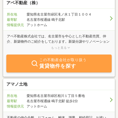
す。
アベ不動産（株）
所在地
愛知県名古屋市緑区滝ノ水１丁目１００４
最寄駅
名古屋市桜通線 鳴子北駅
情報提供元
アットホーム
アベ不動産株式会社では、名古屋市を中心とした不動産売買、仲
介、新築物件のご紹介をしております。新築分譲やリノベーション
では、デザインを取り入れ住みやすく、快適な居住空間をご提案し
もっと見る
ます。また、住み替えの方に対し「下取り保証・買取システム」に
てご希望の物件を確実に購入し、より高い値段にてご自宅を売却で
この不動産会社が取り扱う
きるようサポートしております。 尚、不動産の買取・査定は全国ど
賃貸物件を探す
この物件でも迅速に査定、買取金額の提示を致します。 件数や業績
だけではなく、1件のお取引を親身になってお手伝いできるよう心
がけております。どうぞお気軽にご相談ください。
アマノ土地
所在地
愛知県名古屋市緑区相川１丁目５番地
最寄駅
名古屋市桜通線 鳴子北駅 徒歩2分
情報提供元
アットホーム
不動産の仲介全般、リフォーム、解体、測量、相続登記、お祓い