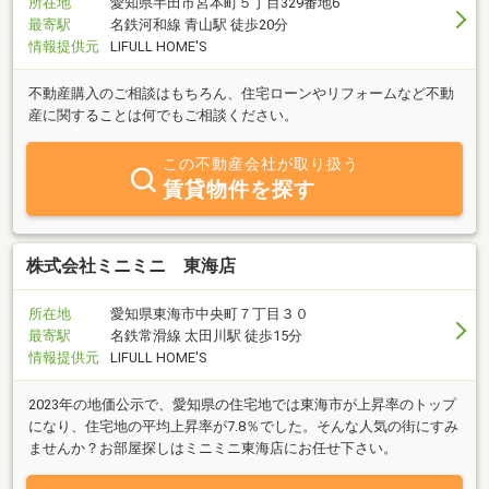
所在地
愛知県半田市宮本町５丁目329番地6
最寄駅
名鉄河和線 青山駅 徒歩20分
情報提供元
LIFULL HOME'S
不動産購入のご相談はもちろん、住宅ローンやリフォームなど不動
産に関することは何でもご相談ください。
この不動産会社が取り扱う
賃貸物件を探す
株式会社ミニミニ 東海店
所在地
愛知県東海市中央町７丁目３０
最寄駅
名鉄常滑線 太田川駅 徒歩15分
情報提供元
LIFULL HOME'S
2023年の地価公示で、愛知県の住宅地では東海市が上昇率のトップ
になり、住宅地の平均上昇率が7.8％でした。そんな人気の街にすみ
ませんか？お部屋探しはミニミニ東海店にお任せ下さい。