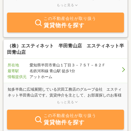
る仕様にしたい。弊社は家を建てる時もその先もお客様のこだわり
もっと見る
に寄り添っていきます。不動産の売買・注文住宅・リフォームなど
住まいに関するご相談は設立50年を迎えた当社へおまかせ下さい。
この不動産会社が取り扱う
賃貸物件を探す
（株）エスティネット 半田青山店 エスティネット半
田青山店
所在地
愛知県半田市青山１丁目３－７ＳＴ－８２Ｆ
最寄駅
名鉄河和線 青山駅 徒歩1分
情報提供元
アットホーム
知多半島に広域展開している沢田工務店のグループ会社 エスティ
ネット半田青山店です。賃貸仲介を主として、お部屋探しのお客様
から物件を貸したいオーナー様のご相談まで承っております。また
もっと見る
建築から始まった当社ですが、専門家が多数在籍しております。賃
貸のみならず、売買、賃貸管理、外壁改修、室内リフォーム等トー
この不動産会社が取り扱う
タルにサポートさせていただきます。「地域貢献」・「お客様満
賃貸物件を探す
足」を第一に考え、きめ細やかなサービスで、お客様の立場に立っ
てお手伝いをさせて頂きます。青山駅より徒歩2分。 大駐車場完