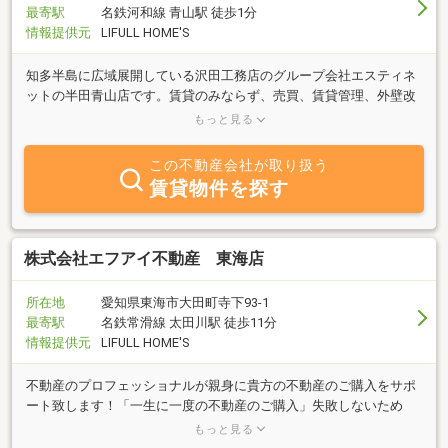
最寄駅
名鉄河和線 青山駅 徒歩1分
情報提供元
LIFULL HOME'S
知多半島に広域展開している沢田工務店のグループ会社エスティネ
ットの半田青山店です。賃貸のみならず、売買、賃貸管理、外壁改
修、室内リフォーム等トータルサポートさせていただきます。お気
もっと見る
軽にご依頼ください！
この不動産会社が取り扱う
賃貸物件を探す
株式会社エフアイ不動産 東海店
所在地
愛知県東海市大田町寺下93-1
最寄駅
名鉄常滑線 太田川駅 徒歩11分
情報提供元
LIFULL HOME'S
不動産のプロフェッショナルが親身に貴方の不動産のご購入をサポ
ート致します！「一生に一度の不動産のご購入」失敗しないため
に、エフアイ不動産のプロフェッショナルが親身に不動産のご購入
もっと見る
のサポートを致します！