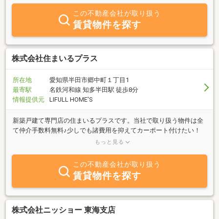
この不動産会社が取り扱う
賃貸物件を探す
株式会社住まいるプラス
所在地
愛知県半田市郷中町１丁目1
最寄駅
名鉄河和線 知多半田駅 徒歩8分
情報提供元
LIFULL HOME'S
新築戸建て専門店の住まいるプラスです。当社で取り扱う物件は全
て仲介手数料無料♪少しでも諸費用を抑えてカーポート付けたい！
なんてお客様は住まいるプラスにお任せください！聞くだけOK見る
もっと見る
だけOKですよ♪
この不動産会社が取り扱う
賃貸物件を探す
株式会社ニッショー 東海支店