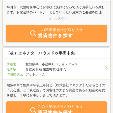
半田市・武豊町を中心にお客様に笑顔になって頂くお手伝いを致し
ます。お家選びのパートナーとして叶えたいお家のご要望を整理
し、不安なことや気になることを解決してぴったりの物件を一緒に
もっと見る
選んでいきましょう！
この不動産会社が取り扱う
賃貸物件を探す
（株）エネチタ ハウスドゥ半田中央
所在地
愛知県半田市星崎町３丁目２２－９
最寄駅
名鉄河和線 住吉町駅 徒歩7分
情報提供元
アットホーム
知多半島で創業90年以上を誇る【株式会社エネチタ】だからこその
「安心感」と「親近感」でお客様の大切な資産である不動産の売買
を親切、丁寧にお手伝いさせて頂きます。
この不動産会社が取り扱う
賃貸物件を探す