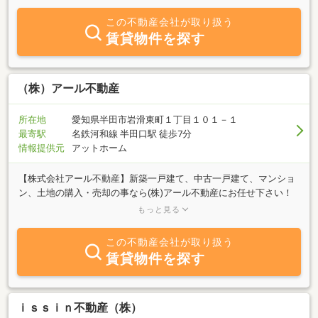
この不動産会社が取り扱う
賃貸物件を探す
（株）アール不動産
所在地
愛知県半田市岩滑東町１丁目１０１－１
最寄駅
名鉄河和線 半田口駅 徒歩7分
情報提供元
アットホーム
【株式会社アール不動産】新築一戸建て、中古一戸建て、マンショ
ン、土地の購入・売却の事なら(株)アール不動産にお任せ下さい！
半田市を中心に、常滑市、阿久比町、武豊町、知多市、東海市(知多
もっと見る
半島全域)、名古屋市全域にてご購入ご売却のご相談お待ちしており
ます。営業時間は午前9時～午後18時半まで。TEL0569-24-8811／
この不動産会社が取り扱う
FAX0569-23-8399※大手不動産会社で培った知識と経験で、スムーズ
賃貸物件を探す
な取引のお手伝いをさせて頂きます。
ｉｓｓｉｎ不動産（株）