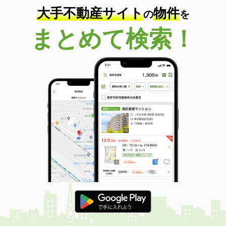
大手不動産サイト
物件
の
を
まとめて検索！