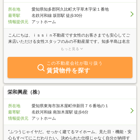
所在地
愛知県知多郡阿久比町大字草木字栄１番地
最寄駅
名鉄河和線 坂部駅 徒歩30分
情報提供元
アットホーム
こんにちは、ｉｓｓｉｎ不動産です女性のお客さまでも安心してご
来店いただける女性スタッフのみの不動産屋です。知多半島は名古
屋にも近く緑の多い地域です。小さなお子様でも安心して住んで頂
もっと見る
ける環境の物件をお客様の希望や不安をとことん聞いて仲介してい
けるよう努めさせていただきます。ご来店、ご連絡心よりお待ちし
この不動産会社が取り扱う
ております。
賃貸物件を探す
栄和興産（株）
所在地
愛知県東海市加木屋町仲新田７６番地の１
最寄駅
名鉄河和線 南加木屋駅 徒歩6分
情報提供元
アットホーム
“ふつうじゃイヤだ。せっかく建てるマイホーム、見た目・機能・安
心もすべてにこだわりたい。決められた仕様じゃなく自分が納得す