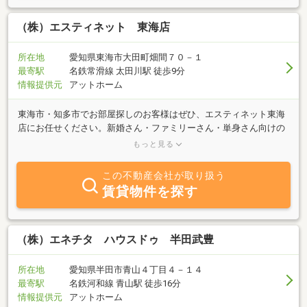
備しておりますので、お気軽にお立ち寄り下さい。
（株）エスティネット 東海店
所在地
愛知県東海市大田町畑間７０－１
最寄駅
名鉄常滑線 太田川駅 徒歩9分
情報提供元
アットホーム
東海市・知多市でお部屋探しのお客様はぜひ、エスティネット東海
店にお任せください。新婚さん・ファミリーさん・単身さん向けの
物件を豊富に取り揃えています。地域のことに詳しいスタッフがお
もっと見る
客様のお部屋探しをサポート致します。当社は、名鉄常滑線 太田
川駅（北出口）から東へ徒歩9分にございます。賃貸仲介を主とし
この不動産会社が取り扱う
て、お部屋探しのお客様から物件を貸したいオーナー様のご相談ま
賃貸物件を探す
で承っております。また建築から始まった当社ですが、専門家が多
数在籍しております。賃貸のみならず、売買、賃貸管理、外壁改
修、室内リフォーム等トータルにサポートさせていただきます、事
業用のテナント、定期借地も取り扱っております。土地探しもご依
（株）エネチタ ハウスドゥ 半田武豊
頼くださいませ(^^)/日々の疲れた生活に、ちょっとした幸せを。
日々の生活に住まいを通して少しの潤いを。笑顔でご来店をお待ち
所在地
愛知県半田市青山４丁目４－１４
しております！
最寄駅
名鉄河和線 青山駅 徒歩16分
情報提供元
アットホーム