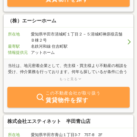
（株）エーシーホーム
所在地
愛知県半田市清城町１丁目２－５清城町榊原様店舗
Ｂ棟２号
最寄駅
名鉄河和線 住吉町駅
情報提供元
アットホーム
当社は、地元密着企業として、売主様・買主様より不動産の相談を
受け、仲介業務を行っております。何年も探しているが条件に合う
物件が見つからないなど、お悩みがありましたらお問合せくださ
もっと見る
い。もしかすると、売っても良いという売主様がいるかもしれませ
ん！未公開物件の情報を提供できるかもしれません！気さくな女性
この不動産会社が取り扱う
スタッフも在籍しておりますのでお気軽にお問い合わせくださいま
賃貸物件を探す
せ。
株式会社エスティネット 半田青山店
所在地
愛知県半田市青山１丁目3-7 7ST-8 2F