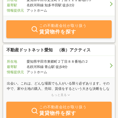
最寄駅
名鉄河和線 知多半田駅 徒歩2分
情報提供元
アットホーム
この不動産会社が取り扱う
賃貸物件を探す
不動産ドットネット愛知 （株）アクティス
所在地
愛知県半田市東郷町２丁目８８番地の２
最寄駅
名鉄河和線 青山駅 徒歩8分
情報提供元
アットホーム
出会い。これは、どんな場面でも人がいる限り必ずあります。その
中で、家や土地の購入、売却、賃借をするという大きな決断をしな
ければならない時、どのような不動産屋、人と出会うかで変わって
もっと見る
きます。ですから私共は、その出会いを大切にして、取引のお手伝
いをする際には、必ず、その方にとって一番良い方向を模索し、提
この不動産会社が取り扱う
案をしていきます。ご満足いただくことはもちろんですが、その後
賃貸物件を探す
の生活のことを考え、一生のお付き合いのできる不動産屋でいたい