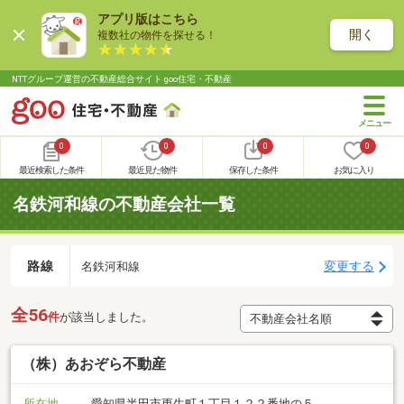
アプリ版はこちら
開く
複数社の物件を探せる！
NTTグループ運営の不動産総合サイト goo住宅・不動産
0
0
0
0
最近検索した条件
最近見た物件
保存した条件
お気に入り
名鉄河和線の不動産会社一覧
路線
変更する
名鉄河和線
全56
件
が該当しました。
（株）あおぞら不動産
所在地
愛知県半田市更生町１丁目１２２番地の５