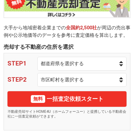
大手から地域密着企業までの
全国約2,500社
が周辺の売出事
例や公示地価等のデータを参考に査定価格を算出します。
売却する不動産の住所を選択
STEP1
STEP2
一括査定依頼スタート
無料
不動産売却サイトHOME4U（ホームフォーユー）と提携している不動産会
社に一括査定依頼ができます。