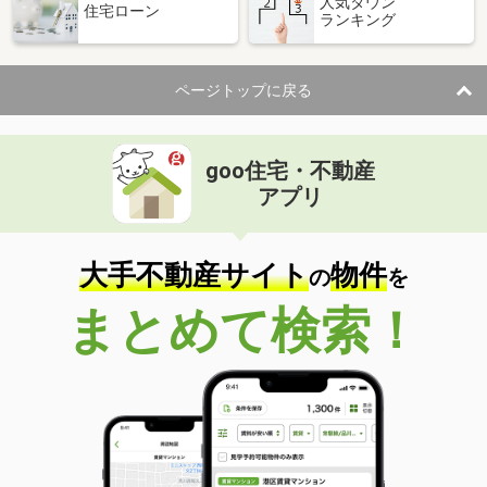
人気タウン
住宅ローン
ランキング
ページトップに戻る
goo住宅・不動産
アプリ
大手不動産サイト
物件
の
を
まとめて検索！