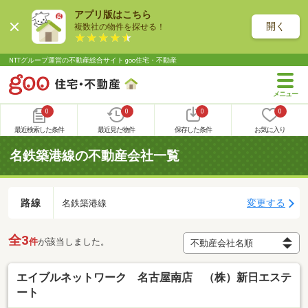
アプリ版はこちら
開く
複数社の物件を探せる！
NTTグループ運営の不動産総合サイト goo住宅・不動産
0
0
0
0
最近検索した条件
最近見た物件
保存した条件
お気に入り
名鉄築港線の不動産会社一覧
路線
変更する
名鉄築港線
全3
件
が該当しました。
エイブルネットワーク 名古屋南店 （株）新日エステ
ート