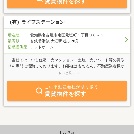
賃貸物件を探す
（有）ライフステーション
所在地
愛知県名古屋市南区元塩町１丁目３６－３
最寄駅
名鉄常滑線 大江駅 徒歩20分
情報提供元
アットホーム
当社では、中古住宅・売マンション・土地・売アパート等の買取
りを専門に活動しております。お客様はもちろん、不動産業者様か
らの買い取り情報も随時募集しております。小さな会社だからこそ
もっと見る
出来るフットワークの良さ、イレギュラーな相談等、まずはお気軽
にお声をかけてみて下さい！！。
この不動産会社が取り扱う
Mail/ life-
賃貸物件を探す
st@amber.plal
1～3
件