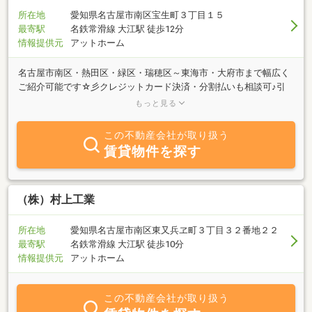
所在地
愛知県名古屋市南区宝生町３丁目１５
最寄駅
名鉄常滑線 大江駅 徒歩12分
情報提供元
アットホーム
名古屋市南区・熱田区・緑区・瑞穂区～東海市・大府市まで幅広く
ご紹介可能です☆彡クレジットカード決済・分割払いも相談可♪引
っ越し会社様のご紹介や電気ガスなどのライフラインのお手続きも
もっと見る
サポートいたします。お気軽にお問合せ下さい(^^♪
この不動産会社が取り扱う
賃貸物件を探す
（株）村上工業
所在地
愛知県名古屋市南区東又兵ヱ町３丁目３２番地２２
最寄駅
名鉄常滑線 大江駅 徒歩10分
情報提供元
アットホーム
この不動産会社が取り扱う