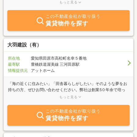
だいております。また、公開している物件以外にも新築・中古住宅
もっと見る
のリフォーム・マンション・借家等のリフォームも業務とする会社
です。不動産のことで何かお困りの方は、何でもお気軽にご相談下
この不動産会社が取り扱う
さい。お客様１人ひとりに合った住まいをご提案させていただきま
賃貸物件を探す
す。
大羽建設（有）
所在地
愛知県田原市高松町名幸５番地
最寄駅
豊橋鉄道渥美線 三河田原駅
情報提供元
アットホーム
「海の近くに住みたい」「田舎暮らしがしたい」そのような夢をお
持ちの方、ぜひお問い合わせください。弊社は創業5０年余で培っ
た知識と人脈を生かし、お客様のご要望に見合った物件を、誠意を
もっと見る
持ってお探しいたします。また外構工事や各種コンクリートエ事な
ど、お客様の「たはら暮らし」を全面的にサポートいたします。公
この不動産会社が取り扱う
園も併設しておりますので、お子様もご一緒にお気軽にお越しくだ
賃貸物件を探す
さいませ。