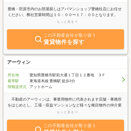
豊橋・田原市内のお部屋探しはアパマンショップ豊橋柱店にお任せ
ください。弊社営業時間は１０：００〜１７：００となります。
2026年8月11日(火)〜8月15日(土)までを夏季休業期間とさせて頂き
もっと見る
ます。
この不動産会社が取り扱う
賃貸物件を探す
アーウィン
所在地
愛知県豊橋市駅前大通１丁目１２番地 ３Ｆ
最寄駅
東海道本線 豊橋駅 徒歩3分
情報提供元
アットホーム
不動産のアーウィンは、事業用物件に代表されます店舗・事務所
をはじめとし、工場・収益マンションなど様々な種目物件の仲介業
務を専門的に取扱わせて頂いております。情報提供エリアは、豊橋
もっと見る
市を中心に豊川市・蒲郡市・田原市などを含みます東三河地域とな
っております。情報提供と同時に経営相談・税務相談・開業相談を
この不動産会社が取り扱う
含め、お客様が求められる情報は何か、どのようなお手伝いをさせ