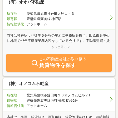
（有）オオバ不動産
所在地
愛知県田原市神戸町大坪１－３
最寄駅
豊橋鉄道渥美線 神戸駅
情報提供元
アットホーム
当社は神戸駅より徒歩５分程の場所に事務所を構え、田原市を中心
に地元で45年不動産業務内容をしている会社です。不動産売買・賃
貸・管理をおもにしています。田原市の土地建物売却をお考えの方
もっと見る
当社にご相談下さい。「お気軽にお問合せ下さい」
この不動産会社が取り扱う
賃貸物件を探す
（株）オノコム不動産
所在地
愛知県豊橋市鍵田町３６オノコムビル２Ｆ
最寄駅
豊橋鉄道渥美線 柳生橋駅 徒歩2分
情報提供元
アットホーム
当社は、売買・賃貸仲介、買取再販、賃貸管理をはじめ、相続相談