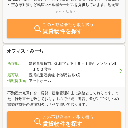
や空き家対策など幅広い不動産サービスを提供しています。地元豊
橋にて創業９０年有余、長年にわたる取引実績を活かし、迅速かつ
もっと見る
的確なサポートで様々なニーズにお応えします。お客様の生涯を通
しての不動産係となり、ライフステージの変化に伴う不動産のお悩
この不動産会社が取り扱う
み事などを、経験豊富なスタッフが解決のお手伝をいいたします。
賃貸物件を探す
オフィス・みーち
所在地
愛知県豊橋市小池町字原下１５－１豊西マンションⅡ
１０３号室
最寄駅
豊橋鉄道渥美線 小池駅 徒歩1分
情報提供元
アットホーム
不動産の売買仲介、賃貸、建物管理を主に業務としております。ま
た、行政書士を致しておりますので相続、遺言、並びに官公庁への
書類作成等の法律相談もさせて頂いております。
この不動産会社が取り扱う
賃貸物件を探す