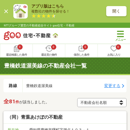
アプリ版はこちら
開く
複数社の物件を探せる！
NTTグループ運営の不動産総合サイト goo住宅・不動産
0
0
0
0
最近検索した条件
最近見た物件
保存した条件
お気に入り
豊橋鉄道渥美線の不動産会社一覧
路線
変更する
豊橋鉄道渥美線
全81
件
が該当しました。
（同）青葉あけぼの不動産
所在地
愛知県豊橋市曙町字測点１０３－１