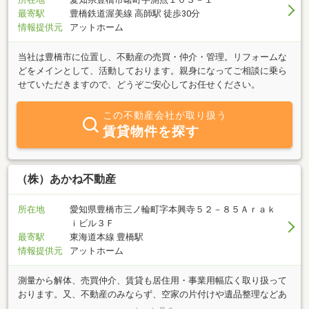
最寄駅
豊橋鉄道渥美線 高師駅 徒歩30分
情報提供元
アットホーム
当社は豊橋市に位置し、不動産の売買・仲介・管理。リフォームな
どをメインとして、活動しております。親身になってご相談に乗ら
せていただきますので、どうぞご安心してお任せください。
この不動産会社が取り扱う
賃貸物件を探す
（株）あかね不動産
所在地
愛知県豊橋市三ノ輪町字本興寺５２－８５Ａｒａｋ
ｉビル３Ｆ
最寄駅
東海道本線 豊橋駅
情報提供元
アットホーム
測量から解体、売買仲介、賃貸も居住用・事業用幅広く取り扱って
おります。又、不動産のみならず、空家の片付けや遺品整理などあ
らゆるお困りごとをワンストップサービスでご対応致します！保険