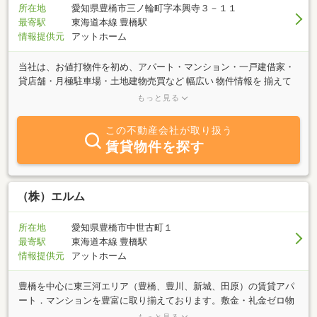
所在地
愛知県豊橋市三ノ輪町字本興寺３－１１
最寄駅
東海道本線 豊橋駅
情報提供元
アットホーム
当社は、お値打物件を初め、アパート・マンション・一戸建借家・
貸店舗・月極駐車場・土地建物売買など 幅広い 物件情報を 揃えて
おります。お客様のニーズに会わせた物件をご提案させて頂くとと
もっと見る
もに、多数の各大家さんと提携し最新物件情報をお届けするお部屋
探しを心がけています。お気軽にお電話・メールお待ちしておりま
この不動産会社が取り扱う
す。
賃貸物件を探す
（株）エルム
所在地
愛知県豊橋市中世古町１
最寄駅
東海道本線 豊橋駅
情報提供元
アットホーム
豊橋を中心に東三河エリア（豊橋、豊川、新城、田原）の賃貸アパ
ート．マンションを豊富に取り揃えております。敷金・礼金ゼロ物
件、ペット可物件など多数取り揃えておりお客様のライフスタイル