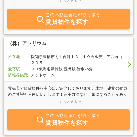
もっと見る
代理店も営んでいるため、居住中のトラブルや事故にもスピーディ
ーなご対応が可能です!専門の資格を持った担当者が親切、丁寧にご
この不動産会社が取り扱う
相談に応じますのでぜひお気軽にご連絡下さい♪株式会社あかね不
賃貸物件を探す
動産が代行できることはどんなことでもお手伝い致します！！
（株）アトリウム
所在地
愛知県豊橋市向山台町１３－１０カルディアス向山
２０５
最寄駅
ＪＲ東海道新幹線 豊橋駅 徒歩25分
情報提供元
アットホーム
豊橋市で賃貸物件を中心にご紹介しております。土地、建物の売買
のご希望もお伺いいたします！活用方法など、気になることがあり
ましたらお気軽にご相談ください。また、建物のリフォームも行っ
もっと見る
ており、施工事例をInstagramにて掲載中です。
https://www.instagram.com/atrium.toyohashi/公式LINEからのお問
この不動産会社が取り扱う
合せも可能です。（ID：@243zgxei）
賃貸物件を探す