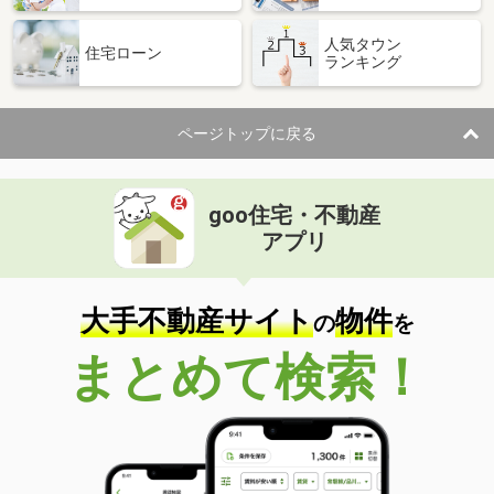
人気タウン
住宅ローン
ランキング
ページトップに戻る
goo住宅・不動産
アプリ
大手不動産サイト
物件
の
を
まとめて検索！