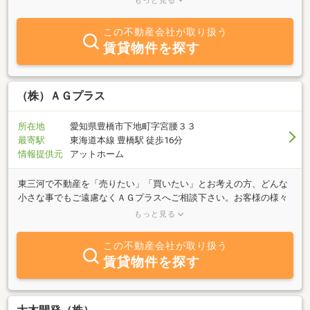
もっと見る
に合わせた物件をご提案させて頂きますので、お気軽にお問い合わ
せ下さい。スタッフ一同、心よりお待ちしております。
この不動産会社が取り扱う
賃貸物件を探す
（株）ＡＧプラス
所在地
愛知県豊橋市下地町字宮腰３３
最寄駅
東海道本線 豊橋駅 徒歩16分
情報提供元
アットホーム
東三河で不動産を「売りたい」「買いたい」とお考えの方、どんな
小さな事でもご遠慮なくＡＧプラスへご相談下さい。お客様の様々
なお悩みを分かり易く丁寧にアドバイスさせて頂きます。ご安心し
もっと見る
てお任せ下さい。ご相談心よりお待ち致しております。
この不動産会社が取り扱う
賃貸物件を探す