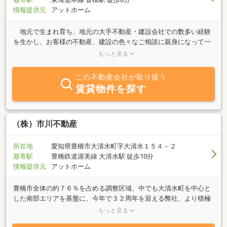
情報提供元
アットホーム
地元で生まれ育ち、地元の大手不動産・建設会社での数多い経験
を生かし、お客様の不動産、建設の色々なご相談に親身になって一
件一件対応させて頂きます。例えば、不動産・建物・リフォーム・
もっと見る
解体等の価格が適正かどうかとか、土地柄はどうなのかとか、お客
様は色々な疑問を抱えてみえると思います。地盤の問題から境界の
この不動産会社が取り扱う
問題、建物に関しては間取りの提案から使用する部材、デザインを
賃貸物件を探す
含め、もちろん資金の面まで細かく、お客様が思い立った時にご相
談下さい。当社は年中無休で営業しておりますので、いつでもお気
軽に声をかけて下さい。
（株）市川不動産
所在地
愛知県豊橋市大清水町字大清水１５４－２
最寄駅
豊橋鉄道渥美線 大清水駅 徒歩10分
情報提供元
アットホーム
豊橋市全体の約７６％を占める調整区域、中でも大清水町を中心と
した南部エリアを基盤に、今年で３２周年を迎える弊社、より積極
的な不動産事業を展開中。不動産の買取り、仲介、宅地分譲をメイ
もっと見る
ンとし、相続手続き、官公庁への許認可申請相談、フィナンシャル