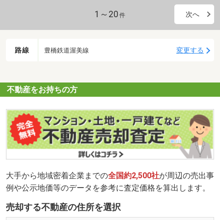
1～20
次へ
件
路線
変更する
豊橋鉄道渥美線
不動産をお持ちの方
大手から地域密着企業までの
全国約2,500社
が周辺の売出事
例や公示地価等のデータを参考に査定価格を算出します。
売却する不動産の住所を選択