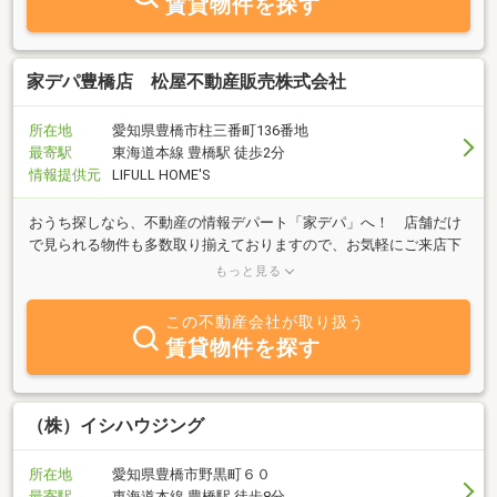
賃貸物件を探す
て頂いたら喜んで頂けるかを日頃より考え追求させて頂いておりま
す。アーウィン＝（Ａｃｔｉｖｅ Ａｃｔｉｏｎ ＷＩＮ＝積極的
な 行動で お客様を勝組に導く）社名を社訓とし、皆様に喜ばれるご
縁作りのお手伝いをさせて頂けることは、当社の最大の喜びであり
家デパ豊橋店 松屋不動産販売株式会社
ます。
所在地
愛知県豊橋市柱三番町136番地
最寄駅
東海道本線 豊橋駅 徒歩2分
情報提供元
LIFULL HOME'S
おうち探しなら、不動産の情報デパート「家デパ」へ！ 店舗だけ
で見られる物件も多数取り揃えておりますので、お気軽にご来店下
さい。購入・売却・リフォーム・住宅ローンなど、不動産の事なら
もっと見る
何でもご相談下さい。
この不動産会社が取り扱う
賃貸物件を探す
（株）イシハウジング
所在地
愛知県豊橋市野黒町６０
最寄駅
東海道本線 豊橋駅 徒歩8分