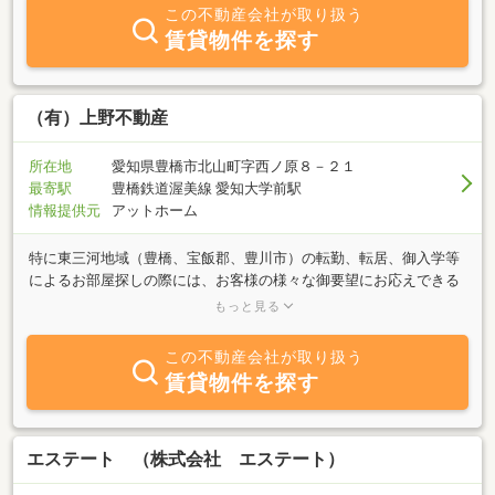
アドバイス等、暮らしや財産に関わるさまざまな情報も提供してい
この不動産会社が取り扱う
ます。親子二世代に渡る銀行経験者の二人が、あなたのご要望にお
賃貸物件を探す
応えすべく、お待ちしております。南部エリアの土地探しなら、ま
ずは当社へお電話を、相続ご相談等も、是非、併設の市川行政書士
事務所へお気軽にお問い合わせください。
（有）上野不動産
所在地
愛知県豊橋市北山町字西ノ原８－２１
最寄駅
豊橋鉄道渥美線 愛知大学前駅
情報提供元
アットホーム
特に東三河地域（豊橋、宝飯郡、豊川市）の転勤、転居、御入学等
によるお部屋探しの際には、お客様の様々な御要望にお応えできる
よう、多数の賃貸物件を取り揃えております。「誠実」をモットー
もっと見る
に、お客様に喜んで頂ける様、賃貸物件だけでなく、売買仲介など
のあらゆる御相談にも、「親切」、「丁寧」に応じますので、お気
この不動産会社が取り扱う
軽にお問い合わせ下さい。
賃貸物件を探す
エステート （株式会社 エステート）