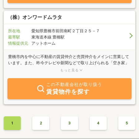
（株）オンワードムラタ
所在地
愛知県豊橋市前田南町２丁目２５－７
最寄駅
東海道本線 豊橋駅
情報提供元
アットホーム
豊橋市内を中心に不動産の賃貸仲介と売買仲介をメインに営業して
います。また、昨今テレビや新聞などで取り上げられる「空き家」
問題についても、「一般社団法人空き家の窓口」の一員として取り
もっと見る
組んでいます。親切・丁寧にお応えできる良きパートナーとして、
信頼される会社を目指してまいります。まずはお気軽にお尋ね下さ
この不動産会社が取り扱う
い！！
賃貸物件を探す
1
2
3
4
5