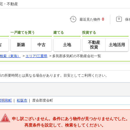
住宅・不動産
0
最近見た物件
保
一戸建てを買う
建てる
投資する
不動産
古
新築
中古
土地
土地活用
投資
検索（東海）
>
エリア/三重県
>
多気郡多気町の不動産会社一覧
際の所要時間とは異なる場合があります。目安としてご利用ください。
郡明和町
|
松阪市
|
度会郡度会町
申し訳ございません。条件にあう物件が見つかりませんでした。
再度条件を設定して、検索をしてください。