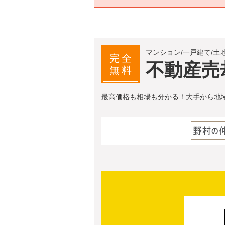
マンション/一戸建て/土
完全
不動産売
無料
最高価格も相場も分かる！大手から地