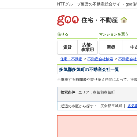
NTTグループ運営の不動産総合サイト goo
借りる
マンションを買う
店舗･
賃貸
新築
中
事業用
住宅・不動産
>
不動産会社検索
>
不動産会社
多気郡多気町の不動産会社一覧
※乗車する時間帯や乗り換え時間によって、実
検索条件
エリア：多気郡多気町
度会郡玉城町 |
多気
近辺の市区から探す：