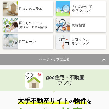
「住みたい街」
住まいのコラム
を見つけよう
暮らしのデータ
家賃相場
(補助金・助成金情報)
人気タウン
住宅ローン
ランキング
ページトップに戻る
goo住宅・不動産
アプリ
大手不動産サイト
物件
の
を