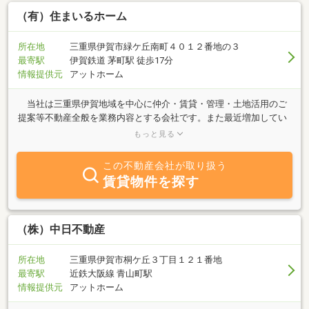
（有）住まいるホーム
所在地
三重県伊賀市緑ケ丘南町４０１２番地の３
最寄駅
伊賀鉄道 茅町駅 徒歩17分
情報提供元
アットホーム
当社は三重県伊賀地域を中心に仲介・賃貸・管理・土地活用のご
提案等不動産全般を業務内容とする会社です。また最近増加してい
る任意売却等のご相談にも対応しております。 お客様のご要望を
もっと見る
第一として、不動産に関する優良な情報をご提案して参りますの
で、お気軽にお問い合わせください。
この不動産会社が取り扱う
賃貸物件を探す
（株）中日不動産
所在地
三重県伊賀市桐ケ丘３丁目１２１番地
最寄駅
近鉄大阪線 青山町駅
情報提供元
アットホーム