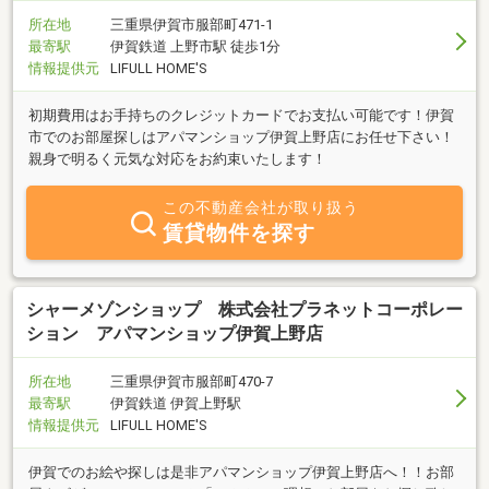
所在地
三重県伊賀市服部町471-1
最寄駅
伊賀鉄道 上野市駅 徒歩1分
情報提供元
LIFULL HOME'S
初期費用はお手持ちのクレジットカードでお支払い可能です！伊賀
市でのお部屋探しはアパマンショップ伊賀上野店にお任せ下さい！
親身で明るく元気な対応をお約束いたします！
この不動産会社が取り扱う
賃貸物件を探す
シャーメゾンショップ 株式会社プラネットコーポレー
ション アパマンショップ伊賀上野店
所在地
三重県伊賀市服部町470-7
最寄駅
伊賀鉄道 伊賀上野駅
情報提供元
LIFULL HOME'S
伊賀でのお絵や探しは是非アパマンショップ伊賀上野店へ！！お部