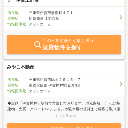
プ 伊賀上野店
所在地
三重県伊賀市服部町４７１－１
最寄駅
伊賀鉄道 上野市駅
情報提供元
アットホーム
この不動産会社が取り扱う
賃貸物件を探す
みやこ不動産
所在地
三重県伊賀市比土２６１６－７
最寄駅
近鉄大阪線 伊賀神戸駅 徒歩3分
情報提供元
アットホーム
◆近鉄「伊賀神戸」駅前で営業しております。地元密着！！・土地/
建物 売買・アパート/マンションや駐車場の賃貸まで幅広く取り扱
っています。・不動産売却のご相談や仲介査定も承ります。◆当社
もっと見る
はＪＴＩ（財団法人 移住・住みかえ支援機構）に協賛し「マイホ
ーム借上げ制度」を導入しています。これはシニア世代のお客さま