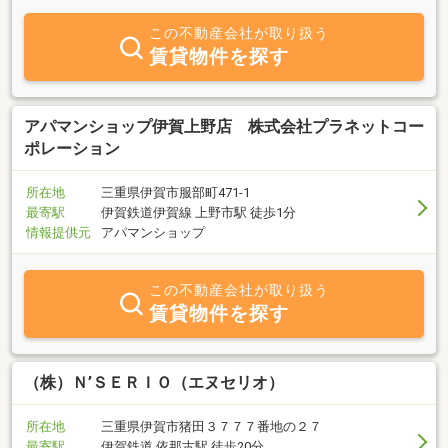
の不動産のことなら是非当社にご相談ください。また、不動産売買
に限らず、リフォームやローン（借換え、住み替え）相談もお受け
この不動産会社が取り扱う
しております。お近くにお越しの際はお気軽にご来店ください。お
賃貸物件を探す
待ちしております。
アパマンショップ伊賀上野店 株式会社プラネットコー
ポレーション
所在地
三重県伊賀市服部町471-1
最寄駅
伊賀鉄道伊賀線 上野市駅 徒歩1分
情報提供元
アパマンショップ
この不動産会社が取り扱う
賃貸物件を探す
（株）Ｎ’ＳＥＲＩＯ（エヌセリオ）
所在地
三重県伊賀市猪田３７７７番地の２７
最寄駅
伊賀鉄道 依那古駅 徒歩20分