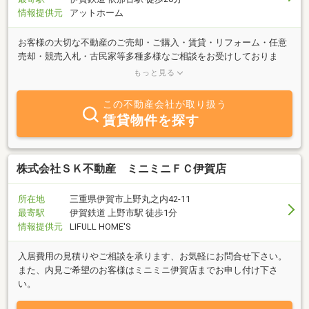
情報提供元
アットホーム
お客様の大切な不動産のご売却・ご購入・賃貸・リフォーム・任意
売却・競売入札・古民家等多種多様なご相談をお受けしておりま
す。名張・伊賀エリアはもとより他府県の物件につきましてもお問
もっと見る
い合わせ下さい。時間をかけても誠実、丁寧に対応する（ＳＥＲ
Ｏ ＳＥＤ ＳＥＲＩＯ）が弊社のモットーです。ぜひ、お気軽に
この不動産会社が取り扱う
ご相談下さい。
賃貸物件を探す
株式会社ＳＫ不動産 ミニミニＦＣ伊賀店
所在地
三重県伊賀市上野丸之内42-11
最寄駅
伊賀鉄道 上野市駅 徒歩1分
情報提供元
LIFULL HOME'S
入居費用の見積りやご相談を承ります、お気軽にお問合せ下さい。
また、内見ご希望のお客様はミニミニ伊賀店までお申し付け下さ
い。