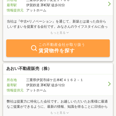
最寄駅
伊賀鉄道 茅町駅 徒歩32分
情報提供元
アットホーム
当社は『中古×リノベーション』を通じて、新築とは違った自分ら
しいすまいを提案する会社です。みなさんのライフスタイルに合っ
た中古住宅探しからリノベーションデザイン・設計・施工までを一
もっと見る
貫してご提案しています。古くなったものを新しいモノにかえるだ
けの『リフォーム』ではなく、古きよきものを活かし、新しいライ
この不動産会社が取り扱う
フスタイルに加えていく醍醐味が、『リフォーム』にはない『リノ
賃貸物件を探す
ベーション』の面白さです。私たちの提案が皆さんの想像を超える
ものとなり、楽しいライフデザインの礎（いしずえ）になれば幸い
です。『デザインでライフスタイルを変える』皆様にお目にかかれ
る日を楽しみにしています。
あおい不動産販売（株）
所在地
三重県伊賀市緑ケ丘本町４１６２－１
最寄駅
伊賀鉄道 茅町駅 徒歩12分
情報提供元
アットホーム
弊社は提案力に特化した会社です。お越しいただいたお客様に最適
なご提案ができるように、最新の情報、知識を得ることに日頃から
努めております。伊賀市の不動産は勿論のこと、名張市、その周辺
もっと見る