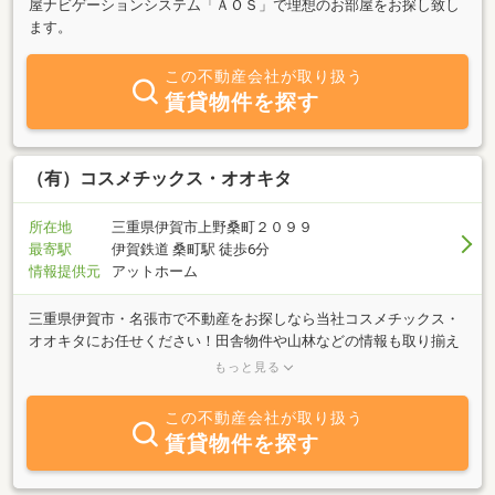
屋ナビゲーションシステム「ＡＯＳ」で理想のお部屋をお探し致し
ます。
この不動産会社が取り扱う
賃貸物件を探す
（有）コスメチックス・オオキタ
所在地
三重県伊賀市上野桑町２０９９
最寄駅
伊賀鉄道 桑町駅 徒歩6分
情報提供元
アットホーム
三重県伊賀市・名張市で不動産をお探しなら当社コスメチックス・
オオキタにお任せください！田舎物件や山林などの情報も取り揃え
ております。「売りたい」「買いたい」「借りたい」あなたのご相
もっと見る
談を親身にお伺いしご対応いたしますので、どうぞお気軽にお問合
せください。
この不動産会社が取り扱う
賃貸物件を探す