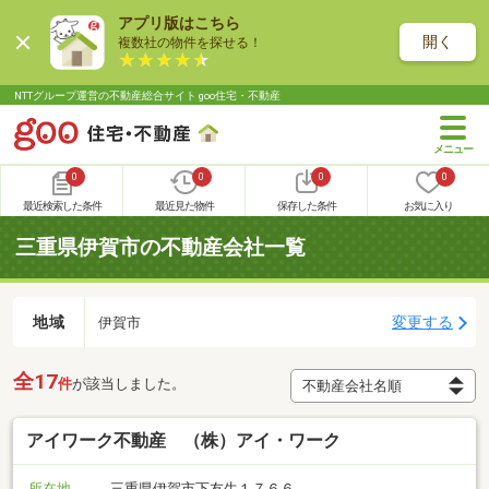
アプリ版はこちら
開く
複数社の物件を探せる！
NTTグループ運営の不動産総合サイト goo住宅・不動産
0
0
0
0
最近検索した条件
最近見た物件
保存した条件
お気に入り
三重県伊賀市の不動産会社一覧
地域
変更する
伊賀市
全17
件
が該当しました。
アイワーク不動産 （株）アイ・ワーク
所在地
三重県伊賀市下友生１７６６