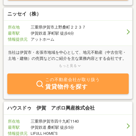
ニッセイ（株）
所在地
三重県伊賀市上野桑町２２３７
最寄駅
伊賀鉄道 茅町駅 徒歩6分
情報提供元
アットホーム
当社は伊賀市・名張市地域を中心として、地元不動産（中古住宅・
土地・建物）の売買などのご紹介を主な業務内容とする会社です。
「売りたい方」「買いたい方」お気軽にご来店のうえご相談下さ
もっと見る
い。また、無料査定・買取り査定も実施中です。戸建住宅・宅地・
倉庫など、なんなりとご相談下さい。
この不動産会社が取り扱う
賃貸物件を探す
ハウスドゥ 伊賀 アポロ興産株式会社
所在地
三重県伊賀市四十九町1140
最寄駅
伊賀鉄道 桑町駅 徒歩5分
情報提供元
LIFULL HOME'S