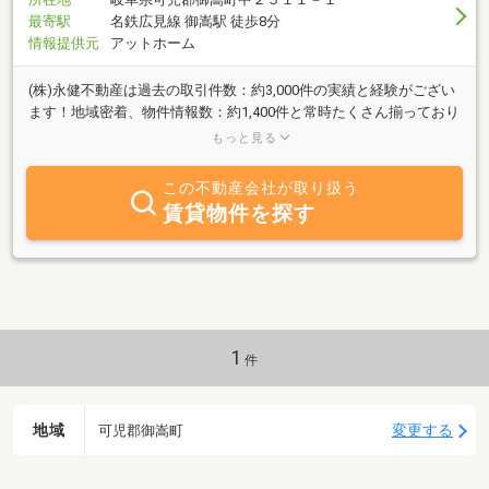
最寄駅
名鉄広見線 御嵩駅 徒歩8分
情報提供元
アットホーム
(株)永健不動産は過去の取引件数：約3,000件の実績と経験がござい
ます！地域密着、物件情報数：約1,400件と常時たくさん揃っており
ます。業界37年以上のベテランスタッフ達で、お客様をしっかりと
もっと見る
サポートさせて頂きます！■不動産にまつわる不安や疑問はもちろ
ん、新しい生活の夢や希望などもお聞かせください！親身になって
この不動産会社が取り扱う
アドバイスいたします。■また、弊社では土地・建物の買取も積極
賃貸物件を探す
的に行っております。古い家でも、荷物が残っていても大丈夫です
よ。早期に売却・換金が必要と言った事情にもお応え致します。高
価買取・現金買取・親切丁寧です。どうぞお気軽にご相談くださ
い！★当社のホームページでは『athomeサイト』では載せきれない
物件情報やイベント、売却の為の情報などを沢山ご紹介しておりま
す。・永健不動産ホームページ⇒http://www.eiken-real.jp★当社ブロ
グでは、物件の事はもちろん、美味しい地域情報などもユルく発信
1
件
していますよ。・ブログ『とち いえ くらし 永健不動産』
⇒http://eiken5115.exblog.jp
地域
変更する
可児郡御嵩町