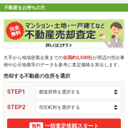
不動産をお持ちの方
大手から地域密着企業までの
全国約2,500社
が周辺の売出事
例や公示地価等のデータを参考に査定価格を算出します。
売却する不動産の住所を選択
STEP1
STEP2
一括査定依頼スタート
無料