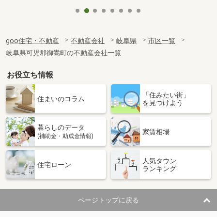
goo住宅・不動産
不動産会社
岐阜県
市区一覧
岐阜県可児郡御嵩町の不動産会社一覧
お役立ち情報
「住みたい街」
住まいのコラム
を見つけよう
暮らしのデータ
家賃相場
(補助金・助成金情報)
人気タウン
住宅ローン
ランキング
ページトップに戻る