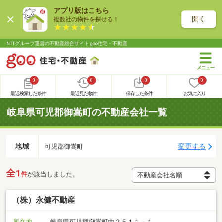
アプリ版はこちら
開く
複数社の物件を探せる！
NTTグループ運営の不動産総合サイト goo住宅・不動産
0
0
0
0
最近検索した条件
最近見た物件
保存した条件
お気に入り
岐阜県可児郡御嵩町の不動産会社一覧
地域
変更する
可児郡御嵩町
全1
件
が該当しました。
（株）永健不動産
所在地
岐阜県可児郡御嵩町中２５１１－１