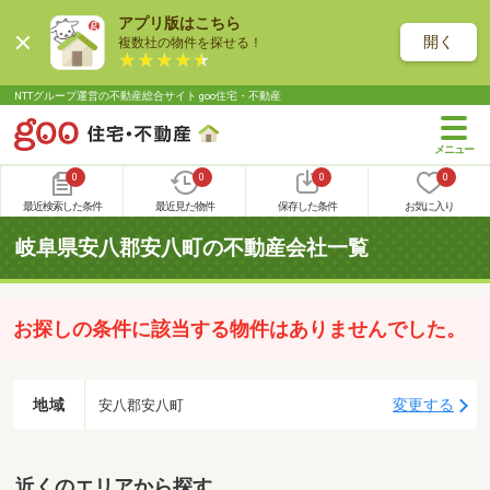
アプリ版はこちら
開く
複数社の物件を探せる！
NTTグループ運営の不動産総合サイト goo住宅・不動産
0
0
0
0
最近検索した条件
最近見た物件
保存した条件
お気に入り
岐阜県安八郡安八町の不動産会社一覧
お探しの条件に該当する物件はありませんでした。
地域
変更する
安八郡安八町
近くのエリアから探す