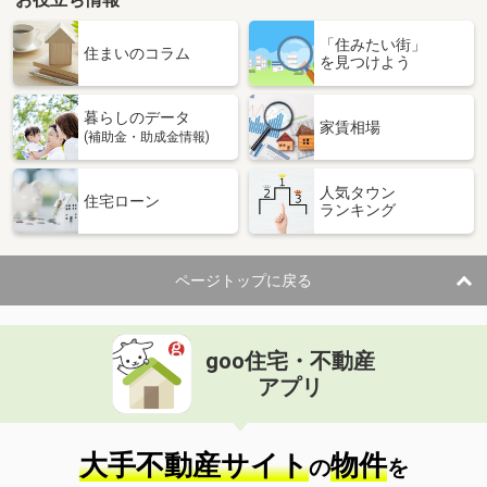
「住みたい街」
住まいのコラム
を見つけよう
暮らしのデータ
家賃相場
(補助金・助成金情報)
人気タウン
住宅ローン
ランキング
ページトップに戻る
goo住宅・不動産
アプリ
大手不動産サイト
物件
の
を