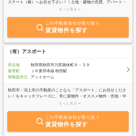
ステート（株）へお任せ下さい！！土地・建物の売買、アパート・
マンションの賃貸、店舗・事務所案件、ご要望の物件を探します☆
もっと見る
見つけます！インターネットやホームページに掲載しきれない物件
多数あります！ＡＫＩＴＡの事なら何でもご相談下さい！おすすめ
この不動産会社が取り扱う
案件を取り揃えております。皆さんからのお問い合わせをお待ちし
賃貸物件を探す
ております！！（＾ o＾）／☆
（有）アスポート
所在地
秋田県秋田市川尻御休町９－３９
最寄駅
ＪＲ奥羽本線 秋田駅
情報提供元
アットホーム
秋田市・潟上市の不動産のことなら「アスポート」にお任せくださ
い！をキャッチフレーズに、常に新物件・オススメ物件・売地・中
古住宅をお客様のニーズに合わせご提案しております。令和元年５
もっと見る
月１５日 秋田市保戸野すわ町から秋田市川尻御休町に事務所移転さ
せて頂きました。分譲可能地域は大規模用地の買取も行っておりま
この不動産会社が取り扱う
す。 土地、中古住宅の売却と購入のことならお気軽にご相談くだ
賃貸物件を探す
さい！※日曜日に物件のご契約、ご案内、不動産の売却のご相談等
をご希望のお客様には事前予約でご対応させて頂いております。