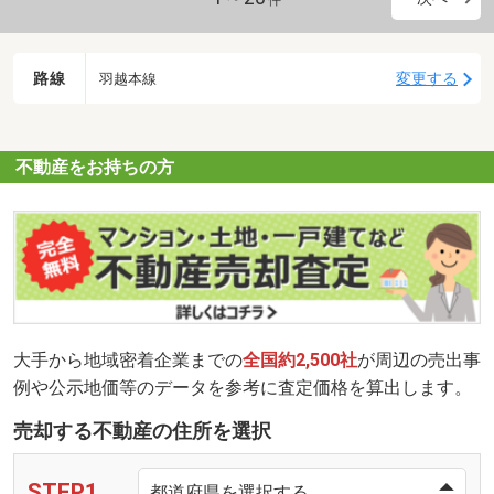
件
路線
変更する
羽越本線
不動産をお持ちの方
大手から地域密着企業までの
全国約2,500社
が周辺の売出事
例や公示地価等のデータを参考に査定価格を算出します。
売却する不動産の住所を選択
STEP1