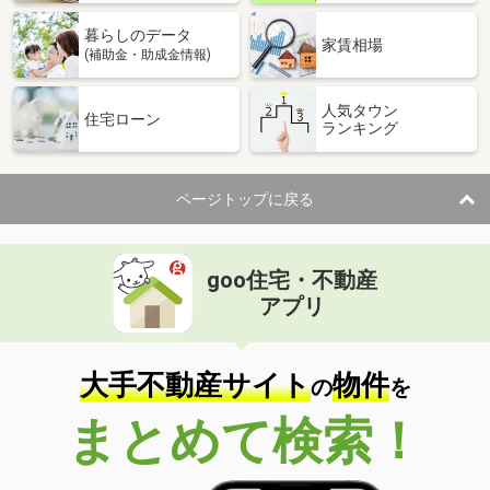
暮らしのデータ
家賃相場
(補助金・助成金情報)
人気タウン
住宅ローン
ランキング
ページトップに戻る
goo住宅・不動産
アプリ
大手不動産サイト
物件
の
を
まとめて検索！