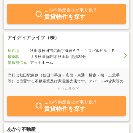
富な物件よりご紹介させていただきます。営業時間外でも前もって
ご連絡いただければご案内可能。繁忙期は休まず営業しておりま
この不動産会社が取り扱う
す。「売りたい」「買いたい」はもちろん、不動産についてのご相
賃貸物件を探す
談もお気軽に当社までお問い合わせ下さい。
アイディアライフ（株）
所在地
秋田県秋田市広面字昼寝６７－１スバルビル１Ｆ
最寄駅
ＪＲ秋田新幹線 秋田駅 徒歩25分
情報提供元
アットホーム
当社は秋田駅東側（秋田市手形・広面・東通・横森・桜・上北手
等）に位置する不動産業及び家電販売店です。アパートや貸家等の
賃貸、土地・建物の売買・仲介はもちろん、住宅や住宅まわりのご
もっと見る
相談などお申しつけください。 秋田大学・ノースアジア大学学生向
けのアパート物件も多数紹介させていただいております。是非お気
この不動産会社が取り扱う
軽にお問い合わせくださいませ。
賃貸物件を探す
あかり不動産