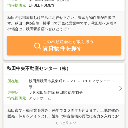
情報提供元
LIFULL HOME'S
秋田のお部屋探しは当店にお任せ下さい。豊富な物件量が自慢で
す。秋田市内6店舗・横手市で元気に営業中です。秋田駅へお着き
の場合は、秋田駅前店へぜひどうぞ！
この不動産会社が取り扱う
賃貸物件を探す
秋田中央不動産センター（株）
所在地
秋田県秋田市泉東町６－２０－Ｂ１０２サンコート
泉
最寄駅
ＪＲ秋田新幹線 秋田駅 徒歩13分
情報提供元
アットホーム
秋田市で不動産業を営み、来年で３０周年を迎えます。土地建物の
販売・仲介をメインとし、近年は中古住宅の買取にも力を入れてお
ります。「皆様の慣れ親しんだ住宅を新たなお客様へ！」そのよう
もっと見る
な気持ちで毎日取り組んでおります。ぜひ当社へご相談ください。