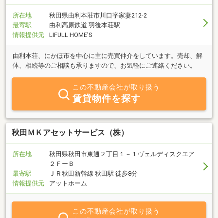
所在地
秋田県由利本荘市川口字家妻212-2
最寄駅
由利高原鉄道 羽後本荘駅
情報提供元
LIFULL HOME'S
由利本荘、にかほ市を中心に主に売買仲介をしています。売却、解
体、相続等のご相談も承りますので、お気軽にご連絡ください。
この不動産会社が取り扱う
賃貸物件を探す
秋田ＭＫアセットサービス（株）
所在地
秋田県秋田市東通２丁目１－１ヴェルディスクエア
２ＦーＢ
最寄駅
ＪＲ秋田新幹線 秋田駅 徒歩8分
情報提供元
アットホーム
この不動産会社が取り扱う