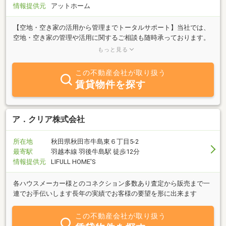
情報提供元
アットホーム
【空地・空き家の活用から管理までトータルサポート】当社では、
空地・空き家の管理や活用に関するご相談も随時承っております。
駐車場としての運用提案、空き家の定期的な見回り、外清掃など、
もっと見る
オーナー様のご負担を軽減するサービスを提供しています。「使っ
ていない土地をどうにかしたい」「遠方で管理ができない」「活用
この不動産会社が取り扱う
方法がわからない」などお気軽にご相談ください。
賃貸物件を探す
ア．クリア株式会社
所在地
秋田県秋田市牛島東６丁目5-2
最寄駅
羽越本線 羽後牛島駅 徒歩12分
情報提供元
LIFULL HOME'S
各ハウスメーカー様とのコネクション多数あり査定から販売まで一
連でお手伝いします長年の実績でお客様の要望を形に出来ます
この不動産会社が取り扱う