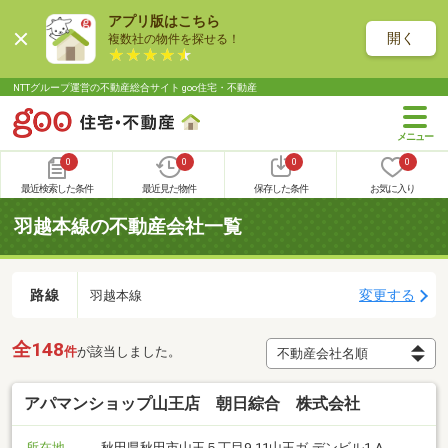
アプリ版はこちら
開く
複数社の物件を探せる！
NTTグループ運営の不動産総合サイト goo住宅・不動産
0
0
0
0
最近検索した条件
最近見た物件
保存した条件
お気に入り
羽越本線の不動産会社一覧
路線
変更する
羽越本線
全148
件
が該当しました。
アパマンショップ山王店 朝日綜合 株式会社
所在地
秋田県秋田市山王５丁目9-11山王ガ-デンビル1-A