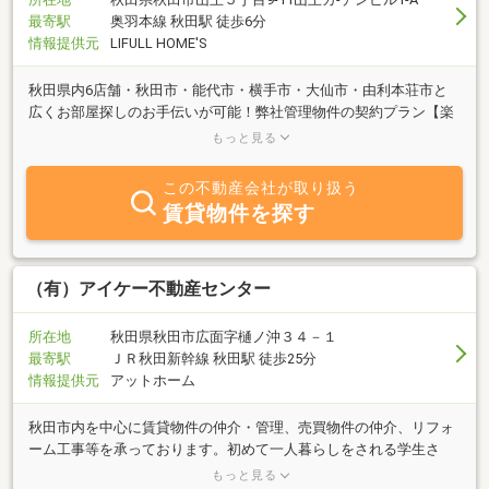
最寄駅
奥羽本線 秋田駅 徒歩6分
情報提供元
LIFULL HOME'S
秋田県内6店舗・秋田市・能代市・横手市・大仙市・由利本荘市と
広くお部屋探しのお手伝いが可能！弊社管理物件の契約プラン【楽
賃サポート】で初期費用も抑えられます。豊富な物件量でお客様を
もっと見る
お迎えいたします！
この不動産会社が取り扱う
賃貸物件を探す
（有）アイケー不動産センター
所在地
秋田県秋田市広面字樋ノ沖３４－１
最寄駅
ＪＲ秋田新幹線 秋田駅 徒歩25分
情報提供元
アットホーム
秋田市内を中心に賃貸物件の仲介・管理、売買物件の仲介、リフォ
ーム工事等を承っております。初めて一人暮らしをされる学生さ
ん、県外から転居される予定の方々にも下宿・１Ｋから貸家まで豊
もっと見る