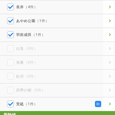
長井
（4件）
あやめ公園
（1件）
羽前成田
（1件）
白兎
（0件）
蚕桑
（0件）
鮎貝
（0件）
四季の郷
（0件）
荒砥
（1件）
始
新幹線