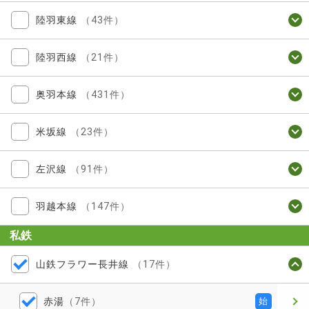
陸羽東線
（43件）
陸羽西線
（21件）
奥羽本線
（431件）
米坂線
（23件）
左沢線
（91件）
羽越本線
（147件）
私鉄
山鉄フラワー長井線
（17件）
赤湯
（7件）
始