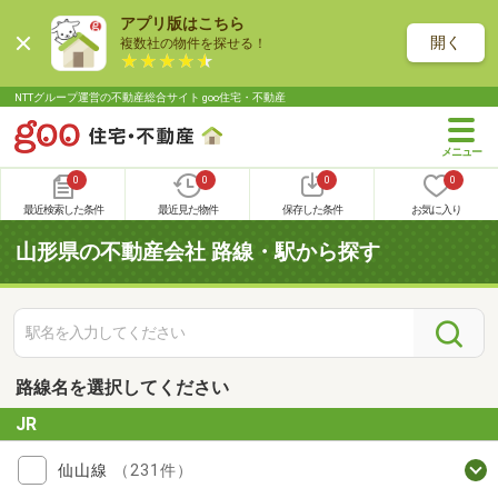
アプリ版はこちら
開く
複数社の物件を探せる！
NTTグループ運営の不動産総合サイト goo住宅・不動産
0
0
0
0
最近検索した条件
最近見た物件
保存した条件
お気に入り
山形県の不動産会社 路線・駅から探す
路線名を選択してください
JR
仙山線
（231件）