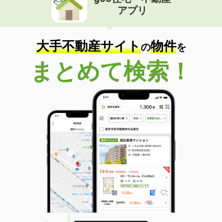
アプリ
大手不動産サイト
物件
の
を
まとめて検索！