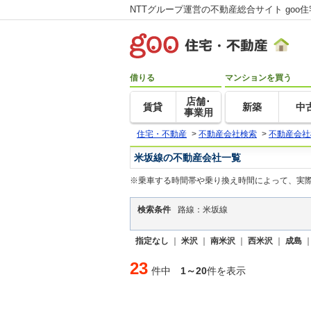
NTTグループ運営の不動産総合サイト goo
借りる
マンションを買う
店舗･
賃貸
新築
中
事業用
住宅・不動産
>
不動産会社検索
>
不動産会社
米坂線の不動産会社一覧
※乗車する時間帯や乗り換え時間によって、実
検索条件
路線：米坂線
指定なし
｜
米沢
｜
南米沢
｜
西米沢
｜
成島
23
件中
1～20
件を表示