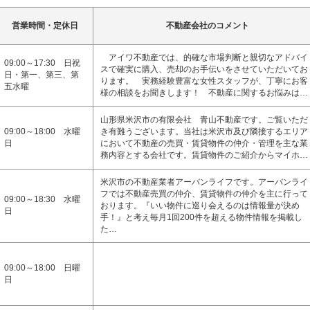
営業時間・定休日
不動産会社のコメント
アイワ不動産では、的確な市場判断と親切なアドバイ
09:00～17:30 日祝
スで確実に購入、売却のお手伝いをさせていただいてお
日・第一、第三、第
ります。 実務経験豊富な女性スタッフが、丁寧にお客
五水曜
様の相談をお聞きします！ 不動産に関するお悩みは…
山形県米沢市の有限会社 青山不動産です。ご覧いただ
09:00～18:00 水曜
き有難うございます。当社は米沢市及び隣接するエリア
日
において不動産の売買・賃貸物件の仲介・管理を主な業
務内容とする会社です。賃貸物件のご紹介からマイホ…
米沢市の不動産業者アーバンライフです。アーバンライ
フでは不動産売買の仲介、賃貸物件の仲介を主に行って
09:00～18:30 水曜
おります。『いい物件に巡り会えるのは情報量が決め
日
手！』と考え毎月1回200件を超える物件情報を掲載し
た…
09:00～18:00 日曜
日