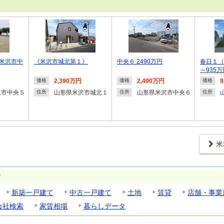
米沢市中
《米沢市城北第１》
中央６ 2490万円
春日１（
～935万
2,390万円
2,490万円
価格
価格
価格
沢市中央５
山形県米沢市城北１
山形県米沢市中央６
住所
住所
住所
米
す
新築一戸建て
中古一戸建て
土地
賃貸
店舗・事業
会社検索
家賃相場
暮らしデータ