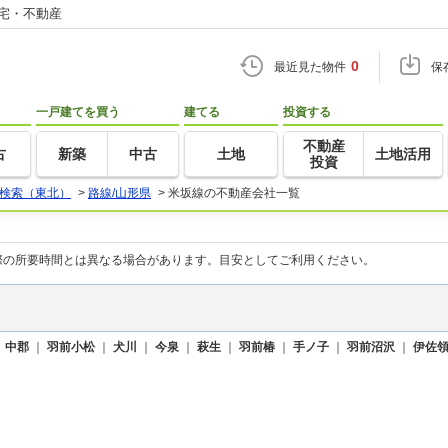
住宅・不動産
0
最近見た物件
保
一戸建てを買う
建てる
投資する
不動産
古
新築
中古
土地
土地活用
投資
検索（東北）
>
路線/山形県
>
米坂線の不動産会社一覧
際の所要時間とは異なる場合があります。目安としてご利用ください。
｜
中郡
｜
羽前小松
｜
犬川
｜
今泉
｜
萩生
｜
羽前椿
｜
手ノ子
｜
羽前沼沢
｜
伊佐