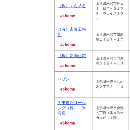
山形県米沢市春日
（株）くらそる
１丁目７－５２ブ
ルーヴェイス１０
６
（有）斎藤工務
店
山形県米沢市成島
町１丁目７－１７
（株）新陽住宅
山形県米沢市門東
町２丁目４－３３
セゾン
山形県米沢市丸の
内２丁目３－２０
大東建託リーシ
ング（株） 米
山形県米沢市金池
沢店
５丁目３番４号オ
ガタビル１階