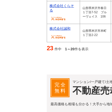
株式会社くらそ
山形県米沢市春日
る
１丁目7-52 ブル
ーヴェイス 106
株式会社誠和
山形県米沢市本町
１丁目2-22
23
件中
1～20
件を表示
マンション/一戸建て/土
完全
不動産売
無料
最高価格も相場も分かる！大手から地