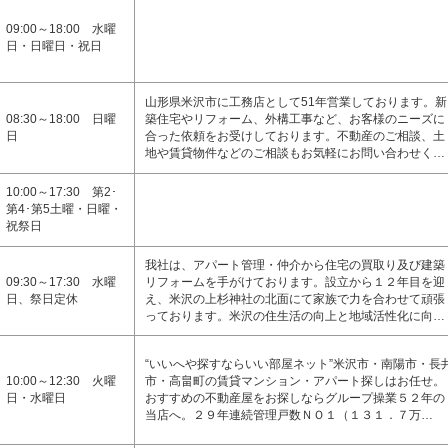
09:00～18:00 水曜
日・日曜日・祝日
山形県米沢市に工務店として51年営業しております。新
08:30～18:00 日曜
築住宅やリフォーム、外構工事など、お客様のニーズに
日
合った依頼をお受けしております。不動産のご相談、土
地や賃貸物件などのご相談もお気軽にお問い合わせく…
10:00～17:30 第2･
第4･第5土曜・日曜・
祝祭日
我社は、アパート管理・仲介から住宅の買取り及び建築
09:30～17:30 水曜
リフォームを手がけております。設立から１２年目を迎
日、祭日定休
え、米沢の上杉神社の北面にて家族で力を合わせて頑張
っております。米沢の住生活の向上と地域活性化に向…
“いいへや探すならいい部屋ネット”米沢市・南陽市・長
10:00～12:30 火曜
市・高畠町の賃貸マンション・アパート探しはお任せ。
日・水曜日
おすすめの不動産屋をお探しならグループ操業５２年の
当店へ。２９年連続管理戸数ＮＯ１（１３１．７万…