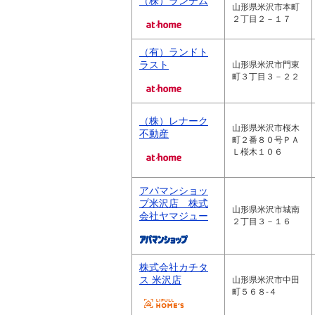
（株）ランテム
山形県米沢市本町
２丁目２－１７
（有）ランドト
ラスト
山形県米沢市門東
町３丁目３－２２
（株）レナーク
山形県米沢市桜木
不動産
町２番８０号ＰＡ
Ｌ桜木１０６
アパマンショッ
プ米沢店 株式
山形県米沢市城南
会社ヤマジュー
２丁目３－１６
株式会社カチタ
ス 米沢店
山形県米沢市中田
町５６８‐４