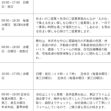
10:00～17:00 日曜
日・祝日
住まいのご提案＝生活のご提案家族みんなが「えがお」
09:30～18:30 毎週
で集える住まい探しを心掛けてご提案致します。一日で
火曜日 第2第4水曜
一番長い時間を過ごす場所だから、「しあわせ」を育め
日
る住まい探しを心掛けてご提案致します。
弊社は、米沢市を中心に置賜地方の不動産の売買・仲
介・賃貸の仲介、不動産の管理、不動産有効活用のアド
09:00～18:00 水曜
バイス、建築・リフォームの斡旋、住宅設備機器の販
日・日曜日・祝祭日
売、宅地造成や損害保険などお住まいに関わることに携
わ…
10:00～17:00／水曜
日曜・祝日（１０時～１７時） 定休日（毎週水曜日・
日
第三日曜日） 定休日（毎週水曜日・第三日曜日）
09:00～18:00 定休日:
当社はニトリと業務・資本提携を結ぶ、東証プライム上
毎週水曜日、第一、
場企業です。物件を知り尽くしたプロが中古物件を買い
第三、第五火曜日、
取り、細部までチェックし、自社規格に沿って丁寧にリ
年末年始、夏季休暇
フォームしているので、ご購入後も安心が続きます。