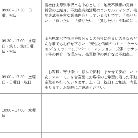
当社は山形県米沢市を中心として、地元不動産の売買・
09:00～17:30 日
賃貸のご紹介、不動産有効活用のコンサルティング、宅
曜、祝日
地造成等を主な業務内容としている会社です。「売りた
い」「買いたい」「借りたい」「貸したい」不動産に…
山形県米沢で管理戸数Ｎｏ１の当社に住まいの事ならど
09:30～17:00 水曜
んな事でもお任せ下さい。“安心と信頼のコミュニケー
日・第１、第3日曜
ョン”をモットーにアパート・マンション・貸家・テナ
日・祝日
ト等の仲介・管理から、売買物件の仲介など不動産…
「お客様に寄り添い、頼んで便利、まかせて安心、いい
09:00～17:30 土曜
友、マルトモ」を合言葉にお客様のご希望に沿った不動
日・日曜日・祝日
産取引を行っていきます。土・日・祝日もご相談、内見
承ります。お気軽にご連絡ください。
10:00～17:00 水曜
日