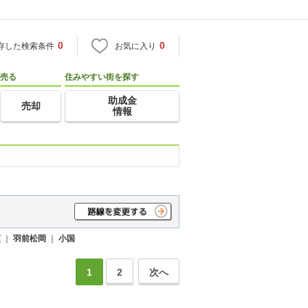
0
0
存した検索条件
お気に入り
売る
住みやすい街を探す
助成金
売却
情報
領
｜
羽前松岡
｜
小国
1
2
次へ