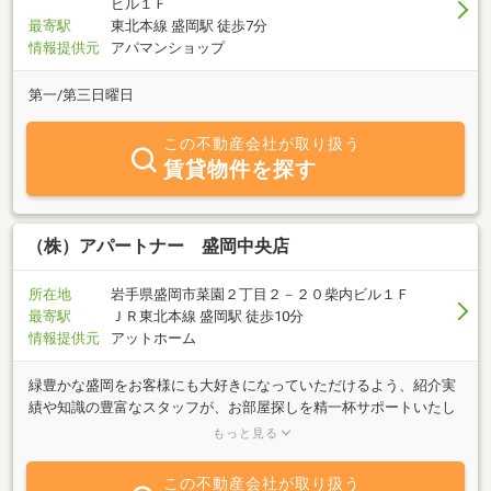
ビル１Ｆ
最寄駅
東北本線 盛岡駅 徒歩7分
情報提供元
アパマンショップ
第一/第三日曜日
この不動産会社が取り扱う
賃貸物件を探す
（株）アパートナー 盛岡中央店
所在地
岩手県盛岡市菜園２丁目２－２０柴内ビル１Ｆ
最寄駅
ＪＲ東北本線 盛岡駅 徒歩10分
情報提供元
アットホーム
緑豊かな盛岡をお客様にも大好きになっていただけるよう、紹介実
績や知識の豊富なスタッフが、お部屋探しを精一杯サポートいたし
ます！ お客様のご希望に合わせたスピーディな対応を心掛けて
もっと見る
おり、安心・安全な物件探しを通じ、地域社会への貢献を考えてお
ります。 盛岡市内はもとより岩手県内まで、物件探しは、ぜひ
この不動産会社が取り扱う