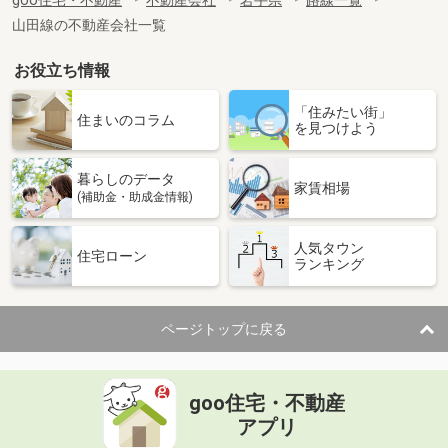
goo住宅・不動産
不動産会社
岩手県
路線一覧
山田線の不動産会社一覧
お役立ち情報
「住みたい街」
住まいのコラム
を見つけよう
暮らしのデータ
家賃相場
(補助金・助成金情報)
人気タウン
住宅ローン
ランキング
ページトップに戻る
goo住宅・不動産
アプリ