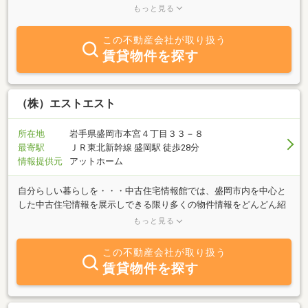
日々業務に取り組んでおります。 当社事務所より、岩手山が望め
もっと見る
ます。住まい探しや、不動産の購入や売却等お気軽にご相談下さ
い。美しい南部富士を見ながらお客様のご希望に応じた物件のご紹
この不動産会社が取り扱う
介に全力を尽くします。お問合せ、ご来店をお待ちしております。
賃貸物件を探す
（株）エストエスト
所在地
岩手県盛岡市本宮４丁目３３－８
最寄駅
ＪＲ東北新幹線 盛岡駅 徒歩28分
情報提供元
アットホーム
自分らしい暮らしを・・・中古住宅情報館では、盛岡市内を中心と
した中古住宅情報を展示しできる限り多くの物件情報をどんどん紹
介！！新築住宅では予算が合わない立地でも中古住宅なら“家賃並
もっと見る
み”で住むことが可能になります！お客様に合った住宅情報をいち早
くお届けし、住みたい場所に思い通りの空間を予算内でご提案しま
この不動産会社が取り扱う
す。買いたい人はもちろん、売りたい人もぜひご来場下さい。お待
賃貸物件を探す
ちしております。