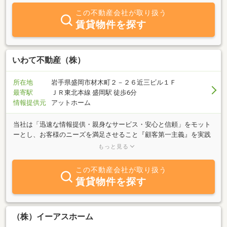
丁寧にサポートします。なお、当社では不動産（土地・建物・ビ
この不動産会社が取り扱う
ル・マンション・アパート）の買い取りを強化しております。お客
賃貸物件を探す
様の秘密を厳守し、無料にて「不動産査定」をしますので、どのよ
うな事でもお気軽にご相談下さい。
いわて不動産（株）
所在地
岩手県盛岡市材木町２－２６近三ビル１Ｆ
最寄駅
ＪＲ東北本線 盛岡駅 徒歩6分
情報提供元
アットホーム
当社は「迅速な情報提供・親身なサービス・安心と信頼」をモット
ーとし、お客様のニーズを満足させること『顧客第一主義』を実践
し、「住まい」を通じて地域社会に貢献いたしたく、業務を営んで
もっと見る
おります。盛岡市を中心に、滝沢・雫石・矢巾・紫波など周辺エリ
アも広く網羅し、「売りたい」「買いたい」「貸したい」「借りた
この不動産会社が取り扱う
い」「相談したい」等々、多種多様なニーズに対応可能です。盛岡
賃貸物件を探す
周辺での物件をお探しの際には、ぜひ当社までご相談下さいますよ
う、皆様からのお問い合わせ・ご来店をお待ちしております。
（株）イーアスホーム