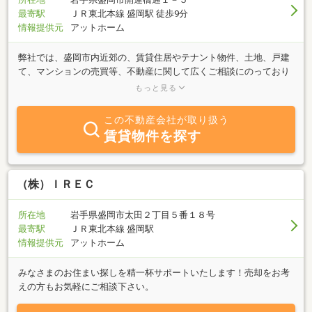
最寄駅
ＪＲ東北本線 盛岡駅 徒歩9分
情報提供元
アットホーム
弊社では、盛岡市内近郊の、賃貸住居やテナント物件、土地、戸建
て、マンションの売買等、不動産に関して広くご相談にのっており
ます。不動産に絡みお困りのことがございましたら、お気軽にお問
もっと見る
合わせください。
この不動産会社が取り扱う
賃貸物件を探す
（株）ＩＲＥＣ
所在地
岩手県盛岡市太田２丁目５番１８号
最寄駅
ＪＲ東北本線 盛岡駅
情報提供元
アットホーム
みなさまのお住まい探しを精一杯サポートいたします！売却をお考
えの方もお気軽にご相談下さい。