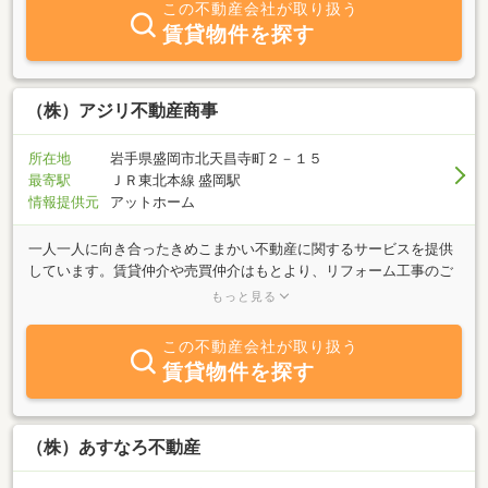
この不動産会社が取り扱う
賃貸物件を探す
（株）アジリ不動産商事
所在地
岩手県盛岡市北天昌寺町２－１５
最寄駅
ＪＲ東北本線 盛岡駅
情報提供元
アットホーム
一人一人に向き合ったきめこまかい不動産に関するサービスを提供
しています。賃貸仲介や売買仲介はもとより、リフォーム工事のご
相談、相続不動産に関わるご相談、遺品整理に関するご相談も承っ
もっと見る
ております。特に相続不動産の売却相談においては相続から遺品整
理、解体、売却と全てワンストップサービスで行うことができ、大
この不動産会社が取り扱う
変ご好評をいただいております。また、物件周辺の案内やショッピ
賃貸物件を探す
ング情報など、これから住み替えをご検討なさっているお客様にお
きましても、各担当者ができる限りお調べして情報を提供していま
す。当社だけでできることは限られておりますが、各部門において
お客様のニーズに対応できるよう専門の業者と提携して、小回りの
（株）あすなろ不動産
利く小規模の会社だからこそできるサービスを追求しています。