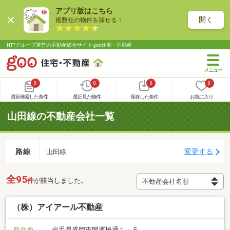
アプリ版はこちら
開く
複数社の物件を探せる！
NTTグループ運営の不動産総合サイト goo住宅・不動産
0
0
0
0
最近検索した条件
最近見た物件
保存した条件
お気に入り
山田線の不動産会社一覧
路線
変更する
山田線
全95
件
が該当しました。
（株）アイアール不動産
所在地
岩手県盛岡市開運橋通１－５