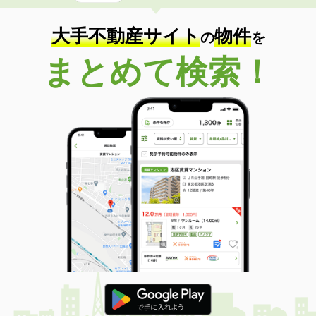
大手不動産サイト
物件
の
を
まとめて検索！