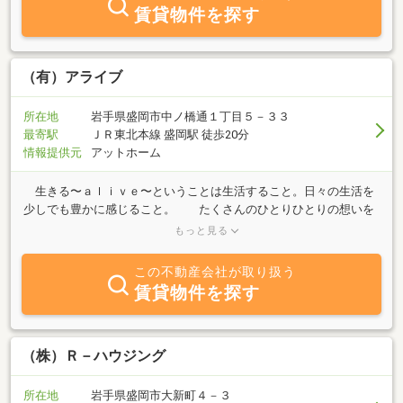
当社へご相談ください。 スタッフ一同お客様からのお問合せを
賃貸物件を探す
心よりお待ちしております。
（有）アライブ
所在地
岩手県盛岡市中ノ橋通１丁目５－３３
最寄駅
ＪＲ東北本線 盛岡駅 徒歩20分
情報提供元
アットホーム
生きる〜ａｌｉｖｅ〜ということは生活すること。日々の生活を
少しでも豊かに感じること。 たくさんのひとりひとりの想いを
込めてそこに住む場所があること。 一生懸命に生きていく私たち
もっと見る
を見守る家。そんなおうちを、一緒に探しにいきましょう。 盛
岡、そして岩手が大好きな女性スタッフが、売買・賃貸のご相談に
この不動産会社が取り扱う
応じます。また、地域のすてきなＳＨＯＰのご紹介もできますの
賃貸物件を探す
で、お気軽にご来店下さい。 お待ちしております♪指定駐車場も
ありますので、お問い合わせください。物件のお問い合わせは、公
式LINEでも受け付けております。お気軽にお問い合わせください。
（株）Ｒ－ハウジング
所在地
岩手県盛岡市大新町４－３