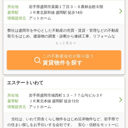
所在地
岩手県盛岡市菜園１丁目３－６農林会館８階
最寄駅
ＪＲ東北新幹線 盛岡駅 徒歩14分
情報提供元
アットホーム
弊社は盛岡市を中心とした不動産の売買・賃貸・管理などの不動産
取引をはじめ、建築物の調査・診断から修繕工事、リフォームな
ど、お客様の"お住まい"に関わる地域に密着した業務を行っており
もっと見る
ます。社名の「イーアスホーム」には、～良い明日が迎えられるお
住まいを～企業理念とした思いが込められており、お住まいについ
この不動産会社が取り扱う
てご相談事など御座いましたら、何なりとお申し付けください。良
賃貸物件を探す
い明日が迎えられるお住まいを、私たちと一緒につくりましょう。
エステートいわて
所在地
岩手県盛岡市城西町１３－７７山与ビル３Ｆ
最寄駅
ＪＲ東北本線 盛岡駅 徒歩12分
情報提供元
アットホーム
当社は、いわて田舎くらし物件をはじめ沿岸物件など、岩手県で
の住まい探しをお手伝いする会社です。 安心・信頼をモットーに