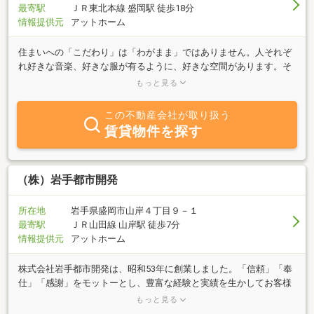
最寄駅
ＪＲ東北本線 盛岡駅 徒歩18分
情報提供元
アットホーム
住まいへの「こだわり」は「わがまま」ではありません。人それぞ
れ好きな音楽、好きな服が有るように、好きな空間があります。そ
の人にとってかけがえのない『ワクワクできる場所をマッチングす
もっと見る
る』そんな夢のある仕事に誇りを持って取り組んでいます。右上ア
イコンから弊社ホームページへお入りください(^^)/
この不動産会社が取り扱う
賃貸物件を探す
（株）岩手都市開発
所在地
岩手県盛岡市山岸４丁目９－１
最寄駅
ＪＲ山田線 山岸駅 徒歩7分
情報提供元
アットホーム
株式会社岩手都市開発は、昭和53年に創業しました。「信頼」「奉
仕」「感謝」をモットーとし、豊富な経験と実績を生かしてお客様
に対応するよう努めております。不動産を「売却したい」「購入し
もっと見る
たい」「賃借したい」と考えているお客様に専門スタッフが親切・