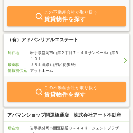
でもご相談下さい。どんな会社なのか？岩手放送運営 「マイベス
トプロ岩手」 閲覧くだされば幸いです。親切丁寧な対応でスタッ
この不動産会社が取り扱う
フ一同皆様のお問い合わせ、ご来店をお待ちしております。
賃貸物件を探す
（有）アドバンリアルエステート
所在地
岩手県盛岡市山岸２丁目７－４６サンベール山岸Ｂ
１０１
最寄駅
ＪＲ山田線 山岸駅 徒歩8分
情報提供元
アットホーム
この不動産会社が取り扱う
賃貸物件を探す
アパマンショップ開運橋通店 株式会社アート不動産
所在地
岩手県盛岡市開運橋通３－４４リージェントプラザ