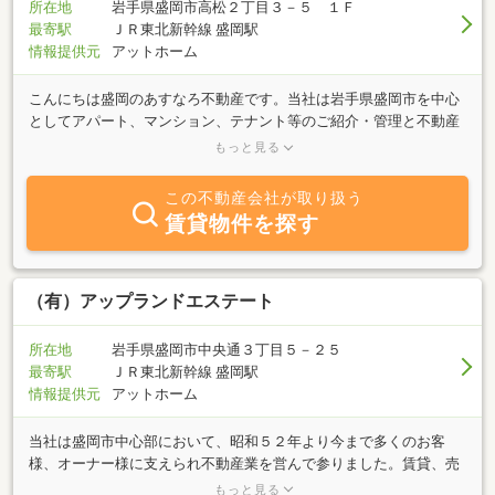
所在地
岩手県盛岡市高松２丁目３－５ １Ｆ
最寄駅
ＪＲ東北新幹線 盛岡駅
情報提供元
アットホーム
こんにちは盛岡のあすなろ不動産です。当社は岩手県盛岡市を中心
としてアパート、マンション、テナント等のご紹介・管理と不動産
売買の仲介を業務とする会社です。夫婦２人でやっている会社で
もっと見る
す。誠実でアットホームなご対応をモットーにしています。賃貸物
件では盛岡周辺のオススメ物件をはじめ、ペットと暮らせる物件な
この不動産会社が取り扱う
どお客様のご要望に迅速に対応させていただきます。是非ご希望条
賃貸物件を探す
件をご連絡くださ。盛岡に関する事は不動産の事は勿論ですが、不
動産以外の事でもお気軽にお問合せ下さい。
（有）アップランドエステート
所在地
岩手県盛岡市中央通３丁目５－２５
最寄駅
ＪＲ東北新幹線 盛岡駅
情報提供元
アットホーム
当社は盛岡市中心部において、昭和５２年より今まで多くのお客
様、オーナー様に支えられ不動産業を営んで参りました。賃貸、売
買はもちろんご自宅のリフォーム、建替え、住宅会社の選定まで何
もっと見る