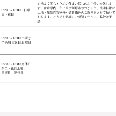
心地よく暮らすための住まい探しのお手伝いを致しま
す。青森県内、主に五所川原市やつがる市、北津軽郡の
09:00～18:00 日曜
土地・建物売買物件や賃貸物件のご案内をさせて頂いて
日・祝日
おります。どうぞお気軽にご相談ください。弊社は英
語…
09:00～18:00 土曜は
予約制 定休日:日曜日
09:00～18:00 定休日:
第二・第四土曜日
日曜日 祝祭日