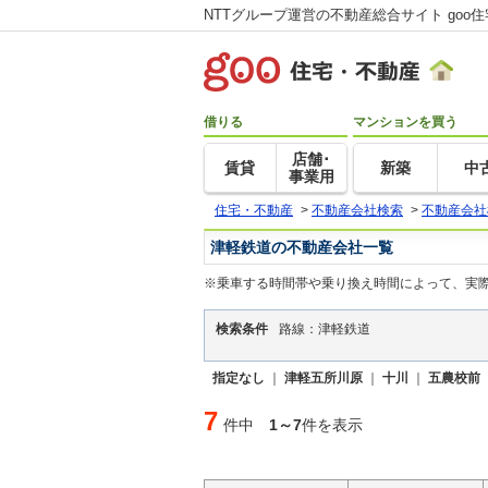
NTTグループ運営の不動産総合サイト goo
借りる
マンションを買う
店舗･
賃貸
新築
中
事業用
住宅・不動産
>
不動産会社検索
>
不動産会社
津軽鉄道の不動産会社一覧
※乗車する時間帯や乗り換え時間によって、実
検索条件
路線：津軽鉄道
指定なし
｜
津軽五所川原
｜
十川
｜
五農校前
7
件中
1～7
件を表示