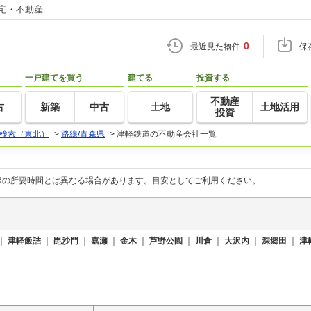
住宅・不動産
0
最近見た物件
保
一戸建てを買う
建てる
投資する
不動産
古
新築
中古
土地
土地活用
投資
検索（東北）
>
路線/青森県
>
津軽鉄道の不動産会社一覧
際の所要時間とは異なる場合があります。目安としてご利用ください。
｜
津軽飯詰
｜
毘沙門
｜
嘉瀬
｜
金木
｜
芦野公園
｜
川倉
｜
大沢内
｜
深郷田
｜
津