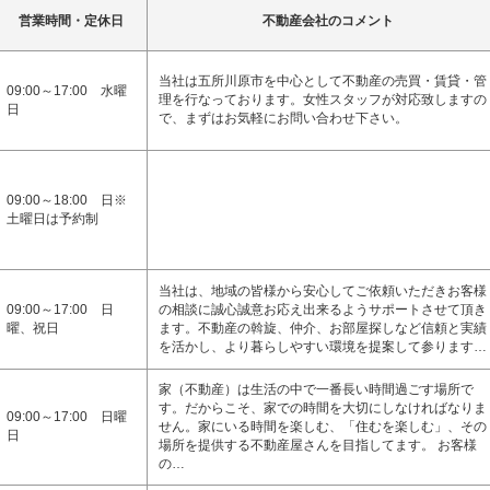
営業時間・定休日
不動産会社のコメント
当社は五所川原市を中心として不動産の売買・賃貸・管
09:00～17:00 水曜
理を行なっております。女性スタッフが対応致しますの
日
で、まずはお気軽にお問い合わせ下さい。
09:00～18:00 日※
土曜日は予約制
当社は、地域の皆様から安心してご依頼いただきお客様
09:00～17:00 日
の相談に誠心誠意お応え出来るようサポートさせて頂き
曜、祝日
ます。不動産の斡旋、仲介、お部屋探しなど信頼と実績
を活かし、より暮らしやすい環境を提案して参ります…
家（不動産）は生活の中で一番長い時間過ごす場所で
す。だからこそ、家での時間を大切にしなければなりま
09:00～17:00 日曜
せん。家にいる時間を楽しむ、「住むを楽しむ」、その
日
場所を提供する不動産屋さんを目指してます。 お客様
の…