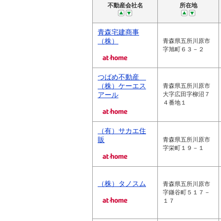
不動産会社名
所在地
青森宅建商事
（株）
青森県五所川原市
字旭町６３－２
つばめ不動産
（株）ケーエス
青森県五所川原市
アール
大字広田字柳沼７
４番地１
（有）サカエ住
販
青森県五所川原市
字栄町１９－１
（株）タノスム
青森県五所川原市
字鎌谷町５１７－
１７