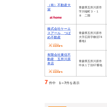
（有）不動産大
青森県五所川原市
栄
字川端町３－１
８ 二階
株式会社ケーエ
スアール つば
青森県五所川原市
め不動産
大字広田字柳沼74
番地1
有限会社東信不
動産 五所川原
青森県五所川原市
本店
中央１丁目67番地
7
件中
1～7
件を表示