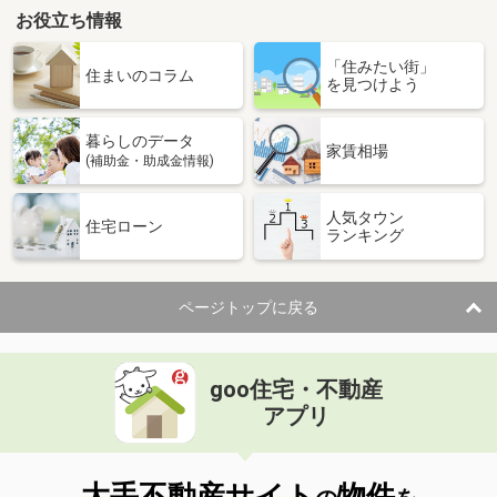
お役立ち情報
「住みたい街」
住まいのコラム
を見つけよう
暮らしのデータ
家賃相場
(補助金・助成金情報)
人気タウン
住宅ローン
ランキング
ページトップに戻る
goo住宅・不動産
アプリ
大手不動産サイト
物件