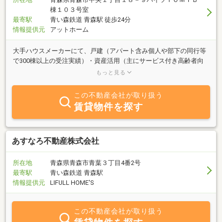
棟１０３号室
最寄駅
青い森鉄道 青森駅 徒歩24分
情報提供元
アットホーム
大手ハウスメーカーにて、戸建（アパート含み個人や部下の同行等
で300棟以上の受注実績）・資産活用（主にサービス付き高齢者向
け住宅の受注や新築マンションの販売）・不動産（土地、中古住宅
もっと見る
等の売買の仲介・中古住宅の買取、販売・自社地の仕入や販売や大
規模分譲地の計画の取りまとめや不動産営業に関する企画立案等）
この不動産会社が取り扱う
【合計約35年勤務】のマネージャーをしていました。不動産全般の
賃貸物件を探す
ノウハウやスキルを活かすことができること、税理士や司法書士、
土地家屋調査士等の各士業の方とも連携ができることで、お客様の
どのようなお悩みでも解決いたします。
あすなろ不動産株式会社
所在地
青森県青森市青葉３丁目4番2号
最寄駅
青い森鉄道 青森駅
情報提供元
LIFULL HOME'S
この不動産会社が取り扱う