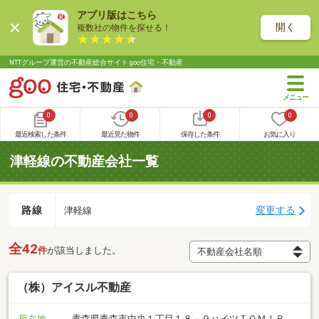
アプリ版はこちら
開く
複数社の物件を探せる！
NTTグループ運営の不動産総合サイト goo住宅・不動産
0
0
0
0
最近検索した条件
最近見た物件
保存した条件
お気に入り
津軽線の不動産会社一覧
路線
変更する
津軽線
全42
件
が該当しました。
（株）アイスル不動産
所在地
青森県青森市中央１丁目１８－９ハイツＴＯＭＩＢ