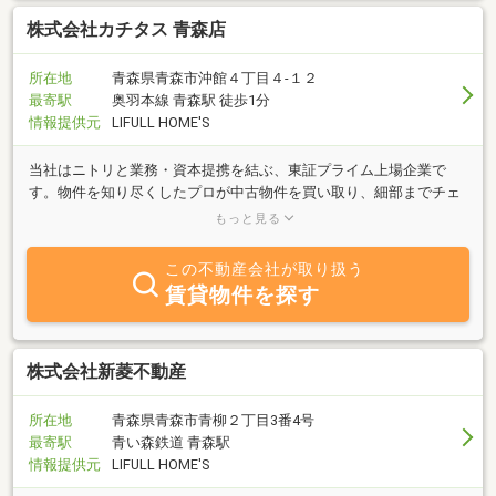
株式会社カチタス 青森店
所在地
青森県青森市沖館４丁目４‐１２
最寄駅
奥羽本線 青森駅 徒歩1分
情報提供元
LIFULL HOME'S
当社はニトリと業務・資本提携を結ぶ、東証プライム上場企業で
す。物件を知り尽くしたプロが中古物件を買い取り、細部までチェ
ックし、自社規格に沿って丁寧にリフォームしているので、ご購入
もっと見る
後も安心が続きます。
この不動産会社が取り扱う
賃貸物件を探す
株式会社新菱不動産
所在地
青森県青森市青柳２丁目3番4号
最寄駅
青い森鉄道 青森駅
情報提供元
LIFULL HOME'S