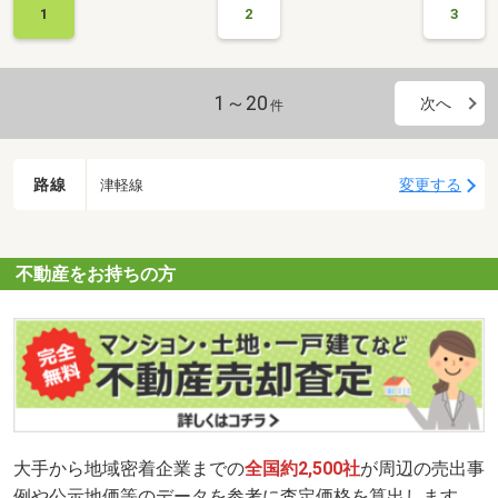
1
2
3
1～20
次へ
件
路線
変更する
津軽線
不動産をお持ちの方
大手から地域密着企業までの
全国約2,500社
が周辺の売出事
例や公示地価等のデータを参考に査定価格を算出します。