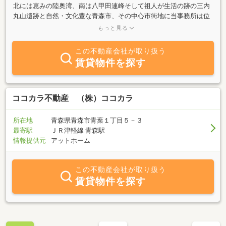
北には恵みの陸奥湾、南は八甲田連峰そして祖人が生活の跡の三内
丸山遺跡と自然・文化豊な青森市、その中心市街地に当事務所は位
置しております。『何時までも住んでいたい・住んでよかった・何
もっと見る
時か住んでみたい』そんなお客様のお手伝いをさせて頂きたいと思
います。おかげさまで創業27周年を迎える事が出来ました。今後と
この不動産会社が取り扱う
も創業開始時の初心を忘れず地域に密着した経営を行って参りま
賃貸物件を探す
す。
ココカラ不動産 （株）ココカラ
所在地
青森県青森市青葉１丁目５－３
最寄駅
ＪＲ津軽線 青森駅
情報提供元
アットホーム
この不動産会社が取り扱う
賃貸物件を探す