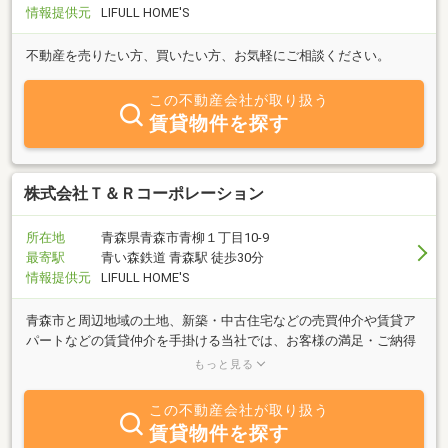
情報提供元
LIFULL HOME'S
不動産を売りたい方、買いたい方、お気軽にご相談ください。
この不動産会社が取り扱う
賃貸物件を探す
株式会社Ｔ＆Ｒコーポレーション
所在地
青森県青森市青柳１丁目10-9
最寄駅
青い森鉄道 青森駅 徒歩30分
情報提供元
LIFULL HOME'S
青森市と周辺地域の土地、新築・中古住宅などの売買仲介や賃貸ア
パートなどの賃貸仲介を手掛ける当社では、お客様の満足・ご納得
いただける不動産取引をサポートできるよう安心と信頼をモットー
もっと見る
に営業しております。
この不動産会社が取り扱う
賃貸物件を探す