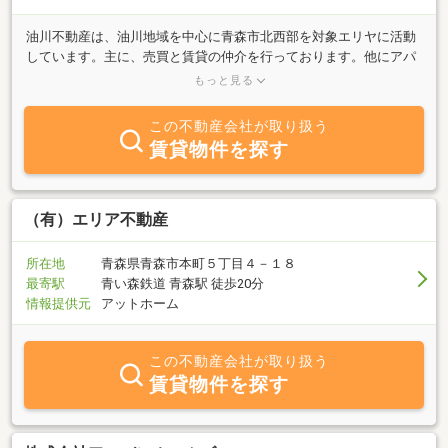
油川不動産は、油川地域を中心に青森市北西部を対象エリヤに活動
しています。主に、売買と賃貸の仲介を行っております。他にアパ
ートや貸家の管理を行っております。 また、地域密着の営業方
もっと見る
針のもと地域活動にも積極的に参加しております。 店舗は国道
２８０号線沿いにあります。青森銀行油川支店から来たに１００メ
この不動産会社が取り扱う
ートル程行ったところです。ぜひ一度ご来店ください。
賃貸物件を探す
（有）エリア不動産
所在地
青森県青森市本町５丁目４－１８
最寄駅
青い森鉄道 青森駅 徒歩20分
情報提供元
アットホーム
この不動産会社が取り扱う
賃貸物件を探す