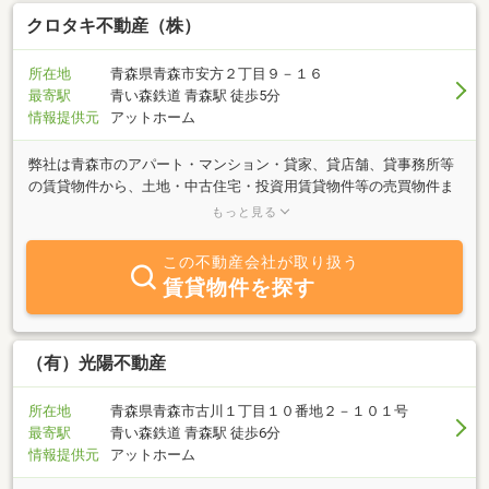
クロタキ不動産（株）
所在地
青森県青森市安方２丁目９－１６
最寄駅
青い森鉄道 青森駅 徒歩5分
情報提供元
アットホーム
弊社は青森市のアパート・マンション・貸家、貸店舗、貸事務所等
の賃貸物件から、土地・中古住宅・投資用賃貸物件等の売買物件ま
で幅広くご紹介しております。賃貸も売買も、まずはお気軽にご相
もっと見る
談ください。【不動産の売却をお考えの方へ】仲介による売却の
他、当社では不動産の買い取りも行っています。売却を急いでいる
この不動産会社が取り扱う
案件や、なかなか買い手が見つからない物件、売却していることを
賃貸物件を探す
知られたくないなど様々なケースに対応いたします。【買い取りを
利用するメリット】1．買取価格を提示の上、売買が成立します。
従来の仲介での買い手探しではなく、弊社が直接買取りますのでス
ピーディーな不動産取引が可能です。2．買い手探しのための宣伝
（有）光陽不動産
広告や販売期間が一切不要。従来の仲介にように、買い手探しの広
告や販売期間がいりません。3．仲介手数料が不要＆瑕疵担保の免
所在地
青森県青森市古川１丁目１０番地２－１０１号
責弊社が買い取るので、仲介手数料はかかりません。また、買い手
最寄駅
青い森鉄道 青森駅 徒歩6分
が個人ではないので、売却後のアフターフォローや保証、瑕疵担保
情報提供元
アットホーム
責任が免責されます。皆様からのお問合せをお待ちしております。