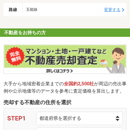
路線
変更する
五能線
不動産をお持ちの方
大手から地域密着企業までの
全国約2,500社
が周辺の売出事
例や公示地価等のデータを参考に査定価格を算出します。
売却する不動産の住所を選択
STEP1