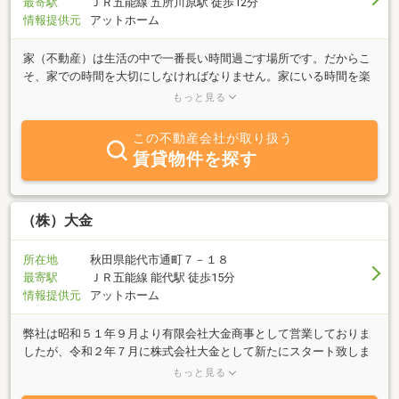
最寄駅
ＪＲ五能線 五所川原駅 徒歩12分
情報提供元
アットホーム
家（不動産）は生活の中で一番長い時間過ごす場所です。だからこ
そ、家での時間を大切にしなければなりません。家にいる時間を楽
しむ、「住むを楽しむ」、その場所を提供する不動産屋さんを目指
もっと見る
してます。 お客様の「住むを楽しむ」を叶えるために、お客様の気
持ちに寄り添い、お客様の未来を想像し、創造していけるよう、ス
この不動産会社が取り扱う
タッフ一同、常に心掛けていきたいと思います。貸したい、借りた
賃貸物件を探す
い、買いたい、売りたい、無料相談、不動産査定など、不動産に関
することならなんでも承ります。「どうしたらいいのかわからな
い」そんな時は、お気軽にご相談ください。お客様にとって最適な
プランをご提案致します。
（株）大金
所在地
秋田県能代市通町７－１８
最寄駅
ＪＲ五能線 能代駅 徒歩15分
情報提供元
アットホーム
弊社は昭和５１年９月より有限会社大金商事として営業しておりま
したが、令和２年７月に株式会社大金として新たにスタート致しま
した。不動産仲介（賃貸・売買）、損害保険取り扱いしておりま
もっと見る
す。ご来店お待ちしております。