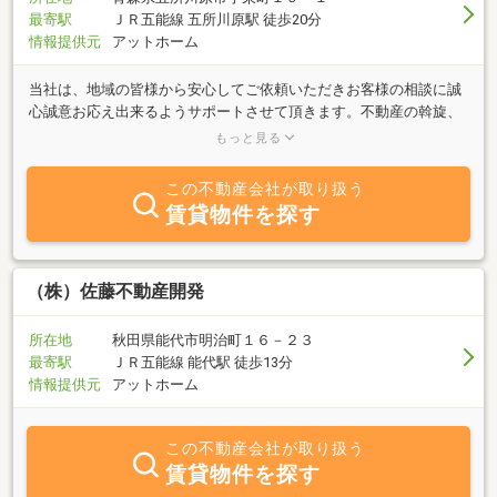
最寄駅
ＪＲ五能線 五所川原駅 徒歩20分
情報提供元
アットホーム
当社は、地域の皆様から安心してご依頼いただきお客様の相談に誠
心誠意お応え出来るようサポートさせて頂きます。不動産の斡旋、
仲介、お部屋探しなど信頼と実績を活かし、より暮らしやすい環境
もっと見る
を提案して参ります。ぜひ、お気軽にご相談下さい。
この不動産会社が取り扱う
賃貸物件を探す
（株）佐藤不動産開発
所在地
秋田県能代市明治町１６－２３
最寄駅
ＪＲ五能線 能代駅 徒歩13分
情報提供元
アットホーム
この不動産会社が取り扱う
賃貸物件を探す