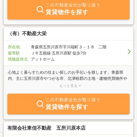
この不動産会社が取り扱う
賃貸物件を探す
（有）不動産大栄
所在地
青森県五所川原市字川端町３－１８ 二階
最寄駅
ＪＲ五能線 五所川原駅 徒歩7分
情報提供元
アットホーム
心地よく暮らすための住まい探しのお手伝いを致します。青森県
内、主に五所川原市やつがる市、北津軽郡の土地・建物売買物件や
賃貸物件のご案内をさせて頂いております。どうぞお気軽にご相談
もっと見る
ください。弊社は英語対応可能なスタッフもおりますので海外から
お越しのお客様にも対応しています。弊社はグローバルな視点でサ
この不動産会社が取り扱う
ービスを提供致します。Ｍａｋｉｎｇ ｙｏｕｒ ｒｅｌｏｃａｔ
賃貸物件を探す
ｉｏｎ ｔｏ Ｊａｐａｎｓｍｏｏｔｈ ａｎｄ ｓｅａｍｌｅｓ
ｓ
有限会社東信不動産 五所川原本店