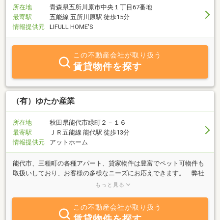
所在地
青森県五所川原市中央１丁目67番地
最寄駅
五能線 五所川原駅 徒歩15分
情報提供元
LIFULL HOME'S
この不動産会社が取り扱う
賃貸物件を探す
（有）ゆたか産業
所在地
秋田県能代市緑町２－１６
最寄駅
ＪＲ五能線 能代駅 徒歩13分
情報提供元
アットホーム
能代市、三種町の各種アパート、貸家物件は豊富でペット可物件も
取扱いしており、お客様の多様なニーズにお応えできます。 弊社
仲介の賃貸住宅は入居しやすいように低額の初期費用にしておりま
もっと見る
す。また建築士がいるので、リフォーム工事や設備等の緊急のトラ
ブルに対応しています。売買においては、安心、安全な 「確かな
この不動産会社が取り扱う
仲介」 を心がけており、特に中古住宅の仲介には実績がありま
賃貸物件を探す