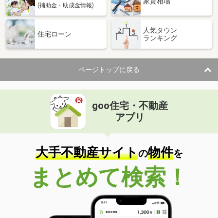
家賃相場
(補助金・助成金情報)
人気タウン
住宅ローン
ランキング
ページトップに戻る
goo住宅・不動産
アプリ
大手不動産サイト
物件
の
を
まとめて検索！