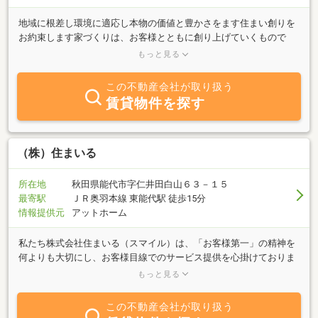
地域に根差し環境に適応し本物の価値と豊かさをます住まい創りを
お約束します家づくりは、お客様とともに創り上げていくもので
す。本来、家とは「ひとが豊かに生活する」ためのものです。地域
もっと見る
に密着した造り手とお客様が二人三脚になってこそ、本当に満足で
きる「美しさ・強さ・暮らしやすさ」を兼ね備えた安心できる住ま
この不動産会社が取り扱う
い創りができると私達は考えています。
賃貸物件を探す
（株）住まいる
所在地
秋田県能代市字仁井田白山６３－１５
最寄駅
ＪＲ奥羽本線 東能代駅 徒歩15分
情報提供元
アットホーム
私たち株式会社住まいる（スマイル）は、「お客様第一」の精神を
何よりも大切にし、お客様目線でのサービス提供を心掛けておりま
す。お客様一人ひとりのご希望やライフスタイルに寄り添い、最適
もっと見る
な住まいをご提案できるよう努めてまいります。これからも、信頼
と安心をお届けできる不動産会社を目指し、スタッフ一同誠心誠意
この不動産会社が取り扱う
取り組んでまいります。どうぞ末永くご愛顧賜りますようお願い申