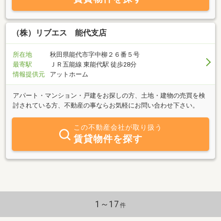
す。不動産の売却をお考えの方へは、土地価格や建物に精通した有
資格者が土地建物の査定評価を無料で行なっております。皆様のご
来店を心よりお待ちしております。
（株）リブエス 能代支店
所在地
秋田県能代市字中柳２６番５号
最寄駅
ＪＲ五能線 東能代駅 徒歩28分
情報提供元
アットホーム
アパート・マンション・戸建をお探しの方、土地・建物の売買を検
討されている方、不動産の事ならお気軽にお問い合わせ下さい。
この不動産会社が取り扱う
賃貸物件を探す
1～17
件