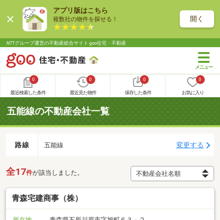
アプリ版はこちら
開く
複数社の物件を探せる！
NTTグループ運営の不動産総合サイト goo住宅・不動産
0
0
0
0
最近検索した条件
最近見た物件
保存した条件
お気に入り
五能線の不動産会社一覧
路線
変更する
五能線
全17
件
が該当しました。
青森宅建商事（株）
所在地
青森県五所川原市字旭町６３－２