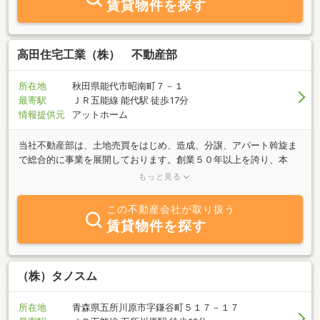
賃貸物件を探す
し上げます。
高田住宅工業（株） 不動産部
所在地
秋田県能代市昭南町７－１
最寄駅
ＪＲ五能線 能代駅 徒歩17分
情報提供元
アットホーム
当社不動産部は、土地売買をはじめ、造成、分譲、アパート斡旋ま
で総合的に事業を展開しております。創業５０年以上を誇り、本
社・本店・支店では、新築住宅はもちろん、増改築、細かな補修工
もっと見る
事や建築後のアフターサービスの充実を図っております。創業当時
から、直営の大工さんで、秋田杉、木炭、青森ヒバ、珪藻土など健
この不動産会社が取り扱う
康住宅づくりに取り組んでおり、自社設計の住宅・店舗をはじめ、
賃貸物件を探す
建築家とのコラボレーション住宅も手掛けています。不動産部１階
の店舗では、不動産業界経験者１０年以上のスタッフもおります。
お客様に寄り添い対応してまいります。女性スタッフもおりますの
で、お気軽にご来店・ご相談くださいませ。お待ちしております。
（株）タノスム
（お店の前に４台の駐車スペースがございますので、お車での来店
もラクラクです）
所在地
青森県五所川原市字鎌谷町５１７－１７