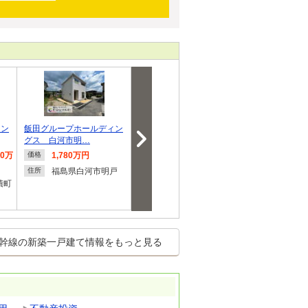
ィン
飯田グループホールディン
飯田グループホールディン
◇◆ 桃見台
グス 白河市明…
グス 郡山市横…
郡山市緑町２
30万
1,780万円
2,680万円～2,980万
3,999
価格
価格
価格
円
福島県白河市明戸
福島県
住所
住所
積町
福島県郡山市横塚６
住所
幹線の新築一戸建て情報をもっと見る