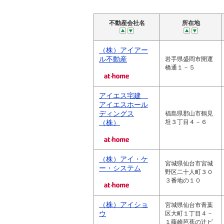
不動産会社名
所在地
（株）アイアー
ル不動産
岩手県盛岡市開運
橋通１－５
アイエス宅建
アイエスホール
ディングス
福島県郡山市鶴見
（株）
坦３丁目４－６
（株）アイ・ケ
宮城県仙台市宮城
ー・システム
野区二十人町３０
３番地の１０
（株）アイショ
宮城県仙台市青葉
ウ
区大町１丁目４－
１藤崎芭蕉の辻ビ