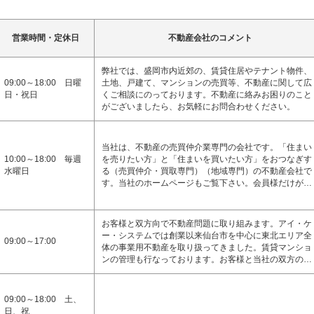
営業時間・定休日
不動産会社のコメント
弊社では、盛岡市内近郊の、賃貸住居やテナント物件、
09:00～18:00 日曜
土地、戸建て、マンションの売買等、不動産に関して広
日・祝日
くご相談にのっております。不動産に絡みお困りのこと
がございましたら、お気軽にお問合わせください。
当社は、不動産の売買仲介業専門の会社です。「住まい
10:00～18:00 毎週
を売りたい方」と「住まいを買いたい方」をおつなぎす
水曜日
る（売買仲介・買取専門）（地域専門）の不動産会社で
す。当社のホームページもご覧下さい。会員様だけが…
お客様と双方向で不動産問題に取り組みます。アイ・ケ
ー・システムでは創業以来仙台市を中心に東北エリア全
09:00～17:00
体の事業用不動産を取り扱ってきました。賃貸マンショ
ンの管理も行なっております。お客様と当社の双方の…
09:00～18:00 土、
日、祝