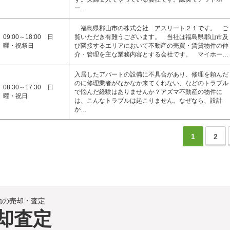
ー…
福島県郡山市の株式会社 アスリート２１です。 ご
09:00～18:00 日
覧いただき有難うございます。 当社は福島県郡山市及
曜・祝祭日
び隣接するエリアにおいて不動産の売買・賃貸物件の仲
介・管理を主な業務内容とする会社です。 マイホー…
入居したアパートの設備に不具合があり、修理を頼んだ
のに修理業者がなかなか来てくれない、などのトラブル
08:30～17:30 日
で悩んだ経験はありませんか？アズマ不動産の物件に
曜・祝日
は、こんなトラブルは起こりません。なぜなら、設計
か…
1
2
地の売却・査定
却査定