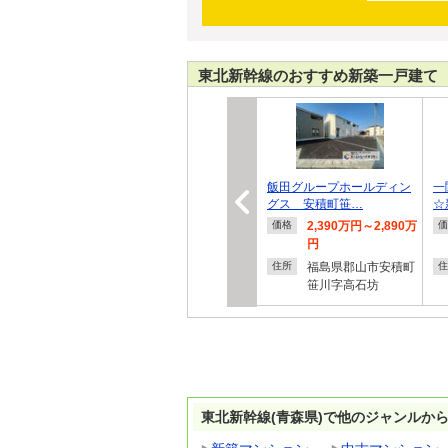
東北新幹線のおすすめ新築一戸建て
飯田グループホールディン
一
グス 安積町笹…
☆
2,390万円～2,890万
価格
価
円
福島県郡山市安積町
住所
住
笹川字高石坊
東北新幹線(青森県)で他のジャンルか