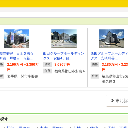
関市要害 ☆全３棟☆
飯田グループホールディン
飯田グループホールデ
新築一戸建☆ ☆新…
グス 安積4丁目…
グス 安積町長…
2,190万円～2,390万
3,080万円
3,180万円・3,2
格
価格
価格
円
円
福島県郡山市安積４
住所
岩手県一関市字要害
福島県郡山市安
所
住所
長久保３
東北新
ら探す