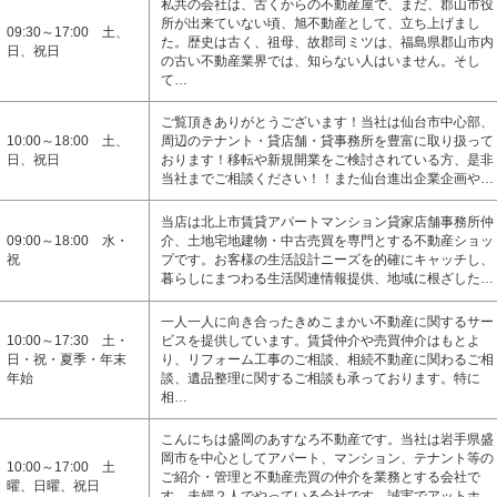
私共の会社は、古くからの不動産屋で、まだ、郡山市役
所が出来ていない頃、旭不動産として、立ち上げまし
09:30～17:00 土、
た。歴史は古く、祖母、故郡司ミツは、福島県郡山市内
日、祝日
の古い不動産業界では、知らない人はいません。そし
て…
ご覧頂きありがとうございます！当社は仙台市中心部、
10:00～18:00 土、
周辺のテナント・貸店舗・貸事務所を豊富に取り扱って
日、祝日
おります！移転や新規開業をご検討されている方、是非
当社までご相談ください！！また仙台進出企業企画や…
当店は北上市賃貸アパートマンション貸家店舗事務所仲
09:00～18:00 水・
介、土地宅地建物・中古売買を専門とする不動産ショッ
祝
プです。お客様の生活設計ニーズを的確にキャッチし、
暮らしにまつわる生活関連情報提供、地域に根ざした…
一人一人に向き合ったきめこまかい不動産に関するサー
10:00～17:30 土・
ビスを提供しています。賃貸仲介や売買仲介はもとよ
日・祝・夏季・年末
り、リフォーム工事のご相談、相続不動産に関わるご相
年始
談、遺品整理に関するご相談も承っております。特に
相…
こんにちは盛岡のあすなろ不動産です。当社は岩手県盛
岡市を中心としてアパート、マンション、テナント等の
10:00～17:00 土
ご紹介・管理と不動産売買の仲介を業務とする会社で
曜、日曜、祝日
す。夫婦２人でやっている会社です。誠実でアットホ