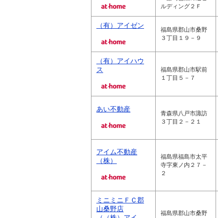
ルディング２Ｆ
（有）アイゼン
福島県郡山市桑野
３丁目１９－９
（有）アイハウ
ス
福島県郡山市駅前
１丁目５－７
あい不動産
青森県八戸市諏訪
３丁目２－２１
アイム不動産
福島県福島市太平
（株）
寺字東ノ内２７－
２
ミニミニＦＣ郡
山桑野店
福島県郡山市桑野
（（株）アイ