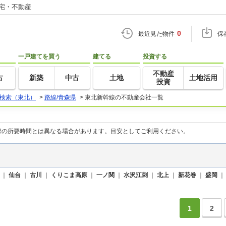
住宅・不動産
0
最近見た物件
保
一戸建てを買う
建てる
投資する
不動産
古
新築
中古
土地
土地活用
投資
検索（東北）
>
路線/青森県
>
東北新幹線の不動産会社一覧
際の所要時間とは異なる場合があります。目安としてご利用ください。
｜
仙台
｜
古川
｜
くりこま高原
｜
一ノ関
｜
水沢江刺
｜
北上
｜
新花巻
｜
盛岡
1
2