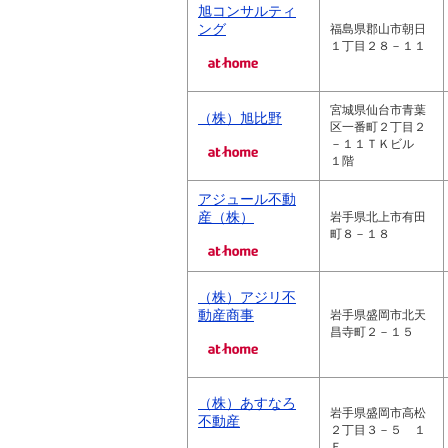
旭コンサルティ
ング
福島県郡山市朝日
１丁目２８－１１
宮城県仙台市青葉
（株）旭比野
区一番町２丁目２
－１１ＴＫビル
１階
アジュール不動
産（株）
岩手県北上市有田
町８－１８
（株）アジリ不
動産商事
岩手県盛岡市北天
昌寺町２－１５
（株）あすなろ
岩手県盛岡市高松
不動産
２丁目３－５ １
Ｆ