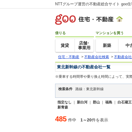
NTTグループ運営の不動産総合サイト goo
借りる
マンションを買う
店舗･
賃貸
新築
中
事業用
住宅・不動産
>
不動産会社検索
>
不動産会社
東北新幹線の不動産会社一覧
※乗車する時間帯や乗り換え時間によって、実
検索条件
路線：東北新幹線
指定なし
｜
新白河
｜
郡山
｜
福島
｜
白石蔵王
新青森
485
件中
1～20
件を表示