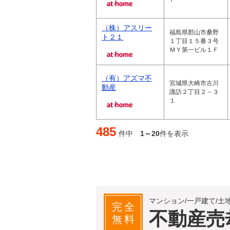
（株）アスリー
福島県郡山市桑野
ト２１
１丁目１５番３号
ＭＹ第一ビル１Ｆ
（有）アズマ不
宮城県大崎市古川
動産
諏訪２丁目２－３
１
485
件中
1～20
件を表示
マンション/一戸建て/土
完全
不動産売
無料