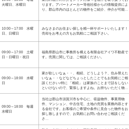
火曜日、水曜日
ります。アパートメーカー等他社様からの情報提供によ
り、郡山市内のほとんどの物件をご紹介、仲介が可能…
10:00～17:00 水曜
みなさまのお住まい探しを精一杯サポートいたします！
日、日曜日
売却をお考えの方もお気軽にご相談下さい。
09:00～17:00 土曜
福島県郡山市に事務所を構える有限会社アイワ不動産で
日・日曜日・祝日
す。売買に関しては、ご相談ください。
家が欲しいなぁ・・、相続、どうしよう？、住み替えた
09:00～18:00 水曜
いなぁ・・などなどちょっとしたことでもお気軽にご相
日
談ください♪特に 「相続」 は家族のことまで話をしない
といけないので、緊張しますよね。お持ちいただく物…
当社は郡山市須賀川市を中心に、収益物件、事業用物
件、マンション、中古住宅、土地の売買を業務内容とす
09:00～18:00 毎週
る会社です。お客様のご希望や条件に見合った物件をお
水曜日
探し致しますので、お気軽にお問い合わせご相談くだ
さ…