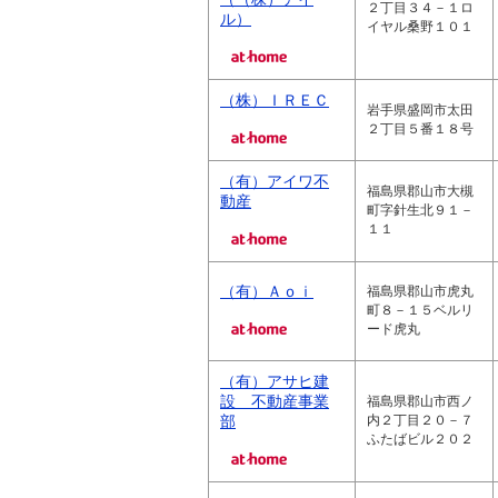
２丁目３４－１ロ
ル）
イヤル桑野１０１
（株）ＩＲＥＣ
岩手県盛岡市太田
２丁目５番１８号
（有）アイワ不
福島県郡山市大槻
動産
町字針生北９１－
１１
（有）Ａｏｉ
福島県郡山市虎丸
町８－１５ベルリ
ード虎丸
（有）アサヒ建
設 不動産事業
福島県郡山市西ノ
部
内２丁目２０－７
ふたばビル２０２