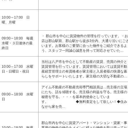
10:00～17:00 日
曜、月曜
・ 郡山市を中心に賃貸物件の管理を行っています。・お
09:00～18:00 毎週
店は郡山駅前、郡山駅から徒歩3分内、大通り沿いにご
水曜・３日連休の最
います。お客様のご要望に合った物件をご紹介できるよ
終日
う、スタッフ一同誠心誠意を持って対応させていた…
当社は八戸市を中心として不動産の賃貸、売買の仲介と
10:00～17:00 水曜
賃貸管理を行っています。賃貸管理においては賃貸不動
日・日曜日・祝日
産経営管理士の有資格者が家主様と入居者様の快適な暮
らしをサポートいたします。家主様の大切な不動産の…
アイム不動産の不動産売却専門相談員は…売主様の立場
にたち、話を傾聴する。売主様の利益を守る。売主様の
09:00～18:00 水曜
秘密を守る。・・・を基本的使命としていま
日
す。 ◆無料査定をして欲しい！◆住み
ながら家を売…
郡山市内を中心に賃貸アパート・マンション・貸家・事
10:00～18:00 毎週
業用の物件の仲介をメインに様々な物件を取り扱ってお