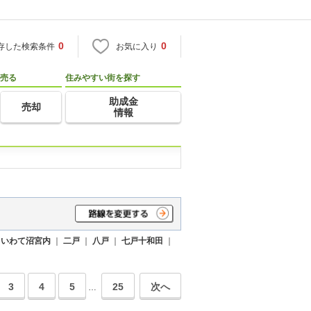
0
0
存した検索条件
お気に入り
売る
住みやすい街を探す
助成金
売却
情報
｜
いわて沼宮内
｜
二戸
｜
八戸
｜
七戸十和田
｜
3
4
5
25
次へ
…