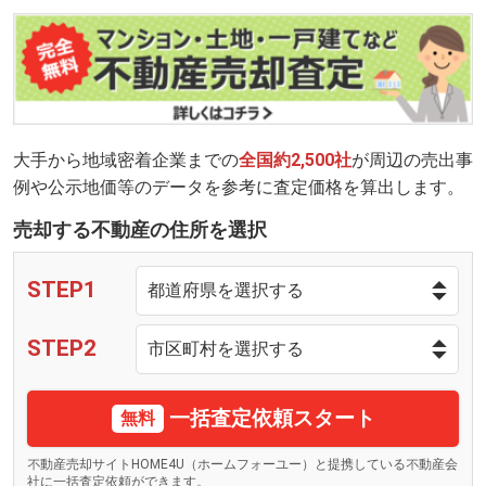
大手から地域密着企業までの
全国約2,500社
が周辺の売出事
例や公示地価等のデータを参考に査定価格を算出します。
売却する不動産の住所を選択
STEP1
STEP2
一括査定依頼スタート
無料
不動産売却サイトHOME4U（ホームフォーユー）と提携している不動産会
社に一括査定依頼ができます。