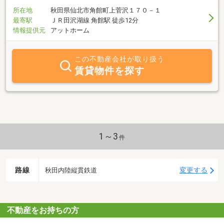
所在地
秋田県仙北市角館町上菅沢１７０－１
最寄駅
ＪＲ田沢湖線 角館駅 徒歩12分
情報提供元
アットホーム
この不動産会社が取り扱う
賃貸物件を探す
1～3
件
路線
変更する
秋田内陸縦貫鉄道
不動産をお持ちの方