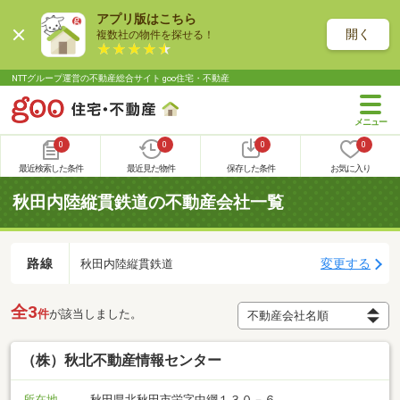
アプリ版はこちら
開く
複数社の物件を探せる！
NTTグループ運営の不動産総合サイト goo住宅・不動産
0
0
0
0
最近検索した条件
最近見た物件
保存した条件
お気に入り
秋田内陸縦貫鉄道の不動産会社一覧
路線
変更する
秋田内陸縦貫鉄道
全3
件
が該当しました。
（株）秋北不動産情報センター
所在地
秋田県北秋田市栄字中綱１３０－６