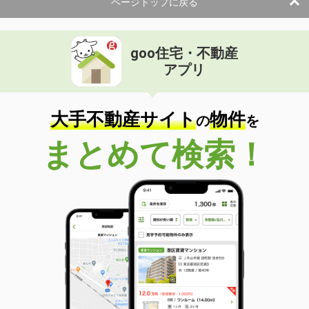
ページトップに戻る
goo住宅・不動産
アプリ
大手不動産サイト
物件
の
を
まとめて検索！