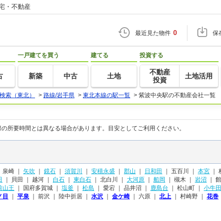
住宅・不動産
0
最近見た物件
保
一戸建てを買う
建てる
投資する
不動産
古
新築
中古
土地
土地活用
投資
検索（東北）
>
路線/岩手県
>
東北本線の駅一覧
>
紫波中央駅の不動産会社一覧
際の所要時間とは異なる場合があります。目安としてご利用ください。
｜
泉崎 ｜
矢吹
｜
鏡石
｜
須賀川
｜
安積永盛
｜
郡山
｜
日和田
｜
五百川 ｜
本宮
｜
田
｜
貝田 ｜
越河 ｜
白石
｜
東白石
｜
北白川 ｜
大河原
｜
船岡
｜
槻木 ｜
岩沼
｜
館
前山王
｜
国府多賀城 ｜
塩釜
｜
松島
｜
愛宕 ｜
品井沼 ｜
鹿島台
｜
松山町 ｜
小牛
ノ目
｜
平泉
｜
前沢 ｜
陸中折居 ｜
水沢
｜
金ケ崎
｜
六原 ｜
北上
｜
村崎野 ｜
花巻