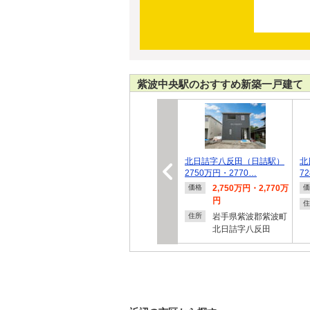
紫波中央駅のおすすめ新築一戸建て
北日詰字八反田（日詰駅）
北
2750万円・2770…
7
2,750万円・2,770万
価格
価
円
住
岩手県紫波郡紫波町
住所
北日詰字八反田