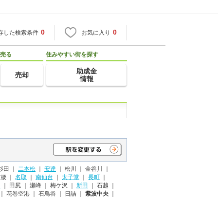
0
0
存した検索条件
お気に入り
売る
住みやすい街を探す
助成金
売却
情報
杉田 ｜
二本松
｜
安達
｜
松川 ｜
金谷川 ｜
腰 ｜
名取
｜
南仙台
｜
太子堂
｜
長町
｜
田
｜
田尻 ｜
瀬峰 ｜
梅ケ沢 ｜
新田
｜
石越 ｜
｜
花巻空港 ｜
石鳥谷 ｜
日詰 ｜
紫波中央
｜