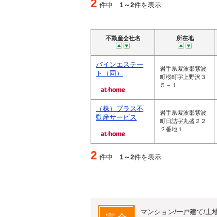
2
件中
1～2
件を表示
不動産会社名
所在地
パインエステー
岩手県紫波郡紫波
ト（同）
町桜町字上野沢３
５－１
（株）プラス不
岩手県紫波郡紫波
動産サービス
町日詰字丸盛２２
２番地１
2
件中
1～2
件を表示
マンション/一戸建て/土