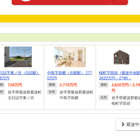
日詰字東ノ坊（日詰駅）
中島字前郷（古館駅） 277
桜町字田頭（紫波中央
28万円
0万円
2620万円～2790…
728万円
2,770万円
2,620万円～2,7
格
価格
価格
円
岩手県紫波郡紫波町
岩手県紫波郡紫波町
所
住所
北日詰字東ノ坊
中島字前郷
岩手県紫波郡紫
住所
桜町字田頭
紫波中