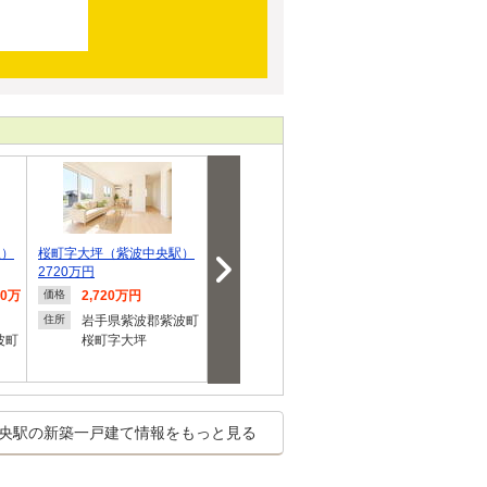
駅）
桜町字大坪（紫波中央駅）
北日詰字八反田（日詰駅）
桜町字田頭（
2720万円
2750万円
2620万円・27
90万
2,720万円
2,750万円
2,620
価格
価格
価格
円
岩手県紫波郡紫波町
岩手県紫波郡紫波町
住所
住所
波町
桜町字大坪
北日詰字八反田
岩手県
住所
桜町字
央駅の新築一戸建て情報をもっと見る