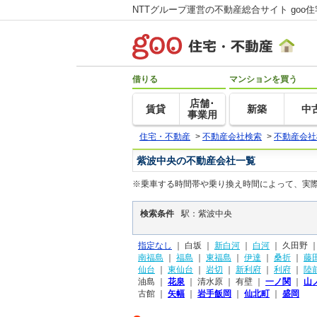
NTTグループ運営の不動産総合サイト goo
借りる
マンションを買う
店舗･
賃貸
新築
中
事業用
住宅・不動産
>
不動産会社検索
>
不動産会社
紫波中央の不動産会社一覧
※乗車する時間帯や乗り換え時間によって、実
検索条件
駅：紫波中央
指定なし
｜
白坂 ｜
新白河
｜
白河
｜
久田野 
南福島
｜
福島
｜
東福島
｜
伊達
｜
桑折
｜
藤
仙台
｜
東仙台
｜
岩切
｜
新利府
｜
利府
｜
陸
油島 ｜
花泉
｜
清水原 ｜
有壁 ｜
一ノ関
｜
山
古館 ｜
矢幅
｜
岩手飯岡
｜
仙北町
｜
盛岡