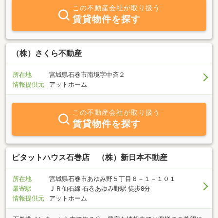
リフォームなどなどお客様の様々なご要望にお応えいたします。今
この不動産会社が取り扱う
すぐ売りたいとき、今すぐ買いたいとき、今すぐ借りたいとき、今
賃貸物件を探す
すぐ貸したいとき、はもちろんのこと、今すぐじゃないけど売りた
い、今すぐじゃないけど買いたい、今すぐじゃないけど借りたい、
今すぐじゃないけど貸したい、、といったご相談でも喜んでお引き
受けいたします。
（株）さくら不動産
所在地
宮城県石巻市南境字中斉２
情報提供元
アットホーム
この不動産会社が取り扱う
賃貸物件を探す
ピタットハウス石巻店 （株）新日本不動産
所在地
宮城県石巻市あゆみ野５丁目６－１－１０１
最寄駅
ＪＲ仙石線 石巻あゆみ野駅 徒歩8分
情報提供元
アットホーム