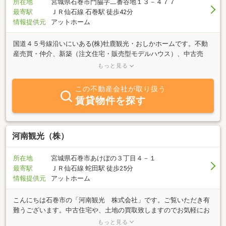
所在地
宮城県石巻市門脇字二番谷地１３－４７７
最寄駅
ＪＲ仙石線 石巻駅 徒歩42分
情報提供元
アットホーム
国道４５号線沿いにいある(株)牡鹿観光・おしかホームです。不動
産売買・仲介、新築（注文住宅・販売型モデルハウス）、中古売
買、リフォーム、太陽光発電、賃貸業を営んでおります。1棟1棟こ
もっと見る
だわりの販売型モデルハウスを見て、後悔しない住まい探しをサポ
ートいたします。パナソニックテクノストラクチャー地震に強い家
この不動産会社が取り扱う
をお気軽にご見学下さい。賃貸物件６００世帯、人気のオール電気
賃貸物件を探す
戸建・メゾネットタイプ・ペット可物件を含め取り扱っておりま
す。住まいの事なら何でも！！地元の暮らしのなんでも相談できる
窓口として、年末年始以外休まず営業中！！
河南観光（株）
所在地
宮城県石巻市あけぼの３丁目４－１
最寄駅
ＪＲ仙石線 蛇田駅 徒歩25分
情報提供元
アットホーム
こんにちは石巻市の「河南観光 株式会社」です。ご覧いただき有
難うございます。中古住宅や、土地の買取致しますのでお気軽にお
問い合わせ下さい。昭和４８年創業、昭和５４年宅建業開業の経験
もっと見る