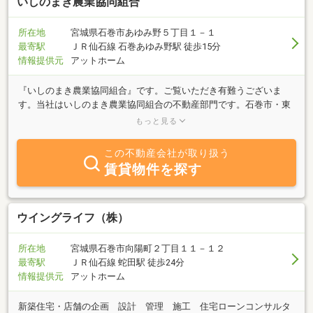
いしのまき農業協同組合
所在地
宮城県石巻市あゆみ野５丁目１－１
最寄駅
ＪＲ仙石線 石巻あゆみ野駅 徒歩15分
情報提供元
アットホーム
『いしのまき農業協同組合』です。ご覧いただき有難うございま
す。当社はいしのまき農業協同組合の不動産部門です。石巻市・東
松島市及び周辺エリアにおきまして賃貸物件のご紹介と管理及び売
もっと見る
り土地の仲介を行っております。今後建築予定の物件など、地元に
精通した当社ならではのオススメ物件をご紹介させていただきま
この不動産会社が取り扱う
す。また当社管理の賃貸物件についてはご入居後のトラブル回避な
賃貸物件を探す
どもご相談いただいております。皆さまからのお問合せをお待ち申
し上げます。
ウイングライフ（株）
所在地
宮城県石巻市向陽町２丁目１１－１２
最寄駅
ＪＲ仙石線 蛇田駅 徒歩24分
情報提供元
アットホーム
新築住宅・店舗の企画 設計 管理 施工 住宅ローンコンサルタ