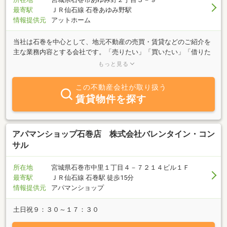
最寄駅
ＪＲ仙石線 石巻あゆみ野駅
情報提供元
アットホーム
当社は石巻を中心として、地元不動産の売買・賃貸などのご紹介を
主な業務内容とする会社です。「売りたい」「買いたい」「借りた
い」をご希望の方は、不動産に関する質問は何でもお気軽にご相談
もっと見る
ください。豊富な情報力でお客様のご希望に併せた対応を心掛けて
おります。少しでもお客様の為にと日々営業しております。不動産
この不動産会社が取り扱う
の事ならぜひ、当社へご連絡下さい。
賃貸物件を探す
アパマンショップ石巻店 株式会社バレンタイン・コン
サル
所在地
宮城県石巻市中里１丁目４－７２１４ビル１Ｆ
最寄駅
ＪＲ仙石線 石巻駅 徒歩15分
情報提供元
アパマンショップ
土日祝９：３０～１７：３０