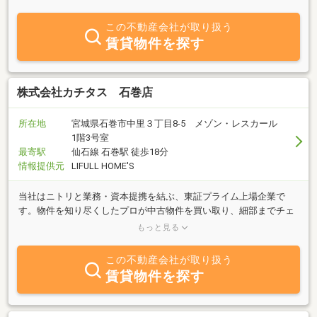
と実績を活かし、様々な角度からご提案させていただきます。また
不動産売買で皆様のお役に立つ事その為に誰よりも努力します！！
この不動産会社が取り扱う
休日対応もお気軽にご連絡ください。できる範囲で対応します！☆
賃貸物件を探す
当社ＨＰにて“お勧め物件”公開中！是非ご覧下さい☆
株式会社カチタス 石巻店
所在地
宮城県石巻市中里３丁目8-5 メゾン・レスカール
1階3号室
最寄駅
仙石線 石巻駅 徒歩18分
情報提供元
LIFULL HOME'S
当社はニトリと業務・資本提携を結ぶ、東証プライム上場企業で
す。物件を知り尽くしたプロが中古物件を買い取り、細部までチェ
ックし、自社規格に沿って丁寧にリフォームしているので、ご購入
もっと見る
後も安心が続きます。
この不動産会社が取り扱う
賃貸物件を探す