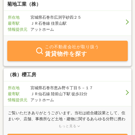
菊地工業（株）
所在地
宮城県石巻市広渕字砂四２５
最寄駅
ＪＲ石巻線 佳景山駅
情報提供元
アットホーム
この不動産会社が取り扱う
賃貸物件を探す
（株）櫻工房
所在地
宮城県石巻市恵み野６丁目５－１７
最寄駅
ＪＲ仙石線 陸前山下駅 徒歩22分
情報提供元
アットホーム
ご覧いただきありがとうございます。当社は総合建設業として、住
まいや、店舗、事務所など土地・建物に関するあらゆる分野に携わ
っています。その中のひとつとして不動産事業部では、土地・建物
もっと見る
の売買、賃貸、管理をはじめ、土地・建物の活用のご相談、新築や