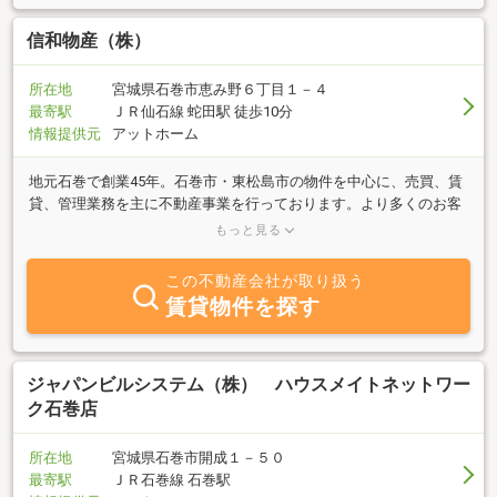
信和物産（株）
所在地
宮城県石巻市恵み野６丁目１－４
最寄駅
ＪＲ仙石線 蛇田駅 徒歩10分
情報提供元
アットホーム
地元石巻で創業45年。石巻市・東松島市の物件を中心に、売買、賃
貸、管理業務を主に不動産事業を行っております。より多くのお客
様に「住んで良かった！」と感じていただき、より多くの笑顔を集
もっと見る
められるよう社員一同日々邁進しております。お気軽にご来店下さ
い。ホームページにてその他の物件も多数掲載中です！！ＵＲＬは
この不動産会社が取り扱う
こちら↓http://www.sundeyokatta.com/是非お部屋探しにご活用下さ
賃貸物件を探す
い。
ジャパンビルシステム（株） ハウスメイトネットワー
ク石巻店
所在地
宮城県石巻市開成１－５０
最寄駅
ＪＲ石巻線 石巻駅