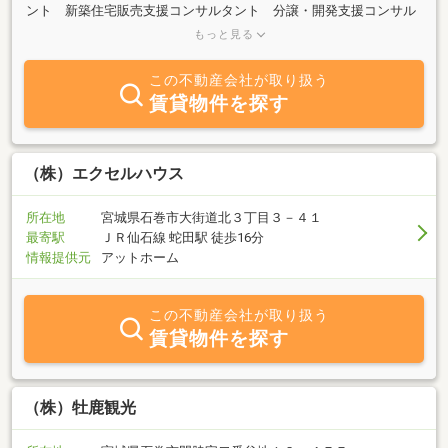
ント 新築住宅販売支援コンサルタント 分譲・開発支援コンサル
タント、 ミスターオーナー事業 リフォーム事業部 知っ得達人
もっと見る
塾事業部 教育事業部 広告事業部 ハウスプロデュース事業部
住宅建築コーディネーター事業部 不動産コンサルタント ファイ
この不動産会社が取り扱う
ナンシャルプランニング事業、相続支援コンサルティング・家族信
賃貸物件を探す
託普及協会会員、賃貸管理業 不動産仲介事業 資産形成 資産運
用 財産形成 土地活用、各種リフォーム 競売不動産取得代行
任意売却支援事業 製品販売 太陽光システム インテリアデザイ
ン 家具販売 家電販売 貸アパート・マンション 賃貸戸建 マン
（株）エクセルハウス
スリー 貸事務所・店舗 駐車場 売新築マンション 売新築一戸建 売中
古マンション 売中古一戸建 売土地 売工場・倉庫 売事務所・店舗 投
所在地
宮城県石巻市大街道北３丁目３－４１
資用・その他
最寄駅
ＪＲ仙石線 蛇田駅 徒歩16分
情報提供元
アットホーム
この不動産会社が取り扱う
賃貸物件を探す
（株）牡鹿観光