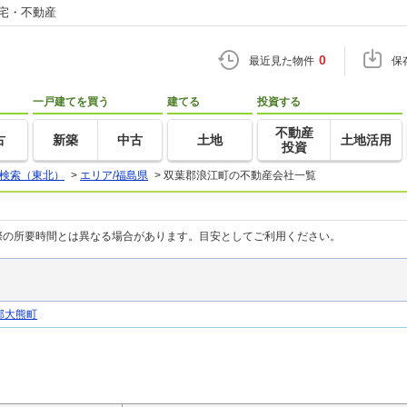
住宅・不動産
0
最近見た物件
保
一戸建てを買う
建てる
投資する
不動産
古
新築
中古
土地
土地活用
投資
検索（東北）
>
エリア/福島県
>
双葉郡浪江町の不動産会社一覧
際の所要時間とは異なる場合があります。目安としてご利用ください。
郡大熊町