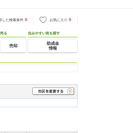
0
0
存した検索条件
お気に入り
売る
住みやすい街を探す
助成金
売却
情報