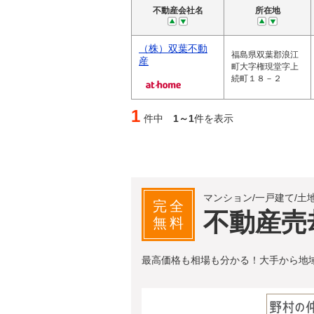
不動産会社名
所在地
（株）双葉不動
福島県双葉郡浪江
産
町大字権現堂字上
続町１８－２
1
件中
1～1
件を表示
マンション/一戸建て/土
完全
不動産売
無料
最高価格も相場も分かる！大手から地