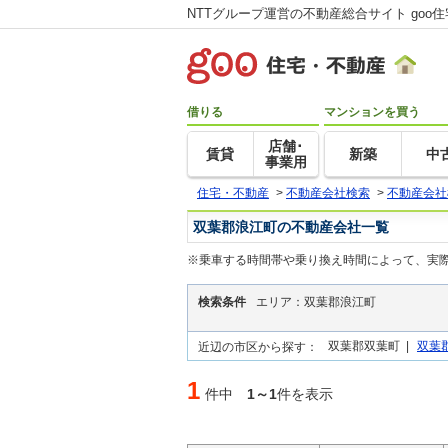
NTTグループ運営の不動産総合サイト goo
借りる
マンションを買う
店舗･
賃貸
新築
中
事業用
住宅・不動産
>
不動産会社検索
>
不動産会社
双葉郡浪江町の不動産会社一覧
※乗車する時間帯や乗り換え時間によって、実
検索条件
エリア：双葉郡浪江町
双葉郡双葉町 |
双葉
近辺の市区から探す：
1
件中
1～1
件を表示