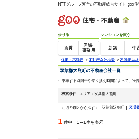
NTTグループ運営の不動産総合サイト goo
借りる
マンションを買う
店舗･
賃貸
新築
中
事業用
住宅・不動産
>
不動産会社検索
>
不動産会社
双葉郡大熊町の不動産会社一覧
※乗車する時間帯や乗り換え時間によって、実
検索条件
エリア：双葉郡大熊町
双葉郡双葉町 |
双葉
近辺の市区から探す：
1
件中
1～1
件を表示