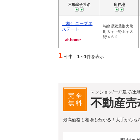
不動産会社名
所在地
（株）ニーズエ
福島県双葉郡大熊
ステート
町大字下野上字大
野４６２
1
件中
1～1
件を表示
マンション/一戸建て/土
完全
不動産売
無料
最高価格も相場も分かる！大手から地