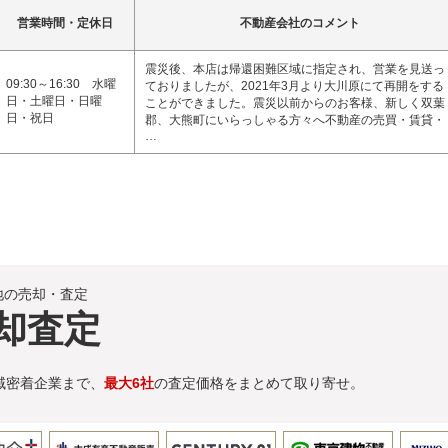
営業時間・定休日
不動産会社のコメント
震災後、本店は帰還困難区域に指定され、営業を見送っ
09:30～16:30 水曜
ておりましたが、2021年3月より大川原にて再開をする
日・土曜日・日曜
ことができました。震災以前からのお客様、新しく双葉
日・祝日
郡、大熊町にいらっしゃる方々へ不動産の売買・賃貸・
…
地の売却・査定
却査定
域密着企業まで、
最大6社
の査定価格をまとめて取り寄せ。