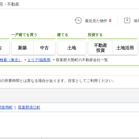
住宅・不動産
0
最近見た物件
保
一戸建てを買う
建てる
投資する
不動産
古
新築
中古
土地
土地活用
投資
検索（東北）
>
エリア/福島県
>
双葉郡大熊町の不動産会社一覧
際の所要時間とは異なる場合があります。目安としてご利用ください。
郡富岡町
|
双葉郡浪江町