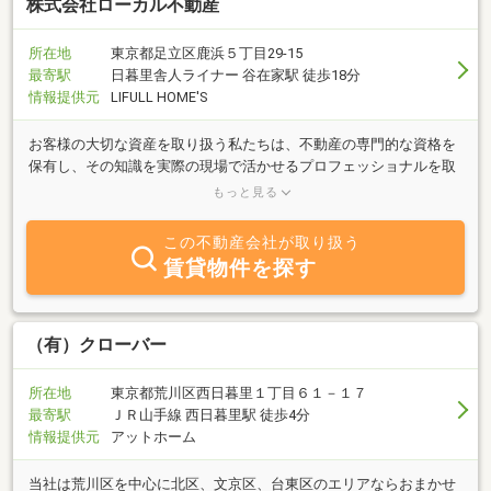
株式会社ローカル不動産
所在地
東京都足立区鹿浜５丁目29-15
最寄駅
日暮里舎人ライナー 谷在家駅 徒歩18分
情報提供元
LIFULL HOME'S
お客様の大切な資産を取り扱う私たちは、不動産の専門的な資格を
保有し、その知識を実際の現場で活かせるプロフェッショナルを取
り揃え、お客様のニーズに的確にお応えできるように鋭意努力して
もっと見る
まいります。
この不動産会社が取り扱う
賃貸物件を探す
（有）クローバー
所在地
東京都荒川区西日暮里１丁目６１－１７
最寄駅
ＪＲ山手線 西日暮里駅 徒歩4分
情報提供元
アットホーム
当社は荒川区を中心に北区、文京区、台東区のエリアならおまかせ