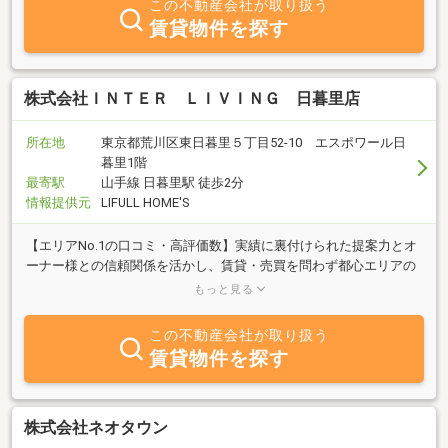
この不動産会社が取り扱う
賃貸物件を探す
株式会社ＩＮＴＥＲ ＬＩＶＩＮＧ 日暮里店
所在地
東京都荒川区東日暮里５丁目52-10 エスポワール日
暮里1階
最寄駅
山手線 日暮里駅 徒歩2分
情報提供元
LIFULL HOME'S
【エリアNo.1の口コミ・高評価数】実績に裏付けられた提案力とオ
ーナー様との信頼関係を活かし、賃貸・売買を問わず都心エリアの
住まい探しを丁寧にサポートします。お部屋探しは当店にお任せ下
もっと見る
さい。
この不動産会社が取り扱う
賃貸物件を探す
株式会社ネオタウン