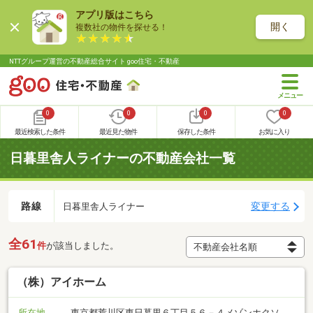
アプリ版はこちら
開く
複数社の物件を探せる！
NTTグループ運営の不動産総合サイト goo住宅・不動産
0
0
0
0
最近検索した条件
最近見た物件
保存した条件
お気に入り
日暮里舎人ライナーの不動産会社一覧
路線
変更する
日暮里舎人ライナー
全61
件
が該当しました。
（株）アイホーム
所在地
東京都荒川区東日暮里６丁目５６－４メゾンホクソ