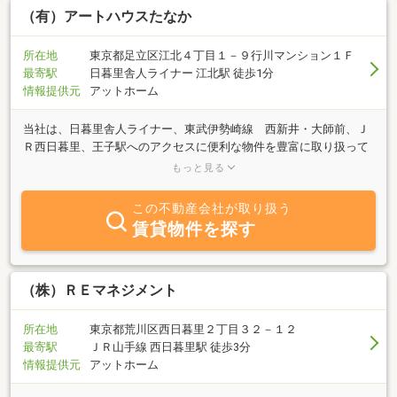
（有）アートハウスたなか
所在地
東京都足立区江北４丁目１－９行川マンション１Ｆ
最寄駅
日暮里舎人ライナー 江北駅 徒歩1分
情報提供元
アットホーム
当社は、日暮里舎人ライナー、東武伊勢崎線 西新井・大師前、Ｊ
Ｒ西日暮里、王子駅へのアクセスに便利な物件を豊富に取り扱って
おります。 「売りたい」「買いたい」「借りたい」 ご希望の
もっと見る
方、不動産に関する質問は何でもお気軽にご相談ください。お客様
のご要望に沿ったお部屋を納得頂けるまでお探し致します。平日・
この不動産会社が取り扱う
土日営業し、お忙しいお客様のお部屋探しのお手伝いをさせて頂き
賃貸物件を探す
ます。スタッフ一同心よりご来店をお待ち致しております。
（株）ＲＥマネジメント
所在地
東京都荒川区西日暮里２丁目３２－１２
最寄駅
ＪＲ山手線 西日暮里駅 徒歩3分
情報提供元
アットホーム