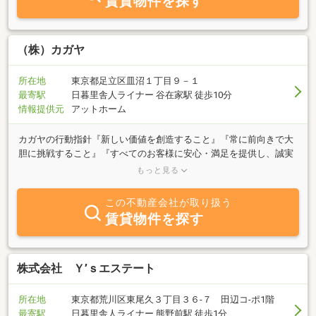
賃貸物件を探す
区・文京区・台東区を得意としてます。業務内容は、賃貸マンショ
ン・アパートや新築戸建・中古戸建・中古マンション・投資物件の
売買を行っております。また、賃貸物件の管理も行っております。
不動産全般に関して、なにかお困りごとやご希望などありましたら
（株）カガヤ
いつでもお気軽にご相談いただけたら幸いです。「頭金がない」
「車や他のローンがある」「年収が低い」「勤続年数が短い」「内
所在地
東京都足立区皿沼１丁目９－１
緒で売りたい」「高齢・外国籍で借りられない」などなど。少しで
最寄駅
日暮里舎人ライナー 谷在家駅 徒歩10分
もお力になれるよう「早く」「安く」「丁寧」にご希望を叶えま
情報提供元
アットホーム
す。お問合せを心よりお待ち申し上げます。info@irodori-re.co.jp
カガヤの行動指針『新しい価値を創造すること』『常に前向きで大
胆に挑戦すること』『すべてのお客様に安心・満足を提供し、誠実
であること』より高い顧客満足を目指し、未熟ではありますが社員
もっと見る
一同お客様の身近な頼りになるパートナーを目指しています。賃貸
住宅システム『カルテット』はユーザー様には住空間を分譲住宅並
この不動産会社が取り扱う
みの設備を低価格でご提供。「あきらめない賃貸住宅」がテーマで
賃貸物件を探す
す。売買仲介、注文住宅のご相談も行っております。ぜひ一度お立
ち寄りください。
株式会社 Ｙ’ｓエステート
所在地
東京都荒川区東尾久３丁目３６‐７ 田辺コ‐ポ1階
最寄駅
日暮里舎人ライナー 熊野前駅 徒歩1分