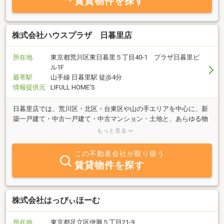
賃貸物件を探す
株式会社ハウスプラザ 日暮里店
所在地
東京都荒川区東日暮里５丁目40-1 プラザ日暮里ビ
ル1F
最寄駅
山手線 日暮里駅 徒歩4分
情報提供元
LIFULL HOME'S
日暮里店では、荒川区・北区・台東区や山の手エリアを中心に、新
築一戸建て・中古一戸建て・中古マンション・土地と、あらゆる物
件を豊富に取り揃えております。お客様のご来店を心よりお待ちし
もっと見る
ております。
この不動産会社が取り扱う
賃貸物件を探す
株式会社はっぴぃほーむ
所在地
東京都足立区伊興５丁目21-9