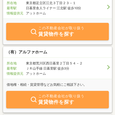
す。・共通の目標や価値観：共通の目標に向かって協力し、共有す
所在地
東京都足立区江北３丁目２３－１
る価値観に基づいて行動することで、 より強固な組織を築けると考
最寄駅
日暮里舎人ライナー 江北駅 徒歩10分
えます。ワングループでは、『誰でも輝ける組織』を企業理念とし
情報提供元
アットホーム
ており、レーニスワンでは『誰でも笑顔で輝ける組織』となるよう
努力しております。
この不動産会社が取り扱う
賃貸物件を探す
（有）アルファホーム
所在地
東京都荒川区西日暮里２丁目５４－２
最寄駅
ＪＲ山手線 日暮里駅 徒歩3分
情報提供元
アットホーム
借地権・相続・賃貸管理などお気軽にご相談下さい。
この不動産会社が取り扱う
賃貸物件を探す