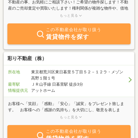
不動産の事、お気軽にご相談下さい！ご希望の物件探します！不動
産のご売却査定や買取いたします！権利関係が複雑な物件や、借地
権底地権も買取・売却いたします！相続案件や地方の物件もご相談
もっと見る
下さい！弊社は、JR山手線「西日暮里」駅徒歩３分・東京メトロ千
代田線「西日暮里」駅徒歩2分にございます。主な業務として不動
この不動産会社が取り扱う
産売買、借地、管理、査定、リフォームなど不動産売買を専門的に
賃貸物件を探す
取り扱っております。不動産取引に関してのご相談は、物件ごとの
条件や環境、お客様のご希望も様々でございます。経験豊富な宅地
建物取引士、2級建築士、ファイナンシャルプランナーがお手伝い
させていただいております。是非お気軽にご相談下さい。
彩り不動産（株）
所在地
東京都荒川区東日暮里５丁目５２－１２ラ・メゾン
高野１階１号
最寄駅
ＪＲ山手線 日暮里駅 徒歩3分
情報提供元
アットホーム
お客様へ「笑顔」「感動」「安心」「誠実」をプレゼント致しま
す。 お客様への「感謝の気持ち」を大切にし、敬意を表しま
す。 お客様の「心の声」に耳を傾け、「人生」を提案致しま
もっと見る
す。 不動産によって、お客様の人生や生活に「彩り」を加えるお
手伝いを致します。 不動産に「彩り」を加え、「彩り」のある不
この不動産会社が取り扱う
動産を提案致します。営業エリアは、首都圏全域です。特に、荒川