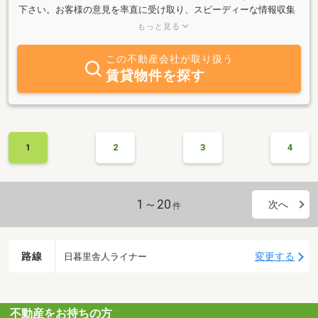
下さい。お客様の意見を率直に受け取り、スピーディーな情報収集
と変化し続けるお客様のニーズに応えられるよう、ひとつでも多く
もっと見る
迅速に、ご希望のエリアの不動産情報をお客様へ提供いたします。
どうぞお気軽にお立ち寄り下さい。スタッフ一同、ご来店を心より
この不動産会社が取り扱う
お待ちしております。
賃貸物件を探す
1
2
3
4
1～20
次へ
件
路線
変更する
日暮里舎人ライナー
不動産をお持ちの方