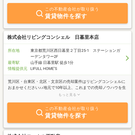
談ください。
この不動産会社が取り扱う
賃貸物件を探す
株式会社リビングコンシェル 日暮里本店
所在地
東京都荒川区西日暮里２丁目25-1 ステーションガ
ーデンタワー2F
最寄駅
山手線 日暮里駅 徒歩1分
情報提供元
LIFULL HOME'S
荒川区・台東区・北区・文京区の売却案件はリビングコンシェルに
おまかせください♪♪地元で10年以上、これまでの売却ノウハウを生
かして、ベテランスタッフから女性スタッフが親身に対応させてい
もっと見る
ただきます。
この不動産会社が取り扱う
賃貸物件を探す