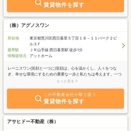
賃貸物件を探す
（株）アグノスワン
所在地
東京都荒川区西日暮里５丁目１８－１１パーク２ビ
ル３Ｆ
最寄駅
ＪＲ山手線 西日暮里駅 徒歩1分
情報提供元
アットホーム
レーニスワン(笑顔と一つに)笑顔は、心を温かくし、人々をつな
ぎ、幸せな環境にするための重要な一歩と私たちは考えます。一つ
の笑顔が、関わる全ての人に広がっていくことで、より信頼できる
もっと見る
仲間やサービスの提供が出来るよう努めて参ります。仲間を大切に
(笑顔あふれる組織へ)・共感と理解：仲間の立場や感情を理解し、
この不動産会社が取り扱う
共感することが大切です。・支え合いと励まし：仲間を大切にする
賃貸物件を探す
ということは、お互いに支え合い励まし合うことも含みます。困難
な時には助け合い、成功や成長を祝福し合うことが、 良い仲間関係
を築くために必要な要素です。・コミュニケーション：コミュニケ
ーションは仲間関係の基盤です。素直なコミュニケーションを通じ
アサヒドー不動産（株）
て、 思いやりや感謝の気持ちを伝えられる組織作りを目指してま