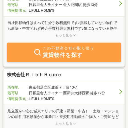
最寄駅
日暮里舎人ライナー 舎人公園駅 徒歩13分
情報提供元
LIFULL HOME'S
当社掲載物件はすべて仲介手数料無料です♪掲載していない物件で
も新築・中古問わず仲介手数料最大無料です♪気になっている物件
があればすぐにお見積致します♪お気軽にご連絡下さい♪住宅ローン
もっと見る
相談会毎日開催中♪
この不動産会社が取り扱う
賃貸物件を探す
株式会社ＲｉｃｈＨｏｍｅ
所在地
東京都足立区鹿浜７丁目10-7
最寄駅
日暮里舎人ライナー 西新井大師西駅 徒歩12分
情報提供元
LIFULL HOME'S
足立区を中心に城東エリアの戸建（新築・中古）・土地・マンショ
ンの居住用不動産から事業用・投資用不動産のご購入・ご売却など
のご相談に対応させていただきます。賃貸管理業務もお気軽にご相
もっと見る