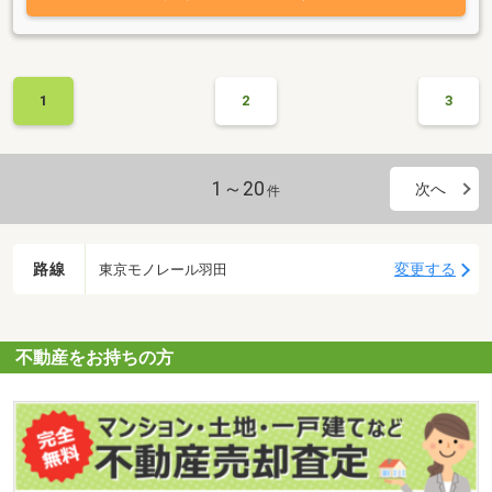
1
2
3
1～20
次へ
件
路線
変更する
東京モノレール羽田
不動産をお持ちの方