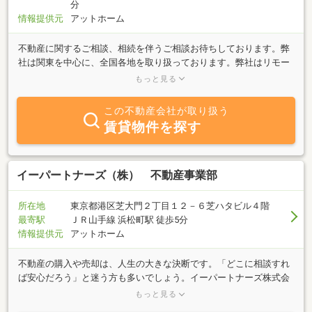
分
情報提供元
アットホーム
不動産に関するご相談、相続を伴うご相談お待ちしております。弊
社は関東を中心に、全国各地を取り扱っております。弊社はリモー
トワークが中心の少人数で運営している会社です。お問い合わせの
もっと見る
際は、お手数をおかけしますがお問い合わせフォームからお願いし
ます。
この不動産会社が取り扱う
賃貸物件を探す
イーパートナーズ（株） 不動産事業部
所在地
東京都港区芝大門２丁目１２－６芝ハタビル４階
最寄駅
ＪＲ山手線 浜松町駅 徒歩5分
情報提供元
アットホーム
不動産の購入や売却は、人生の大きな決断です。「どこに相談すれ
ば安心だろう」と迷う方も多いでしょう。イーパートナーズ株式会
社は、住まい用の不動産から投資用・収益物件まで、幅広く対応す
もっと見る
る不動産のパートナーです。「買いたい」「売りたい」、どちらの