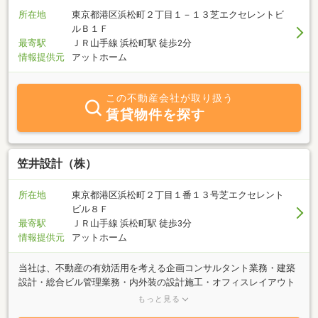
所在地
東京都港区浜松町２丁目１－１３芝エクセレントビ
ルＢ１Ｆ
最寄駅
ＪＲ山手線 浜松町駅 徒歩2分
情報提供元
アットホーム
この不動産会社が取り扱う
賃貸物件を探す
笠井設計（株）
所在地
東京都港区浜松町２丁目１番１３号芝エクセレント
ビル８Ｆ
最寄駅
ＪＲ山手線 浜松町駅 徒歩3分
情報提供元
アットホーム
当社は、不動産の有効活用を考える企画コンサルタント業務・建築
設計・総合ビル管理業務・内外装の設計施工・オフィスレイアウト
プラン作成・什器販売など不動産仲介だけでなく、多様化するお客
もっと見る
様のニーズにお応えすべく、皆さまへ”トータルビジネスサポー