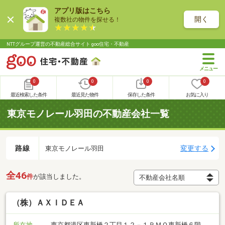
アプリ版はこちら
開く
複数社の物件を探せる！
NTTグループ運営の不動産総合サイト goo住宅・不動産
0
0
0
0
最近検索した条件
最近見た物件
保存した条件
お気に入り
東京モノレール羽田の不動産会社一覧
路線
変更する
東京モノレール羽田
全46
件
が該当しました。
（株）ＡＸＩＤＥＡ
所在地
東京都港区東新橋２丁目１２－１ＰＭＯ東新橋６階