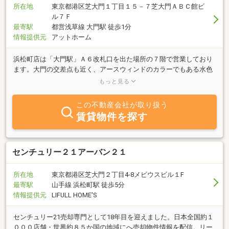
所在地
東京都港区芝大門１丁目１５－７芝大門ＡＢＣ館ビ
ル７Ｆ
最寄駅
都営浅草線 大門駅 徒歩1分
情報提供元
アットホーム
浜松町店は「大門駅」Ａ６改札口を出た場所の７階で営業しており
ます。大門の交差点も近く、アースウィンドのカラーでもある水色
の看板が目印です。町域の大部分は浜松町駅・大門駅を中心とした
もっと見る
ビジネス街・商業地になります。羽田空港へのアクセスが便利であ
ることや、汐留エリアが近いことで人気上昇中のエリアです。弊社
この不動産会社が取り扱う
は、オフィス賃貸を中心に地域密着で「すべてはオーナー様、お客
賃貸物件を探す
様の為に」をスローガンに日々、街を回っております。ご移転、新
規設立、空室改善、何でも結構です。不動産のことでお困りのこと
がございましたらアースウィンドの浜松町店までお申し付けくださ
い。メンバー一同、心よりご来店お待ちしております。
センチュリー２１アーバン２１
所在地
東京都港区芝大門２丁目4-8メビウスビル１F
最寄駅
山手線 浜松町駅 徒歩5分
情報提供元
LIFULL HOME'S
センチュリー21売却専門として18年目を迎えました。日本全国約１
０００店舗・世界約８５か国の地域にへ売却物件情報を配信。リー