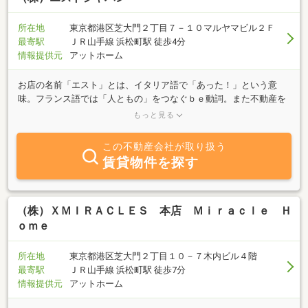
所在地
東京都港区芝大門２丁目７－１０マルヤマビル２Ｆ
最寄駅
ＪＲ山手線 浜松町駅 徒歩4分
情報提供元
アットホーム
お店の名前「エスト」とは、イタリア語で「あった！」という意
味。フランス語では「人ともの」をつなぐｂｅ動詞。また不動産を
意味するリアルエステートを短くした言葉です。皆さんに「あっ
もっと見る
た！あった！」と言っていただけるような不動産会社を目指してい
ます。どうぞお気軽にお立ち寄りください♪♪♪
この不動産会社が取り扱う
賃貸物件を探す
（株）ＸＭＩＲＡＣＬＥＳ 本店 Ｍｉｒａｃｌｅ Ｈ
ｏｍｅ
所在地
東京都港区芝大門２丁目１０－７木内ビル４階
最寄駅
ＪＲ山手線 浜松町駅 徒歩7分
情報提供元
アットホーム