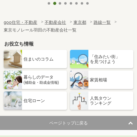
goo住宅・不動産
不動産会社
東京都
路線一覧
東京モノレール羽田の不動産会社一覧
お役立ち情報
「住みたい街」
住まいのコラム
を見つけよう
暮らしのデータ
家賃相場
(補助金・助成金情報)
人気タウン
住宅ローン
ランキング
ページトップに戻る