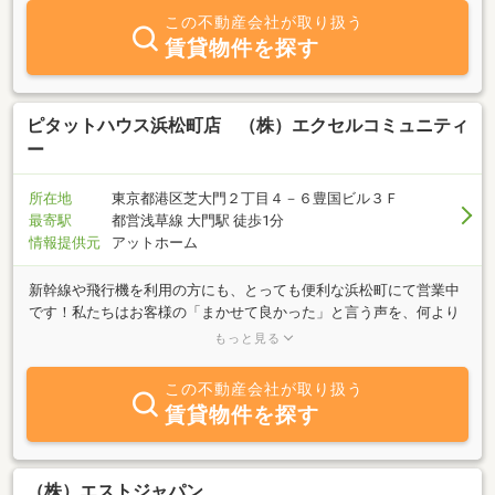
ご希望にも対応可能。全国の豊富な物件情報と経験豊かなスタッフ
この不動産会社が取り扱う
が、最適なご提案をいたします。初めての方も安心してご相談いた
賃貸物件を探す
だけるよう、手続きや疑問点も丁寧にサポートします。信頼できる
情報と確かなサポートで、納得のいく取引を実現。大切な住まい
も、資産用不動産も、安心して購入・売却できる環境を提供しま
す。「不動産のことを気軽に相談してみたい」そんな方も大歓迎で
ピタットハウス浜松町店 （株）エクセルコミュニティ
す。イーパートナーズと一緒に、理想の物件探しや売却を始めてみ
ー
ませんか？
所在地
東京都港区芝大門２丁目４－６豊国ビル３Ｆ
最寄駅
都営浅草線 大門駅 徒歩1分
情報提供元
アットホーム
新幹線や飛行機を利用の方にも、とっても便利な浜松町にて営業中
です！私たちはお客様の「まかせて良かった」と言う声を、何より
も大切にしています！借りたい方、貸したい方、買いたい方、売り
もっと見る
たい方・・・どんなご相談にもお応えいたします。特に借り上げ社
宅の仲介については首都圏Ｎｏ１を目指して、きっとご満足いただ
この不動産会社が取り扱う
けるお手伝いをいたします。空港利用や新幹線等で出張にいらした
賃貸物件を探す
際にもお気軽にご来店くださいませ！
（株）エストジャパン