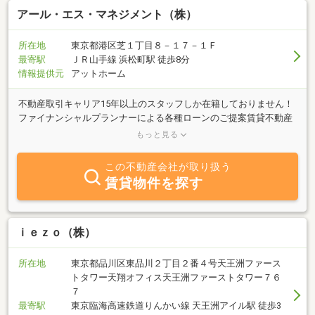
アール・エス・マネジメント（株）
所在地
東京都港区芝１丁目８－１７－１Ｆ
最寄駅
ＪＲ山手線 浜松町駅 徒歩8分
情報提供元
アットホーム
不動産取引キャリア15年以上のスタッフしか在籍しておりません！
ファイナンシャルプランナーによる各種ローンのご提案賃貸不動産
経営管理士による的確な不動産経営コンサルティング損をしない、
もっと見る
もめない相続のコンサルティングフラット３５取次店（新規お借
入・お借換えで月々の支払い押さえます）
この不動産会社が取り扱う
賃貸物件を探す
ｉｅｚｏ（株）
所在地
東京都品川区東品川２丁目２番４号天王洲ファース
トタワー天翔オフィス天王洲ファーストタワー７６
７
最寄駅
東京臨海高速鉄道りんかい線 天王洲アイル駅 徒歩3