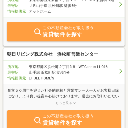
最寄駅
ＪＲ山手線 浜松町駅 徒歩8分
情報提供元
アットホーム
この不動産会社が取り扱う
賃貸物件を探す
朝日リビング株式会社 浜松町営業センター
所在地
東京都港区浜松町２丁目3-8 WTCannex11-016
最寄駅
山手線 浜松町駅 徒歩1分
情報提供元
LIFULL HOME'S
創立５０周年を迎えた社会的信頼と営業マン一人一人がお客様目線
になり、より良い提案を心掛けております。過去にお取引いただい
たお客様は、ほとんどの方がリピーター！浜松町駅直結ビル内の営
もっと見る
業センターです。
この不動産会社が取り扱う
賃貸物件を探す