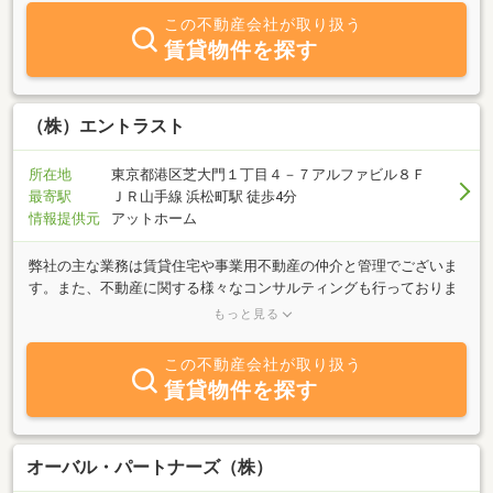
この不動産会社が取り扱う
賃貸物件を探す
（株）エントラスト
所在地
東京都港区芝大門１丁目４－７アルファビル８Ｆ
最寄駅
ＪＲ山手線 浜松町駅 徒歩4分
情報提供元
アットホーム
弊社の主な業務は賃貸住宅や事業用不動産の仲介と管理でございま
す。また、不動産に関する様々なコンサルティングも行っておりま
す。 不動産の運営で困っていること、将来の売却や購入にあたり知
もっと見る
りたいこと等々、女性スタッフが丁寧に対応致します。 是非ご利用
ください。
この不動産会社が取り扱う
賃貸物件を探す
オーバル・パートナーズ（株）