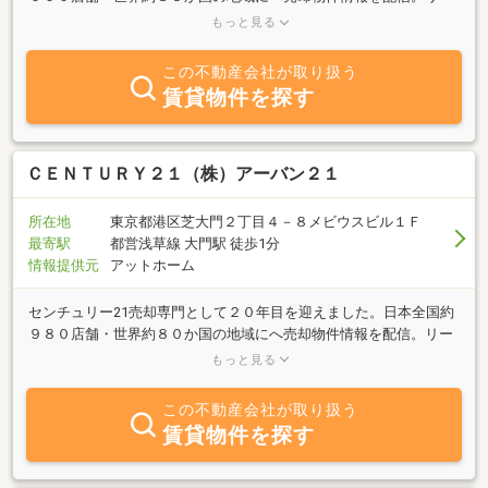
スバック・賃貸管理・当社専属税理士等による相続・法律相談も実
もっと見る
施中！
この不動産会社が取り扱う
賃貸物件を探す
ＣＥＮＴＵＲＹ２１（株）アーバン２１
所在地
東京都港区芝大門２丁目４－８メビウスビル１Ｆ
最寄駅
都営浅草線 大門駅 徒歩1分
情報提供元
アットホーム
センチュリー21売却専門として２０年目を迎えました。日本全国約
９８０店舗・世界約８０か国の地域にへ売却物件情報を配信。リー
スバック・買い替え・賃貸管理・当社専属税理士等による相続・法
もっと見る
律相談もワンストップで対応させていただきます。販売方法につい
ては、売主様のご希望に沿った方法でご提案させていただきます。
この不動産会社が取り扱う
お気軽にご相談ください。他には買替え・退去立ちぬき交渉・賃貸
賃貸物件を探す
管理募集・当社専属税理士・弁護士による相続・税務対策・法律相
談など不動産のご売却は、ＣＥＮＴＵＲＹ２１アーバン２１までご
用命ください。