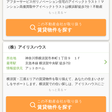
アフターサービス付リノベーション住宅のアイベックトラスト！マ
ンション高価買取中アイベックトラストは横浜駅徒歩7分！不動産
の売買・賃貸・管理及びリフォーム工事など行っております。お気
もっと見る
軽にご来店ください。
この不動産会社が取り扱う
賃貸物件を探す
（株）アイリスハウス
所在地
神奈川県横須賀市本町１丁目９ １Ｆ
最寄駅
京急本線 横須賀中央駅 徒歩7分
情報提供元
アットホーム
横須賀・三浦エリアの賃貸物件を取り揃えて、あなたの住まいさが
しをサポートします。横須賀での住い探しは、アイリスハウスにご
相談ください。ご入居後の快適な暮らしもサポートさせて頂きま
もっと見る
す！是非一度ご来店下さいませ。
この不動産会社が取り扱う
賃貸物件を探す