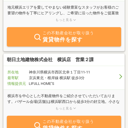
地元横浜エリアを愛してやまない経験豊富なスタッフがお客様のご
要望の物件を丁寧にヒアリングし、ご希望に沿った物件をご提案致
します。また、ご購入だけでなく、売却や物件査定のご相談もお気
もっと見る
軽にお寄せ下さい。
この不動産会社が取り扱う
賃貸物件を探す
朝日土地建物株式会社 横浜店 営業２課
所在地
神奈川県横浜市西区北幸１丁目11-11
最寄駅
京浜東北・根岸線 横浜駅 徒歩3分
情報提供元
LIFULL HOME'S
横浜市を中心とした不動産物件をご紹介させていただいておりま
す。バザール会場(店舗)は横浜駅西口から徒歩3分の好立地。小さな
お子様がいらっしゃるお客様に使用いただけるキッズルームもご用
もっと見る
意しております。
この不動産会社が取り扱う