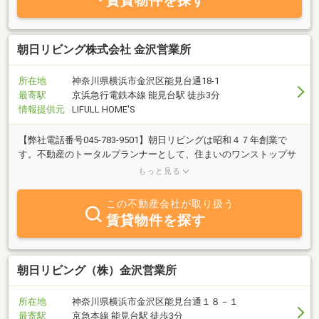
賃貸物件を探す
朝日リビング株式会社 金沢営業所
所在地
神奈川県横浜市金沢区能見台通18-1
最寄駅
京浜急行電鉄本線 能見台駅 徒歩3分
情報提供元
LIFULL HOME'S
【弊社電話番号045-783-9501】朝日リビングは昭和４７年創業で
す。不動産のトータルプランナーとして、住まいのワンストップサ
ービスを提供致します。相続・買取・リースバックなど多種多様な
もっと見る
ご要望に対
この不動産会社が取り扱う
賃貸物件を探す
朝日リビング（株）金沢営業所
所在地
神奈川県横浜市金沢区能見台通１８－１
最寄駅
京急本線 能見台駅 徒歩3分