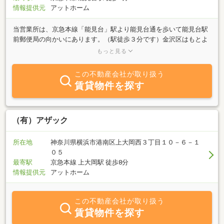
情報提供元
アットホーム
当営業所は、京急本線「能見台」駅より能見台通を歩いて能見台駅
前郵便局の向かいにあります。（駅徒歩３分です）金沢区はもとよ
り、磯子区、港南区、栄区や横須賀方面の物件も幅広くサポートし
もっと見る
ております。売買担当者５名、賃貸担当者３名、営業アシスタント
２名の計１０名でお待ちしております。また、英会話ができるスタ
この不動産会社が取り扱う
ッフもおりますので、お気軽にお越しください。
賃貸物件を探す
（有）アザック
所在地
神奈川県横浜市港南区上大岡西３丁目１０－６－１
０５
最寄駅
京急本線 上大岡駅 徒歩8分
情報提供元
アットホーム
この不動産会社が取り扱う
賃貸物件を探す