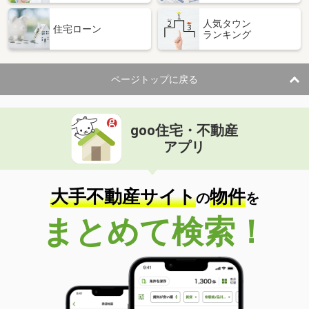
人気タウン
住宅ローン
ランキング
ページトップに戻る
goo住宅・不動産
アプリ
大手不動産サイト
物件
の
を
まとめて検索！