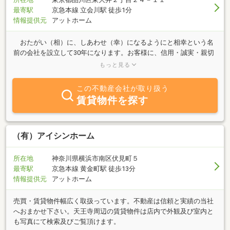
最寄駅
京急本線 立会川駅 徒歩1分
情報提供元
アットホーム
おたがい（相）に、しあわせ（幸）になるようにと相幸という名
前の会社を設立して30年になります。お客様に、信用・誠実・親切
をモットーに快適な環境づくりのお手伝い者（ハッピーライフ・パ
もっと見る
ートナー）としてご満足頂けるよう、ホームページを立ち上げまし
た。ご希望の条件等どしどしお送りください。
この不動産会社が取り扱う
賃貸物件を探す
（有）アイシンホーム
所在地
神奈川県横浜市南区伏見町５
最寄駅
京急本線 黄金町駅 徒歩13分
情報提供元
アットホーム
売買・賃貸物件幅広く取扱っています。不動産は信頼と実績の当社
へおまかせ下さい。天王寺周辺の賃貸物件は店内で外観及び室内と
も写真にて検索及びご覧頂けます。