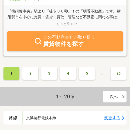
『横須賀中央』駅より『徒歩３０秒』！の「明香不動産」です。横
須賀市を中心に売買・賃貸・買取・管理など不動産に関わる事は、
お気軽にご相談下さい。また事業用物件（売買および賃貸）も多く
もっと見る
扱っております。皆様のご来店を心より、お待ちしております。※
売却査定無料です。（おおまかな価格をご希望の場合、即日お答え
この不動産会社が取り扱う
致しますので、お気軽にお問い合わせ下さい）※売買・賃貸両面か
賃貸物件を探す
らアドバイス致します。
…
1
2
3
4
5
26
1～20
次へ
件
路線
変更する
京浜急行電鉄本線