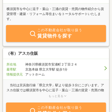
横須賀市を中心に逗子・葉山・三浦の賃貸・売買の物件紹介から賃
貸管理・建築・リフォーム等住まいをトータルサポートいたしま
す。
この不動産会社が取り扱う
賃貸物件を探す
（有）アスカ住販
所在地
神奈川県横須賀市安浦町２丁目２４
最寄駅
京急本線 県立大学駅 徒歩1分
情報提供元
アットホーム
当社は京浜急行線「県立大学」駅より徒歩３分にございます。ア
スカ住販では横須賀市を中心に逗子・葉山・三浦の賃貸・売買の物
件紹介から賃貸管理・建築・リフォーム・任意売却・債務整理まで
もっと見る
住まいをトータルサポートいたします。 一戸建て、マンション、
土地などの不動産の売却をお考えの方、買い替えなどの相談は無料
この不動産会社が取り扱う
です。不動産運用もコンサルティング技能登録者を常駐させており