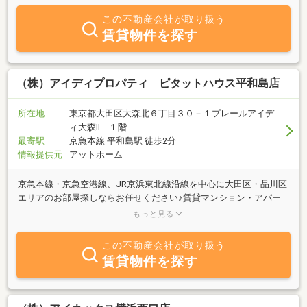
この不動産会社が取り扱う
賃貸物件を探す
（株）アイディプロパティ ピタットハウス平和島店
所在地
東京都大田区大森北６丁目３０－１プレールアイデ
ィ大森Ⅱ １階
最寄駅
京急本線 平和島駅 徒歩2分
情報提供元
アットホーム
京急本線・京急空港線、JR京浜東北線沿線を中心に大田区・品川区
エリアのお部屋探しならお任せください♪賃貸マンション・アパー
トに一番力をいれておりますので賃貸マンション・アパートをお探
もっと見る
しの方は是非当店にお任せを♪広告に掲載出来ていない物件が多数
あります！他社さんの広告でも、ほぼ当社でもご紹介出来ます！他
この不動産会社が取り扱う
社さんよりお得にご紹介出来るように頑張ります。検索してもあま
賃貸物件を探す
り気に入った物件がない場合や検索がご面倒なお客様はお電話か
FAX、メールもしくはホームページからお問い合わせください。ご
希望条件の物件をお探しさせていただきます！スタッフ一同、皆様