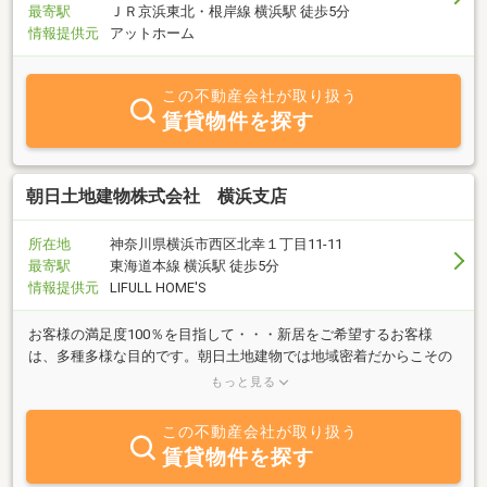
最寄駅
ＪＲ京浜東北・根岸線 横浜駅 徒歩5分
情報提供元
アットホーム
この不動産会社が取り扱う
賃貸物件を探す
朝日土地建物株式会社 横浜支店
所在地
神奈川県横浜市西区北幸１丁目11-11
最寄駅
東海道本線 横浜駅 徒歩5分
情報提供元
LIFULL HOME'S
お客様の満足度100％を目指して・・・新居をご希望するお客様
は、多種多様な目的です。朝日土地建物では地域密着だからこその
強みを発揮し弊社営業マンは、ホットなハートとフットワークの良
もっと見る
さが自慢です。
この不動産会社が取り扱う
賃貸物件を探す