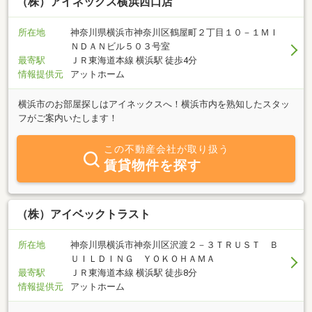
のご連絡、ご来店お待ちしております♪大家さん大募集中です！空
（株）アイネックス横浜西口店
室がございましたらお気軽にご相談ください♪何でもご相談くださ
い！親身になってお手伝いさせていただきます！
所在地
神奈川県横浜市神奈川区鶴屋町２丁目１０－１ＭＩ
ＮＤＡＮビル５０３号室
最寄駅
ＪＲ東海道本線 横浜駅 徒歩4分
情報提供元
アットホーム
横浜市のお部屋探しはアイネックスへ！横浜市内を熟知したスタッ
フがご案内いたします！
この不動産会社が取り扱う
賃貸物件を探す
（株）アイベックトラスト
所在地
神奈川県横浜市神奈川区沢渡２－３ＴＲＵＳＴ Ｂ
ＵＩＬＤＩＮＧ ＹＯＫＯＨＡＭＡ
最寄駅
ＪＲ東海道本線 横浜駅 徒歩8分
情報提供元
アットホーム