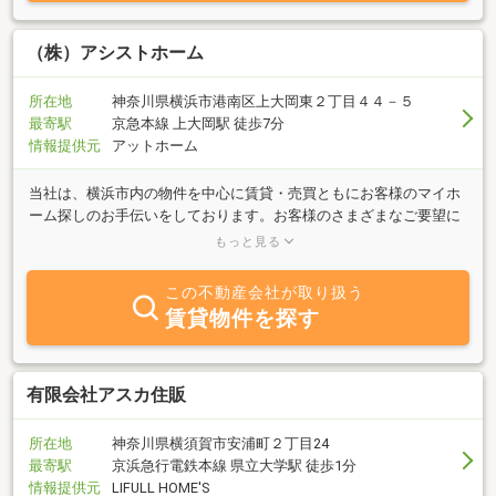
（株）アシストホーム
所在地
神奈川県横浜市港南区上大岡東２丁目４４－５
最寄駅
京急本線 上大岡駅 徒歩7分
情報提供元
アットホーム
当社は、横浜市内の物件を中心に賃貸・売買ともにお客様のマイホ
ーム探しのお手伝いをしております。お客様のさまざまなご要望に
お応えできる様に物件情報を豊富にとりそろえております。具体的
もっと見る
な条件をお申し付けいただければスピーディに対応し、物件情報を
ご紹介します。また、不動産を売りたい、貸したいという方も是非
この不動産会社が取り扱う
ご相談ください。無料にて売却価格査定・家賃査定を行います。資
賃貸物件を探す
金化をお急ぎの方には、当社にて買い取りもいたします。不動産に
関するご相談・お問い合せいつでもお気軽にご連絡ください。
有限会社アスカ住販
所在地
神奈川県横須賀市安浦町２丁目24
最寄駅
京浜急行電鉄本線 県立大学駅 徒歩1分
情報提供元
LIFULL HOME'S