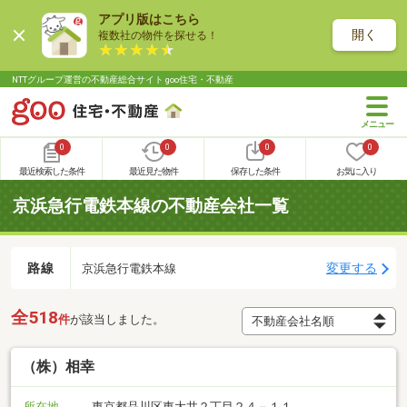
アプリ版はこちら
開く
複数社の物件を探せる！
NTTグループ運営の不動産総合サイト goo住宅・不動産
0
0
0
0
最近検索した条件
最近見た物件
保存した条件
お気に入り
京浜急行電鉄本線の不動産会社一覧
路線
変更する
京浜急行電鉄本線
全518
件
が該当しました。
（株）相幸
所在地
東京都品川区東大井２丁目２４－１１