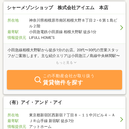
シャーメゾンショップ 株式会社アイエム 本店
所在地
神奈川県相模原市南区相模大野８丁目２−６第１島ビ
ル２階
最寄駅
小田急電鉄小田原線 相模大野駅 徒歩1分
情報提供元
LIFULL HOME'S
小田急線相模大野駅から徒歩1分のお店。20代〜30代の営業スタッ
フがご案致します。主な紹介エリアは小田急江ノ島線中央林間駅〜
町田駅、小田急小田原線相武台前駅〜町田駅まで取扱いございま
もっと見る
す。
この不動産会社が取り扱う
賃貸物件を探す
（有）アイ・アンド・アイ
所在地
東京都新宿区西新宿７丁目８－１１中川ビル４－Ａ
最寄駅
ＪＲ山手線 新宿駅 徒歩7分
情報提供元
アットホーム