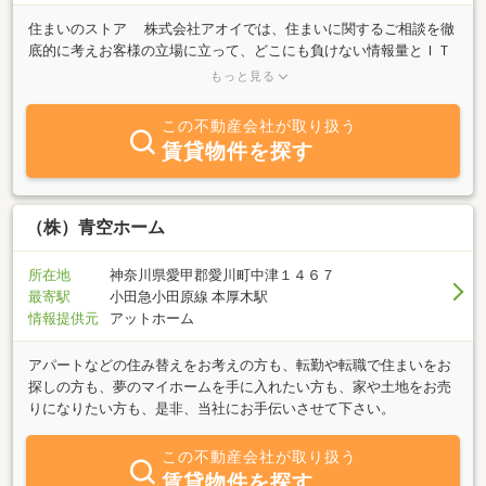
住まいのストア 株式会社アオイでは、住まいに関するご相談を徹
底的に考えお客様の立場に立って、どこにも負けない情報量とＩＴ
を利用したオンライン検索機により、いち早くお客様のご要望にお
もっと見る
答えできるよう努めてまいりました。昨今、建替えるなら住宅会
社、住み替えるなら不動産会社、リフォームならリフォーム会社と
この不動産会社が取り扱う
目的に応じてその会社に相談しているのが現状だと思いますが、長
賃貸物件を探す
年の知識と質の高いスタッフによりお客様が求めているものを的確
に察知し、確実なトータルアドバイスを心がけ、お客様の「夢」を
実現できるよう日々業務を行っております。 HPリニューアル致し
ました!!ＨＰへのリンクボタンがページ右上にございます。是非ご覧
（株）青空ホーム
下さい。https://www.sumainostore.jp/
所在地
神奈川県愛甲郡愛川町中津１４６７
最寄駅
小田急小田原線 本厚木駅
情報提供元
アットホーム
アパートなどの住み替えをお考えの方も、転勤や転職で住まいをお
探しの方も、夢のマイホームを手に入れたい方も、家や土地をお売
りになりたい方も、是非、当社にお手伝いさせて下さい。
この不動産会社が取り扱う
賃貸物件を探す