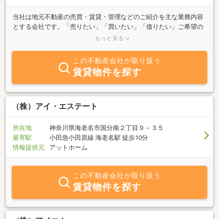
当社は地元不動産の売買・賃貸・管理などのご紹介を主な業務内容
とする会社です。「売りたい」「買いたい」「借りたい」ご希望の
方は、不動産に関する質問はどんなことでもお気軽にご相談くださ
もっと見る
い。豊富な情報力でお客様のご希望に併せたスピーディな対応を心
掛けております。特に新宿区エリアはぜひ、当社へご相談くださ
この不動産会社が取り扱う
い。
賃貸物件を探す
（株）アイ・エステート
所在地
神奈川県海老名市国分南２丁目９－３５
最寄駅
小田急小田原線 海老名駅 徒歩10分
情報提供元
アットホーム
この不動産会社が取り扱う
賃貸物件を探す