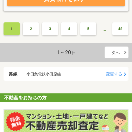
…
1
2
3
4
5
48
1～20
次へ
件
路線
変更する
小田急電鉄小田原線
不動産をお持ちの方