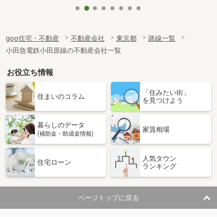
goo住宅・不動産
不動産会社
東京都
路線一覧
小田急電鉄小田原線の不動産会社一覧
お役立ち情報
「住みたい街」
住まいのコラム
を見つけよう
暮らしのデータ
家賃相場
(補助金・助成金情報)
人気タウン
住宅ローン
ランキング
ページトップに戻る