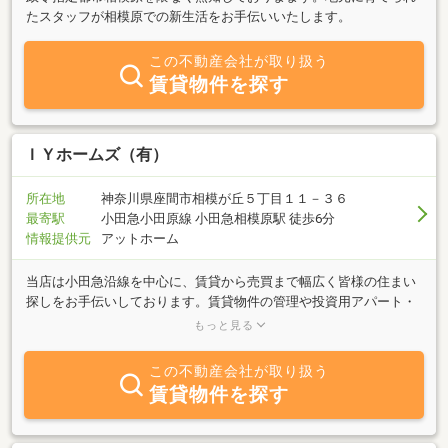
たスタッフが相模原での新生活をお手伝いいたします。
この不動産会社が取り扱う
賃貸物件を探す
ＩＹホームズ（有）
所在地
神奈川県座間市相模が丘５丁目１１－３６
最寄駅
小田急小田原線 小田急相模原駅 徒歩6分
情報提供元
アットホーム
当店は小田急沿線を中心に、賃貸から売買まで幅広く皆様の住まい
探しをお手伝いしております。賃貸物件の管理や投資用アパート・
マンションの売買等も取り扱っておりますので不動産の事なら何で
もっと見る
もご相談下さい。皆様のご来店を心よりお待ちしております。
この不動産会社が取り扱う
賃貸物件を探す