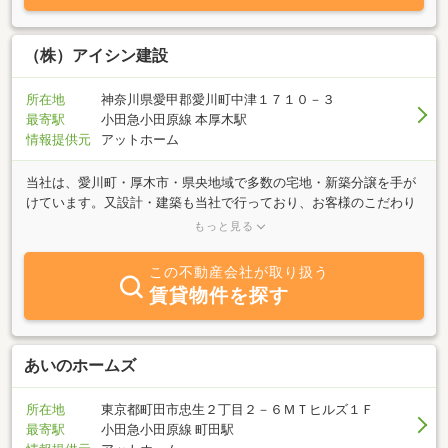
（株）アイシン建設
所在地
神奈川県愛甲郡愛川町中津１７１０－３
最寄駅
小田急小田原線 本厚木駅
情報提供元
アットホーム
当社は、愛川町・厚木市・県央地域で多数の宅地・新築分譲を手が
けています。又設計・建築も当社で行っており、お客様のこだわり
の家実現のお手伝いをさせて頂いております。販売予定の未公開物
もっと見る
件などもございます。是非お気軽にお問い合せ下さい。
この不動産会社が取り扱う
賃貸物件を探す
あいのホームズ
所在地
東京都町田市忠生２丁目２－６ＭＴヒルズ１Ｆ
最寄駅
小田急小田原線 町田駅