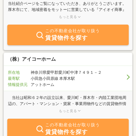
当社紹介ページをご覧になっていただき、ありがとうございます。
厚木市にて、地域密着をモットーに営業している『アイオイ商事』
と申します。厚木市を中心に、県央エリアの賃貸・売買の不動産物
もっと見る
件を、幅広い物件情報網から、お客様に適した物件をご紹介させて
いただいております。〜私たちはお客様の“便利さ”をお手伝い致し
この不動産会社が取り扱う
ます〜という企業理念のもと、県央エリアにてセブンイレブンを５
賃貸物件を探す
店舗。保険代理店業務など、みなさまの“便利さ”の向上を常に心掛
け、業務展開しております。『ホームページ』リンクボタンより、
是非当社ホームページもご覧下さい。
（株）アイコーホーム
所在地
神奈川県愛甲郡愛川町中津７４９１－２
最寄駅
小田急小田原線 本厚木駅
情報提供元
アットホーム
当社は昭和６２年の設立以来、愛川町・厚木市・内陸工業団地周
辺の、アパート・マンション・貨家・事業用物件などの賃貸物件情
報、売地・売家（新築一戸建て・中古一戸建て）などの売買物件情
もっと見る
報をご案内しています。 不動産のご売却や資産運用をお考えの方
も、当社までお気軽にご相談ください。 □■ 当社はスタッフ全員が
この不動産会社が取り扱う
宅地建物取引士です ■□
賃貸物件を探す