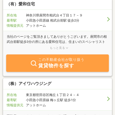
（有）愛和住宅
所在地
神奈川県座間市相武台４丁目１７－９
最寄駅
小田急小田原線 相武台前駅 徒歩2分
情報提供元
アットホーム
当社のページをご覧頂きましてありがとうございます。座間市の相
武台前駅徒歩3分の所にある愛和住宅は、住まいのスペシャリスト
として、物件の賃貸、売買、新築、増築、リフォームなどの様々な
もっと見る
住まいに関するお手伝いをお客様に提供しております。 売買・賃
貸・新築・増築・リフォーム等、住まいのことなら何でもご相談下
この不動産会社が取り扱う
さい。ていねいに親切に対応させていただきます。小田急線を中心
賃貸物件を探す
に、最新優良物件をご紹介させて頂いております。店内では最新物
件をご自分で自由にご覧いただけます。また、図面郵送サービスな
ども行っておりますので、忙しいので中々行けない・・・そんな方
もお気軽にお問い合わせください！お客様のお越しを、心よりお待
（株）アイワハウジング
ちしております！物件は色々とありますので、ぜひホームページに
リンクして下さい。
所在地
東京都世田谷区梅丘１丁目２４－４
最寄駅
小田急小田原線 梅ヶ丘駅 徒歩1分
情報提供元
アットホーム