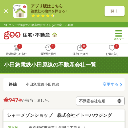
アプリ版はこちら
開く
複数社の物件を探せる！
NTTグループ運営の不動産総合サイト goo住宅・不動産
0
0
0
0
最近検索した条件
最近見た物件
保存した条件
お気に入り
小田急電鉄小田原線の不動産会社一覧
路線
変更する
小田急電鉄小田原線
全947
件
が該当しました。
シャーメゾンショップ 株式会社イトーハウジング
所在地
東京都町田市玉川学園７丁目５−１