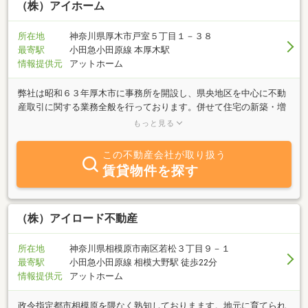
（株）アイホーム
所在地
神奈川県厚木市戸室５丁目１－３８
最寄駅
小田急小田原線 本厚木駅
情報提供元
アットホーム
弊社は昭和６３年厚木市に事務所を開設し、県央地区を中心に不動
産取引に関する業務全般を行っております。併せて住宅の新築・増
改築・リフォームや近隣企業の工場営繕業務も行っておいります。
もっと見る
不動産・建築に関することは何でもお気軽にご相談ください。
この不動産会社が取り扱う
賃貸物件を探す
（株）アイロード不動産
所在地
神奈川県相模原市南区若松３丁目９－１
最寄駅
小田急小田原線 相模大野駅 徒歩22分
情報提供元
アットホーム
政令指定都市相模原を隈なく熟知しておりまます。地元に育てられ