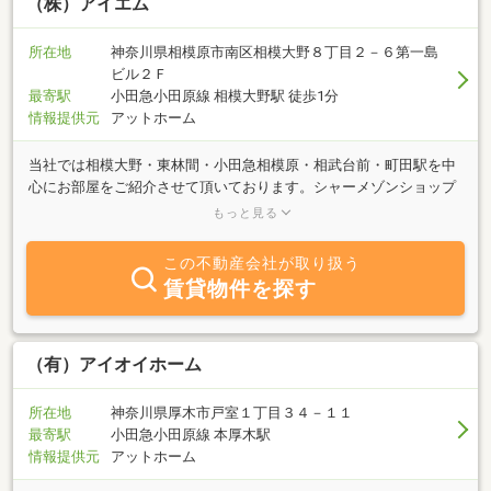
（株）アイエム
所在地
神奈川県相模原市南区相模大野８丁目２－６第一島
ビル２Ｆ
最寄駅
小田急小田原線 相模大野駅 徒歩1分
情報提供元
アットホーム
当社では相模大野・東林間・小田急相模原・相武台前・町田駅を中
心にお部屋をご紹介させて頂いております。シャーメゾンショップ
加盟店として、相模大野駅前ではもっとも多くの積水ハウス施工の
もっと見る
アパートやマンションがご紹介可能となっております。しっかりし
ていて、綺麗なお部屋をお探しの方はぜひ一度お気軽にご来店・お
この不動産会社が取り扱う
問い合わせ下さいませ。初期費用の一部クレジット決済ができま
賃貸物件を探す
す。初期費用が用意できずに断念したお部屋がありましたら、是非
アイエムまでご相談下さい。
（有）アイオイホーム
所在地
神奈川県厚木市戸室１丁目３４－１１
最寄駅
小田急小田原線 本厚木駅
情報提供元
アットホーム