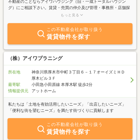
不動産のことならアイワハウジング（旧・一成トータルハウジン
グ）にご相談下さい。賃貸・売買の仲介及び管理・事務所・店舗探
しまで、何でもご要望にお答えいたします。首都圏の売買・賃貸物
もっと見る
件情報は常時、多数ございます。当社専門スタッフが親切にお客様
をサポートしてゆきますので、お気軽にお問い合わせ下さい。又、
この不動産会社が取り扱う
賃貸物件のオーナー様にも運用・経営のコンサルティングも承って
賃貸物件を探す
おります。
（株）アイワプラニング
所在地
神奈川県厚木市中町３丁目６－１７オーイズミＨＤ
厚木ビル３Ｆ
最寄駅
小田急小田原線 本厚木駅 徒歩2分
情報提供元
アットホーム
私たちは「土地を有効活用したいニーズ」「出店したいニーズ」
「便利な街を望むニーズ」を満たす街づくりに貢献します
この不動産会社が取り扱う
賃貸物件を探す