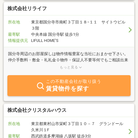
株式会社リライフ
所在地
東京都国分寺市南町３丁目１８−１１ サイトウビル
３階
最寄駅
中央本線 国分寺駅 徒歩1分
情報提供元
LIFULL HOME'S
国分寺周辺のお部屋探しは物件情報豊富な当社におまかせ下さい。
仲介手数料・敷金・礼礼金０物件・保証人不要等何でもご相談出来
ますのでお気軽にご来店ください。初期費用クレジット決済可能で
もっと見る
す。
この不動産会社が取り扱う
賃貸物件を探す
株式会社クリスタルハウス
所在地
東京都東村山市栄町３丁目１０－７ グランドール
久米川１F
最寄駅
西武鉄道多摩湖線 八坂駅 徒歩3分