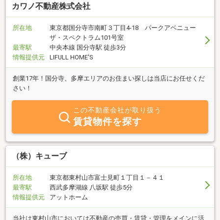
カワノ不動産株式会社
所在地
東京都国分寺市南町３丁目4-18 パークアベニュー
ザ・スペクトラム101号室
最寄駅
中央本線 国分寺駅 徒歩3分
情報提供元
LIFULL HOME'S
創業17年！国分寺、多摩エリアのお住まい探しは当店にお任せくだ
さい！
この不動産会社が取り扱う
賃貸物件を探す
（株）キューブ
所在地
東京都東村山市富士見町１丁目１－４１
最寄駅
西武多摩湖線 八坂駅 徒歩5分
情報提供元
アットホーム
当社は東村山市においては不動産の売買・賃貸・管理をメインに活