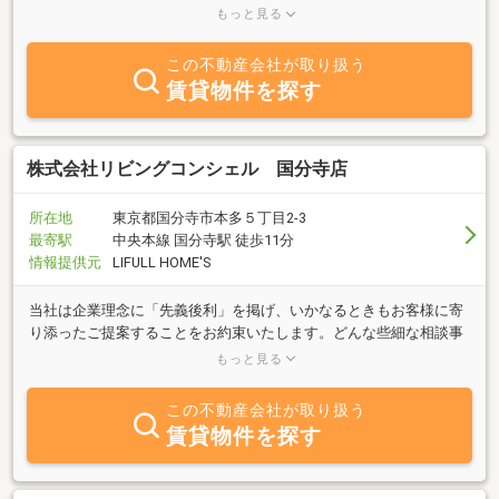
安を解消いたします◆◇◆お問合せ【０４２-３１２-２８０５】ま
もっと見る
で◆◇◆
この不動産会社が取り扱う
賃貸物件を探す
株式会社リビングコンシェル 国分寺店
所在地
東京都国分寺市本多５丁目2-3
最寄駅
中央本線 国分寺駅 徒歩11分
情報提供元
LIFULL HOME'S
当社は企業理念に「先義後利」を掲げ、いかなるときもお客様に寄
り添ったご提案することをお約束いたします。どんな些細な相談事
でも構いません。不動産でのお困りごとは是非当社にお任せくださ
もっと見る
い！
この不動産会社が取り扱う
賃貸物件を探す