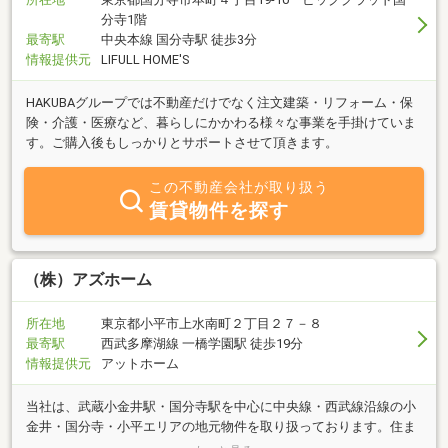
分寺1階
最寄駅
中央本線 国分寺駅 徒歩3分
情報提供元
LIFULL HOME'S
HAKUBAグループでは不動産だけでなく注文建築・リフォーム・保
険・介護・医療など、暮らしにかかわる様々な事業を手掛けていま
す。ご購入後もしっかりとサポートさせて頂きます。
この不動産会社が取り扱う
賃貸物件を探す
（株）アズホーム
所在地
東京都小平市上水南町２丁目２７－８
最寄駅
西武多摩湖線 一橋学園駅 徒歩19分
情報提供元
アットホーム
当社は、武蔵小金井駅・国分寺駅を中心に中央線・西武線沿線の小
金井・国分寺・小平エリアの地元物件を取り扱っております。住ま
い探しは、お客様のライフスタイルを知ることから始まります。