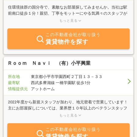
住環境抜群の国分寺で、素敵なお部屋探してみませんか。当社は駅
前南口徒歩１分！親切、丁寧をモットーにやる気満々のスタッフが
部屋探しのお手伝いを致します。１Ｒ～ファミリータイプの賃貸物
もっと見る
件、そして将来の為の戸建売買物件まで、ご案内はもちろん、小さ
な事から大きな事まで、なんなりとご相談下さい。きっと、お力に
この不動産会社が取り扱う
なります。物件情報はＦＡＸ又は郵送でも、ご紹介致します。
賃貸物件を探す
Ｒｏｏｍ Ｎａｖｉ （有）小平興業
所在地
東京都小平市学園西町２丁目１３－３３
最寄駅
西武多摩湖線 一橋学園駅 徒歩1分
情報提供元
アットホーム
2022年度から新規スタッフが加わり、地元密着で営業しています！
主にお部屋探しについては、業界歴１０年以上のベテランスタッフ
が対応しますので、気になることがあれば何でもお気軽にお問い合
もっと見る
わせください！当社では「たくさんの方のお部屋探しをする」ので
はなく、一組一組のお客様へ丁寧に、そして安心してお部屋を借り
この不動産会社が取り扱う
て頂ける、そんな不動産会社を目指して、毎日全員で協力して取り
賃貸物件を探す