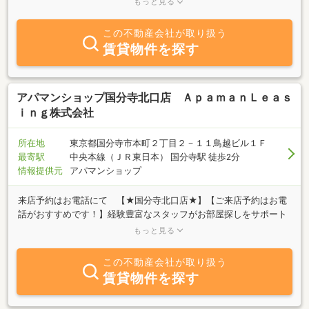
もっと見る
「お客様が何を考え、何を求めているのかを理解してこそ、満足の
いく住まいをご提供できる。」そう考えているからです。おかげさ
この不動産会社が取り扱う
まで、お客様からのご紹介も非常に多く、他社様にはない物件も多
賃貸物件を探す
数取り揃えております。また、地元環境を熟慮した上での物件選
び、仲介に大変ご好評いただいており、両隣の入居者も把握してお
りますので、安心してお住まいいただけます。当社ホームページに
も最新の物件情報が満載となっていますので、ぜひ一度ご覧下さ
アパマンショップ国分寺北口店 ＡｐａｍａｎＬｅａｓ
い。電話やメールでの受付も随時行っておりますので、お気軽にお
ｉｎｇ株式会社
問い合せ下さい。スタッフ一同、ご来店お待ちしてます。
所在地
東京都国分寺市本町２丁目２－１１鳥越ビル１Ｆ
最寄駅
中央本線（ＪＲ東日本） 国分寺駅 徒歩2分
情報提供元
アパマンショップ
来店予約はお電話にて 【★国分寺北口店★】【ご来店予約はお電
話がおすすめです！】経験豊富なスタッフがお部屋探しをサポート
致します！ 国分寺駅北口ロータリー右手、富士そばさんの角を左
もっと見る
折してま
この不動産会社が取り扱う
賃貸物件を探す