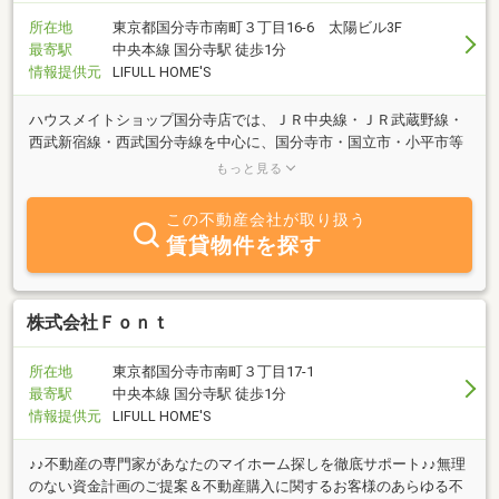
所在地
東京都国分寺市南町３丁目16-6 太陽ビル3F
最寄駅
中央本線 国分寺駅 徒歩1分
情報提供元
LIFULL HOME'S
ハウスメイトショップ国分寺店では、ＪＲ中央線・ＪＲ武蔵野線・
西武新宿線・西武国分寺線を中心に、国分寺市・国立市・小平市等
の物件情報を多数ご用意しております。賃貸だけでなく、売買もご
もっと見る
提案できます！！
この不動産会社が取り扱う
賃貸物件を探す
株式会社Ｆｏｎｔ
所在地
東京都国分寺市南町３丁目17-1
最寄駅
中央本線 国分寺駅 徒歩1分
情報提供元
LIFULL HOME'S
♪♪不動産の専門家があなたのマイホーム探しを徹底サポート♪♪無理
のない資金計画のご提案＆不動産購入に関するお客様のあらゆる不