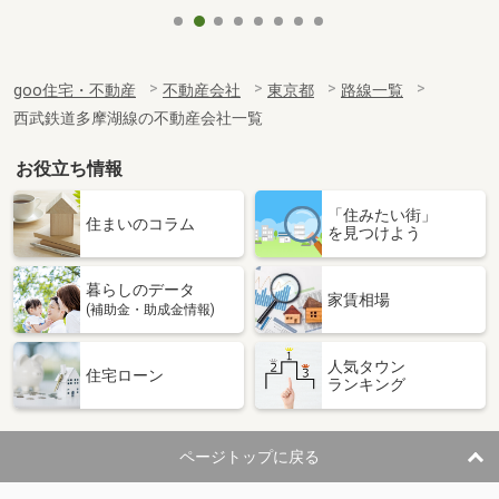
goo住宅・不動産
不動産会社
東京都
路線一覧
西武鉄道多摩湖線の不動産会社一覧
お役立ち情報
「住みたい街」
住まいのコラム
を見つけよう
暮らしのデータ
家賃相場
(補助金・助成金情報)
人気タウン
住宅ローン
ランキング
ページトップに戻る