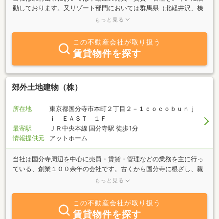
動しております。又リゾート部門においては群馬県（北軽井沢、榛
名、川場、片品、赤城、子持等）宮城県（蔵王青根温泉）を中心に
もっと見る
管理の充実した物件を取り揃えております。 さて、当社は昭和６
０年に東村山に根を下ろして以来、お客様に接する姿勢は一貫とし
この不動産会社が取り扱う
て親切・丁寧を心掛けております。おかげ様で設立以来さまざまな
賃貸物件を探す
お客様の声にお応えしながら快適なライフスタイルを支え続けてき
ました。「人が集まる家をご提供する」それが私達のテーマです。
家は恋愛のように相性があります。私達もお客様と真剣に見つめ合
い努力します。
郊外土地建物（株）
所在地
東京都国分寺市本町２丁目２－１ｃｏｃｏｂｕｎｊ
ｉ ＥＡＳＴ １Ｆ
最寄駅
ＪＲ中央本線 国分寺駅 徒歩1分
情報提供元
アットホーム
当社は国分寺周辺を中心に売買・賃貸・管理などの業務を主に行っ
ている、創業１００余年の会社です。古くから国分寺に根ざし、親
切・丁寧をモットーにお客様のご要望にお応え致しております。不
もっと見る
動産に関するご質問は何でもお気軽にご相談下さい。
この不動産会社が取り扱う
賃貸物件を探す