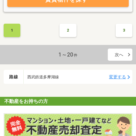
組んでいます。もちろんお急ぎのお部屋探しもお任せください！お
引越し・新生活は長い人生の中で、それぞれ岐路になるタイミング
が多いものです。私どもはそういったタイミングで少しでも、皆様
が抱える悩みや問題を解消し、明るい新生活を迎えて頂きたいので
す！「まだ具体的でなくても、とりあえず相談してみたい」そんな
1
2
3
思いがありましたら、お気軽にご相談ください！オンラインでのご
相談なども受付可能です。皆さまからのお問い合わせ・ご相談をス
タッフ一同、心よりお待ちしております。
1～20
次へ
件
路線
変更する
西武鉄道多摩湖線
不動産をお持ちの方