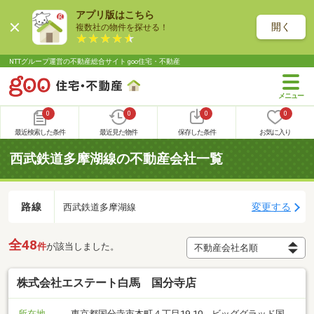
アプリ版はこちら
開く
複数社の物件を探せる！
NTTグループ運営の不動産総合サイト goo住宅・不動産
0
0
0
0
最近検索した条件
最近見た物件
保存した条件
お気に入り
西武鉄道多摩湖線の不動産会社一覧
路線
変更する
西武鉄道多摩湖線
全48
件
が該当しました。
株式会社エステート白馬 国分寺店
所在地
東京都国分寺市本町４丁目19-10 ビッググラッド国