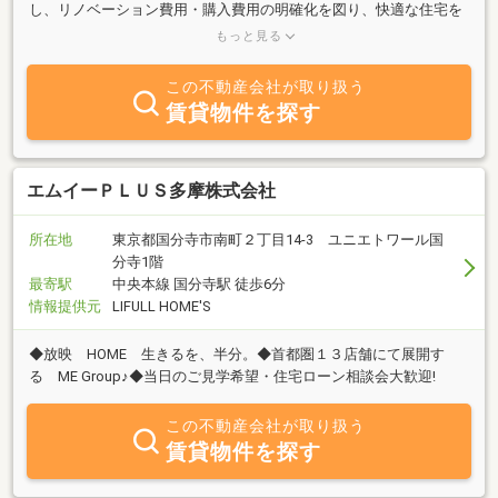
し、リノベーション費用・購入費用の明確化を図り、快適な住宅を
手ごろな価格で販売することに努めるとともに、お客様の住みた
もっと見る
い・住み続けたいエリアで、予算に合わせて希望に叶う住宅を探す
ことができるように、弊社リノベーションコンサル型仲介を行って
この不動産会社が取り扱う
おります。 安心・安全な住まいにする為の空間設計を行い、付加
賃貸物件を探す
価値のあるプランニングをご提案してまいりますので、お気軽にお
問い合わせ下さい。
エムイーＰＬＵＳ多摩株式会社
所在地
東京都国分寺市南町２丁目14-3 ユニエトワール国
分寺1階
最寄駅
中央本線 国分寺駅 徒歩6分
情報提供元
LIFULL HOME'S
◆放映 HOME 生きるを、半分。◆首都圏１３店舗にて展開す
る ME Group♪◆当日のご見学希望・住宅ローン相談会大歓迎!
この不動産会社が取り扱う
賃貸物件を探す