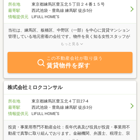
所在地
東京都練馬区豊玉北５丁目２４番１５号
最寄駅
西武池袋・豊島線 練馬駅 徒歩5分
情報提供元
LIFULL HOME'S
当社は、練馬区、板橋区、中野区（一部）を中心に賃貸マンション
管理している地元密着の会社です。物件を良く知る女性スタッフが
中心だから安心してご相談ください。また、特優賃（都民住宅）も
もっと見る
豊富に扱っています。
この不動産会社が取り扱う
賃貸物件を探す
株式会社ミロクコンサル
所在地
東京都練馬区豊玉北４丁目27-4
最寄駅
西武池袋・豊島線 練馬駅 徒歩3分
情報提供元
LIFULL HOME'S
投資・事業用専門不動産会社：長年代表及び役員が投資・事業用不
動産で真摯に取り組んでおります。金融機関、弁護士、税理士、宗
教法人、事業法人などの未公開・訳あり案件などを中心に取り組ん