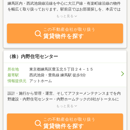
練馬区内・西武池袋線沿線を中心に大江戸線・有楽町線沿線の物件
を幅広く取り扱っております。駅前店ではお部屋探しを、本店では
主に管理業務を行っております。ピアノ可物件や低額物件、新築や
もっと見る
ハイグレードな物件まで、お客様のニーズを満たす情報を必ずや提
供させて頂きます。又、物件情報のみならず、スタッフよりご希望
この不動産会社が取り扱う
の方には、練馬地域の歴史、お得なタウン情報（おいしいレストラ
賃貸物件を探す
ンやラーメン店など）、お役立ち情報（評判の良い医院など）もお
教えします。まずはお気軽にお問合せ下さい。親身になって対応さ
せて頂きます。皆様のご来店を心よりお待ちしております。
（株）内野住宅センター
所在地
東京都練馬区豊玉北５丁目２４－１５
最寄駅
西武池袋・豊島線 練馬駅 徒歩5分
情報提供元
アットホーム
設計・施行から管理・運営、そしてアフターメンテナンスまでを内
野建設・内野住宅センター・内野ホームテックの3社がトータルに
対応しているのが“安心の賃貸ライフ”をお過ごし戴ける秘訣です。
もっと見る
当社では西武池袋線・西武新宿線・中央線・有楽町線・大江戸線・
東武東上線を中心に城北、城西エリアに鉄骨鉄筋、及び鉄筋コンク
この不動産会社が取り扱う
リートのマンションのみを約300棟6,5000戸管理しており、その1棟
賃貸物件を探す
1棟にお住まい戴いている方の立場に立ったきめ細やかな対応を心