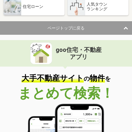
人気タウン
住宅ローン
ランキング
ページトップに戻る
goo住宅・不動産
アプリ
大手不動産サイト
物件
の
を
まとめて検索！