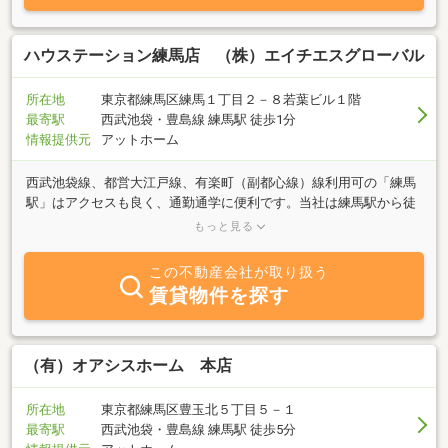
掛け、快適な住環境をお届けしています。
ハウステーション練馬店 （株）エイチエスグローバル
所在地
東京都練馬区練馬１丁目２－８若葉ビル１階
最寄駅
西武池袋・豊島線 練馬駅 徒歩1分
情報提供元
アットホーム
西武池袋線、都営大江戸線、有楽町（副都心線）線利用可の「練馬
駅」はアクセスも良く、通勤通学に便利です。当社は練馬駅から徒
歩1分。スタッフの殆どが練馬区に住み、練馬区に密着した業務を
もっと見る
行っております。地域Ｎｏ．１の物件数とネットワーク・オンライ
ンシステムで、他社の掲載物件も全てお取り寄せしてまとめてご紹
この不動産会社が取り扱う
介可能です。転勤や地方からのお部屋探しでなかなか時間が避けな
賃貸物件を探す
い方にも地域に根付いた情報を元にスピーディで安心な物件紹介を
させていただきます。お部屋探しのご条件・ご質問から、入居日交
渉など何なりとお問い合わせ下さい。初回費用や家賃交渉も頑張り
ます！
（有）オアシスホーム 本店
所在地
東京都練馬区豊玉北５丁目５－１
最寄駅
西武池袋・豊島線 練馬駅 徒歩5分