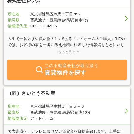
株式会社レンズ
所在地
東京都練馬区練馬１丁目26-2
最寄駅
西武池袋・豊島線 練馬駅 徒歩1分
情報提供元
LIFULL HOME'S
人生で一番大きい買い物の1つである「マイホームのご購入」R-ENs
では、お客様の事を一番に考え地域に根差した情報網をもとにいち
早く情報をキャッチ。お客様のより良い暮らしを描くためのご提案
もっと見る
を致します。
この不動産会社が取り扱う
賃貸物件を探す
（同）さいとう不動産
所在地
東京都練馬区中村１丁目５－３
最寄駅
西武池袋・豊島線 練馬駅 徒歩10分
情報提供元
アットホーム
★大家様へ デフレに負けない賃貸業を御提案致します。上手に一