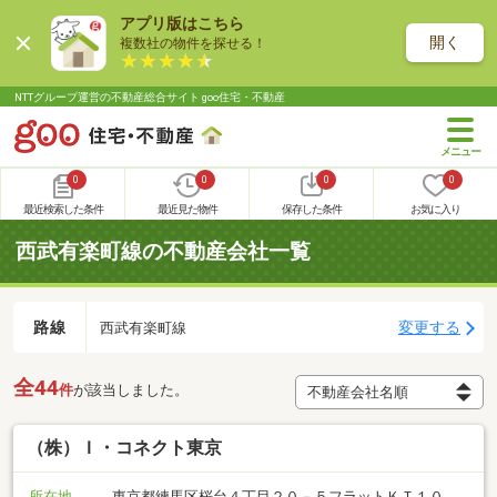
アプリ版はこちら
開く
複数社の物件を探せる！
NTTグループ運営の不動産総合サイト goo住宅・不動産
0
0
0
0
最近検索した条件
最近見た物件
保存した条件
お気に入り
西武有楽町線の不動産会社一覧
路線
変更する
西武有楽町線
全44
件
が該当しました。
（株）Ｉ・コネクト東京
所在地
東京都練馬区桜台４丁目２０－５フラットＫＴ１０