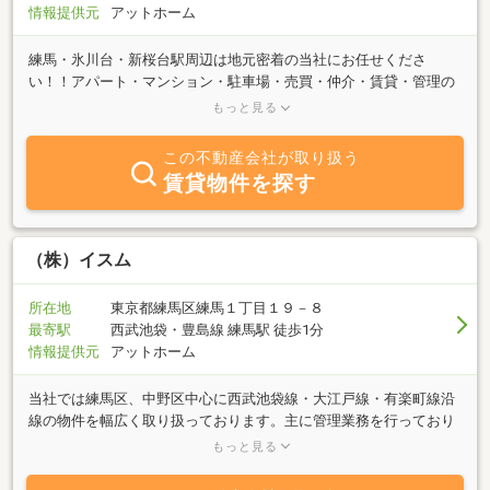
情報提供元
アットホーム
練馬・氷川台・新桜台駅周辺は地元密着の当社にお任せくださ
い！！アパート・マンション・駐車場・売買・仲介・賃貸・管理の
事何でもご相談ください☆お客様の立場になって親切・丁寧にご対
もっと見る
応させていただきます。
この不動産会社が取り扱う
賃貸物件を探す
（株）イスム
所在地
東京都練馬区練馬１丁目１９－８
最寄駅
西武池袋・豊島線 練馬駅 徒歩1分
情報提供元
アットホーム
当社では練馬区、中野区中心に西武池袋線・大江戸線・有楽町線沿
線の物件を幅広く取り扱っております。主に管理業務を行っており
ますが、デザイン性の優れた物件、ハイグレードな物件、ペット可
もっと見る
物件、楽器演奏可能物件など特徴のある魅力的な物件を準備させて
いただきました。お部屋をお探しの方には、ご満足いただけるサー