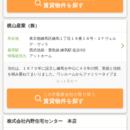
賃貸物件を探す
梶山産業（株）
所在地
東京都練馬区練馬１丁目１８番１８号－２Ｆヴェル
デ・ヴィラ
最寄駅
西武池袋・豊島線 練馬駅 徒歩5分
情報提供元
アットホーム
当社は、１９７０年に設立し練馬を中心に４５年の間、実績と信頼
を積み重ねてまいりました。ワンルームからファミリータイプま
で、お客様のニーズにお応え出来る物件を数多く揃えております。
もっと見る
入居者の皆様が「望む」住環境づくりを心がけ、より安全により住
みやすい住まいを提供致します。
この不動産会社が取り扱う
賃貸物件を探す
株式会社内野住宅センター 本店