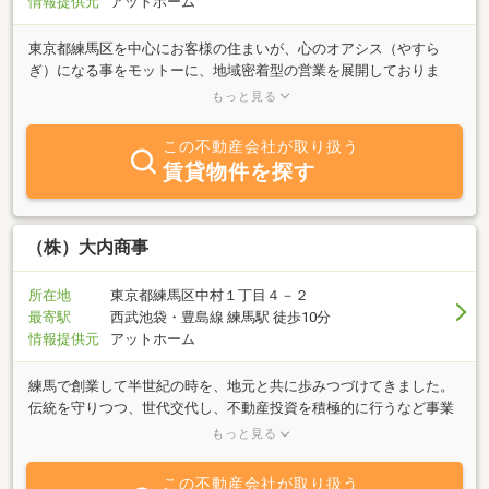
情報提供元
アットホーム
東京都練馬区を中心にお客様の住まいが、心のオアシス（やすら
ぎ）になる事をモットーに、地域密着型の営業を展開しておりま
す。常にお客様の希望条件を重視し、お客様の立場に立って、迅
もっと見る
速、機敏な対応で、お客様のお手伝いができます様、スタッフ一同
心よりお待ちしております。また、当社ホームページもご覧下さ
この不動産会社が取り扱う
い。メール送信、ＦＡＸ送付、郵送も行っておりますのでお気軽に
賃貸物件を探す
お申し付け下さい。
（株）大内商事
所在地
東京都練馬区中村１丁目４－２
最寄駅
西武池袋・豊島線 練馬駅 徒歩10分
情報提供元
アットホーム
練馬で創業して半世紀の時を、地元と共に歩みつづけてきました。
伝統を守りつつ、世代交代し、不動産投資を積極的に行うなど事業
展開を行っております。不動産に関することでしたら、売買・賃
もっと見る
貸・管理、不動産の有効活用、どうぞご相談下さい。
この不動産会社が取り扱う