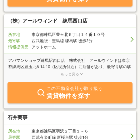
（株）アールウィンド 練馬西口店
所在地
東京都練馬区豊玉北６丁目１４番１０号
最寄駅
西武池袋・豊島線 練馬駅 徒歩3分
情報提供元
アットホーム
アパマンショップ練馬駅西口店 株式会社 アールウィンドは東京
都練馬区豊玉北6-14-10（区役所付近）に店舗があり、最寄り駅の駅
は西武池袋線練馬駅です。営業時間は１０：００～１９：００で、
もっと見る
定休日は水曜。主な取り扱い物件種別は賃貸：アパート・マンショ
ン、戸建ほか、事務所・店舗、駐車場、工場・倉庫。売買：新築一
この不動産会社が取り扱う
戸建、中古マンション、中古一戸建、土地です。当店（アパマンシ
賃貸物件を探す
ョップ練馬西口店）は複数のインターネットサイトに情報を掲載し
ております関係で、アットホームサイトには情報数に限りがござい
ます。店頭での情報数はお任せ下さいませ！
石井商事
所在地
東京都練馬区羽沢２丁目１－６
最寄駅
西武有楽町線 新桜台駅 徒歩1分