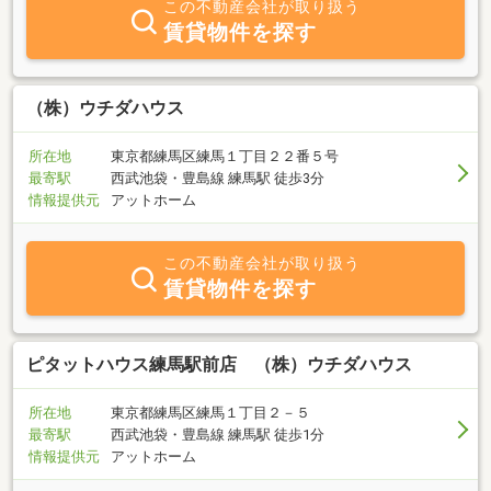
この不動産会社が取り扱う
ビス提供を日々心掛けて心掛けております。また物件所有し、お困
賃貸物件を探す
りの方は是非ともご相談ください。ベテラン社員が的確なアドバイ
スにて対応させていただきます。物件情報のみならず、練馬地域情
報、お得な情報も準備しておりますのでまずはお気軽にお問合せ下
さい。誠実なスタッフが親身になって対応させて頂きます。皆様の
（株）ウチダハウス
ご来店を心よりお待ちしております。
所在地
東京都練馬区練馬１丁目２２番５号
最寄駅
西武池袋・豊島線 練馬駅 徒歩3分
情報提供元
アットホーム
この不動産会社が取り扱う
賃貸物件を探す
ピタットハウス練馬駅前店 （株）ウチダハウス
所在地
東京都練馬区練馬１丁目２－５
最寄駅
西武池袋・豊島線 練馬駅 徒歩1分
情報提供元
アットホーム