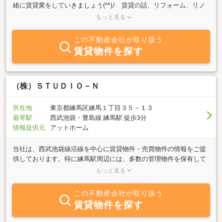
緒に賃貸業をしていきましょう(^^)/ 賃貸の話、リフォーム、リノ
ベーション、再建築不可物件の活かし方のお話等、どんな御相談で
もっと見る
もお待ちしております。上手に資産活用しましょう！★お家や土地
を売りたい方へ 再建築不可の物件等の場合でもご相談ください
この不動産会社が取り扱う
(^_-)-☆☆お部屋を借りたいお客様、金利の安い今、お家を買いたい
賃貸物件を探す
お客様へ。 賃貸はこのページでは一部しか御紹介しておりません
が右上のホームページボタンをクリックしていただけると更に物件
がございます。(^_-)-☆◎月極駐車場は中村～豊玉エリアまで15000
から紹介できます。屋根付きもあるよ！（バイク用も有）(^_-)-☆
（株）ＳＴＵＤＩＯ－Ｎ
車庫証明も作成致します！右上のホームページボタンから入ると更
に他の駐車場も御覧になれます。■生活保護者、被災者の方 ご相
所在地
東京都練馬区練馬１丁目３５－１３
談に乗ります(^_-)-☆◎火災警報器 取り付け工事やってます！一個
最寄駅
西武池袋・豊島線 練馬駅 徒歩3分
￥4000(部品代込) その他ルームクリーニン工事やります
情報提供元
アットホーム
当社は、西武池袋線沿線を中心に賃貸物件・売買物件の情報をご提
供しております。特に練馬駅周辺には、多数の管理物件を保有して
おります。お客様のライフスタイルに合った部屋だけでなく、生活
もっと見る
が楽しくなる街の情報をご紹介します。物件をお探しの際は、当社
へお気軽にお問合わせください。不動産・建築企画についてのご相
この不動産会社が取り扱う
談も承っておりますので、ホームページをご覧下さい。
賃貸物件を探す