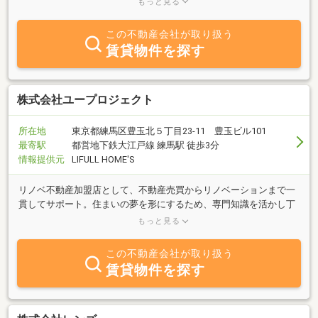
もっと見る
でおります。
この不動産会社が取り扱う
賃貸物件を探す
株式会社ユープロジェクト
所在地
東京都練馬区豊玉北５丁目23-11 豊玉ビル101
最寄駅
都営地下鉄大江戸線 練馬駅 徒歩3分
情報提供元
LIFULL HOME'S
リノベ不動産加盟店として、不動産売買からリノベーションまで一
貫してサポート。住まいの夢を形にするため、専門知識を活かし丁
寧にご相談を承ります。仲介のみ・リノベーションのみでも対応可
もっと見る
能です
この不動産会社が取り扱う
賃貸物件を探す