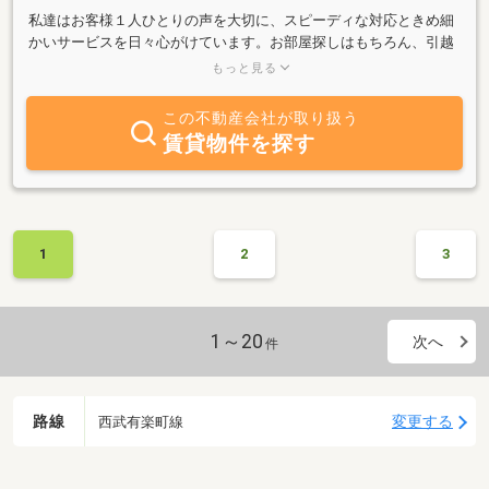
私達はお客様１人ひとりの声を大切に、スピーディな対応ときめ細
かいサービスを日々心がけています。お部屋探しはもちろん、引越
に必要な手続きを一括取次できるサービス「Sumaiコンシェル」の
もっと見る
提供も行っており、好評を得ております。新生活のスタートのお手
伝いが出来るようスタッフ一同、精一杯お部屋探しのお手伝いをさ
この不動産会社が取り扱う
せて頂きます。 是非、不動産の事ならスターツピタットハウスにご
賃貸物件を探す
相談下さい。皆様のご来店心よりお待ちしております。
1
2
3
1～20
次へ
件
路線
変更する
西武有楽町線