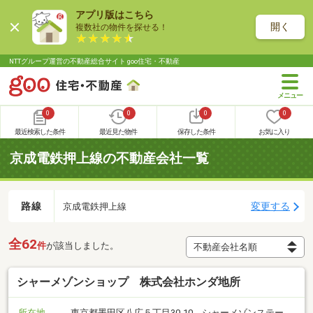
アプリ版はこちら
開く
複数社の物件を探せる！
NTTグループ運営の不動産総合サイト goo住宅・不動産
0
0
0
0
最近検索した条件
最近見た物件
保存した条件
お気に入り
京成電鉄押上線の不動産会社一覧
路線
変更する
京成電鉄押上線
全62
件
が該当しました。
シャーメゾンショップ 株式会社ホンダ地所
所在地
東京都墨田区八広５丁目30-10 シャーメゾンステー