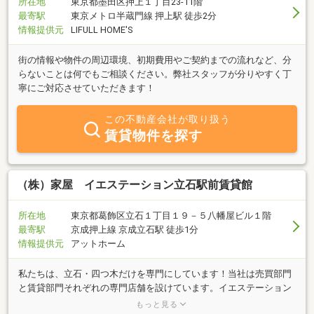
所在地
東京都墨田区押上１丁目23-11階
最寄駅
東京メトロ半蔵門線 押上駅 徒歩2分
情報提供元
LIFULL HOME'S
街の情報や物件の周辺環境、初期費用やご契約までの流れなど、分
らないことは何でもご相談ください。弊社スタッフが分りやすく丁
寧にご対応させていただきます！
この不動産会社が取り扱う
賃貸物件を探す
（株）家屋 イエステーション立石駅前賃貸館
所在地
東京都葛飾区立石１丁目１９－５八幡屋ビル１階
最寄駅
京成押上線 京成立石駅 徒歩1分
情報提供元
アットホーム
私たちは、立石・四つ木だけを専門にしています！当社は売買部門
と賃貸部門それぞれの専門店舗を設けています。イエステーション
立石駅前賃貸館は『賃貸・管理業務』のみを扱う『お部屋を貸す』
もっと見る