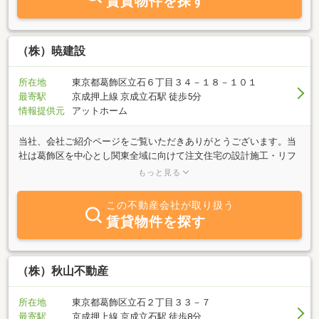
賃貸物件を探す
（株）暁建設
所在地
東京都葛飾区立石６丁目３４－１８－１０１
最寄駅
京成押上線 京成立石駅 徒歩5分
情報提供元
アットホーム
当社、会社ご紹介ページをご覧いただきありがとうございます。当
社は葛飾区を中心とし関東全域に向けて注文住宅の設計施工・リフ
ォームの設計施工・不動産業を行っている会社です。工務店ではお
もっと見る
客様と建築家さんが一から練り上げた設計図を家という形にしてい
くので、時間は掛かりますがお客様の小さなこだわりに溢れた家が
この不動産会社が取り扱う
建ち、一つ一つの小さなこだわりとなって唯一無二の家を作りを形
賃貸物件を探す
にするお手伝いをしていきます。不動産業では、賃貸・管理・売
買・駐車場と幅広く建物に関する全てのお手伝いを弊社スタッフが
お手伝いさせて頂きます。お気軽にお問い合わせください♪☆株式
会社暁建設インタビューページ☆当社の事がご紹介されています
（株）秋山不動産
♪https://konoie.kaitai-
guide.net/companies/kabushikigaisha_akatsukikensetsu/
所在地
東京都葛飾区立石２丁目３３－７
最寄駅
京成押上線 京成立石駅 徒歩8分