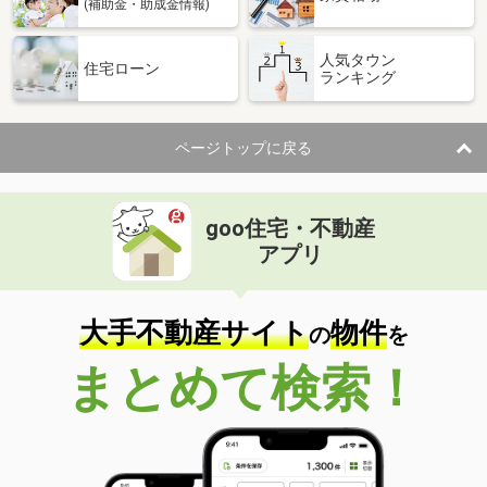
(補助金・助成金情報)
人気タウン
住宅ローン
ランキング
ページトップに戻る
goo住宅・不動産
アプリ
大手不動産サイト
物件
の
を
まとめて検索！