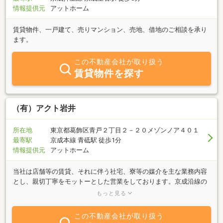
情報提供元
アットホーム
賃貸物件、一戸建て、売りマンション、売地、借地のご相談を承り
ます。
この不動産会社が取り扱う
賃貸物件を探す
（有）アクト岩井
所在地
東京都葛飾区青戸２丁目２－２０メゾンノア４０１
最寄駅
京成本線 青砥駅 徒歩1分
情報提供元
アットホーム
当社は店舗等の賃貸、それに伴う社宅、寮等の媒介を主な業務内容
とし、親切丁寧をモットーとした営業をしております。京成沿線の
みならず、一都三県を幅広く網羅しお客様といっしょに考え、希望
もっと見る
に添えるまで夢を叶えるお手伝いいたします。お気軽にご相談・お
問い合わせ下さい。
この不動産会社が取り扱う