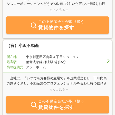
シスコーポレーションへどうぞ♪地域に根付いた正しい情報をお届
けすることをお約束致します。また、誠心誠意お付き合いさせてい
もっと見る
ただきます。是非、お声をおかけください。 よいパートナーになれ
ること、間違いありません。
この不動産会社が取り扱う
賃貸物件を探す
（有）小沢不動産
所在地
東京都墨田区向島４丁目２８－１７
最寄駅
都営浅草線 押上駅 徒歩5分
情報提供元
アットホーム
当社は、『いつでもお客様の立場で』を企業理念とし、下町向島
の気さくさと、不動産業のプロフェッショナルを合わせ持つ信頼さ
れる企業を目指しております。 お部屋をお探しの方、納得のいく
もっと見る
物件が見つかるまでお手伝いさせていただきます。 大切な不動産
を持たれているオーナー様、当社が責任を持って入居者をご紹介さ
この不動産会社が取り扱う
せていただきます。 購入を考えていらっしゃる方、物件のご紹介
賃貸物件を探す
はもちろん、金融機関の融資やご成約までの様々なご相談もお受け
します。 思い出のつまったご自宅や不用となった不動産の売却