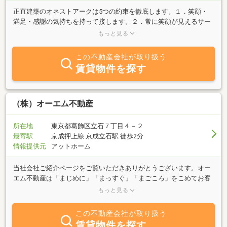
正直建築のオネストアークは5つの約束を徹底します。１．笑顔・
満足・感謝の気持ちを持って接します。２．常に笑顔が見えるサー
ビスを心がけます。３．お客様のどんな小さな声にも耳を傾けま
もっと見る
す。４．仲間を信頼し、満足して仕事に取り組みます。５．環境に
配慮した住宅作りを行います。社名オネストアークの由来は、英語
この不動産会社が取り扱う
で（honest）は、「信頼」「誠実」をあらわし（arch）は、
賃貸物件を探す
architecture/アーキテクチャー「建物」「建築家」をあらわした略
語を使用しております。建築業界に明るい光を指すような『信頼あ
る建物』を皆様に提供をして、社員だけに留まらず、関係者一同全
員が「誠実な建築家（人間）」になれるように努力していきたいと
（株）オーエム不動産
いう想いを社名にしました。お客様の新しい暮らしのお手伝いをい
たします。お気軽にお問い合わせください。
所在地
東京都葛飾区立石７丁目４－２
最寄駅
京成押上線 京成立石駅 徒歩2分
情報提供元
アットホーム
当社会社ご紹介ページをご覧いただきありがとうございます。オー
エム不動産は「まじめに」「まっすぐ」「まごころ」をこめてお客
様に満足して頂く。それが「お客さまのかけがえのない時間（と
もっと見る
き）」と「ゆたかなくらし」の実現に貢献するという想いで、私た
ちは一つでも多く、そして一人でも多くの皆様によりよいサービス
この不動産会社が取り扱う
を提供していく事が出来ればと思っております。皆様と共に歩むオ
賃貸物件を探す