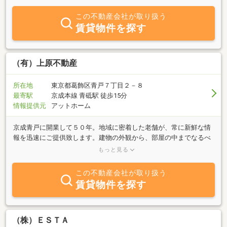
『お部屋を借りる』だけを専門にした店舗です。街の雰囲気や近隣
の情報を把握し、不動産を知り尽くしているプロとして、常に正し
この不動産会社が取り扱う
く安心できる情報をご提供いたします。イエステーション立石駅前
賃貸物件を探す
賃貸館一同
（有）上原不動産
所在地
東京都葛飾区青戸７丁目２－８
最寄駅
京成本線 青砥駅 徒歩15分
情報提供元
アットホーム
京成青戸に開業して５０年。地域に密着した老舗が、常に新鮮な情
報を迅速にご提供致します。建物の外観から、部屋の中までなるべ
く写真を載せるように心がけておりますので、不動産まわりをせず
もっと見る
ともゆっくりお部屋を探すことが出来ると思います。下町ならでは
のアットホームな雰囲気で、親切丁寧なスタッフがあなたのお部屋
この不動産会社が取り扱う
探しをお手伝いします。詳しくは、メールまたはお電話でお問い合
賃貸物件を探す
わせ下さい。多数のご希望条件を心よりお待ちしております。
（株）ＥＳＴＡ