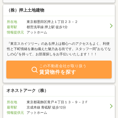
も、誠意を持ってサポートいたします。 相続や借地権など不動産
に関することならなんでも、まずはお気軽にご相談下さい。
（株）押上土地建物
所在地
東京都墨田区押上１丁目２３－２
最寄駅
都営浅草線 押上駅 徒歩1分
情報提供元
アットホーム
『東京スカイツリー』のある押上は都心へのアクセスもよく、利便
性と下町情緒を兼ね備えた魅力ある街です。スタッフ一同”おもてな
しの心”を持って、お部屋探しをお手伝いいたします！！！
この不動産会社が取り扱う
賃貸物件を探す
オネストアーク（株）
所在地
東京都葛飾区青戸４丁目１３－９－２Ｆ
最寄駅
京成本線 青砥駅 徒歩12分
情報提供元
アットホーム