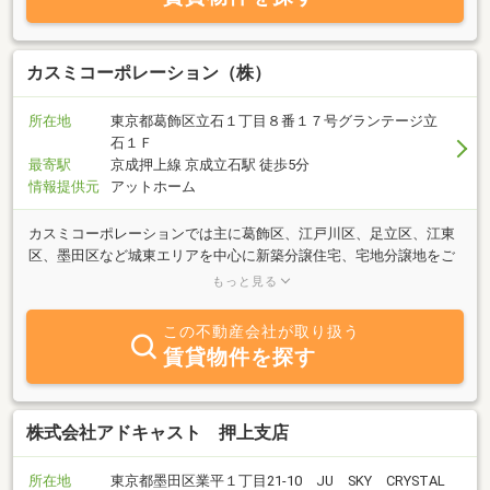
ーエム不動産であり続けるために、邁進してまいりますので、ご支
援・ご愛顧賜りますよう、よろしくお願い申しあげます。
カスミコーポレーション（株）
所在地
東京都葛飾区立石１丁目８番１７号グランテージ立
石１Ｆ
最寄駅
京成押上線 京成立石駅 徒歩5分
情報提供元
アットホーム
カスミコーポレーションでは主に葛飾区、江戸川区、足立区、江東
区、墨田区など城東エリアを中心に新築分譲住宅、宅地分譲地をご
提供しております。実際に暮らすご家族の視点にたった家づくりを
もっと見る
心がけ、10年、30年先もご満足いただける家づくりを目指しており
ます。住まいに関するご相談はカスミーポレーションにお任せくだ
この不動産会社が取り扱う
さい。
賃貸物件を探す
株式会社アドキャスト 押上支店
所在地
東京都墨田区業平１丁目21-10 JU SKY CRYSTAL