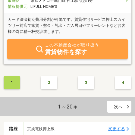
最寄駅
東京メトロ半蔵門線 押上駅 徒歩1分
情報提供元
LIFULL HOME'S
カード決済初期費用分割が可能です。賃貸住宅サービス押上スカイ
ツリー前店で家賃・敷金・礼金・ご入居日やフリーレントなどお客
様の為に精一杯交渉致します。
この不動産会社が取り扱う
賃貸物件を探す
1
2
3
4
1～20
次へ
件
路線
変更する
京成電鉄押上線