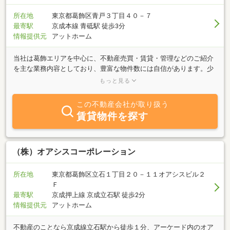
所在地
東京都葛飾区青戸３丁目４０－７
最寄駅
京成本線 青砥駅 徒歩3分
情報提供元
アットホーム
当社は葛飾エリアを中心に、不動産売買・賃貸・管理などのご紹介
を主な業務内容としており、豊富な物件数には自信があります。少
しでも多くの方に当社の物件をみていただくためにインターネッ
もっと見る
ト、情報誌などに公開しておりますが、ご来店いただければより多
くの物件をご紹介できます。不動産のことならなんでも相談に乗り
この不動産会社が取り扱う
ます。お住まいをお探しならばまずは当社へお越し下さい。当社の
賃貸物件を探す
担当者がニーズに合わせてお奨めします。
（株）オアシスコーポレーション
所在地
東京都葛飾区立石１丁目２０－１１オアシスビル２
Ｆ
最寄駅
京成押上線 京成立石駅 徒歩2分
情報提供元
アットホーム
不動産のことなら京成線立石駅から徒歩１分、アーケード内のオア