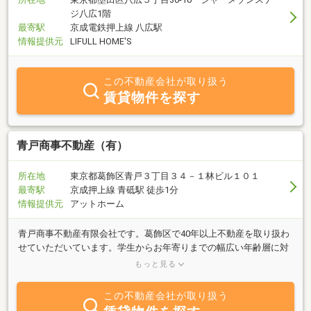
ジ八広1階
最寄駅
京成電鉄押上線 八広駅
情報提供元
LIFULL HOME'S
この不動産会社が取り扱う
賃貸物件を探す
青戸商事不動産（有）
所在地
東京都葛飾区青戸３丁目３４－１林ビル１０１
最寄駅
京成押上線 青砥駅 徒歩1分
情報提供元
アットホーム
青戸商事不動産有限会社です。葛飾区で40年以上不動産を取り扱わ
せていただいています。学生からお年寄りまでの幅広い年齢層に対
応いたします。もちろん「相談は無料！」姉弟で経営しているた
もっと見る
め、女性のお客様にも安心してご相談いただけます。
この不動産会社が取り扱う