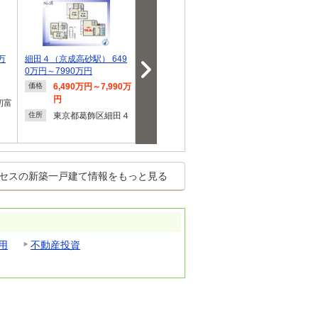
万
細田４（京成高砂駅） 649
高塚新田（市川大野駅） 29
草深（千葉ニ
0万円～7990万円
88万円～3788万…
央駅） 3990
6,490万円～7,990万
2,988万円～3,788万
3,990
価格
価格
価格
円
円
円
初富
東京都葛飾区細田４
千葉県松戸市高塚新
千葉県
住所
住所
住所
田
セスの新築一戸建て情報をもっと見る
用
不動産投資