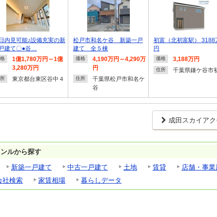
日内見可能♪設備充実の新
松戸市和名ケ谷 新築一戸
初富（北初富駅） 3188
戸建て〇●谷…
建て 全５棟
円
1億1,780万円～1億
4,190万円～4,290万
3,188万円
格
価格
価格
3,280万円
円
千葉県鎌ケ谷市
住所
東京都台東区谷中４
千葉県松戸市和名ケ
所
住所
谷
成田スカイアク
ャンルから探す
新築一戸建て
中古一戸建て
土地
賃貸
店舗・事業
会社検索
家賃相場
暮らしデータ