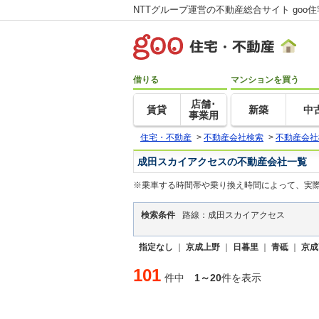
NTTグループ運営の不動産総合サイト goo
借りる
マンションを買う
店舗･
賃貸
新築
中
事業用
住宅・不動産
>
不動産会社検索
>
不動産会社
成田スカイアクセスの不動産会社一覧
※乗車する時間帯や乗り換え時間によって、実
検索条件
路線：成田スカイアクセス
指定なし
｜
京成上野
｜
日暮里
｜
青砥
｜
京成
101
件中
1～20
件を表示