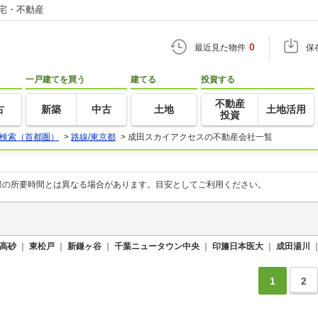
住宅・不動産
0
最近見た物件
保
一戸建てを買う
建てる
投資する
不動産
古
新築
中古
土地
土地活用
投資
検索（首都圏）
>
路線/東京都
>
成田スカイアクセスの不動産会社一覧
際の所要時間とは異なる場合があります。目安としてご利用ください。
高砂
｜
東松戸
｜
新鎌ヶ谷
｜
千葉ニュータウン中央
｜
印旛日本医大
｜
成田湯川
1
2