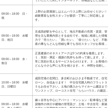
ていただくためにインターネット、情報誌などに公開…
上野のお部屋探しはエムハウス上野にお任せください！
09:00～18:00 日・
経験豊富な女性スタッフが親切・丁寧にご対応致しま
祝
す。
京成高砂駅を中心として、地元不動産の売買・賃貸、管
09:00～18:00 水曜
理を主な業務内容とする会社です。地域に根差した情報
日、祝日
力で「売りたい」「買いたい」「借りたい」など、不動
産の事ならどんな些細な事でも当社スタッフがお客様…
正直建築のオネストアークは5つの約束を徹底します。
１．笑顔・満足・感謝の気持ちを持って接します。２．
09:00～18:00 水・
常に笑顔が見えるサービスを心がけます。３．お客様の
祭日
どんな小さな声にも耳を傾けます。４．仲間を信頼し、
…
成田空港の玄関口、多古町のおひさま不動産です。住宅
10:00～18:00 水曜
ローン、自信あります！ 中古住宅購入時のフラット３
日、日曜日
５もお任せ下さい。土地の購入からマイホーム建設まで
ワンストップ。ローコスト住宅「らら♪ハウス」の建設
鎌ヶ谷市を中心にアパート・マンション・駐車場など賃
09:00～18:00 水曜
貸物件の仲介や建物の管理及び、土地・中古住宅・新築