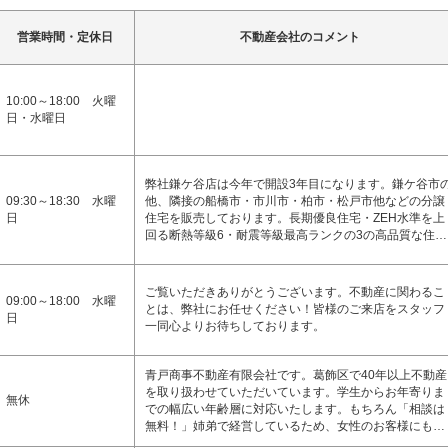
営業時間・定休日
不動産会社のコメント
10:00～18:00 火曜
日・水曜日
弊社鎌ケ谷店は今年で開設3年目になります。鎌ケ谷市
09:30～18:30 水曜
他、隣接の船橋市・市川市・柏市・松戸市他などの分譲
日
住宅を販売しております。長期優良住宅・ZEH水準を上
回る断熱等級6・耐震等級最高ランクの3の高品質な住…
ご覧いただきありがとうございます。不動産に関わるこ
09:00～18:00 水曜
とは、弊社にお任せください！皆様のご来店をスタッフ
日
一同心よりお待ちしております。
青戸商事不動産有限会社です。葛飾区で40年以上不動産
を取り扱わせていただいています。学生からお年寄りま
無休
での幅広い年齢層に対応いたします。もちろん「相談は
無料！」姉弟で経営しているため、女性のお客様にも…