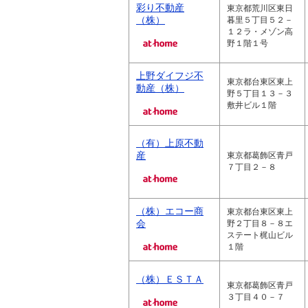
彩り不動産
東京都荒川区東日
（株）
暮里５丁目５２－
１２ラ・メゾン高
野１階１号
上野ダイフジ不
東京都台東区東上
動産（株）
野５丁目１３－３
敷井ビル１階
（有）上原不動
産
東京都葛飾区青戸
７丁目２－８
（株）エコー商
東京都台東区東上
会
野２丁目８－８エ
ステート梶山ビル
１階
（株）ＥＳＴＡ
東京都葛飾区青戸
３丁目４０－７