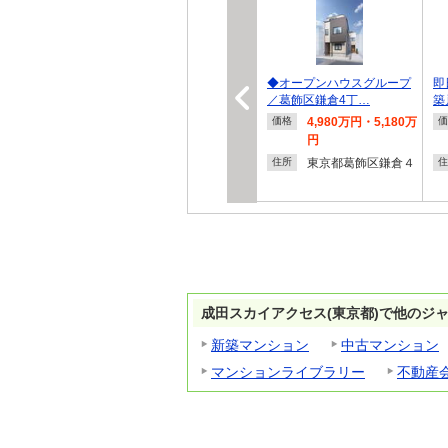
◆オープンハウスグループ
即
／葛飾区鎌倉4丁…
築
4,980万円・5,180万
価格
価
円
東京都葛飾区鎌倉４
住所
住
成田スカイアクセス(東京都)で他のジ
新築マンション
中古マンション
マンションライブラリー
不動産