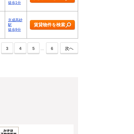
徒歩1分
京成高砂
賃貸物件を検索
駅
徒歩9分
3
4
5
6
次へ
…