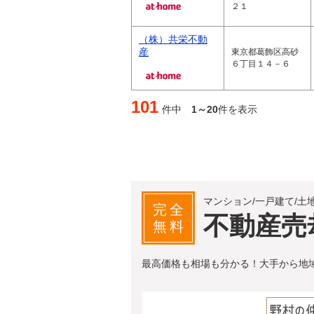
２１
（株）共栄不動
産
東京都葛飾区高砂
６丁目１４－６
101
件中
1～20
件を表示
マンション/一戸建て/土
完全
不動産売
無料
最高価格も相場も分かる！大手から地