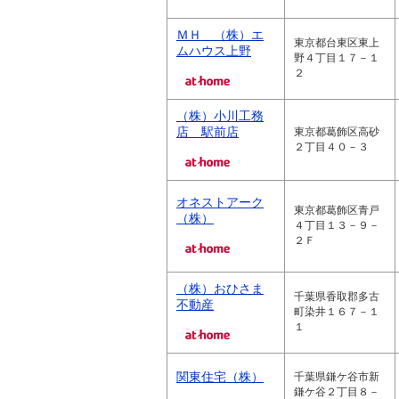
ＭＨ （株）エ
東京都台東区東上
ムハウス上野
野４丁目１７－１
２
（株）小川工務
店 駅前店
東京都葛飾区高砂
２丁目４０－３
オネストアーク
東京都葛飾区青戸
（株）
４丁目１３－９－
２Ｆ
（株）おひさま
千葉県香取郡多古
不動産
町染井１６７－１
１
関東住宅（株）
千葉県鎌ケ谷市新
鎌ケ谷２丁目８－