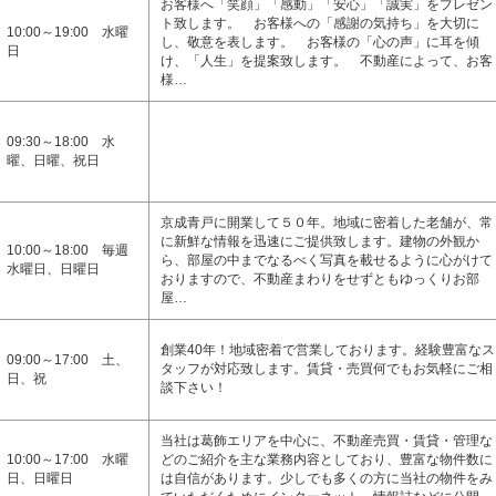
お客様へ「笑顔」「感動」「安心」「誠実」をプレゼン
ト致します。 お客様への「感謝の気持ち」を大切に
10:00～19:00 水曜
し、敬意を表します。 お客様の「心の声」に耳を傾
日
け、「人生」を提案致します。 不動産によって、お客
様…
09:30～18:00 水
曜、日曜、祝日
京成青戸に開業して５０年。地域に密着した老舗が、常
に新鮮な情報を迅速にご提供致します。建物の外観か
10:00～18:00 毎週
ら、部屋の中までなるべく写真を載せるように心がけて
水曜日、日曜日
おりますので、不動産まわりをせずともゆっくりお部
屋…
創業40年！地域密着で営業しております。経験豊富なス
09:00～17:00 土、
タッフが対応致します。賃貸・売買何でもお気軽にご相
日、祝
談下さい！
当社は葛飾エリアを中心に、不動産売買・賃貸・管理な
10:00～17:00 水曜
どのご紹介を主な業務内容としており、豊富な物件数に
日、日曜日
は自信があります。少しでも多くの方に当社の物件をみ