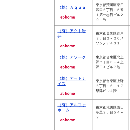
東京都荒川区東日
（株）Ａｑｕａ
暮里６丁目１５番
１第一志目ビル２
０Ⅰ号
（有）アクト岩
東京都葛飾区青戸
井
２丁目２－２０メ
ゾンノア４０１
（株）アソーク
東京都台東区北上
野２丁目６－４上
野ＴＡビル７階
（株）アットナ
東京都台東区上野
イス
６丁目１６－１７
早津ビル４階
（有）アルファ
東京都荒川区西日
ホーム
暮里２丁目５４－
２