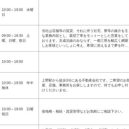
10:00～19:00 水曜
日
当社は店舗等の賃貸、それに伴う社宅、寮等の媒介を主
09:00～18:30 土
な業務内容とし、親切丁寧をモットーとした営業をして
曜、日曜、祭日
おります。京成沿線のみならず、一都三県を幅広く網羅
しお客様といっしょに考え、希望に添えるまで夢を叶…
10:00～18:00
上野駅から徒歩3分にある不動産会社です。ご希望のお
10:00～19:00 年中
屋、店舗、事務所をお探ししますので、何でもお申し付
無休
けくださいませ。
10:00～19:00 日曜
借地権・相続・賃貸管理などお気軽にご相談下さい。
祝日