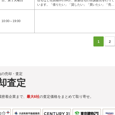
日、第１火曜日
住宅など売買物件の仲介、新築住宅の分譲販売を行って
います。「借りたい」「貸したい」「買いたい」「売…
10:00～19:00
1
2
地の売却・査定
却査定
域密着企業まで、
最大6社
の査定価格をまとめて取り寄せ。