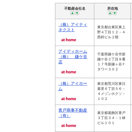
不動産会社名
所在地
（株）アイティ
東京都台東区東上
ネクスト
野４丁目１２－４
西村ビル２階
アイディホーム
千葉県鎌ケ谷市新
（株） 鎌ケ谷
鎌ケ谷２丁目８番
店
１７号新鎌ヶ谷Ｆ
タワー３０２
（株）アイホー
東京都荒川区東日
ム
暮里６丁目５６－
４メゾンホクソ－
１０２
青戸商事不動産
東京都葛飾区青戸
（有）
３丁目３４－１林
ビル１０１