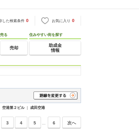
0
0
存した検索条件
お気に入り
売る
住みやすい街を探す
助成金
売却
情報
｜
空港第２ビル
｜
成田空港
3
4
5
6
次へ
…