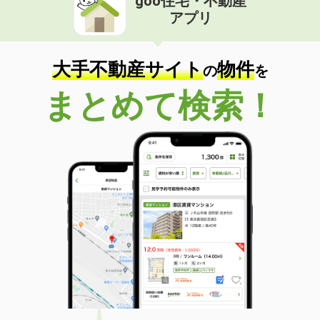
goo住宅・不動産
アプリ
大手不動産サイト
物件
の
を
まとめて検索！