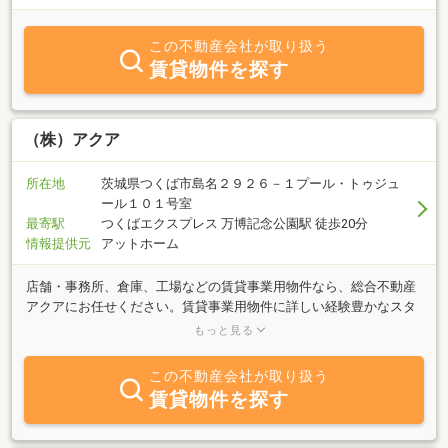
この不動産会社が取り扱う
賃貸物件を探す
（株）アクア
所在地
茨城県つくば市島名２９２６－１プール・トゥジュ
ール１０１号室
最寄駅
つくばエクスプレス 万博記念公園駅 徒歩20分
情報提供元
アットホーム
店舗・事務所、倉庫、工場などの賃貸事業用物件なら、総合不動産
アクアにお任せください。賃貸事業用物件に詳しい経験豊かなスタ
ッフがご対応させて頂きます。茨城県以外の物件も多数ご用意して
もっと見る
おり、移転や事業拡大、他地域に出店をご検討の方に、様々なご提
案が出来るのも当社の強みです。ご来店は不要です。まずはお気軽
この不動産会社が取り扱う
にお電話かメールでお問合せ下さい。
賃貸物件を探す