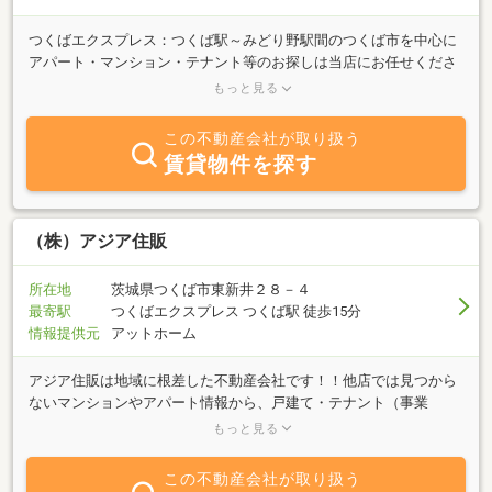
つくばエクスプレス：つくば駅～みどり野駅間のつくば市を中心に
アパート・マンション・テナント等のお探しは当店にお任せくださ
い。賃貸情報数が豊富です。ハウスメイトの目立つ看板がお迎えい
もっと見る
たします。
この不動産会社が取り扱う
賃貸物件を探す
（株）アジア住販
所在地
茨城県つくば市東新井２８－４
最寄駅
つくばエクスプレス つくば駅 徒歩15分
情報提供元
アットホーム
アジア住販は地域に根差した不動産会社です！！他店では見つから
ないマンションやアパート情報から、戸建て・テナント（事業
用）・駐車場まで掘り出し物件多数。是非お問い合わせくださ
もっと見る
い！！
この不動産会社が取り扱う