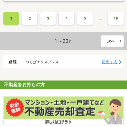
…
1
2
3
4
5
19
1～20
次へ
件
路線
変更する
つくばエクスプレス
不動産をお持ちの方