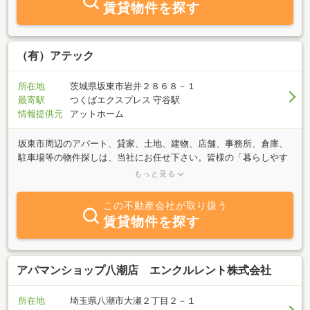
賃貸物件を探す
（有）アテック
所在地
茨城県坂東市岩井２８６８－１
最寄駅
つくばエクスプレス 守谷駅
情報提供元
アットホーム
坂東市周辺のアパート、貸家、土地、建物、店舗、事務所、倉庫、
駐車場等の物件探しは、当社にお任せ下さい。皆様の「暮らしやす
さ」を応援、ライフスタイルにあった物件探しのお手伝いをさせて
もっと見る
頂きます。「借りたい」「貸したい」「売りたい」「買いたい」そ
んな皆様のニーズにお答えさせて頂きます。
この不動産会社が取り扱う
賃貸物件を探す
アパマンショップ八潮店 エンクルレント株式会社
所在地
埼玉県八潮市大瀬２丁目２－１