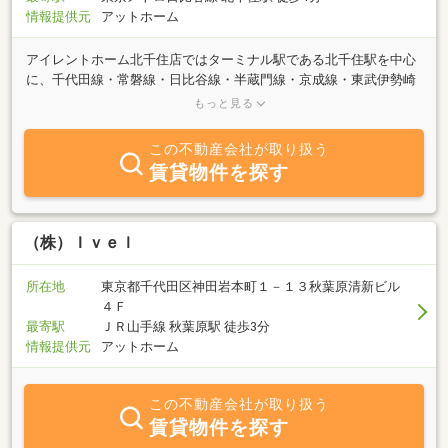
情報提供元
アットホーム
アイレントホーム北千住店ではターミナル駅である北千住駅を中心
に、千代田線・常磐線・日比谷線・半蔵門線・京成線・東武伊勢崎
線・つくばエクスプレス・日暮里舎人ライナー沿線はもちろん足立
もっと見る
区全域を幅広く取り扱っております！旭化成＆大和ハウスの特約代
理店ですので、常に新築物件のご紹介が可能です！お部屋探しだけ
この不動産会社が取り扱う
ではなく地域情報も盛りだくさんでアドバイス致しますのではじめ
賃貸物件を探す
てご来店される方も安心してご相談ください！快適な新生活をスタ
ッフ一同全力でお手伝いをさせて頂きます！北千住エリアのお部屋
探しは賃貸専門のアイレントホーム北千住西口店にお任せ下さい(*^-
^)b
（株）Ｉｖｅｌ
所在地
東京都千代田区神田岩本町１－１３秋葉原清新ビル
４Ｆ
最寄駅
ＪＲ山手線 秋葉原駅 徒歩3分
情報提供元
アットホーム
この不動産会社が取り扱う
賃貸物件を探す