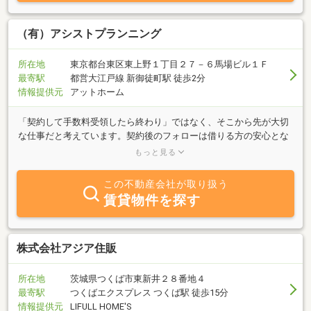
（有）アシストプランニング
所在地
東京都台東区東上野１丁目２７－６馬場ビル１Ｆ
最寄駅
都営大江戸線 新御徒町駅 徒歩2分
情報提供元
アットホーム
「契約して手数料受領したら終わり」ではなく、そこから先が大切
な仕事だと考えています。契約後のフォローは借りる方の安心とな
り、それは貸主様との信頼関係に繋がります。ネット環境が整った
もっと見る
今では、ご自身で家賃入金管理をするのも安易になりました。管理
料を削減し、毎月の収入を少しでも増やされたいとお考えであれ
この不動産会社が取り扱う
ば、小さな会社ですが、是非、お役に立ちたいと考えております。
賃貸物件を探す
株式会社アジア住販
所在地
茨城県つくば市東新井２８番地４
最寄駅
つくばエクスプレス つくば駅 徒歩15分
情報提供元
LIFULL HOME'S