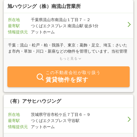
旭ハウジング（株）南流山営業所
所在地
千葉県流山市南流山１丁目７－２
最寄駅
つくばエクスプレス 南流山駅 徒歩1分
情報提供元
アットホーム
千葉：流山・松戸・柏・我孫子、東京：葛飾・足立、埼玉：さいた
ま市内・草加・川口・新座などの物件を管理しています。当社管理
物件についてご質問・お問い合わせの際はお気軽にご相談くださ
もっと見る
い！みなさまのお問い合わせを心よりお待ちしております。
この不動産会社が取り扱う
賃貸物件を探す
（有）アサヒハウジング
所在地
茨城県守谷市松ケ丘７丁目６－９
最寄駅
つくばエクスプレス 守谷駅
情報提供元
アットホーム