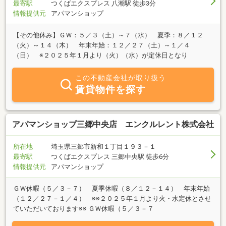
最寄駅
つくばエクスプレス 八潮駅 徒歩3分
情報提供元
アパマンショップ
【その他休み】ＧＷ：５／３（土）～７（水） 夏季：８／１２
（火）～１４（木） 年末年始：１２／２７（土）～１／４
（日） ※２０２５年１月より（火）（水）が定休日となり
この不動産会社が取り扱う
賃貸物件を探す
アパマンショップ三郷中央店 エンクルレント株式会社
所在地
埼玉県三郷市新和１丁目１９３－１
最寄駅
つくばエクスプレス 三郷中央駅 徒歩6分
情報提供元
アパマンショップ
ＧＷ休暇（５／３－７） 夏季休暇（８／１２－１４） 年末年始
（１２／２７－１／４） ※※２０２５年１月より火・水定休とさせ
ていただいております※※ ＧＷ休暇（５／３－７