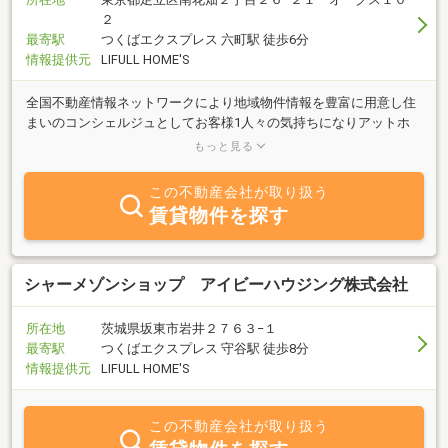
２
最寄駅
つくばエクスプレス 六町駅 徒歩6分
情報提供元
LIFULL HOME'S
全国不動産情報ネットワークにより地域物件情報を豊富に用意し住
まいのコンシェルジュとしてお客様1人々の気持ちになりアットホ
ームな雰囲気の中で安心してお部屋が探せます。経験豊富な当店ス
もっと見る
タッフにお任せ下さい
この不動産会社が取り扱う
賃貸物件を探す
シャーメゾンショップ アイビーハウジング株式会社
所在地
茨城県坂東市岩井２７６３−１
最寄駅
つくばエクスプレス 守谷駅 徒歩8分
情報提供元
LIFULL HOME'S
この不動産会社が取り扱う