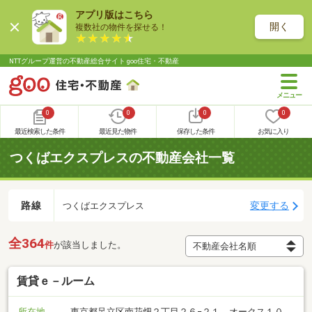
アプリ版はこちら
開く
複数社の物件を探せる！
NTTグループ運営の不動産総合サイト goo住宅・不動産
0
0
0
0
最近検索した条件
最近見た物件
保存した条件
お気に入り
つくばエクスプレスの不動産会社一覧
路線
変更する
つくばエクスプレス
全364
件
が該当しました。
賃貸ｅ－ルーム
所在地
東京都足立区南花畑２丁目２６−２１ オークス１０