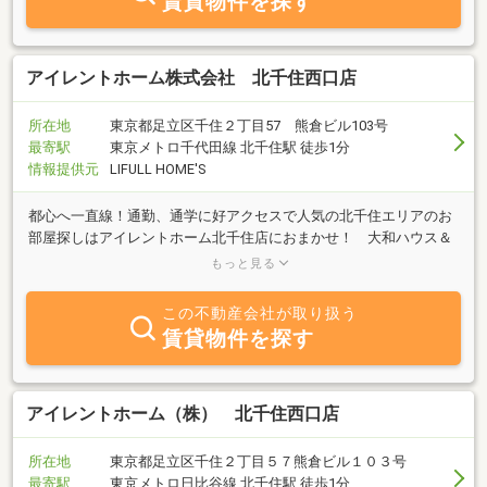
賃貸物件を探す
アイレントホーム株式会社 北千住西口店
所在地
東京都足立区千住２丁目57 熊倉ビル103号
最寄駅
東京メトロ千代田線 北千住駅 徒歩1分
情報提供元
LIFULL HOME'S
都心へ一直線！通勤、通学に好アクセスで人気の北千住エリアのお
部屋探しはアイレントホーム北千住店におまかせ！ 大和ハウス＆
旭化成の特約代理店なので、最新情報満載でご来店をお待ちしてお
もっと見る
ります( ＾＾)ノ
この不動産会社が取り扱う
賃貸物件を探す
アイレントホーム（株） 北千住西口店
所在地
東京都足立区千住２丁目５７熊倉ビル１０３号
最寄駅
東京メトロ日比谷線 北千住駅 徒歩1分