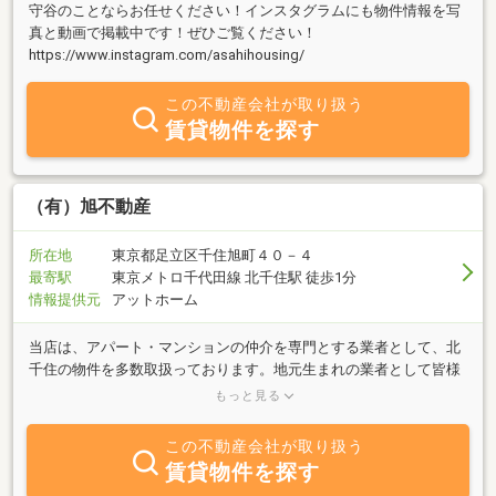
守谷のことならお任せください！インスタグラムにも物件情報を写
真と動画で掲載中です！ぜひご覧ください！
https://www.instagram.com/asahihousing/
この不動産会社が取り扱う
賃貸物件を探す
（有）旭不動産
所在地
東京都足立区千住旭町４０－４
最寄駅
東京メトロ千代田線 北千住駅 徒歩1分
情報提供元
アットホーム
当店は、アパート・マンションの仲介を専門とする業者として、北
千住の物件を多数取扱っております。地元生まれの業者として皆様
に多大のご信頼を戴いております。北千住でのお部屋探しは是非当
もっと見る
店へご相談下さい。
この不動産会社が取り扱う
賃貸物件を探す