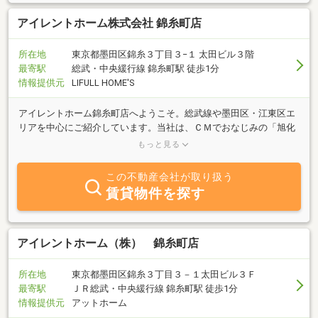
アイレントホーム株式会社 錦糸町店
所在地
東京都墨田区錦糸３丁目３−１ 太田ビル３階
最寄駅
総武・中央緩行線 錦糸町駅 徒歩1分
情報提供元
LIFULL HOME'S
アイレントホーム錦糸町店へようこそ。総武線や墨田区・江東区エ
リアを中心にご紹介しています。当社は、ＣＭでおなじみの「旭化
成ヘーベルメゾン」・「大和ハウス」の賃貸募集代理店ですので物
もっと見る
件情報が豊富です。
この不動産会社が取り扱う
賃貸物件を探す
アイレントホーム（株） 錦糸町店
所在地
東京都墨田区錦糸３丁目３－１太田ビル３Ｆ
最寄駅
ＪＲ総武・中央緩行線 錦糸町駅 徒歩1分
情報提供元
アットホーム