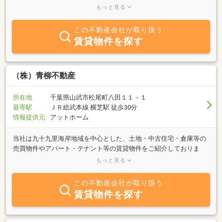
倉市・八街市のお部屋は探しは情報豊富な当店へおまかせくださ
もっと見る
い。
この不動産会社が取り扱う
賃貸物件を探す
（株）青柳不動産
所在地
千葉県山武市松尾町八田１１－１
最寄駅
ＪＲ総武本線 横芝駅 徒歩30分
情報提供元
アットホーム
当社は九十九里海岸地域を中心とした、土地・中古住宅・倉庫等の
売買物件やアパート・テナント等の賃貸物件をご紹介しておりま
す。また、グループ会社の(株)青柳建設では新築・リフォーム等の
もっと見る
ご相談も受け付けております。物件探しから建築までお客様の快適
な暮らしづくりをサポートさせていただきます。お気軽にご相談く
この不動産会社が取り扱う
ださい。
賃貸物件を探す