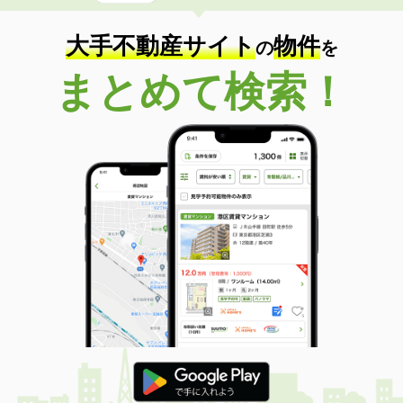
大手不動産サイト
物件
の
を
まとめて検索！