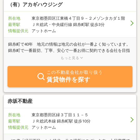
（有）アカギハウジング
所在地
東京都墨田区江東橋４丁目９－２メゾンタカダ１階
最寄駅
ＪＲ総武・中央緩行線 錦糸町駅 徒歩3分
情報提供元
アットホーム
錦糸町で40年 地元の情報は地元の会社が一番よく知っています。
錦糸町で一番親切、丁寧、安心で一番お得に契約できる会社を目指
しています。ホームページからのお客様には特典多数ご用意してい
もっと見る
ます。ＳＮＳもフォローお願いします！！ホームページ
http://www.akagi2103.com/公式LINEアカウント
この不動産会社が取り扱う
http://line.me/ti/p/%40aou1000y公式フェイスブック
賃貸物件を探す
https://www.facebook.com/akagihousing 公式ツイッタ
ー https://twitter.com/akagi2103公式ブログ
http://kinsichofudousanah.blog.fc2.com/
赤坂不動産
所在地
東京都墨田区緑３丁目１１－５
最寄駅
ＪＲ総武本線 錦糸町駅 徒歩10分
情報提供元
アットホーム