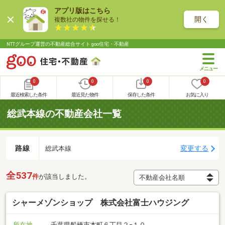
アプリ版はこちら
開く
複数社の物件を探せる！
NTTグループ運営の不動産総合サイト goo住宅・不動産
0
0
0
0
最近検索した条件
最近見た物件
保存した条件
お気に入り
総武本線の不動産会社一覧
路線
変更する
総武本線
全537
件
が該当しました。
シャーメゾンショップ 株式会社富士ハウジング
所在地
千葉県船橋市本町６丁目２−１０