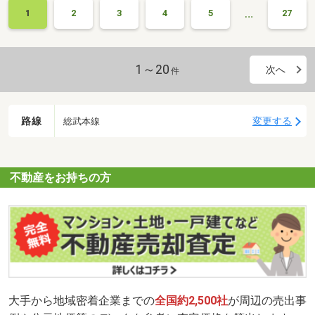
…
1
2
3
4
5
27
1～20
次へ
件
路線
変更する
総武本線
不動産をお持ちの方
大手から地域密着企業までの
全国約2,500社
が周辺の売出事