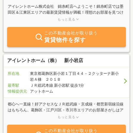
アイレントホーム株式会社 錦糸町店へようこそ！錦糸町店では墨
田区＆江東区エリアの最新賃貸情報が満載！理想のお部屋を見つけ
られるよう全力で応援させて頂きます。当社はＴＶＣＭでもお馴染
もっと見る
みの「大和ハウス」や「旭化成」の特約代理店です！耐震性や防音
性など・・・皆様が安心して新生活を迎えて頂けるお部屋をご紹介
この不動産会社が取り扱う
致します★ＪＲ総武線・都営新宿線・半蔵門線・大江戸線沿線を中
賃貸物件を探す
心にこれはすごい！と納得して頂けるお部屋を全力でご紹介いたし
ます！お部屋のことはもちろん買い物先などの地域情報もアドバイ
ス致しますので、まずはお気軽にご来店下さい。カフェのようなキ
レイな店内で一緒にわがまま条件叶えましょう♪
アイレントホーム（株） 新小岩店
所在地
東京都葛飾区新小岩１丁目４４－２クッターナ新小
岩Ａ棟 ２０１Ｂ
最寄駅
ＪＲ総武本線 新小岩駅 徒歩1分
情報提供元
アットホーム
都心へ一直線！好アクセスなＪＲ総武線・京成線・都営新宿線沿線
はもちろん、葛飾区・江戸川区・市川市エリアのお部屋さがしはア
イレントホームにおまかせ！通勤・通学範囲に合わせ、ご希望の条
もっと見る
件を伺いながら経験豊富なスタッフが、納得頂けるまで全力でお探
し致します。一緒にわがまま条件叶えましょう！当社紹介物件は携
この不動産会社が取り扱う