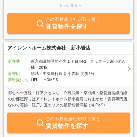
て、お客様の夢の実現をお手伝いする」この想いを大切に、一戸建
もっと見る
て建売住宅はもちろん、注文住宅、リノベーション、戸建賃貸な
ど、多様なライフスタイルやニーズに対応する住まいをご提供して
この不動産会社が取り扱う
います。お客様一人ひとりの理想に寄り添い、土地探しから設計、
賃貸物件を探す
施工、アフターサポートまで、きめ細やかな対応で“あなただけの住
まいづくり”をサポートいたします。また、新たに展開する規格型住
宅【NEX-G（ネクスジー）】もぜひご注目ください。快適性・デザ
イン性・コストパフォーマンスを兼ね備えた、次世代型住宅として
アイレントホーム株式会社 新小岩店
ご好評をいただいております。これからも船橋市を中心に、地域の
皆さまに信頼される住宅パートナーとして、安心・快適な暮らしを
所在地
東京都葛飾区新小岩１丁目44-2 クッターナ新小岩A
お届けしてまいります。まずはお気軽にご相談ください。
棟 201B
最寄駅
総武・中央緩行線 新小岩駅 徒歩1分
情報提供元
LIFULL HOME'S
都心へ一直線！好アクセスなＪＲ総武線・京成線・都営新宿線沿線
のお部屋探しはアイレントホーム新小岩店におまかせ！賃貸専門店
なので葛飾・江戸川区エリアの最新情報満載です(^o^)/
この不動産会社が取り扱う
賃貸物件を探す