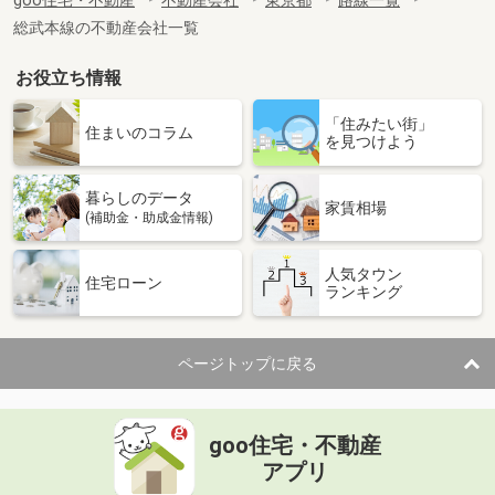
goo住宅・不動産
不動産会社
東京都
路線一覧
総武本線の不動産会社一覧
お役立ち情報
「住みたい街」
住まいのコラム
を見つけよう
暮らしのデータ
家賃相場
(補助金・助成金情報)
人気タウン
住宅ローン
ランキング
ページトップに戻る
goo住宅・不動産
アプリ