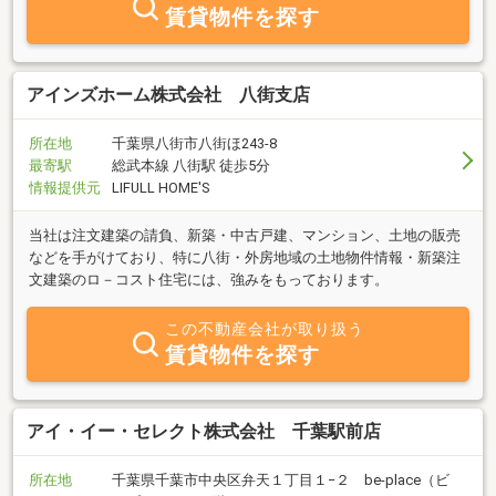
帯からもアクセスできます。地域情報や乗車時間など内容も盛りだ
賃貸物件を探す
くさん！下記のＵＲＬから携帯サイトへＧＯ→ｈｔｔｐ：／／ｗｗ
ｗ．ａｉｒｅｎｔｈｏｍｅ．ｃｏ．ｊｐ／ｍｏｂｉｌｅ／
アインズホーム株式会社 八街支店
所在地
千葉県八街市八街ほ243-8
最寄駅
総武本線 八街駅 徒歩5分
情報提供元
LIFULL HOME'S
当社は注文建築の請負、新築・中古戸建、マンション、土地の販売
などを手がけており、特に八街・外房地域の土地物件情報・新築注
文建築のロ－コスト住宅には、強みをもっております。
この不動産会社が取り扱う
賃貸物件を探す
アイ・イー・セレクト株式会社 千葉駅前店
所在地
千葉県千葉市中央区弁天１丁目１−２ be-place（ビ