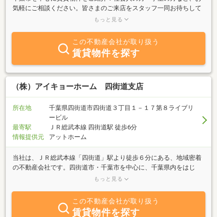
気軽にご相談ください。皆さまのご来店をスタッフ一同お待ちして
おります♪お気軽にフリーダイヤル【0120-18-2556】アイキョーホ
もっと見る
ーム千葉駅前支店までご連絡ください！
この不動産会社が取り扱う
賃貸物件を探す
（株）アイキョーホーム 四街道支店
所在地
千葉県四街道市四街道３丁目１－１７第８ライブリ
ービル
最寄駅
ＪＲ総武本線 四街道駅 徒歩6分
情報提供元
アットホーム
当社は、ＪＲ総武本線「四街道」駅より徒歩６分にある、地域密着
の不動産会社です。四街道市・千葉市を中心に、千葉県内をはじ
め、東京・神奈川・埼玉等で多数の物件のご紹介、ご案内をさせて
もっと見る
いただいております。土日祝日営業。駐車場完備。中国語を話せる
社員も在籍しております。お客様の心配事や悩み事。例え
この不動産会社が取り扱う
ば・・・・気になる物件があるけど、どうしよう？・インターネッ
賃貸物件を探す
トで検索してみたけど、どの会社に問い合わせたらいいかな？・い