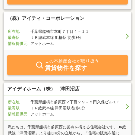
くつか物件を見て廻ったけど、気にいる物件がみつからない。・住
みかえたいけど、初期費用・入居審査・保証人などに不安を抱えて
いる。・ペットと一緒に住みたい。高齢者でも借りることができる
（株）アイティ・コーポレーション
か？どんな条件でも、お客様のご希望にお答えできるよう、全力で
ご紹介させて頂きます！ぜひ当社にご相談・お問い合わせ下さい。
所在地
千葉県船橋市本町７丁目４－１１
従業員一同、お客様のご来店を心よりお待ちしております。
最寄駅
ＪＲ総武本線 船橋駅 徒歩3分
情報提供元
アットホーム
この不動産会社が取り扱う
賃貸物件を探す
アイディホーム（株） 津田沼店
所在地
千葉県船橋市前原西２丁目２９－５田久保ビル１Ｆ
最寄駅
ＪＲ総武本線 津田沼駅 徒歩8分
情報提供元
アットホーム
私たちは、千葉県船橋市前原西に拠点を構える住宅会社です。JR総
武線「津田沼駅」より徒歩8分の立地から、「住宅の販売を通じ