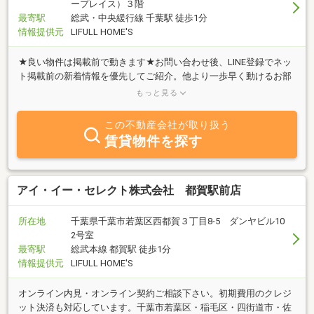
ープレイス）３階
最寄駅
総武・中央緩行線 千葉駅 徒歩1分
情報提供元
LIFULL HOME'S
★良い物件は掲載前で動きます★お問い合わせ後、LINE登録でネッ
ト掲載前の新着情報を優先してご紹介。他より一歩早く動けるお部
屋探しが可能です。千葉市特化の賃貸専門店。エリアに密着した最
もっと見る
新情報をご提案。
この不動産会社が取り扱う
賃貸物件を探す
アイ・イー・セレクト株式会社 都賀駅前店
所在地
千葉県千葉市若葉区西都賀３丁目8-5 ダンヤビル10
2号室
最寄駅
総武本線 都賀駅 徒歩1分
情報提供元
LIFULL HOME'S
オンライン内見・オンライン契約ご相談下さい。初期費用のクレジ
ット決済も対応しています。千葉市若葉区・稲毛区・四街道市・佐