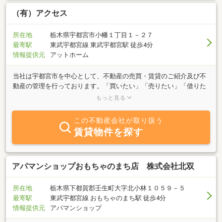
（有）アクセス
所在地
栃木県宇都宮市小幡１丁目１－２７
最寄駅
東武宇都宮線 東武宇都宮駅 徒歩4分
情報提供元
アットホーム
当社は宇都宮市を中心として、不動産の売買・賃貸のご紹介及び不
動産の管理を行っております。「買いたい」「売りたい」「借りた
い」「貸したい」「不動産を今後どうしよう」等、思い悩んでいる
もっと見る
不動産に関することを、お気軽にご相談ください。もちろん秘密厳
守です。豊富な経験と情報力で、お客様のご希望に沿った物件の紹
この不動産会社が取り扱う
介や販売、また質問疑問に対してスピーディにお答えさせていただ
賃貸物件を探す
きます。ご連絡を頂ければ、定休日もご予約可能となっておりま
す。
アパマンショップおもちゃのまち店 株式会社北双
所在地
栃木県下都賀郡壬生町大字北小林１０５９－５
最寄駅
東武宇都宮線 おもちゃのまち駅 徒歩4分
情報提供元
アパマンショップ