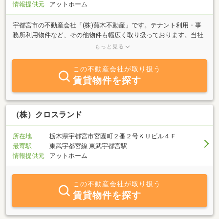
情報提供元
アットホーム
宇都宮市の不動産会社「(株)蕪木不動産」です。テナント利用・事
務所利用物件など、その他物件も幅広く取り扱っております。当社
の掲載物件以外(他社様にて掲載中の物件)などもなんとっ！◆◇ほ
もっと見る
ぼ全てご紹介が可能です◇◆物件ごとに不動産会社を変えなくて
も、弊社なら一括でご紹介が可能となっております。公共機関など
この不動産会社が取り扱う
でお越しの方は、近隣の駅などの送迎サービスも行っております。
賃貸物件を探す
お車でお越しの方は、『事務所隣の「かつ盛様駐車場」』をご利用
頂けますので、お気軽にお越しくださいませ。それでは皆様のご来
店を心よりお待ちしております！
（株）クロスランド
所在地
栃木県宇都宮市宮園町２番２号ＫＵビル４Ｆ
最寄駅
東武宇都宮線 東武宇都宮駅
情報提供元
アットホーム
この不動産会社が取り扱う
賃貸物件を探す