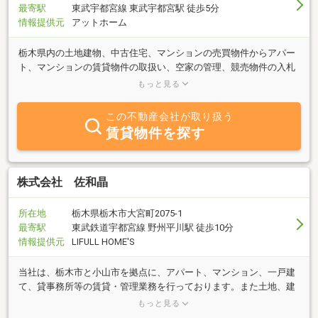
最寄駅
東武宇都宮線 東武宇都宮駅 徒歩5分
情報提供元
アットホーム
栃木県内の土地建物、中古住宅、マンションの売買物件からアパー
ト、マンションの賃貸物件の取扱い、空家の管理、競売物件の入札
サポート等、お客様の幅広いニーズにお応えします。信用第一・末
もっと見る
永く付き合える不動産屋を社是としております。不動産に関する事
なら何でも気軽にご相談ください。
この不動産会社が取り扱う
賃貸物件を探す
株式会社 佐和晶
所在地
栃木県栃木市大宮町2075-1
最寄駅
東武鉄道宇都宮線 野州平川駅 徒歩10分
情報提供元
LIFULL HOME'S
当社は、栃木市と小山市を拠点に、アパート、マンション、一戸建
て、貸事務所等の賃貸・管理業務を行っております。また土地、建
物の売買にも力を入れておりますので、これらのご相談は、どうぞ
もっと見る
当社へお任せ下さい。