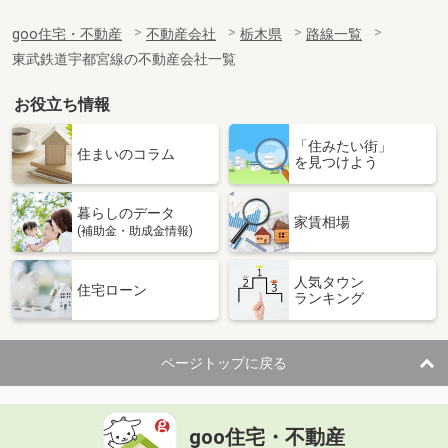
goo住宅・不動産
不動産会社
栃木県
路線一覧
東武鉄道宇都宮線の不動産会社一覧
お役立ち情報
「住みたい街」
住まいのコラム
を見つけよう
暮らしのデータ
家賃相場
(補助金・助成金情報)
人気タウン
住宅ローン
ランキング
ページトップに戻る
goo住宅・不動産