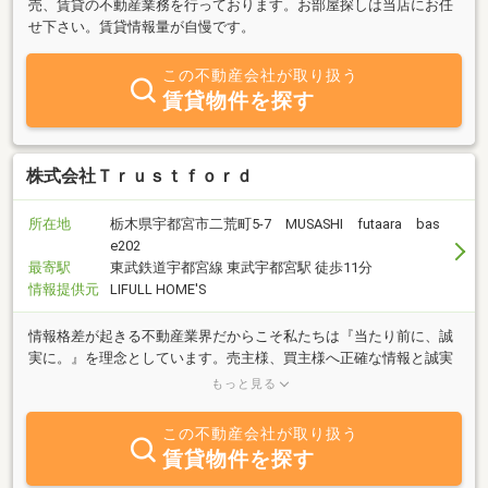
売、賃貸の不動産業務を行っております。お部屋探しは当店にお任
せ下さい。賃貸情報量が自慢です。
この不動産会社が取り扱う
賃貸物件を探す
株式会社Ｔｒｕｓｔｆｏｒｄ
所在地
栃木県宇都宮市二荒町5-7 MUSASHI futaara bas
e202
最寄駅
東武鉄道宇都宮線 東武宇都宮駅 徒歩11分
情報提供元
LIFULL HOME'S
情報格差が起きる不動産業界だからこそ私たちは『当たり前に、誠
実に。』を理念としています。売主様、買主様へ正確な情報と誠実
な対応を。弊社は宇都宮を拠点に着実に信頼を積み重ねる不動産会
もっと見る
社としてあり続けます
この不動産会社が取り扱う
賃貸物件を探す