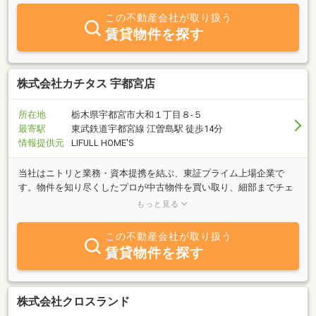
この不動産会社が取り扱う
賃貸物件を探す
株式会社カチタス 宇都宮店
所在地
栃木県宇都宮市大和１丁目８‐５
最寄駅
東武鉄道宇都宮線 江曽島駅 徒歩14分
情報提供元
LIFULL HOME'S
当社はニトリと業務・資本提携を結ぶ、東証プライム上場企業で
す。物件を知り尽くしたプロが中古物件を買い取り、細部までチェ
ックし、自社規格に沿って丁寧にリフォームしているので、ご購入
もっと見る
後も安心が続きます。
この不動産会社が取り扱う
賃貸物件を探す
株式会社クロスランド