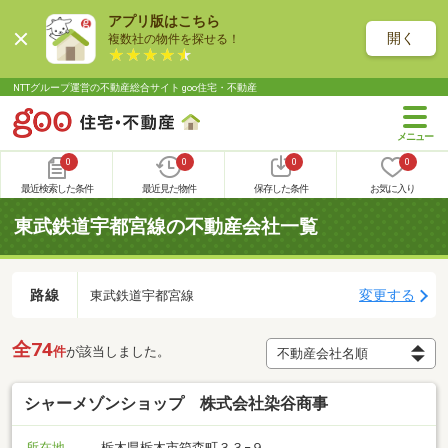
アプリ版はこちら
開く
複数社の物件を探せる！
NTTグループ運営の不動産総合サイト goo住宅・不動産
0
0
0
0
最近検索した条件
最近見た物件
保存した条件
お気に入り
東武鉄道宇都宮線の不動産会社一覧
路線
変更する
東武鉄道宇都宮線
全74
件
が該当しました。
シャーメゾンショップ 株式会社染谷商事
所在地
栃木県栃木市箱森町３３−９