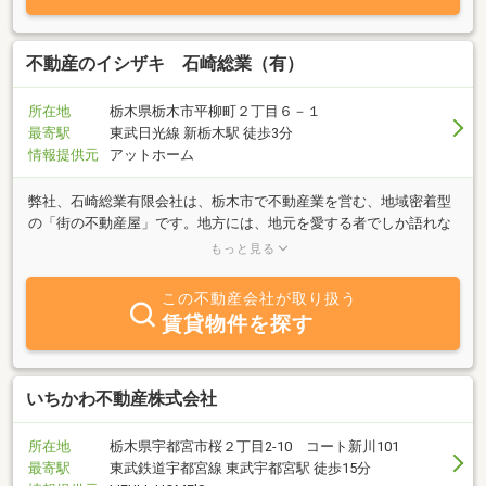
不動産のイシザキ 石崎総業（有）
所在地
栃木県栃木市平柳町２丁目６－１
最寄駅
東武日光線 新栃木駅 徒歩3分
情報提供元
アットホーム
弊社、石崎総業有限会社は、栃木市で不動産業を営む、地域密着型
の「街の不動産屋」です。地方には、地元を愛する者でしか語れな
い不動産物件のストーリーがたくさんあります。お部屋を探す皆さ
もっと見る
まに、それらを少しでもお役に立てていただくことが、私共の喜び
であり使命であります。また、地域における「住み続けたい街づく
この不動産会社が取り扱う
り」「帰りたいと思える街づくり」に少しでも貢献し、快適な住環
賃貸物件を探す
境を、最高のサービスを提供してまいりたいと考えております。本
当に安心して暮らせるお部屋はどこにあるか？出来る限りの回答
を、スタッフ一丸となって探してまいります。
いちかわ不動産株式会社
所在地
栃木県宇都宮市桜２丁目2-10 コート新川101
最寄駅
東武鉄道宇都宮線 東武宇都宮駅 徒歩15分