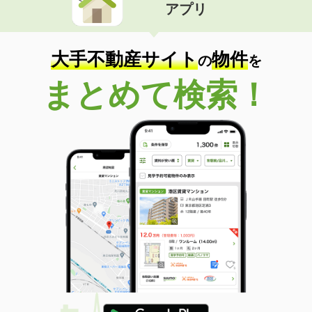
アプリ
大手不動産サイト
物件
の
を
まとめて検索！