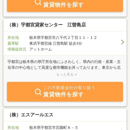
す。・長年の金融機関勤務を活かして、不動産のご相談から資金計
賃貸物件を探す
画のアドバイスまで柔軟に対応致します。・コンプライアンス、プ
ライバシーポリシーを重視し、お客様への親切・丁寧な対応をお約
束致します。
（株）宇都宮貸家センター 江曽島店
所在地
栃木県宇都宮市八千代２丁目１１－１２
最寄駅
東武宇都宮線 江曽島駅 徒歩3分
情報提供元
アットホーム
宇都宮は栃木県の県庁所在地にふさわしく、県内の行政・産業・文
化等の中心地として高度な都市機能を誇っております。東京から北
へ約１００ｋｍと近距離に位置しており、北関東の中核都市にふさ
もっと見る
わしい風格と文化が薫る宇都宮。現在も多くの不動産物件が貴方を
お待ちしております。宇都宮貸家センターは昭和４９年創業以来、
この不動産会社が取り扱う
賃貸住宅の仲介専門店として親しまれた不動産店です。宇都宮市最
賃貸物件を探す
大規模の賃貸情報から、賃貸マンション・アパート・貸家・賃貸一
戸建て・店舗・事務所など賃貸不動産の貸す・借りるのご要望を全
力でサポートさせていただきます。賃貸物件のご用命は宇都宮貸家
センターへ。まずはお気軽にご相談下さい。スタッフ一同
（株）エスアールエス
所在地
栃木県宇都宮市宮園町８－５