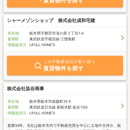
賃貸物件を探す
シャーメゾンショップ 株式会社成和宅建
所在地
栃木県宇都宮市滝の原３丁目1-6
最寄駅
東武鉄道宇都宮線 江曽島駅
情報提供元
LIFULL HOME'S
この不動産会社が取り扱う
賃貸物件を探す
株式会社染谷商事
所在地
栃木県栃木市箱森町33-9
最寄駅
東武鉄道日光線 新栃木駅 徒歩15分
情報提供元
LIFULL HOME'S
創業54年。当社は栃木市内で不動産売買を中心に土地中古仲介、販