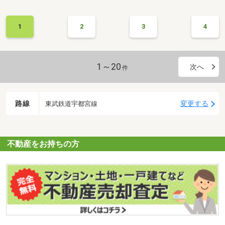
1
2
3
4
1～20
次へ
件
路線
変更する
東武鉄道宇都宮線
不動産をお持ちの方