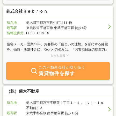
株式会社Ｒｅｂｒｏｎ
所在地
栃木県宇都宮市駒生町1111-49
最寄駅
東武鉄道宇都宮線 東武宇都宮駅 徒歩4分
情報提供元
LIFULL HOME'S
住宅メーカー営業13年。お客様の『住まいの理想』を形にする経験
を、売買・店舗仲介に。Rebronの強みは、「お客様目線の提案力」
に加え、住宅の本質を知る目です。皆様の大切な不動産取引をサポ
もっと見る
ート致します
この不動産会社が取り扱う
賃貸物件を探す
（株）蕪木不動産
所在地
栃木県宇都宮市不動前４丁目１－１Ｌｉｖｉ－ｉｎ
不動前１Ａ
最寄駅
東武宇都宮線 南宇都宮駅 徒歩15分