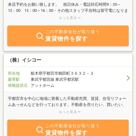
来店予約をお願い致します。 祝日休み・電話対応時間9：30～
12：00 13：00～16：00・その他スタッフ不在時は留守電になりま
す。メッセージを入れてください。ご来店の際は予約を承ります。
もっと見る
ご協力をお願い致します
この不動産会社が取り扱う
賃貸物件を探す
（株）イシコー
所在地
栃木県宇都宮市鶴田町３６３２－３
最寄駅
東武宇都宮線 東武宇都宮駅
情報提供元
アットホーム
宇都宮市を中心に地域に密着した不動産売買、賃貸、住宅リフォー
ムあっせんなどを行っております。不動産を売りたい、買いたい、
貸したい、借りたいお客様に、お得な、気に入って頂ける情報をご
もっと見る
提供するだけではなく、お客様一人ひとりに合った暮らしをご提案
させて頂きます。「気に入った不動産が見つからない」という方は
この不動産会社が取り扱う
お気軽にご相談ください。
賃貸物件を探す