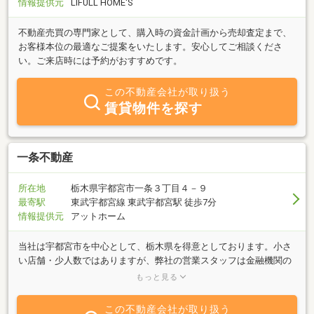
情報提供元
LIFULL HOME'S
不動産売買の専門家として、購入時の資金計画から売却査定まで、
お客様本位の最適なご提案をいたします。安心してご相談くださ
い。ご来店時には予約がおすすめです。
この不動産会社が取り扱う
賃貸物件を探す
一条不動産
所在地
栃木県宇都宮市一条３丁目４－９
最寄駅
東武宇都宮線 東武宇都宮駅 徒歩7分
情報提供元
アットホーム
当社は宇都宮市を中心として、栃木県を得意としております。小さ
い店舗・少人数ではありますが、弊社の営業スタッフは金融機関の
出身の宅建主任者です。誠実・温かいサービスをモットーに、皆様
もっと見る
のお役に立てるよう精一杯努めます。弊社活用のメリット・各金融
機関や同業者とのネットワークを活用し、お客様をサポート致しま
この不動産会社が取り扱う