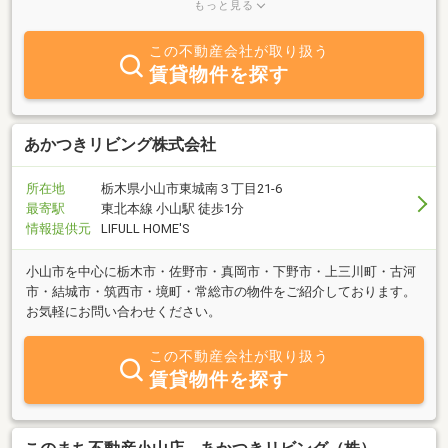
各種相談の受付・生活福祉への対応・迅速な入居サービスをモット
もっと見る
ーにしています。
この不動産会社が取り扱う
賃貸物件を探す
あかつきリビング株式会社
所在地
栃木県小山市東城南３丁目21-6
最寄駅
東北本線 小山駅 徒歩1分
情報提供元
LIFULL HOME'S
小山市を中心に栃木市・佐野市・真岡市・下野市・上三川町・古河
市・結城市・筑西市・境町・常総市の物件をご紹介しております。
お気軽にお問い合わせください。
この不動産会社が取り扱う
賃貸物件を探す