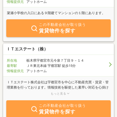
情報提供元
アットホーム
簗瀬小学校の入口にある９階建てマンションの１階にあります。
この不動産会社が取り扱う
賃貸物件を探す
ＩＴエステート（株）
所在地
栃木県宇都宮市元今泉７丁目９－１４
最寄駅
ＪＲ東北本線 宇都宮駅 徒歩15分
情報提供元
アットホーム
ＩＴエステート株式会社は宇都宮市を中心に不動産売買・賃貸・管
理業務を行っております。情報技術を駆使した素早い対応を心掛け
ております。また、不動産活用、任意売却、債務整理のご相談も承
もっと見る
っております。当社提携弁護士・司法書士・税理士による問題解決
のお手伝いをさせて頂いております。 不動産に関わるご相談はマ
この不動産会社が取り扱う
ロニエプラザ北側にある「ＩＴエステート株式会社」にお任せ下さ
賃貸物件を探す
い。