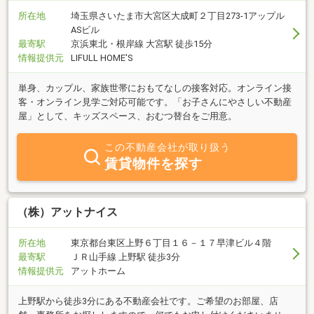
所在地
埼玉県さいたま市大宮区大成町２丁目273-1アップル
ASビル
最寄駅
京浜東北・根岸線 大宮駅 徒歩15分
情報提供元
LIFULL HOME'S
単身、カップル、家族世帯におもてなしの接客対応。オンライン接
客・オンライン見学ご対応可能です。「お子さんにやさしい不動産
屋」として、キッズスペース、おむつ替台をご用意。
この不動産会社が取り扱う
賃貸物件を探す
（株）アットナイス
所在地
東京都台東区上野６丁目１６－１７早津ビル４階
最寄駅
ＪＲ山手線 上野駅 徒歩3分
情報提供元
アットホーム
上野駅から徒歩3分にある不動産会社です。ご希望のお部屋、店