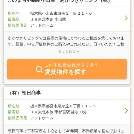
このまち不動産小山店 あかつきリビング（株）
所在地
栃木県小山市東城南３丁目２１－６
最寄駅
ＪＲ東北本線 小山駅
情報提供元
アットホーム
あかつきリビングでは皆様の住宅にまつわるご相談を承っておりま
す。新築、中古戸建物件のご購入やご売却など、日々いただくご相
談は十人十色。住宅ご購入の流れや無料査定など何なりとご相談く
もっと見る
ださい。ネット未掲載物件も多数取り揃い中です。豊富な情報量と
ネットワークで皆様の物件探しをサポートさせていただきます。お
この不動産会社が取り扱う
気軽にお問合せくださいませ。
賃貸物件を探す
（有）朝日商事
所在地
栃木県宇都宮市泉が丘６丁目１１－５
最寄駅
ＪＲ東北本線 宇都宮駅 徒歩30分
情報提供元
アットホーム
朝日商事は宇都宮市を中心として40年間、不動産業を営んでおりま