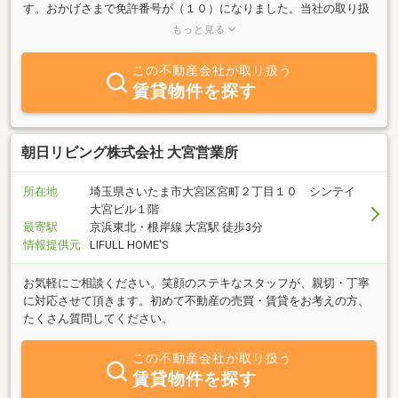
す。おかげさまで免許番号が（１０）になりました。当社の取り扱
い業務は、「不動産の買取」「分譲」「不動産の売買仲介」などで
もっと見る
す。当社は泉が丘・中今泉・元今泉・越戸などの人気エリアやＪＲ
宇都宮駅東口（駅東）方面を特に得意分野としており、多くの地主
この不動産会社が取り扱う
様とも古くから懇意にさせていただいております。土地の購入・活
賃貸物件を探す
用をお考えのお客様は、お気軽にお問合せ願います。
朝日リビング株式会社 大宮営業所
所在地
埼玉県さいたま市大宮区宮町２丁目１０ シンテイ
大宮ビル１階
最寄駅
京浜東北・根岸線 大宮駅 徒歩3分
情報提供元
LIFULL HOME'S
お気軽にご相談ください。笑顔のステキなスタッフが、親切・丁寧
に対応させて頂きます。初めて不動産の売買・賃貸をお考えの方、
たくさん質問してください。
この不動産会社が取り扱う
賃貸物件を探す