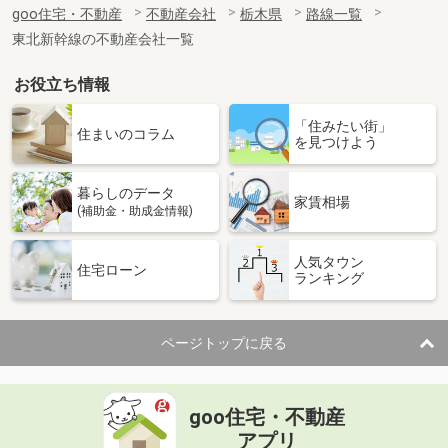
goo住宅・不動産
不動産会社
栃木県
路線一覧
東北新幹線の不動産会社一覧
お役立ち情報
「住みたい街」
住まいのコラム
を見つけよう
暮らしのデータ
家賃相場
(補助金・助成金情報)
人気タウン
住宅ローン
ランキング
ページトップに戻る
goo住宅・不動産
アプリ