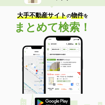
大手不動産サイト
物件
の
を
まとめて検索！