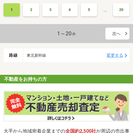
…
1
2
3
4
5
20
1～20
次へ
件
路線
変更する
東北新幹線
不動産をお持ちの方
大手から地域密着企業までの
全国約2,500社
が周辺の売出事