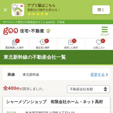
アプリ版はこちら
開く
複数社の物件を探せる！
NTTグループ運営の不動産総合サイト goo住宅・不動産
0
0
0
0
最近検索した条件
最近見た物件
保存した条件
お気に入り
東北新幹線の不動産会社一覧
路線
変更する
東北新幹線
全400
件
が該当しました。
シャーメゾンショップ 有限会社ホーム・ネット高村
所在地
栃木県宇都宮市上戸祭３丁目4-15