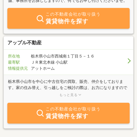
舗、事務所をお探ししますので、何でもお申し付けくださいませ。
この不動産会社が取り扱う
賃貸物件を探す
アップル不動産
所在地
栃木県小山市西城南１丁目５－１６
最寄駅
ＪＲ東北本線 小山駅
情報提供元
アットホーム
栃木県小山市を中心に中古住宅の買取、販売、仲介をしておりま
す。家の住み替え、引っ越しをご検討の際は、お力になりますので
是非ご相談くださいませ(*^^*)その他、新築住宅の検討の方、アパー
もっと見る
トやマンションの賃借、駐車場の賃借、空き家管理も行っておりま
す。お客様により沿い、精一杯対応させていただきます。あっとほ
この不動産会社が取り扱う
ーむのような雰囲気だけはあるかもしれません(^^)
賃貸物件を探す