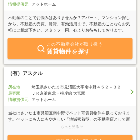
情報提供元
アットホーム
不動産のことでお悩みはありませんか？アパート、マンション探し
から、不動産の売買、賃貸、有効活用まで、不動産のことならお気
軽にご相談下さい。スタッフ一同、心よりお待ちしております。
この不動産会社が取り扱う
賃貸物件を探す
（有）アスクル
所在地
埼玉県さいたま市見沼区大字南中野４５２－３２
最寄駅
ＪＲ京浜東北・根岸線 大宮駅
情報提供元
アットホーム
当社はさいたま市見沼区南中野でペット可賃貸物件を扱っておりま
す。ペットにも人にもやさしい「地域密着型」の不動産店として新
築時に入居されたお客様と５年～１０年後に入居されたお客様を
もっと見る
「できる限り差別したくない」という気持ちで、お客様の視点に立
ったご提案で物件紹介いたします！