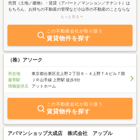
売買（土地／建物）・賃貸（アパート／マンション／テナント）は
もちろん、お持ちの不動産の管理など小山市の不動産のことならな
んでもご相談ください♪創業43年のネットワークを駆使して、お客
もっと見る
様に最適なご提案をいたします！
この不動産会社が取り扱う
賃貸物件を探す
（株）アソーク
所在地
東京都台東区北上野２丁目６－４上野ＴＡビル７階
最寄駅
ＪＲ山手線 上野駅 徒歩5分
情報提供元
アットホーム
この不動産会社が取り扱う
賃貸物件を探す
アパマンショップ大成店 株式会社 アップル