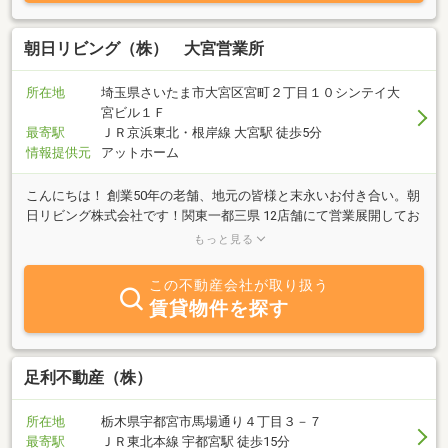
朝日リビング（株） 大宮営業所
所在地
埼玉県さいたま市大宮区宮町２丁目１０シンテイ大
宮ビル１Ｆ
最寄駅
ＪＲ京浜東北・根岸線 大宮駅 徒歩5分
情報提供元
アットホーム
こんにちは！ 創業50年の老舗、地元の皆様と末永いお付き合い。朝
日リビング株式会社です！関東一都三県 12店舗にて営業展開してお
ります。大宮営業所は旧中山道沿い、駅徒歩5分です！総勢8名のス
もっと見る
タッフが、あなたの「売りたい」「買いたい」「貸したい」「借り
たい」「リフォームしたい」をサポート。しかもエリアごとの専属
この不動産会社が取り扱う
スタッフがあなたのリクエストにお答えします。豊富な情報量と親
賃貸物件を探す
切丁寧なサービスをお約束します。しつこい売り込みは一切ありま
せん。小さな事から大きな事まで、どうぞ遠慮なくお申し付けくだ
さい！ 皆様のご来店を心よりお待ちしております！
足利不動産（株）
所在地
栃木県宇都宮市馬場通り４丁目３－７
最寄駅
ＪＲ東北本線 宇都宮駅 徒歩15分