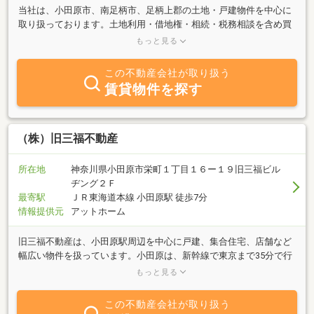
当社は、小田原市、南足柄市、足柄上郡の土地・戸建物件を中心に
取り扱っております。土地利用・借地権・相続・税務相談を含め買
取りも強化しておりますので、無料相談、無料査定をお気軽に、ご
もっと見る
活用くださいませ。（予約制）また建設業や設計事務所登録もされ
ておりますので、建物の新築・リフォーム、お庭の外構から宅地造
この不動産会社が取り扱う
成工事まで、幅広いサービスを提供しております。事務所は、小田
賃貸物件を探す
原駅より歩いて８分程のところにございますが、２階のため少し分
かりにくいかと思います。まずはお電話頂けたら幸いです。お待ち
しております！！
（株）旧三福不動産
所在地
神奈川県小田原市栄町１丁目１６ー１９旧三福ビル
ヂング２Ｆ
最寄駅
ＪＲ東海道本線 小田原駅 徒歩7分
情報提供元
アットホーム
旧三福不動産は、小田原駅周辺を中心に戸建、集合住宅、店舗など
幅広い物件を扱っています。小田原は、新幹線で東京まで35分で行
ける駅周辺の便利なエリアと、富士山や海、山に囲まれたのどかな
もっと見る
エリア、どちらも選べるまちです。お客さまのご希望のライフスタ
イルに合わせて、そのひとらしい小田原での暮らし方を一緒にイメ
この不動産会社が取り扱う
ージして物件をご紹介していきたいと考えています。賃貸だけでな