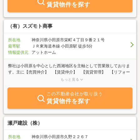
賃貸物件を探す
（有）スズモト商事
所在地
神奈川県小田原市栄町４丁目９番２１号
最寄駅
ＪＲ東海道本線 小田原駅 徒歩5分
情報提供元
アットホーム
弊社は小田原を中心とした西湘地区を主軸として営業致しておりま
す。主に【売買仲介】 【賃貸仲介】 【賃貸管理】 【リフォー
ム企画】 【資産活用提案】 【相続対策提案】 【現物投資物件
もっと見る
仲介】を行っております。お客様の目的達成に向けて、最善の方法
は何かを同じ目線に立って一緒に考えて参ります。不動産に関して
この不動産会社が取り扱う
のご質問やご心配事がございましたら、どんな些細な事柄でもお気
賃貸物件を探す
兼ねなくお問い合わせください。お声掛け頂いたお客様に笑顔の数
が増えるように真心で対応させて頂きます。お客様との良いご縁が
あることを心よりお待ち申し上げております。
瀬戸建設（株）
所在地
神奈川県小田原市久野２２６７