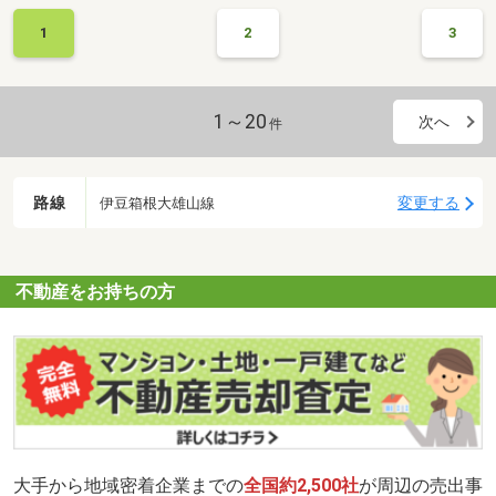
理者が誰なのか確認することは重要です。管理者がオーナーの場
1
2
3
合、契約時の仲介業者が間に入ることはできないということを理解
することが重要です。不動産の相談は弊社まで
1～20
次へ
件
路線
変更する
伊豆箱根大雄山線
不動産をお持ちの方
大手から地域密着企業までの
全国約2,500社
が周辺の売出事