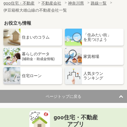
goo住宅・不動産
不動産会社
神奈川県
路線一覧
伊豆箱根大雄山線の不動産会社一覧
お役立ち情報
「住みたい街」
住まいのコラム
を見つけよう
暮らしのデータ
家賃相場
(補助金・助成金情報)
人気タウン
住宅ローン
ランキング
ページトップに戻る
goo住宅・不動産
アプリ