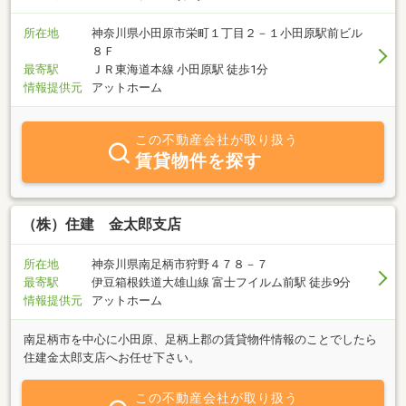
だきます。 シニアライフリアルティ株式会社は皆さまが主役で心豊
かに楽しむ「セカンドライフ」の実現のために真摯に歩み続けてま
所在地
神奈川県小田原市栄町１丁目２－１小田原駅前ビル
いります。
８Ｆ
最寄駅
ＪＲ東海道本線 小田原駅 徒歩1分
情報提供元
アットホーム
この不動産会社が取り扱う
賃貸物件を探す
（株）住建 金太郎支店
所在地
神奈川県南足柄市狩野４７８－７
最寄駅
伊豆箱根鉄道大雄山線 富士フイルム前駅 徒歩9分
情報提供元
アットホーム
南足柄市を中心に小田原、足柄上郡の賃貸物件情報のことでしたら
住建金太郎支店へお任せ下さい。
この不動産会社が取り扱う