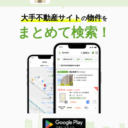
大手不動産サイト
物件
の
を
まとめて検索！