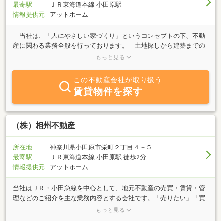
最寄駅
ＪＲ東海道本線 小田原駅
情報提供元
アットホーム
当社は、「人にやさしい家づくり」というコンセプトの下、不動
産に関わる業務全般を行っております。 土地探しから建築までの
トータルサポートは当然のことながら、賃貸物件の紹介、近年の時
もっと見る
代背景にのっとった介護・福祉施設の建築まで幅広く対応させてい
ただいております。 不動産のプロフェッショナルとしての意識を
この不動産会社が取り扱う
高く持ち、お客様の要望を満たすと共に、「健康」にも目を向けて
賃貸物件を探す
いきたいと思っております。 不動産に関する事柄は、瀬戸建設に
お任せ下さい。
（株）相州不動産
所在地
神奈川県小田原市栄町２丁目４－５
最寄駅
ＪＲ東海道本線 小田原駅 徒歩2分
情報提供元
アットホーム
当社はＪＲ・小田急線を中心として、地元不動産の売買・賃貸・管
理などのご紹介を主な業務内容とする会社です。「売りたい」「買
いたい」「借りたい」ご希望の方 不動産に関する質問は何でもお
もっと見る
気軽にご相談下さい。豊富な情報力でお客様のご希望に併せたスピ