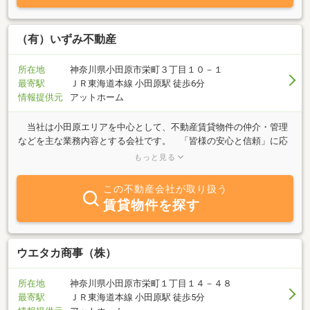
（有）いずみ不動産
所在地
神奈川県小田原市栄町３丁目１０－１
最寄駅
ＪＲ東海道本線 小田原駅 徒歩6分
情報提供元
アットホーム
当社は小田原エリアを中心として、不動産賃貸物件の仲介・管理
などを主な業務内容とする会社です。 「皆様の安心と信頼」に応
えるべく、日々営業しています。是非お気軽に、ご相談下さい。社
もっと見る
員一同、皆様のお越しを心よりお待ちしております。
この不動産会社が取り扱う
賃貸物件を探す
ウエタカ商事（株）
所在地
神奈川県小田原市栄町１丁目１４－４８
最寄駅
ＪＲ東海道本線 小田原駅 徒歩5分