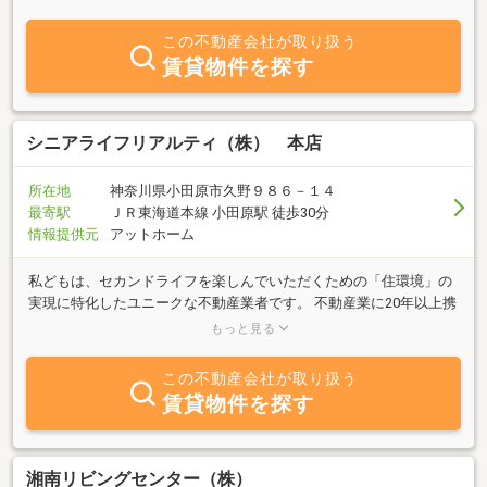
う、お客様にとって何が一番大切かを考えご提案させて頂きます】
オーナー様から直接扱っている物件のご紹介はもちろん、初期費用
この不動産会社が取り扱う
や治安、暮らしやすさなど分からないことは細かく丁寧にお伝えさ
賃貸物件を探す
せて頂きます。また、内見できないお部屋や、掲載されていないお
部屋でも詳細な部分までご説明させて頂きます。店内はゆとり有る
キッズスペースを確保。消毒、換気、ソーシャルディスタンスなど
コロナ対策もしっかり行っていますので安心のお部屋探しをご提供
シニアライフリアルティ（株） 本店
させて頂きます。
所在地
神奈川県小田原市久野９８６－１４
最寄駅
ＪＲ東海道本線 小田原駅 徒歩30分
情報提供元
アットホーム
私どもは、セカンドライフを楽しんでいただくための「住環境」の
実現に特化したユニークな不動産業者です。 不動産業に20年以上携
わってきた経験を生かしつつ、税理士や司法書士、金融機関や行政
もっと見る
との連携によって皆さんが感じているさまざまな不安を明確にして
まいります。その上で皆さまのそれぞれの価値観に合った住まいを
この不動産会社が取り扱う
見つけてまいります。具体的にはお住まいの売却や買取の他にリフ
賃貸物件を探す
ォームや住み替えのサポート、老後資金の見直しやリバースモーゲ
ージの活用、士業との連携による相談対策もいたします。 「何をし
てよいかわからない」状態でのご相談も大歓迎です。ひとつずつ、
モヤモヤした不安が何かを探し出すところからサポートさせていた
湘南リビングセンター（株）