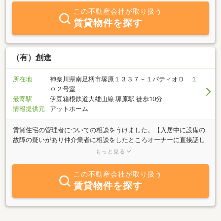
ーディーな対応を心掛けております。特に小田原エリアは是非、当
この不動産会社が取り扱う
社へご相談下さい。
賃貸物件を探す
（有）創進
所在地
神奈川県南足柄市塚原１３３７－１パティオＤ １
０２号室
最寄駅
伊豆箱根鉄道大雄山線 塚原駅 徒歩10分
情報提供元
アットホーム
賃貸住宅の管理者についての相談をうけました。【入居中に設備の
故障の疑いがあり仲介業者に相談をしたところオーナーに直接話し
てほしいといわれたのでオーナーに話したところ退去してくれと言
もっと見る
われた】入居後の設備の故障や近隣とのトラブルが発生した場合に
契約を結んだ際の仲介業者に相談する方がいしますが、仲介業者は
この不動産会社が取り扱う
あくまでも物件を紹介して契約に結ぶまでが仕事で、入居してから
賃貸物件を探す
は「重要事項説明書」「契約書」に記載されている管理者に連絡す
ることになります。管理者とはオーナー又は管理会社のことを言い
ます。この内容を理解せずに入居されている方が少なくなく、トラ
ブルとなる方がいます。物件の良し悪しだけでなく、契約前には管