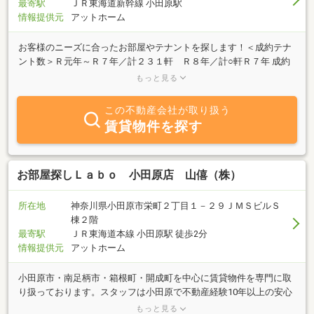
最寄駅
ＪＲ東海道新幹線 小田原駅
情報提供元
アットホーム
お客様のニーズに合ったお部屋やテナントを探します！＜成約テナ
ント数＞Ｒ元年～Ｒ７年／計２３１軒 Ｒ８年／計○軒Ｒ７年 成約
テナント（１２月まで）カフェ＆Bar１軒、事務所（食品販売、介
もっと見る
護、建設、海鮮問屋、ガス配管工事、警備，電話代行、福祉）８
軒、買取専門店２軒、建築会社の喫煙所１軒、倉庫（バイク部品）
この不動産会社が取り扱う
１軒、スナック１軒、炉端焼き１軒、居酒屋１軒、Bar２軒、寮１
賃貸物件を探す
軒、喫茶店１軒、洗濯屋１軒、バイク倉庫１軒、就労継続支援１
軒、純喫茶店１軒、カレー屋１軒、ＮＴＴ１軒、民泊１軒、麻辣湯
専門店１軒、カフェ１軒、事務所兼喫茶店１軒 計３０軒 １２／
２８現在／成約予定「酵素風呂、福祉用具レンタル」Ｒ８年 成約テ
お部屋探しＬａｂｏ 小田原店 山僖（株）
ナント（７月まで）事務所（建築２、訪問看護）３軒、福祉用具レ
ンタル１軒、スナック６軒、洋食屋１軒、巻き爪店１軒、通信制高
所在地
神奈川県小田原市栄町２丁目１－２９ＪＭＳビルＳ
校１軒、寮１軒、インド料理店１軒、まつエク１軒、買取専門店１
棟２階
軒、和食料理屋１軒 計１８軒 ７／３１現在／成約予定「うどん
最寄駅
ＪＲ東海道本線 小田原駅 徒歩2分
屋、就労支援事務所、ビールスタンド」
情報提供元
アットホーム
小田原市・南足柄市・箱根町・開成町を中心に賃貸物件を専門に取
り扱っております。スタッフは小田原で不動産経験10年以上の安心
できるベテラン。【２度目のお引越しもお付き合いさせて頂けるよ
もっと見る