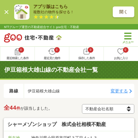
アプリ版はこちら
開く
複数社の物件を探せる！
NTTグループ運営の不動産総合サイト goo住宅・不動産
0
0
0
0
最近検索した条件
最近見た物件
保存した条件
お気に入り
伊豆箱根大雄山線の不動産会社一覧
路線
変更する
伊豆箱根大雄山線
全44
件
が該当しました。
シャーメゾンショップ 株式会社相模不動産
所在地
神奈川県小田原市栄町３丁目４−１３