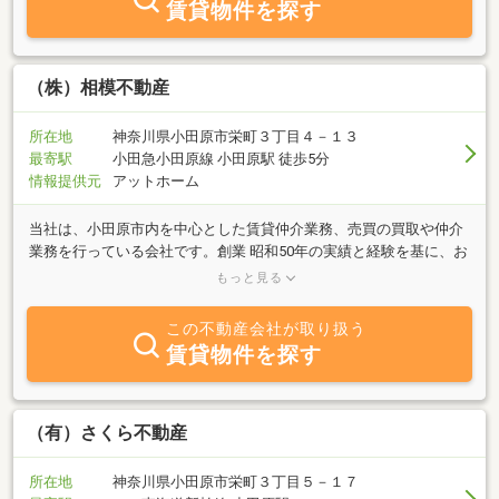
賃貸物件を探す
く、売買物件のご紹介やリノベーション工事も承っています。物件
探し、工事、ローンのご相談まで、お客さまのこれからの暮らしや
資金計画に合わせたご提案を目指しています。WEBサイトには、物
件情報のほか、これまでのリノベーション事例や小田原で楽しい暮
（株）相模不動産
らしを送られている方のインタビューなども掲載していますので、
ぜひご覧ください。貸したい、売りたい方のご相談もお待ちしてお
所在地
神奈川県小田原市栄町３丁目４－１３
ります。お客さまおひとりおひとりの小田原での暮らしを大切にす
最寄駅
小田急小田原線 小田原駅 徒歩5分
る、旧三福不動産です。
情報提供元
アットホーム
当社は、小田原市内を中心とした賃貸仲介業務、売買の買取や仲介
業務を行っている会社です。創業 昭和50年の実績と経験を基に、お
客様それぞれのニーズに合った物件をご紹介しております。老舗な
もっと見る
らではの、地域に密着した豊富な情報量ときめ細やかなサービスで
対応させて頂きますので、お気軽にお問い合わせ下さい。心よりお
この不動産会社が取り扱う
待ちしております。
賃貸物件を探す
（有）さくら不動産
所在地
神奈川県小田原市栄町３丁目５－１７