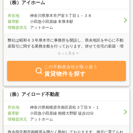
（株）アイホーム
所在地
神奈川県厚木市戸室５丁目１－３８
最寄駅
小田急小田原線 本厚木駅
情報提供元
アットホーム
弊社は昭和６３年厚木市に事務所を開設し、県央地区を中心に不動
産取引に関する業務全般を行っております。併せて住宅の新築・増
改築・リフォームや近隣企業の工場営繕業務も行っておいります。
もっと見る
不動産・建築に関することは何でもお気軽にご相談ください。
この不動産会社が取り扱う
賃貸物件を探す
（株）アイロード不動産
所在地
神奈川県相模原市南区若松３丁目９－１
最寄駅
小田急小田原線 相模大野駅 徒歩22分
情報提供元
アットホーム
政令指定都市相模原を隈なく熟知しておりまます。地元に育てられ