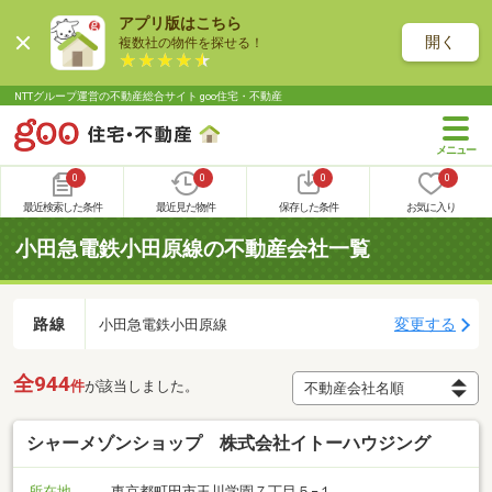
アプリ版はこちら
開く
複数社の物件を探せる！
NTTグループ運営の不動産総合サイト goo住宅・不動産
0
0
0
0
最近検索した条件
最近見た物件
保存した条件
お気に入り
小田急電鉄小田原線の不動産会社一覧
路線
変更する
小田急電鉄小田原線
全944
件
が該当しました。
シャーメゾンショップ 株式会社イトーハウジング
所在地
東京都町田市玉川学園７丁目５−１