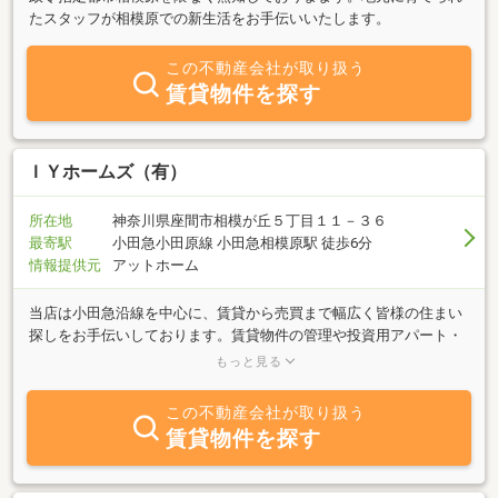
たスタッフが相模原での新生活をお手伝いいたします。
この不動産会社が取り扱う
賃貸物件を探す
ＩＹホームズ（有）
所在地
神奈川県座間市相模が丘５丁目１１－３６
最寄駅
小田急小田原線 小田急相模原駅 徒歩6分
情報提供元
アットホーム
当店は小田急沿線を中心に、賃貸から売買まで幅広く皆様の住まい
探しをお手伝いしております。賃貸物件の管理や投資用アパート・
マンションの売買等も取り扱っておりますので不動産の事なら何で
もっと見る
もご相談下さい。皆様のご来店を心よりお待ちしております。
この不動産会社が取り扱う
賃貸物件を探す