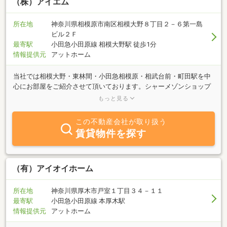
（株）アイエム
所在地
神奈川県相模原市南区相模大野８丁目２－６第一島
ビル２Ｆ
最寄駅
小田急小田原線 相模大野駅 徒歩1分
情報提供元
アットホーム
当社では相模大野・東林間・小田急相模原・相武台前・町田駅を中
心にお部屋をご紹介させて頂いております。シャーメゾンショップ
加盟店として、相模大野駅前ではもっとも多くの積水ハウス施工の
もっと見る
アパートやマンションがご紹介可能となっております。しっかりし
ていて、綺麗なお部屋をお探しの方はぜひ一度お気軽にご来店・お
この不動産会社が取り扱う
問い合わせ下さいませ。初期費用の一部クレジット決済ができま
賃貸物件を探す
す。初期費用が用意できずに断念したお部屋がありましたら、是非
アイエムまでご相談下さい。
（有）アイオイホーム
所在地
神奈川県厚木市戸室１丁目３４－１１
最寄駅
小田急小田原線 本厚木駅
情報提供元
アットホーム