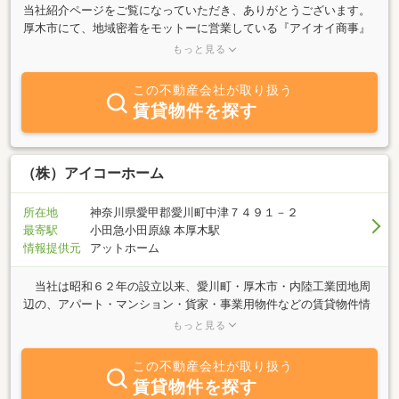
当社紹介ページをご覧になっていただき、ありがとうございます。
厚木市にて、地域密着をモットーに営業している『アイオイ商事』
と申します。厚木市を中心に、県央エリアの賃貸・売買の不動産物
もっと見る
件を、幅広い物件情報網から、お客様に適した物件をご紹介させて
いただいております。〜私たちはお客様の“便利さ”をお手伝い致し
この不動産会社が取り扱う
ます〜という企業理念のもと、県央エリアにてセブンイレブンを５
賃貸物件を探す
店舗。保険代理店業務など、みなさまの“便利さ”の向上を常に心掛
け、業務展開しております。『ホームページ』リンクボタンより、
是非当社ホームページもご覧下さい。
（株）アイコーホーム
所在地
神奈川県愛甲郡愛川町中津７４９１－２
最寄駅
小田急小田原線 本厚木駅
情報提供元
アットホーム
当社は昭和６２年の設立以来、愛川町・厚木市・内陸工業団地周
辺の、アパート・マンション・貨家・事業用物件などの賃貸物件情
報、売地・売家（新築一戸建て・中古一戸建て）などの売買物件情
もっと見る
報をご案内しています。 不動産のご売却や資産運用をお考えの方
も、当社までお気軽にご相談ください。 □■ 当社はスタッフ全員が
この不動産会社が取り扱う
宅地建物取引士です ■□
賃貸物件を探す