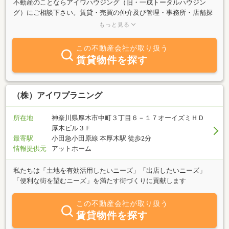
不動産のことならアイワハウジング（旧・一成トータルハウジン
グ）にご相談下さい。賃貸・売買の仲介及び管理・事務所・店舗探
しまで、何でもご要望にお答えいたします。首都圏の売買・賃貸物
もっと見る
件情報は常時、多数ございます。当社専門スタッフが親切にお客様
をサポートしてゆきますので、お気軽にお問い合わせ下さい。又、
この不動産会社が取り扱う
賃貸物件のオーナー様にも運用・経営のコンサルティングも承って
賃貸物件を探す
おります。
（株）アイワプラニング
所在地
神奈川県厚木市中町３丁目６－１７オーイズミＨＤ
厚木ビル３Ｆ
最寄駅
小田急小田原線 本厚木駅 徒歩2分
情報提供元
アットホーム
私たちは「土地を有効活用したいニーズ」「出店したいニーズ」
「便利な街を望むニーズ」を満たす街づくりに貢献します
この不動産会社が取り扱う
賃貸物件を探す