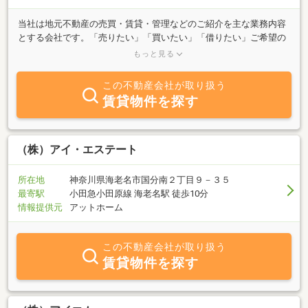
当社は地元不動産の売買・賃貸・管理などのご紹介を主な業務内容
とする会社です。「売りたい」「買いたい」「借りたい」ご希望の
方は、不動産に関する質問はどんなことでもお気軽にご相談くださ
もっと見る
い。豊富な情報力でお客様のご希望に併せたスピーディな対応を心
掛けております。特に新宿区エリアはぜひ、当社へご相談くださ
この不動産会社が取り扱う
い。
賃貸物件を探す
（株）アイ・エステート
所在地
神奈川県海老名市国分南２丁目９－３５
最寄駅
小田急小田原線 海老名駅 徒歩10分
情報提供元
アットホーム
この不動産会社が取り扱う
賃貸物件を探す