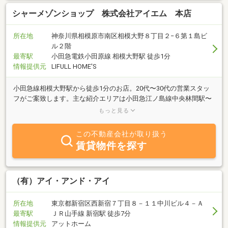
シャーメゾンショップ 株式会社アイエム 本店
所在地
神奈川県相模原市南区相模大野８丁目２−６第１島ビ
ル２階
最寄駅
小田急電鉄小田原線 相模大野駅 徒歩1分
情報提供元
LIFULL HOME'S
小田急線相模大野駅から徒歩1分のお店。20代〜30代の営業スタッ
フがご案致します。主な紹介エリアは小田急江ノ島線中央林間駅〜
町田駅、小田急小田原線相武台前駅〜町田駅まで取扱いございま
もっと見る
す。
この不動産会社が取り扱う
賃貸物件を探す
（有）アイ・アンド・アイ
所在地
東京都新宿区西新宿７丁目８－１１中川ビル４－Ａ
最寄駅
ＪＲ山手線 新宿駅 徒歩7分
情報提供元
アットホーム