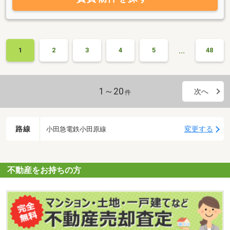
…
1
2
3
4
5
48
1～20
次へ
件
路線
変更する
小田急電鉄小田原線
不動産をお持ちの方