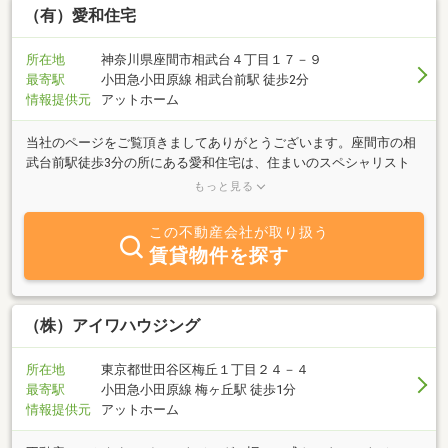
（有）愛和住宅
所在地
神奈川県座間市相武台４丁目１７－９
最寄駅
小田急小田原線 相武台前駅 徒歩2分
情報提供元
アットホーム
当社のページをご覧頂きましてありがとうございます。座間市の相
武台前駅徒歩3分の所にある愛和住宅は、住まいのスペシャリスト
として、物件の賃貸、売買、新築、増築、リフォームなどの様々な
もっと見る
住まいに関するお手伝いをお客様に提供しております。 売買・賃
貸・新築・増築・リフォーム等、住まいのことなら何でもご相談下
この不動産会社が取り扱う
さい。ていねいに親切に対応させていただきます。小田急線を中心
賃貸物件を探す
に、最新優良物件をご紹介させて頂いております。店内では最新物
件をご自分で自由にご覧いただけます。また、図面郵送サービスな
ども行っておりますので、忙しいので中々行けない・・・そんな方
もお気軽にお問い合わせください！お客様のお越しを、心よりお待
（株）アイワハウジング
ちしております！物件は色々とありますので、ぜひホームページに
リンクして下さい。
所在地
東京都世田谷区梅丘１丁目２４－４
最寄駅
小田急小田原線 梅ヶ丘駅 徒歩1分
情報提供元
アットホーム