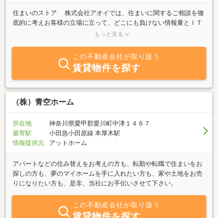
住まいのストア 株式会社アオイでは、住まいに関するご相談を徹
底的に考えお客様の立場に立って、どこにも負けない情報量とＩＴ
を利用したオンライン検索機により、いち早くお客様のご要望にお
もっと見る
答えできるよう努めてまいりました。昨今、建替えるなら住宅会
社、住み替えるなら不動産会社、リフォームならリフォーム会社と
この不動産会社が取り扱う
目的に応じてその会社に相談しているのが現状だと思いますが、長
賃貸物件を探す
年の知識と質の高いスタッフによりお客様が求めているものを的確
に察知し、確実なトータルアドバイスを心がけ、お客様の「夢」を
実現できるよう日々業務を行っております。 HPリニューアル致し
ました!!ＨＰへのリンクボタンがページ右上にございます。是非ご覧
（株）青空ホーム
下さい。https://www.sumainostore.jp/
所在地
神奈川県愛甲郡愛川町中津１４６７
最寄駅
小田急小田原線 本厚木駅
情報提供元
アットホーム
アパートなどの住み替えをお考えの方も、転勤や転職で住まいをお
探しの方も、夢のマイホームを手に入れたい方も、家や土地をお売
りになりたい方も、是非、当社にお手伝いさせて下さい。
この不動産会社が取り扱う
賃貸物件を探す