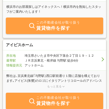
横浜市のお部屋探しはアイネックスへ！横浜市内を熟知したスタッ
フがご案内いたします！
この不動産会社が取り扱う
賃貸物件を探す
アイビスホーム
所在地
埼玉県さいたま市中央区下落合２丁目１９－１２
最寄駅
ＪＲ京浜東北・根岸線 与野駅 徒歩6分
情報提供元
アットホーム
弊社は､京浜東北線｢与野駅｣西口駅前通り１階に店舗を構えており
ます｡アイビス(朱鷺)のロゴにイタリアントリコロールのアドバンス
な看板が目に飛び込んで来ます｡ マンション、アパート、店舗、
もっと見る
事務所、駐車場などの不動産仲介及び管理業務を主に営業していま
す｡情報は､地元密着で新鮮でオーナーさんとも直接交渉！・・・・
この不動産会社が取り扱う
交渉力抜群！安いアパートから高額分譲マンション、店舗、事務
賃貸物件を探す
所、駐車場など取扱も豊富です｡ 独自のネットワークでお客様の