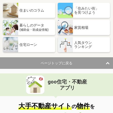
「住みたい街」
住まいのコラム
を見つけよう
暮らしのデータ
家賃相場
(補助金・助成金情報)
人気タウン
住宅ローン
ランキング
ページトップに戻る
goo住宅・不動産
アプリ
大手不動産サイト
物件
の
を