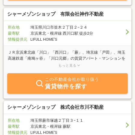
シャーメゾンショップ 有限会社神作不動産
所在地
埼玉県川口市並木２丁目２−２４
最寄駅
京浜東北・根岸線 西川口駅 徒歩2分
情報提供元
LIFULL HOME'S
ＪＲ京浜東北線「川口」「西川口」「蕨」、埼京線「戸田」、埼玉
高速鉄道「南鳩ヶ谷」「川口元郷」の賃貸アパート・マンションを
お探しの方は、創業昭和２５年のＭＡＳＴ神作不動産にお任せ下さ
もっと見る
い
この不動産会社が取り扱う
賃貸物件を探す
シャーメゾンショップ 株式会社市川不動産
所在地
埼玉県蕨市塚越２丁目３−１１
最寄駅
京浜東北・根岸線 蕨駅
情報提供元
LIFULL HOME'S