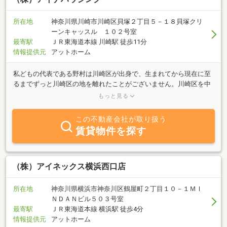
所在地
神奈川県川崎市川崎区貝塚２丁目５－１８貝塚クリ
ーンキャッスル １０２号室
最寄駅
ＪＲ東海道本線 川崎駅 徒歩11分
情報提供元
アットホーム
私どもの代表である野村は川崎区が出身で、生まれてから現在に至
るまでずっと川崎区の地を離れたことがございません。川崎区を中
心、幸区、鶴見区の賃貸物件・店舗・駐車場から戸建・マンショ
もっと見る
ン・一棟ものの賃貸マンションの売買に至るまで豊富な情報を取り
揃えております。どんな些細なことでもお気軽にご相談ください。
この不動産会社が取り扱う
お客様目線で、ベストな提案ができるよう日々精進しております。
賃貸物件を探す
顧客満足度１００％を目指し頑張っておりますので、お気軽にお問
い合わせください。生活保護、ご高齢、外国籍や審査で断られた、
ペット可の物件に住みたい、楽器の演奏をしたい、また、希望の物
件がなかなか見つからないなど私共住宅のプロにご相談いただけれ
（株）アイネックス横浜西口店
ば、きっといい物件に出会えます。住宅探しで悩んでいること、必
ず解消致します。まずは、一度ご連絡下さい。
所在地
神奈川県横浜市神奈川区鶴屋町２丁目１０－１ＭＩ
ＮＤＡＮビル５０３号室
最寄駅
ＪＲ東海道本線 横浜駅 徒歩4分
情報提供元
アットホーム