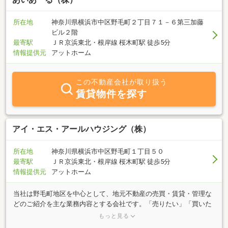
所在地
神奈川県横浜市中区野毛町２丁目７１－６第三加藤
ビル２階
最寄駅
ＪＲ京浜東北・根岸線 桜木町駅 徒歩5分
情報提供元
アットホーム
この不動産会社が取り扱う
賃貸物件を探す
アイ・エス・アールハウジング（株）
所在地
神奈川県横浜市中区野毛町１丁目５０
最寄駅
ＪＲ京浜東北・根岸線 桜木町駅 徒歩5分
情報提供元
アットホーム
当社は野毛町地区を中心として、地元不動産の売買・賃貸・管理な
どのご紹介を主な業務内容とする会社です。「売りたい」「買いた
い」「借りたい」「貸したい」ご希望の方、不動産に関することは
もっと見る
何でもお気軽にご相談ください。豊富な情報力でお客様のご希望に