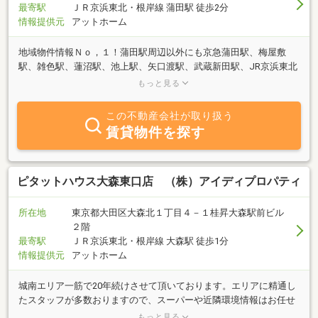
最寄駅
ＪＲ京浜東北・根岸線 蒲田駅 徒歩2分
情報提供元
アットホーム
地域物件情報Ｎｏ，１！蒲田駅周辺以外にも京急蒲田駅、梅屋敷
駅、雑色駅、蓮沼駅、池上駅、矢口渡駅、武蔵新田駅、JR京浜東北
線、京浜急行線、京急空港線、東急池上線、東急多摩川線など大田
もっと見る
区エリアならお任せ下さい♪一人住まい物件、ファミリー物件、格
安・激安物件、高級物件、敷金礼金なし、ペット可、保証人不要、
この不動産会社が取り扱う
バイク可、法人契約、ＵＲ賃貸、建て替え、生活保護、外国籍の方
賃貸物件を探す
など賃貸ならなんでもご相談下さい！♪オーナーさん大募集中！是
非お任せ下さい♪検索ページ以外にも多数物件あり！
ピタットハウス大森東口店 （株）アイディプロパティ
所在地
東京都大田区大森北１丁目４－１桂昇大森駅前ビル
２階
最寄駅
ＪＲ京浜東北・根岸線 大森駅 徒歩1分
情報提供元
アットホーム
城南エリア一筋で20年続けさせて頂いております。エリアに精通し
たスタッフが多数おりますので、スーパーや近隣環境情報はお任せ
下さい！新人スタッフも街を知る事から始めております！お引越し
もっと見る