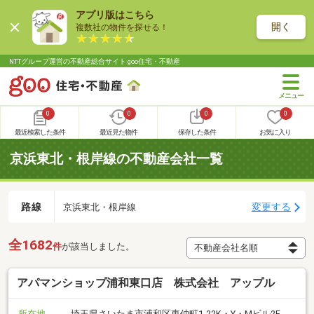
アプリ版はこちら
開く
複数社の物件を探せる！
NTTグループ運営の不動産総合サイト goo住宅・不動産
0
0
0
0
最近検索した条件
最近見た物件
保存した条件
お気に入り
京浜東北・根岸線の不動産会社一覧
路線
変更する
京浜東北・根岸線
全1682
件
が該当しました。
アパマンショップ浦和東口店 株式会社 アップル
所在地
埼玉県さいたま市浦和区東仲町1-22K・Y・Mビル2F