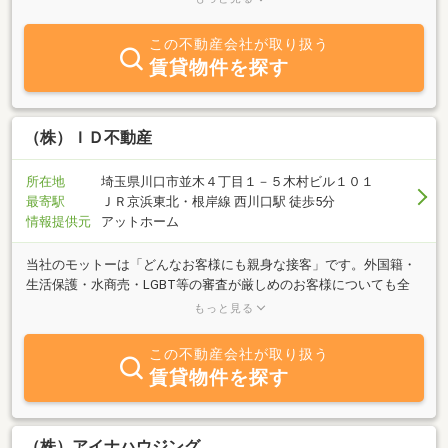
にお悩みのある方や、売買もご検討されていてまだ何も決まってい
ない・・・なんて方もお気軽にご相談下さいませ。スタッフ一同親
この不動産会社が取り扱う
身になってお部屋お探しいたします。ぜひ一度、お問い合わせくだ
賃貸物件を探す
さいませ。
（株）ＩＤ不動産
所在地
埼玉県川口市並木４丁目１－５木村ビル１０１
最寄駅
ＪＲ京浜東北・根岸線 西川口駅 徒歩5分
情報提供元
アットホーム
当社のモットーは「どんなお客様にも親身な接客」です。外国籍・
生活保護・水商売・LGBT等の審査が厳しめのお客様についても全
力で交渉させていただきます。金額の面でも他社には負けません。
もっと見る
小さめな店舗ではございますが最大限のサービスを心がけておりま
す。 営業時間外でも予めお電話いただければ空けておきますので、
この不動産会社が取り扱う
日中のご来店が難しい方でも夜間の対応が可能です。また、賃貸物
賃貸物件を探す
件をメインに取り扱っておりますが、売買のお客様に対しても他社
にはないオススメな物件を取り揃えております。お部屋探し・家探
しの際には是非ともご来店ください。お待ちしております。
（株）アイナハウジング