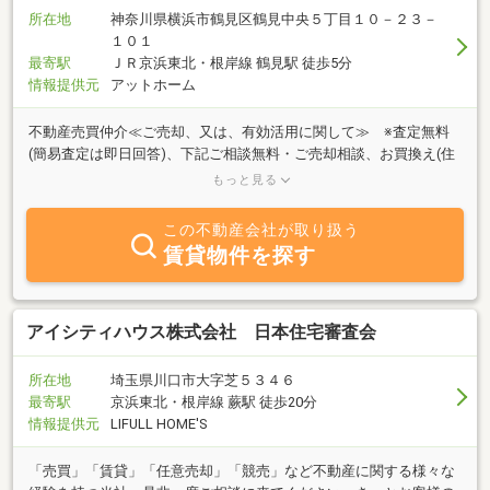
所在地
神奈川県横浜市鶴見区鶴見中央５丁目１０－２３－
１０１
最寄駅
ＪＲ京浜東北・根岸線 鶴見駅 徒歩5分
情報提供元
アットホーム
不動産売買仲介≪ご売却、又は、有効活用に関して≫ ※査定無料
(簡易査定は即日回答)、下記ご相談無料・ご売却相談、お買換え(住
宅、事業用)、任意売却、相続、訴訟前後(中)案件、住宅用事業用立
もっと見る
退き交渉(要件等有)、再建不可用地一団の土地(地上げ)のご売却相
談、一棟収益(素地、アパート、ビル)、借地、底地、土地、マンシ
この不動産会社が取り扱う
ョン、建築物のボリュームチェック等、建物の修繕・補強関係・当
賃貸物件を探す
社がご提供できる限りの不動産に関わる「法律相談・相続対策・税
務相談・建築相談等」も無料で行います。≪購入に関して≫・ご購
入相談、お買換え(住宅、事業用)、住宅用事業用融資(ローン)のご相
談、資産価値(性)のご査定(ご提案)、≪賃貸仲介・管理、コンサルテ
アイシティハウス株式会社 日本住宅審査会
ィングに関して≫・火災保険、賃貸原状回復リフォーム、フルリフ
ォーム、保証会社付け、業務委託、不動産管理、建物解体、残置物
所在地
埼玉県川口市大字芝５３４６
撤去、物件内外人死亡における業務、測量関連一切、登記関係、税
最寄駅
京浜東北・根岸線 蕨駅 徒歩20分
金対策、退去立会い、トラブル対応 等☆上記に関して顧問税理
情報提供元
LIFULL HOME'S
士・弁護士・司法書士の他、土地家屋調査士、測量士、リフォーム
会社、建築会社、火災保険コンサルティング会社等の専門
「売買」「賃貸」「任意売却」「競売」など不動産に関する様々な