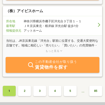
ワガママ条件にもピッタリな物件をご紹介致します｡まずは､当社に
ご一報ください｡
（株）アイビスホーム
所在地
神奈川県横浜市磯子区洋光台３丁目１－１
最寄駅
ＪＲ京浜東北・根岸線 洋光台駅 徒歩1分
情報提供元
アットホーム
当社は、JR京浜東北線「洋光台」駅前に位置する、交通大変便利な
店舗です。地域に相応しい「売りたい」「買いたい」の売買物件・
「貸したい」「借りたい」の賃貸物件を豊富に取り揃えておりま
もっと見る
す。お客様の立場になり、良い物件のご紹介ができるよう一生懸命
お手伝い致します！私達は親身になってお客様に接することを心が
この不動産会社が取り扱う
けております☆是非お気軽にご相談ください♪
賃貸物件を探す
…
1
2
3
4
5
85