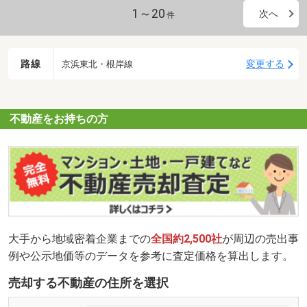
1～20
次へ
件
路線
変更する
京浜東北・根岸線
不動産をお持ちの方
大手から地域密着企業までの
全国約2,500社
が周辺の売出事
例や公示地価等のデータを参考に査定価格を算出します。
売却する不動産の住所を選択