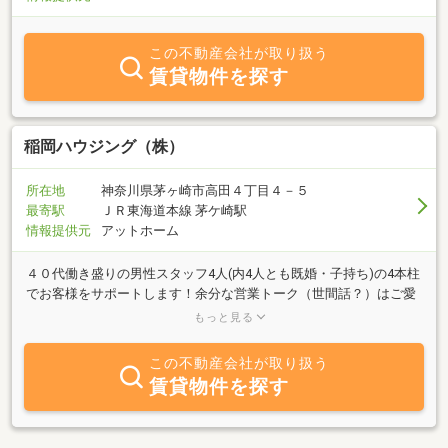
この不動産会社が取り扱う
賃貸物件を探す
稲岡ハウジング（株）
所在地
神奈川県茅ヶ崎市高田４丁目４－５
最寄駅
ＪＲ東海道本線 茅ケ崎駅
情報提供元
アットホーム
４０代働き盛りの男性スタッフ4人(内4人とも既婚・子持ち)の4本柱
でお客様をサポートします！余分な営業トーク（世間話？）はご愛
嬌ですが、ごまかしはありません！物件について包み隠さず情報を
もっと見る
ご提供し、お客様目線のお部屋探し、接客を心掛けております。茅
ヶ崎で４3年以上、管理物件２０００室以上の強みがございます！
この不動産会社が取り扱う
お部屋探しを始めるなら、まずは稲岡から。スタッフ一同、皆様の
賃貸物件を探す
ご来店を心よりお待ちしております！