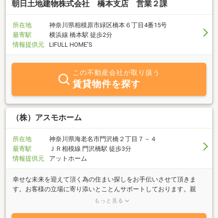
朝日土地建物株式会社 橋本支店 営業２課
所在地
神奈川県相模原市緑区橋本６丁目4番15号
最寄駅
横浜線 橋本駅 徒歩2分
情報提供元
LIFULL HOME'S
この不動産会社が取り扱う
賃貸物件を探す
（株）アスモホーム
所在地
神奈川県海老名市門沢橋２丁目７－４
最寄駅
ＪＲ相模線 門沢橋駅 徒歩3分
情報提供元
アットホーム
幸せな未来を迎えて頂く為の住まい探しをお手伝いさせて頂きま
す。お客様の立場に寄り添いとことんサポートしております。親
切・丁寧をモットーに今後も皆様のお役に立てるよう頑張って参り
もっと見る
ます。何なりとお気軽にご相談下さい。