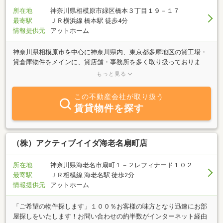
所在地
神奈川県相模原市緑区橋本３丁目１９－１７
最寄駅
ＪＲ横浜線 橋本駅 徒歩4分
情報提供元
アットホーム
神奈川県相模原市を中心に神奈川県内、東京都多摩地区の貸工場・
貸倉庫物件をメインに、貸店舗・事務所を多く取り扱っておりま
す。当社はオーナー様から直接委託された物件を多く手がけており
もっと見る
ますので、内部造作工事や契約条件のアレンジメント能力に自信が
あります。10万円以内の小規模物件はもちろん税金対策の為の収益
この不動産会社が取り扱う
物件も多数管理しております。また、アパート、マンション等の居
賃貸物件を探す
住用の物件も取り扱っております！！！スタッフ一同お客様のご来
店・ご連絡を心よりお待ちしております。◎右上に当社のホームペ
ージへのリンクボタンがございます。是非ご覧下さい。
（株）アクティブイイダ海老名扇町店
所在地
神奈川県海老名市扇町１－２レフィナード１０２
最寄駅
ＪＲ相模線 海老名駅 徒歩2分
情報提供元
アットホーム
「ご希望の物件探します」１００％お客様の味方となり迅速にお部
屋探しをいたします！お問い合わせの約半数がインターネット経由