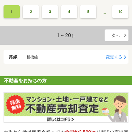
…
1
2
3
4
5
10
1～20
次へ
件
路線
変更する
相模線
不動産をお持ちの方