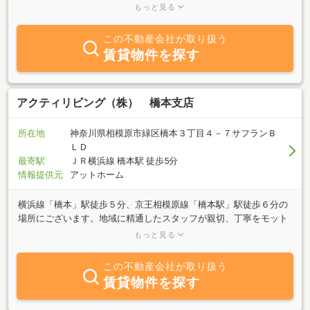
となっている昨今では、インターネット上で収集できない地域情報
もっと見る
が重要視されております。弊社は、海老名市に特化することにより
地域情報の発信を得意としております。女性スタッフによる女性な
この不動産会社が取り扱う
らではのきめ細やかな対応でお部屋をご紹介いたします。“これか
賃貸物件を探す
ら”の“より快適な暮らし”の為のサポートは、アクティブイイダへお
まかせください。
アクティリビング（株） 橋本支店
所在地
神奈川県相模原市緑区橋本３丁目４－７サフランＢ
ＬＤ
最寄駅
ＪＲ横浜線 橋本駅 徒歩5分
情報提供元
アットホーム
横浜線「橋本」駅徒歩５分、京王相模原線「橋本駅」駅徒歩６分の
場所にございます。地域に精通したスタッフが親切、丁寧をモット
ーにお住まい探しのお手伝いをいたします。またインターネットで
もっと見る
は公開出来ない極秘情報などは店頭で数多く取り扱っております。
リフォーム工事は自社施工の為、他社よりお得にご提案できます。
この不動産会社が取り扱う
是非一度、ご来店下さい。お待ちしております！
賃貸物件を探す