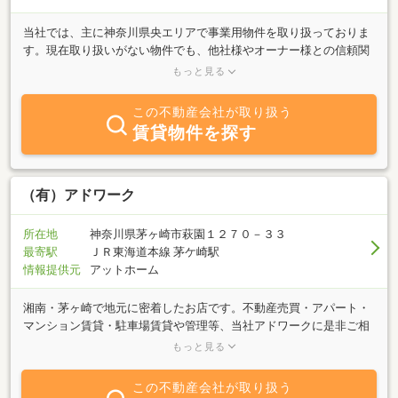
当社では、主に神奈川県央エリアで事業用物件を取り扱っておりま
す。現在取り扱いがない物件でも、他社様やオーナー様との信頼関
係により、神奈川県内の事業用物件でしたら、ほぼ全て当社でご紹
もっと見る
介が可能です。物件探しから、ご契約後のアフターまで一貫して当
社にてご対応させていただきます。また、当社の強みとしてITでの
この不動産会社が取り扱う
情報収集にも力を入れ、最新の情報を毎日収集しております。お問
賃貸物件を探す
い合わせを頂ければ当社の豊富なデーターベースで良い物件をご紹
介させていただきます。居住用の賃貸物件も当社のグループ会社に
てご対応が可能です。倉庫・工場・事務所・店舗・土地などの賃
貸・売買物件をお探しの方、空き物件をお持ちの方は厚木倉庫にお
（有）アドワーク
任せください。詳しくは当社ホームページをご覧ください。お問い
合わせ、お待ちしております！
所在地
神奈川県茅ヶ崎市萩園１２７０－３３
最寄駅
ＪＲ東海道本線 茅ケ崎駅
情報提供元
アットホーム
湘南・茅ヶ崎で地元に密着したお店です。不動産売買・アパート・
マンション賃貸・駐車場賃貸や管理等、当社アドワークに是非ご相
談してください。お客様に満足していただける物件をお探しいたし
もっと見る
ます。家庭的な雰囲気で、お客様をあたたかくお迎えいたしますの
で、お気軽にお越しください。ささいな疑問や相談でもお気軽にど
この不動産会社が取り扱う
うぞ。スタッフ一同お待ちしております。