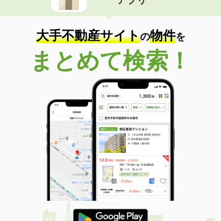
大手不動産サイト
物件
の
を
まとめて検索！