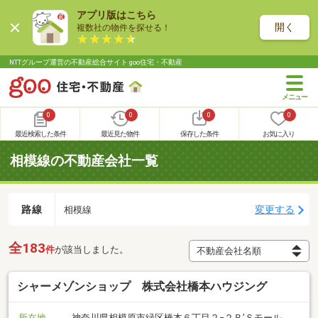
アプリ版はこちら
開く
複数社の物件を探せる！
NTTグループ運営の不動産総合サイト goo住宅・不動産
0
0
0
0
最近検索した条件
最近見た物件
保存した条件
お気に入り
相模線の不動産会社一覧
路線
変更する
相模線
全183
件
が該当しました。
シャーメゾンショップ 株式会社橋本ハウジング
所在地
神奈川県相模原市緑区橋本６丁目２−２Ｂ’Ｓモール