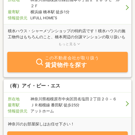
２Ｆ
最寄駅
横浜線 橋本駅 徒歩1分
情報提供元
LIFULL HOME'S
積水ハウス・シャーメゾンショップの特約店です！積水ハウスの施
工物件はもちろんのこと、橋本周辺の分譲マンションの取り扱いも
多くございます！地元密着２５年以上の実績！橋本駅徒歩１分の橋
もっと見る
本ハウジングです♪
この不動産会社が取り扱う
賃貸物件を探す
（有）アイ・ピー・エス
所在地
神奈川県相模原市中央区田名塩田２丁目２０－６
最寄駅
ＪＲ相模線 番田駅 徒歩25分
情報提供元
アットホーム
神奈川のお部屋探しはお任せ下さい！