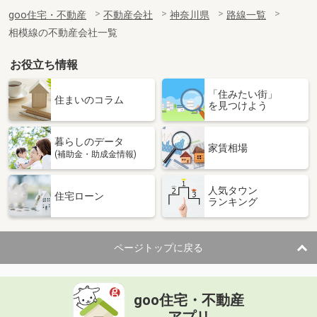
goo住宅・不動産
不動産会社
神奈川県
路線一覧
相模線の不動産会社一覧
お役立ち情報
「住みたい街」
住まいのコラム
を見つけよう
暮らしのデータ
家賃相場
(補助金・助成金情報)
人気タウン
住宅ローン
ランキング
ページトップに戻る
goo住宅・不動産
アプリ