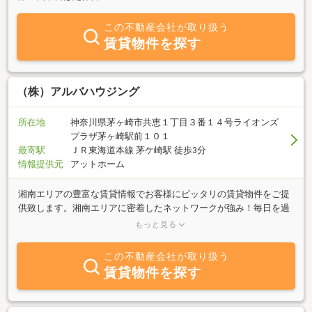
この不動産会社が取り扱う
賃貸物件を探す
（株）アルバハウジング
所在地
神奈川県茅ヶ崎市共恵１丁目３番１４号ライオンズ
プラザ茅ヶ崎駅前１０１
最寄駅
ＪＲ東海道本線 茅ケ崎駅 徒歩3分
情報提供元
アットホーム
湘南エリアの豊富な賃貸情報でお客様にピッタリの賃貸物件をご提
供致します。湘南エリアに密着したネットワークが強み！毎日を過
ごす場所ってとても大切ですよね。住まいは単に身体を休める場所
もっと見る
というだけでなく、出発する場所であり、帰ってくる場所でもあり
ます。住まいとは人にとっての拠点であり、人を育む場所・・私た
この不動産会社が取り扱う
ちは皆様の住まい探しをこれからもサポートしていきます。皆様の
賃貸物件を探す
夢を実現できる良きパートナーであり続けたい、それが私たちの願
いです。弊社は地元茅ヶ崎に特化した不動産会社です。