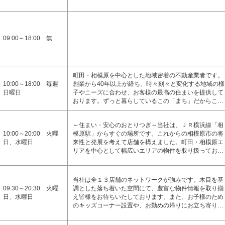
09:00～18:00 無
町田・相模原を中心とした地域密着の不動産業者です。
10:00～18:00 毎週
創業から40年以上が経ち、時々刻々と変化する地域の様
日曜日
子やニーズに合わせ、お客様の最高の住まいを提供して
おります。ずっと暮らしているこの「まち」だからこ…
～住まい・安心のおとりつぎ～当社は、ＪＲ横浜線「相
10:00～20:00 火曜
模原駅」からすぐの場所です。これからの相模原市の将
日、水曜日
来性と発展を考えて店舗を構えました。町田・相模原エ
リアを中心として幅広いエリアの物件を取り扱ってお…
当社は全１３店舗のネットワークが強みです。木目を基
09:30～20:30 火曜
調とした落ち着いた空間にて、豊富な物件情報を取り揃
日、水曜日
え皆様をお待ちいたしております。また、お子様のため
のキッズコーナー設置や、お勤めの帰りにお立ち寄り…