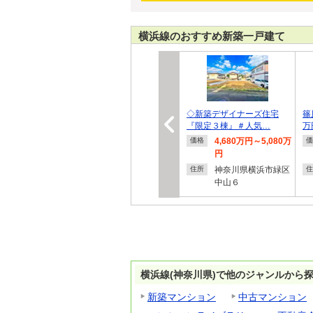
横浜線のおすすめ新築一戸建て
◇新築デザイナーズ住宅
篠
『限定３棟』＃人気…
万
4,680万円～5,080万
価格
価
円
神奈川県横浜市緑区
住所
住
中山６
横浜線(神奈川県)で他のジャンルから
新築マンション
中古マンション