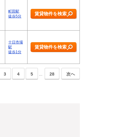
町田駅
賃貸物件を検索
徒歩5分
十日市場
賃貸物件を検索
駅
徒歩1分
3
4
5
28
次へ
…