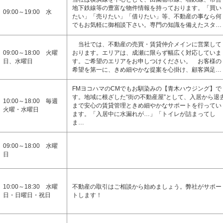
地下鉄線等の豊富な物件情報を持っております。「買い
09:00～19:00 水
たい」「売りたい」「借りたい」等、不動産の事なら何
でもお気軽に御相談下さい。専門の知識を備えたスタ…
当社では、不動産の売買・賃貸仲介メインに営業して
09:00～18:00 火曜
おります。エリアは、成瀬に限らず幅広く対応していま
日、水曜日
す。ご希望のエリアをお申しつけください。 お客様の
希望を第一に、きめ細やかな提案を心掛け、顧客満足…
FMヨコハマのCMでもお馴染みの【青木ハウジング】で
す。地域に根ざした“街の不動産屋”として、入居から退
10:00～18:00 毎週
まで安心の賃貸管理ときめ細やかなサポートを行ってい
火曜・水曜日
ます。「入居中に水漏れが…」「トイレが詰まってし
ま…
09:00～18:00 水曜
日
10:00～18:30 水曜
不動産の取引はご相談から始めましょう。弊社がサポー
日・日曜日・祝日
トします！