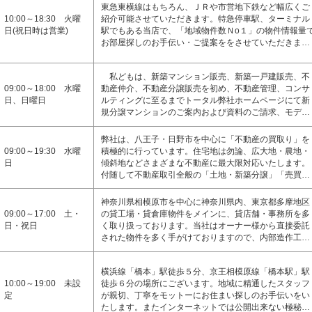
東急東横線はもちろん、ＪＲや市営地下鉄など幅広くご
10:00～18:30 火曜
紹介可能させていただきます。特急停車駅、ターミナル
日(祝日時は営業)
駅でもある当店で、「地域物件数Ｎo１」の物件情報量
お部屋探しのお手伝い・ご提案ををさせていただきま…
私どもは、新築マンション販売、新築一戸建販売、不
09:00～18:00 水曜
動産仲介、不動産分譲販売を初め、不動産管理、コンサ
日、日曜日
ルティングに至るまでトータル弊社ホームページにて新
規分譲マンションのご案内および資料のご請求、モデ…
弊社は、八王子・日野市を中心に「不動産の買取り」を
09:00～19:30 水曜
積極的に行っています。住宅地は勿論、広大地・農地・
日
傾斜地などさまざまな不動産に最大限対応いたします。
付随して不動産取引全般の「土地・新築分譲」「売買…
神奈川県相模原市を中心に神奈川県内、東京都多摩地区
09:00～17:00 土・
の貸工場・貸倉庫物件をメインに、貸店舗・事務所を多
日・祝日
く取り扱っております。当社はオーナー様から直接委託
された物件を多く手がけておりますので、内部造作工…
横浜線「橋本」駅徒歩５分、京王相模原線「橋本駅」駅
10:00～19:00 未設
徒歩６分の場所にございます。地域に精通したスタッフ
定
が親切、丁寧をモットーにお住まい探しのお手伝いをい
たします。またインターネットでは公開出来ない極秘…