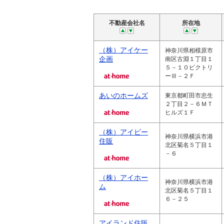
不動産会社名
所在地
（株）アイケー
神奈川県相模原市
企画
南区古淵１丁目１
５－１０ビクトリ
ーⅢ－２Ｆ
あいのホームズ
東京都町田市忠生
２丁目２－６ＭＴ
ヒルズ１Ｆ
（株）アイビー
神奈川県横浜市港
住販
北区菊名５丁目１
－６
（株）アイホー
神奈川県横浜市港
ム
北区菊名５丁目１
６－２５
アイランド住販