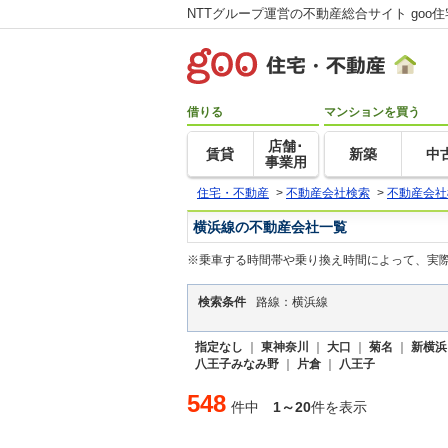
NTTグループ運営の不動産総合サイト goo
借りる
マンションを買う
店舗･
賃貸
新築
中
事業用
住宅・不動産
>
不動産会社検索
>
不動産会社
横浜線の不動産会社一覧
※乗車する時間帯や乗り換え時間によって、実
検索条件
路線：横浜線
指定なし
｜
東神奈川
｜
大口
｜
菊名
｜
新横浜
八王子みなみ野
｜
片倉
｜
八王子
548
件中
1～20
件を表示