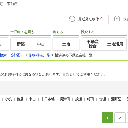
住宅・不動産
0
最近見た物件
保
一戸建てを買う
建てる
投資する
不動産
古
新築
中古
土地
土地活用
投資
検索（首都圏）
>
路線/神奈川県
>
横浜線の不動産会社一覧
際の所要時間とは異なる場合があります。目安としてご利用ください。
｜
小机
｜
鴨居
｜
中山
｜
十日市場
｜
長津田
｜
成瀬
｜
町田
｜
古淵
｜
淵野辺
｜
1
2