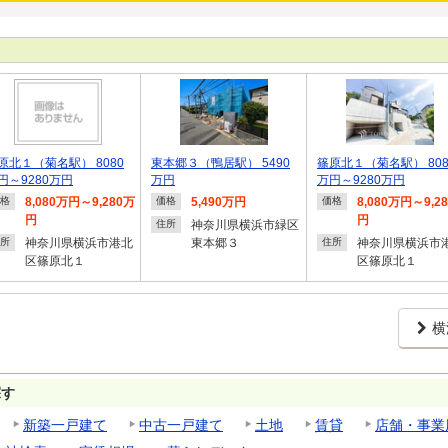
原北１（菊名駅） 8080
東本郷３（鴨居駅） 5490
篠原北１（菊名駅） 808
円～9280万円
万円
万円～9280万円
8,080万円～9,280万
5,490万円
8,080万円～9,2
格
価格
価格
円
円
神奈川県横浜市緑区
住所
神奈川県横浜市港北
東本郷３
神奈川県横浜市
所
住所
区篠原北１
区篠原北１
横
探す
新築一戸建て
中古一戸建て
土地
賃貸
店舗・事業