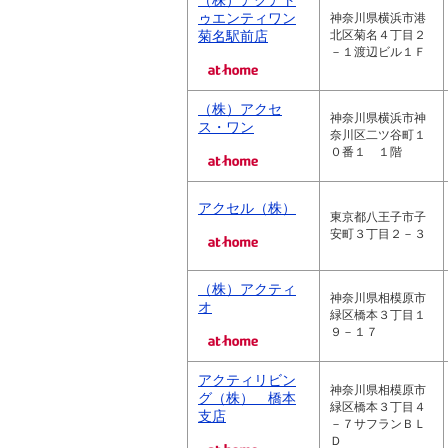
（株）アクアト
ゥエンティワン
神奈川県横浜市港
菊名駅前店
北区菊名４丁目２
－１渡辺ビル１Ｆ
（株）アクセ
神奈川県横浜市神
ス・ワン
奈川区二ツ谷町１
０番１ １階
アクセル（株）
東京都八王子市子
安町３丁目２－３
（株）アクティ
神奈川県相模原市
オ
緑区橋本３丁目１
９－１７
アクティリビン
神奈川県相模原市
グ（株） 橋本
緑区橋本３丁目４
支店
－７サフランＢＬ
Ｄ