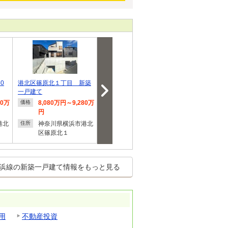
0
港北区篠原北１丁目 新築
駅徒歩5分×吹抜×ルーフバ
横浜市港北区
一戸建て
ルコニー×港北区…
２ 新築戸建
80万
8,080万円～9,280万
8,080万円～9,280万
8,080
価格
価格
価格
円
円
円
港北
神奈川県横浜市港北
神奈川県横浜市港北
神奈川
住所
住所
住所
区篠原北１
区篠原北１
区篠原
浜線の新築一戸建て情報をもっと見る
用
不動産投資