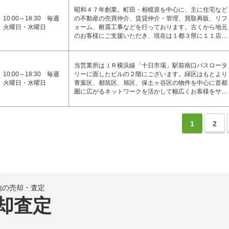
昭和４７年創業。町田・相模原を中心に、主に住宅など
10:00～18:30 毎週
の不動産の売買仲介、賃貸仲介・管理、買取再販、リフ
火曜日・水曜日
ォーム、耐震工事などを行っております。古くから地元
のお客様にご支援いただき、現在は１都３県に１１店…
当営業所はＪＲ横浜線「十日市場」駅前南口バスロータ
10:00～18:30 毎週
リーに面したビルの２階にございます。緑区はもとより
火曜日・水曜日
青葉区、都筑区、旭区、保土ヶ谷区の物件を中心に首都
圏に広がるネットワークを活かして幅広くお客様をサ…
1
2
地の売却・査定
却査定