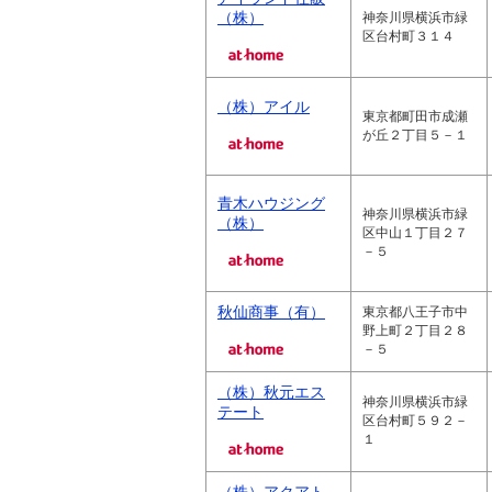
（株）
神奈川県横浜市緑
区台村町３１４
（株）アイル
東京都町田市成瀬
が丘２丁目５－１
青木ハウジング
神奈川県横浜市緑
（株）
区中山１丁目２７
－５
秋仙商事（有）
東京都八王子市中
野上町２丁目２８
－５
（株）秋元エス
神奈川県横浜市緑
テート
区台村町５９２－
１