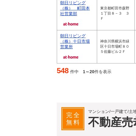
朝日リビング
（株） 町田本
東京都町田市森野
社営業部
１丁目８－３ ３
Ｆ
朝日リビング
（株）十日市場
神奈川県横浜市緑
営業所
区十日市場町８０
５佐藤ビル２Ｆ
548
件中
1～20
件を表示
マンション/一戸建て/土
完全
不動産売
無料