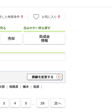
0
0
存した検索条件
お気に入り
売る
住みやすい街を探す
助成金
売却
情報
矢部
｜
相模原
｜
橋本
｜
相原
｜
3
4
5
28
次へ
…