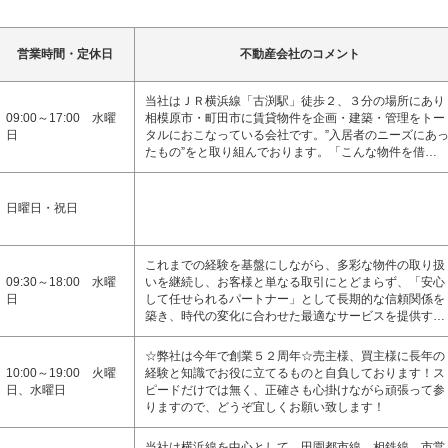
営業時間・定休日
不動産会社のコメント
当社はＪＲ横浜線「古渕駅」徒歩２、３分の場所にあり
09:00～17:00 水曜
相模原市・町田市に賃貸物件を企画・建築・管理をトー
日
タルにおこなっている会社です。”入居者のニーズにあ
たもの”をと取り組んでおります。「こんな物件を借…
日曜日・祝日
これまでの経験を基盤にしながら、多彩な物件の取り扱
09:30～18:00 水曜
いを継続し、お客様と単なる取引にとどまらず、「安心
日
して任せられるパートナー」として長期的な信頼関係を
築き、時代の変化に合わせた最適なサービスを提供す…
☆弊社は今年で創業５２周年☆売主様、買主様に長年の
10:00～19:00 火曜
経験と知識でお役に立てるものと自負しております！ス
日、水曜日
ピードだけでは無く、正確さも心掛けながら頑張って参
りますので、どうぞ宜しくお願い致します！
当社は横浜線を中心として、田園都市線、相鉄線、市営