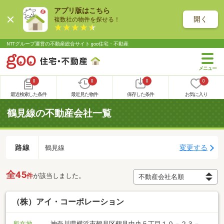
アプリ版はこちら
開く
複数社の物件を探せる！
NTTグループ運営の不動産総合サイト goo住宅・不動産
0
0
0
0
最近検索した条件
最近見た物件
保存した条件
お気に入り
鶴見線の不動産会社一覧
路線
変更する
鶴見線
全45
件
が該当しました。
（株）アイ・コーポレーション
所在地
神奈川県横浜市鶴見区鶴見中央５丁目１０－２３－