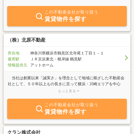
にご相談ください。
この不動産会社が取り扱う
賃貸物件を探す
（株）北原不動産
所在地
神奈川県横浜市鶴見区北寺尾１丁目１－１
最寄駅
ＪＲ京浜東北・根岸線 鶴見駅
情報提供元
アットホーム
当社は創業以来「誠実さ」を理念として地域に根ざした不動産会
社として、５０年以上もの長きに亘って横浜・川崎エリアを中心
に、アパートやマンションの賃貸・仲介・管理、土地建物の売買と
もっと見る
いった一般不動産業務から、ビル事業や開発事業、更に資産運用に
至るまで幅広く良質な情報とサービスの提供を追求して参りまし
この不動産会社が取り扱う
た。 近年では街づくりを通じて、社会に貢献する事を使命とし、
賃貸物件を探す
様々な地域の課題や社会問題を読み取り、多様化したお客様のニー
ズを確実に把握しお届けできるよう、弊社スタッフは、幅広い見識
と深い専門知識習得の為、日々研鑽を積んでおります。これまで培
った経験とノウハウを総動員し、これからも「不動産のプロフェッ
クラン株式会社