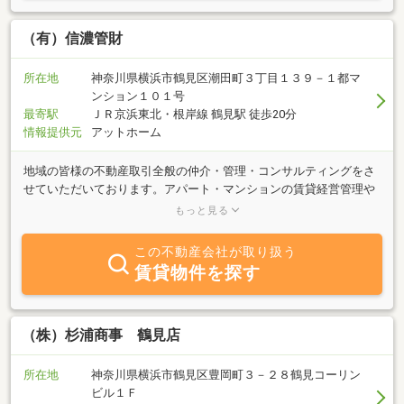
待ちしております。
（有）信濃管財
所在地
神奈川県横浜市鶴見区潮田町３丁目１３９－１都マ
ンション１０１号
最寄駅
ＪＲ京浜東北・根岸線 鶴見駅 徒歩20分
情報提供元
アットホーム
地域の皆様の不動産取引全般の仲介・管理・コンサルティングをさ
せていただいております。アパート・マンションの賃貸経営管理や
賃貸住宅のお探し・土地建物買取や売買仲介・不動産活用や相続の
もっと見る
ご相談等不動産のお困りごとはどんなことでも当社へご相談くださ
い。
この不動産会社が取り扱う
賃貸物件を探す
（株）杉浦商事 鶴見店
所在地
神奈川県横浜市鶴見区豊岡町３－２８鶴見コーリン
ビル１Ｆ