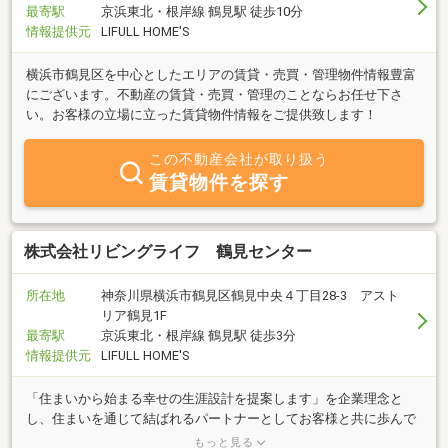
最寄駅
京浜東北・根岸線 鶴見駅 徒歩10分
情報提供元
LIFULL HOME'S
横浜市鶴見区を中心としたエリアの賃貸・売買・管理物件情報豊富
にございます。不動産の賃貸・売買・管理のことならお任せ下さ
い。お客様の立場に立った賃貸物件情報をご提供致します！
この不動産会社が取り扱う
賃貸物件を探す
株式会社リビングライフ 鶴見センター
所在地
神奈川県横浜市鶴見区鶴見中央４丁目28-3 アスト
リア鶴見1F
最寄駅
京浜東北・根岸線 鶴見駅 徒歩3分
情報提供元
LIFULL HOME'S
「住まいから始まる幸せの生涯設計を提案します」を企業理念と
し、住まいを通じて結ばれるパートナーとしてお客様と共に歩んで
まいりました。常に豊富な物件を取り揃えておりますので、お気軽
もっと見る