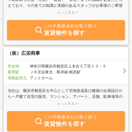
えており、その全ての知識と実績のあるスタッフがお客様のご希望
やお悩みを承ります。ネットに掲載していない物件も含め、幅広い
もっと見る
物件をご紹介致しますので、お気軽にご相談ください♪ また女性ス
タッフが多いのが弊社の特徴です。相談しやすいというお声を多く
この不動産会社が取り扱う
頂いております！
賃貸物件を探す
（株）広栄商事
所在地
神奈川県横浜市鶴見区上末吉５丁目１３－５
最寄駅
ＪＲ京浜東北・根岸線 鶴見駅
情報提供元
アットホーム
当社は、横浜市鶴見区を中心として宅地造成及び建築の企画設計か
ら一戸建て住宅の販売、マンション、アパート、店舗、駐車場等の
各種賃貸物件の管理並びに仲介業務を行っております。建築の専門
もっと見る
家である一級建築士も常駐しておりますので、不動産・建築に関わ
る様々なご相談等、不動産・建築の総合プランナーとして、お客様
この不動産会社が取り扱う
にご満足していただけるサービスを提供しております。また、自社
賃貸物件を探す
物件も数多く取り扱っておりますので、是非一度、当社をご利用し
てみてはいかがでしょうか。明るいスタッフが、皆様のご来店をお