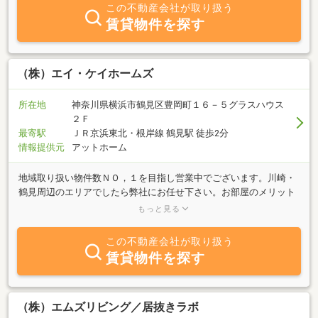
き上げたお客様との信頼関係は、まさに老舗の強み、ずっと守って
この不動産会社が取り扱う
行きたいと考えています。 そして、日々より多くの皆様に、ここ
賃貸物件を探す
ろのこもったサービスをはじめ最新の情報をご提供していくことを
大切に考えているのが、私ども岩本不動産なのです。たった5人の
個性派集団ですがまさに”老舗の凄味は個性に出ます“
（株）エイ・ケイホームズ
所在地
神奈川県横浜市鶴見区豊岡町１６－５グラスハウス
２Ｆ
最寄駅
ＪＲ京浜東北・根岸線 鶴見駅 徒歩2分
情報提供元
アットホーム
地域取り扱い物件数ＮＯ，１を目指し営業中でございます。川崎・
鶴見周辺のエリアでしたら弊社にお任せ下さい。お部屋のメリット
だけではなくデメリットも含めお話させて頂きます。また『お得に
もっと見る
引越しを・・・』とお考えでしたら是非御相談下さいませ。仲介手
数料半額で御紹介できる物件も多数取り揃えております！！
この不動産会社が取り扱う
賃貸物件を探す
（株）エムズリビング／居抜きラボ