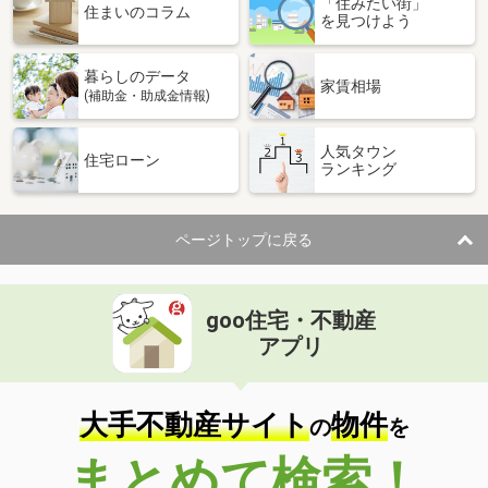
「住みたい街」
住まいのコラム
を見つけよう
暮らしのデータ
家賃相場
(補助金・助成金情報)
人気タウン
住宅ローン
ランキング
ページトップに戻る
goo住宅・不動産
アプリ
大手不動産サイト
物件
の
を
まとめて検索！