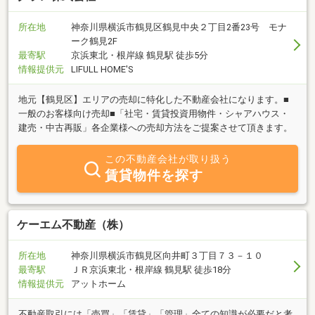
ショナル」として、地域の皆様の信頼やあらゆるご要望に的確にお
応え出来る様、誠心誠意務めてまいります。
所在地
神奈川県横浜市鶴見区鶴見中央２丁目2番23号 モナ
ーク鶴見2F
最寄駅
京浜東北・根岸線 鶴見駅 徒歩5分
情報提供元
LIFULL HOME'S
地元【鶴見区】エリアの売却に特化した不動産会社になります。■
一般のお客様向け売却■「社宅・賃貸投資用物件・シャアハウス・
建売・中古再販」各企業様への売却方法をご提案させて頂きます。
この不動産会社が取り扱う
賃貸物件を探す
ケーエム不動産（株）
所在地
神奈川県横浜市鶴見区向井町３丁目７３－１０
最寄駅
ＪＲ京浜東北・根岸線 鶴見駅 徒歩18分
情報提供元
アットホーム
不動産取引には「売買」「賃貸」「管理」全ての知識が必要だと考