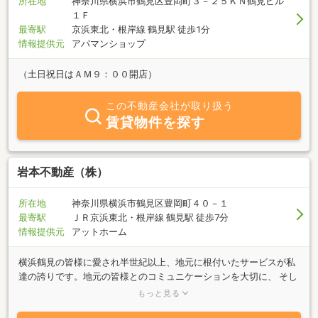
所在地
神奈川県横浜市鶴見区豊岡町３－２５ＫＮ鶴見ビル
１Ｆ
最寄駅
京浜東北・根岸線 鶴見駅 徒歩1分
情報提供元
アパマンショップ
（土日祝日はＡＭ９：００開店）
この不動産会社が取り扱う
賃貸物件を探す
岩本不動産（株）
所在地
神奈川県横浜市鶴見区豊岡町４０－１
最寄駅
ＪＲ京浜東北・根岸線 鶴見駅 徒歩7分
情報提供元
アットホーム
横浜鶴見の皆様に愛され半世紀以上、地元に根付いたサービスが私
達の誇りです。地元の皆様とのコミュニケーションを大切に、 そし
て一つ一つのお仕事に感謝しながらの日々、気がつけば当社は2023
もっと見る
年3月で創業68年を迎えました。この半世紀以上の実績と真心で築