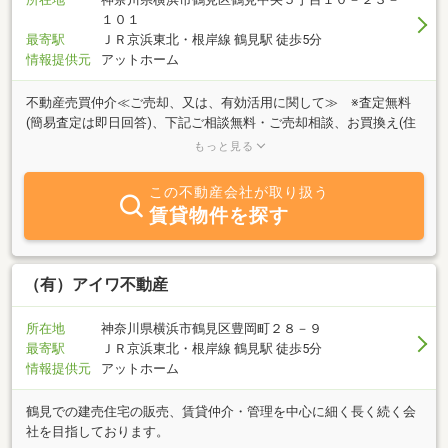
１０１
最寄駅
ＪＲ京浜東北・根岸線 鶴見駅 徒歩5分
情報提供元
アットホーム
不動産売買仲介≪ご売却、又は、有効活用に関して≫ ※査定無料
(簡易査定は即日回答)、下記ご相談無料・ご売却相談、お買換え(住
宅、事業用)、任意売却、相続、訴訟前後(中)案件、住宅用事業用立
もっと見る
退き交渉(要件等有)、再建不可用地一団の土地(地上げ)のご売却相
談、一棟収益(素地、アパート、ビル)、借地、底地、土地、マンシ
この不動産会社が取り扱う
ョン、建築物のボリュームチェック等、建物の修繕・補強関係・当
賃貸物件を探す
社がご提供できる限りの不動産に関わる「法律相談・相続対策・税
務相談・建築相談等」も無料で行います。≪購入に関して≫・ご購
入相談、お買換え(住宅、事業用)、住宅用事業用融資(ローン)のご相
談、資産価値(性)のご査定(ご提案)、≪賃貸仲介・管理、コンサルテ
（有）アイワ不動産
ィングに関して≫・火災保険、賃貸原状回復リフォーム、フルリフ
ォーム、保証会社付け、業務委託、不動産管理、建物解体、残置物
所在地
神奈川県横浜市鶴見区豊岡町２８－９
撤去、物件内外人死亡における業務、測量関連一切、登記関係、税
最寄駅
ＪＲ京浜東北・根岸線 鶴見駅 徒歩5分
金対策、退去立会い、トラブル対応 等☆上記に関して顧問税理
情報提供元
アットホーム
士・弁護士・司法書士の他、土地家屋調査士、測量士、リフォーム
会社、建築会社、火災保険コンサルティング会社等の専門
鶴見での建売住宅の販売、賃貸仲介・管理を中心に細く長く続く会
社を目指しております。