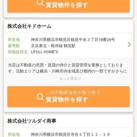
賃貸物件を探す
株式会社キドホーム
所在地
神奈川県横浜市鶴見区鶴見中央３丁目18番26号
最寄駅
京浜東北・根岸線 鶴見駅
情報提供元
LIFULL HOME'S
当店は不動産の売買・賃貸の仲介と賃貸管理を業務としておりま
す。活動エリアは横浜・川崎市内全域及び都内の一部ですがさらに
遠方の場合でもお気軽にご相談ください。お客様に寄添い、望みを
もっと見る
叶えることが喜びです。
この不動産会社が取り扱う
賃貸物件を探す
株式会社ツルダイ商事
所在地
神奈川県横浜市鶴見区寺谷１丁目１１－１９