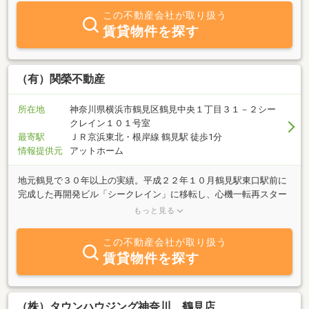
でもお待ちしておりますので、お気軽にご連絡ください。また、弊
この不動産会社が取り扱う
社ホームページにてバスマップの確認や病院検索もできるようにな
賃貸物件を探す
っております。物件検索依頼もできますので、こちらもぜひご利用
ください。
（有）関榮不動産
所在地
神奈川県横浜市鶴見区鶴見中央１丁目３１－２シー
クレイン１０１号室
最寄駅
ＪＲ京浜東北・根岸線 鶴見駅 徒歩1分
情報提供元
アットホーム
地元鶴見で３０年以上の実績。平成２２年１０月鶴見駅東口駅前に
完成した再開発ビル「シークレイン」に移転し、心機一転再スター
トしました。鶴見で育ち、鶴見を知り尽くしたスタッフが、お客様
もっと見る
の要望に沿った物件をご案内できるようがんばりますので、ぜひご
来店下さい！
この不動産会社が取り扱う
賃貸物件を探す
（株）タウンハウジング神奈川 鶴見店