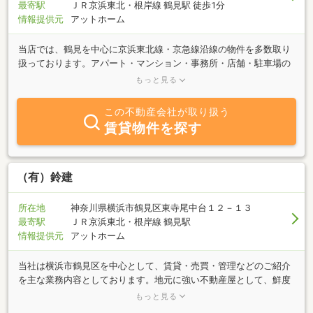
最寄駅
ＪＲ京浜東北・根岸線 鶴見駅 徒歩1分
情報提供元
アットホーム
当店では、鶴見を中心に京浜東北線・京急線沿線の物件を多数取り
扱っております。アパート・マンション・事務所・店舗・駐車場の
賃貸物件から、土地・建物などの売買物件、不動産に関するお悩み
もっと見る
など、店内のリラックスした雰囲気の中、各スペシャリストがあな
たのお部屋探しを丁寧にサポート致します。スタッフ一同 皆様の
この不動産会社が取り扱う
御来店を心よりお待ち申し上げます。
賃貸物件を探す
（有）鈴建
所在地
神奈川県横浜市鶴見区東寺尾中台１２－１３
最寄駅
ＪＲ京浜東北・根岸線 鶴見駅
情報提供元
アットホーム
当社は横浜市鶴見区を中心として、賃貸・売買・管理などのご紹介
を主な業務内容としております。地元に強い不動産屋として、鮮度
の高い不動産情報（アパート・マンション・新築一戸建・中古一戸
もっと見る
建・土地等）を紹介させていただきます。不動産に関する質問は何