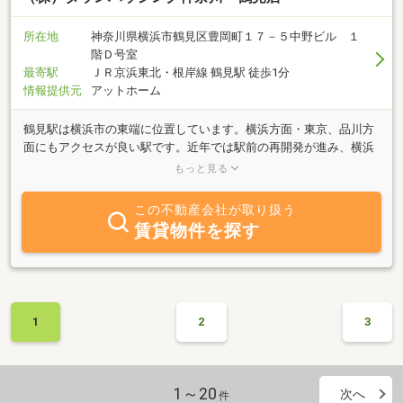
所在地
神奈川県横浜市鶴見区豊岡町１７－５中野ビル １
階Ｄ号室
最寄駅
ＪＲ京浜東北・根岸線 鶴見駅 徒歩1分
情報提供元
アットホーム
鶴見駅は横浜市の東端に位置しています。横浜方面・東京、品川方
面にもアクセスが良い駅です。近年では駅前の再開発が進み、横浜
市における主要な生活拠点（副都心）に指定されるほどになりまし
もっと見る
た。治安も良くなり住みやすい町に変身を遂げているこの駅周辺で
のお部屋探しはいかがでしょうか。是非タウンハウジング鶴見店ま
この不動産会社が取り扱う
でお問合せお待ちしております。
賃貸物件を探す
1
2
3
1～20
次へ
件