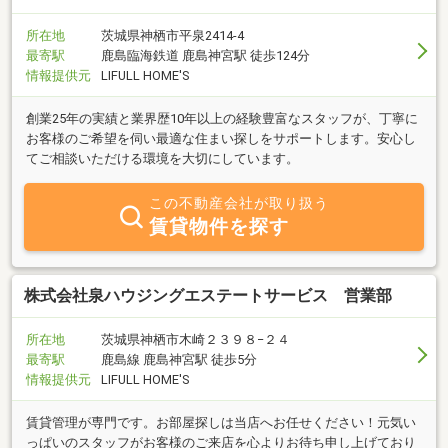
所在地
茨城県神栖市平泉2414-4
最寄駅
鹿島臨海鉄道 鹿島神宮駅 徒歩124分
情報提供元
LIFULL HOME'S
創業25年の実績と業界歴10年以上の経験豊富なスタッフが、丁寧に
お客様のご希望を伺い最適な住まい探しをサポートします。安心し
てご相談いただける環境を大切にしています。
この不動産会社が取り扱う
賃貸物件を探す
株式会社泉ハウジングエステートサービス 営業部
所在地
茨城県神栖市木崎２３９８−２４
最寄駅
鹿島線 鹿島神宮駅 徒歩5分
情報提供元
LIFULL HOME'S
賃貸管理が専門です。お部屋探しは当店へお任せください！元気い
っぱいのスタッフがお客様のご来店を心よりお待ち申し上げており