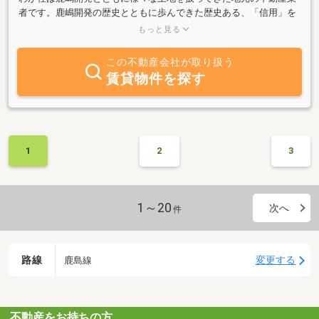
者です。鹿嶋開発の歴史とともに歩んできた歴史ある、「信用」を
重んじる不動産業者です。地元不動産の「売買」はもちろん仲介も
もっと見る
数多く取り扱っております。不動産に関するお問い合わせ、ご質問
等は何でもご相談下さい。豊富な情報力でお客様への対応に対し親
この不動産会社が取り扱う
切、丁寧、即実行を心がけております。特に旧大野村を含む鹿嶋地
賃貸物件を探す
区、旧波崎町を含む神栖地区エリアは歴史と伝統のある当社にご相
談下さい。
1
2
3
1～20
次へ
件
路線
変更する
鹿島線
不動産をお持ちの方