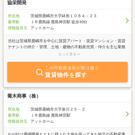
協栄開発
所在地
茨城県鹿嶋市大字鉢形１０８４－２３
最寄駅
ＪＲ鹿島線 鹿島神宮駅 徒歩30分
情報提供元
アットホーム
当社は茨城県鹿嶋市を中心に賃貸アパート・賃貸マンション・賃貸
テナントの仲介・管理、土地・建物の不動産売買・仲介を主な業務
内容とする会社です。お客様のニーズに沿い、安心・快適な暮らし
もっと見る
をおくっていただくための生活空間の提供とサポートをし、お客様
の満足・信頼を大切に地元に密着した業務の展開を心がけていま
この不動産会社が取り扱う
す。ぜひ、茨城県の鹿嶋市内でお探しの際には、当社へ御相談くだ
賃貸物件を探す
さい。
喬木商事（株）
所在地
茨城県鹿嶋市大字泉川２５－２
最寄駅
ＪＲ鹿島線 鹿島神宮駅
情報提供元
アットホーム
わが社は鹿嶋開発とともに様々な土地を扱ってきた地元の不動産業