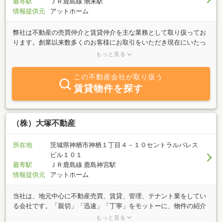
最寄駅
ＪＲ鹿島線 潮来駅
情報提供元
アットホーム
弊社は不動産の売買仲介と賃貸仲介を主な業務として取り扱ってお
ります。創業以来数多くのお客様にお取引をいただき現在にいたっ
ております。不動産購入の背景には様々な動機があります。価格、
もっと見る
購入時期、物件選定などについて随時ご相談を承っており、物件の
下見の代行も行っています。是非ご利用ください。
この不動産会社が取り扱う
賃貸物件を探す
（株）大塚不動産
所在地
茨城県神栖市神栖１丁目４－１０セントラルパレス
ビル１０１
最寄駅
ＪＲ鹿島線 鹿島神宮駅
情報提供元
アットホーム
当社は、地元中心に不動産売買、賃貸、管理、テナント業をしてい
る会社です。「親切」「迅速」「丁寧」をモットーに、物件の紹介
及びお客様のトラブルに対応しております。地元で物件をお探しの
もっと見る