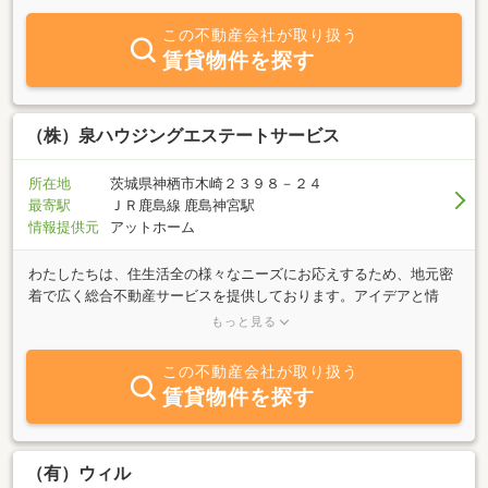
理・不動産活用までワンストップで対応し、安心・信頼・誠実を何
より大切にしています。単なる物件紹介にとどまらず、お客様のラ
この不動産会社が取り扱う
イフプランや将来設計に寄り添った最適なご提案を心がけておりま
賃貸物件を探す
す。出会いからご契約、その先の暮らしまで。長く続く安心のパー
トナーとして、末永くお付き合いいただける企業を目指しておりま
す。ぜひ、お気軽にお問い合わせください。
（株）泉ハウジングエステートサービス
所在地
茨城県神栖市木崎２３９８－２４
最寄駅
ＪＲ鹿島線 鹿島神宮駅
情報提供元
アットホーム
わたしたちは、住生活全の様々なニーズにお応えするため、地元密
着で広く総合不動産サービスを提供しております。アイデアと情
熱、最新ＩＴ技術の活用による住生活への貢献を通じ、神栖市・鹿
もっと見る
嶋市の「まちづくり」をお手伝いします。神栖・鹿嶋のお部屋探し
は、当社へおまかせください！
この不動産会社が取り扱う
賃貸物件を探す
（有）ウィル