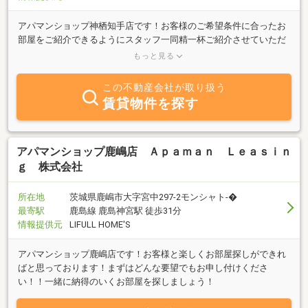
アパマンショップ神栖知手店です！お客様のご希望条件に合ったお
部屋をご紹介できるようにスタッフ一同精一杯ご紹介させていただ
きます！「こんな場所がいいな」「この設備が欲しい」等お気軽に
もっと見る
お申し付け下さい！
この不動産会社が取り扱う
賃貸物件を探す
アパマンショップ鹿嶋店 Ａｐａｍａｎ Ｌｅａｓｉｎ
ｇ 株式会社
所在地
茨城県鹿嶋市大字宮中297-2モンシャト-�
最寄駅
鹿島線 鹿島神宮駅 徒歩31分
情報提供元
LIFULL HOME'S
アパマンショップ鹿嶋店です！お客様と楽しくお部屋探しができれ
ばと思っております！まずはどんな要望でもお申し付けくださ
い！！一緒に納得のいくお部屋を探しましょう！