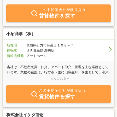
方は、当社におまかせ下さい。その他当社では、レンタルガレージ
（バイク専用倉庫）、トランクボックス（貸倉庫）も賃貸していま
この不動産会社が取り扱う
す。チョコット収納や趣味などに、ご利用下さい。
賃貸物件を探す
小沼商事（株）
所在地
茨城県行方市麻生１１０８－７
最寄駅
ＪＲ鹿島線 潮来駅
情報提供元
アットホーム
当社は、不動産売買、仲介、アパート仲介・管理を主な業務として
います。業務の範囲は、行方市（主に旧麻生町）を主として、潮来
方面の業務にも携わっております。◆創業約30年とまだ社歴は浅い
もっと見る
ですが堅実な仕事をモットーとしてお客様から信頼される会社とし
て前進していくつもりですので、今後共よろしくお願い致しま
この不動産会社が取り扱う
す！！
賃貸物件を探す
株式会社イケダ管財