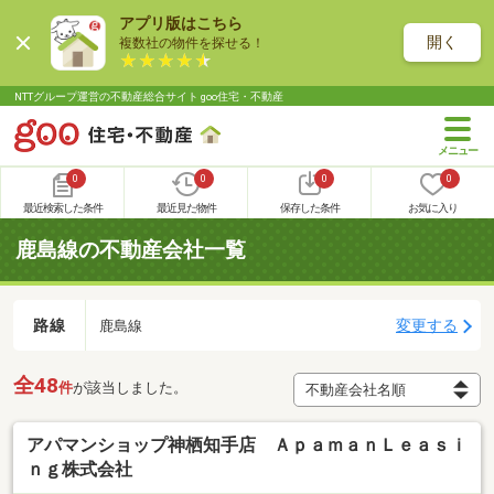
アプリ版はこちら
開く
複数社の物件を探せる！
NTTグループ運営の不動産総合サイト goo住宅・不動産
0
0
0
0
最近検索した条件
最近見た物件
保存した条件
お気に入り
鹿島線の不動産会社一覧
路線
変更する
鹿島線
全48
件
が該当しました。
アパマンショップ神栖知手店 ＡｐａｍａｎＬｅａｓｉ
ｎｇ株式会社