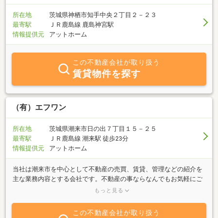
所在地
茨城県神栖市知手中央２丁目２－２３
最寄駅
ＪＲ鹿島線 鹿島神宮駅
情報提供元
アットホーム
この不動産会社が取り扱う
賃貸物件を探す
（有）エフワン
所在地
茨城県潮来市日の出７丁目１５－２５
最寄駅
ＪＲ鹿島線 潮来駅 徒歩23分
情報提供元
アットホーム
当社は潮来市を中心として不動産の売買、賃貸、管理などの紹介を
主な業務内容とする会社です。不動産の事ならなんでもお気軽にご
相談下さい。親身になってあなたのお手伝い致します。お問合わせ
もっと見る
お待ちしております。
この不動産会社が取り扱う