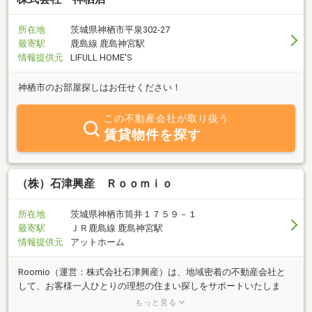
所在地
茨城県神栖市平泉302-27
最寄駅
鹿島線 鹿島神宮駅
情報提供元
LIFULL HOME'S
神栖市のお部屋探しはお任せください！
この不動産会社が取り扱う
賃貸物件を探す
（株）石津興産 Ｒｏｏｍｉｏ
所在地
茨城県神栖市筒井１７５９－１
最寄駅
ＪＲ鹿島線 鹿島神宮駅
情報提供元
アットホーム
Roomio（運営：株式会社石津興産）は、地域密着の不動産会社と
して、お客様一人ひとりの理想の住まい探しをサポートいたしま
す。「理想のくらしを、もっと近くに」を理念に、売買・賃貸・管
もっと見る