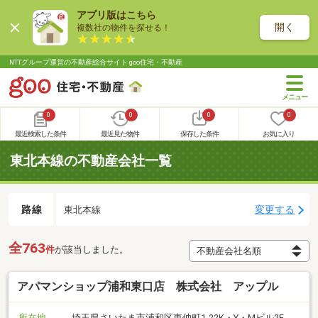
アプリ版はこちら
開く
複数社の物件を探せる！
NTTグループ運営の不動産総合サイト goo住宅・不動産
0
0
0
0
最近検索した条件
最近見た物件
保存した条件
お気に入り
東北本線の不動産会社一覧
路線
変更する
東北本線
全763
件
が該当しました。
アパマンショップ浦和東口店 株式会社 アップル
所在地
埼玉県さいたま市浦和区東仲町1-22K・Y・Mビル2F