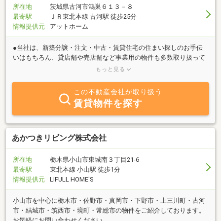
所在地
茨城県古河市鴻巣６１３－８
最寄駅
ＪＲ東北本線 古河駅 徒歩25分
情報提供元
アットホーム
●当社は、新築分譲・注文・中古・賃貸住宅の住まい探しのお手伝
いはもちろん、貸店舗や売店舗など事業用の物件も多数取り扱って
おります。●注文住宅、分譲住宅ともに、発泡断熱吹き付けが標準
もっと見る
の省エネ住宅です。●分譲地も多数取り扱っておりますので、ご希
望の学区等でお探しのかたはぜひお問合わせ下さい。●店頭でのみ
この不動産会社が取り扱う
ご紹介している土地情報もございますのでお気軽にお問い合わせ下
賃貸物件を探す
さい。
あかつきリビング株式会社
所在地
栃木県小山市東城南３丁目21-6
最寄駅
東北本線 小山駅 徒歩1分
情報提供元
LIFULL HOME'S
小山市を中心に栃木市・佐野市・真岡市・下野市・上三川町・古河
市・結城市・筑西市・境町・常総市の物件をご紹介しております。
お気軽にお問い合わせください。