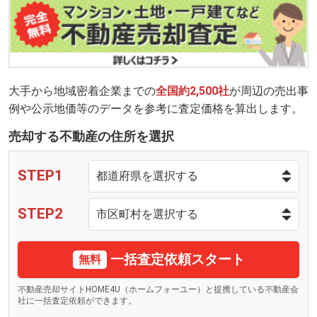
大手から地域密着企業までの
全国約2,500社
が周辺の売出事
例や公示地価等のデータを参考に査定価格を算出します。
売却する不動産の住所を選択
STEP1
STEP2
一括査定依頼スタート
無料
不動産売却サイトHOME4U（ホームフォーユー）と提携している不動産会
社に一括査定依頼ができます。