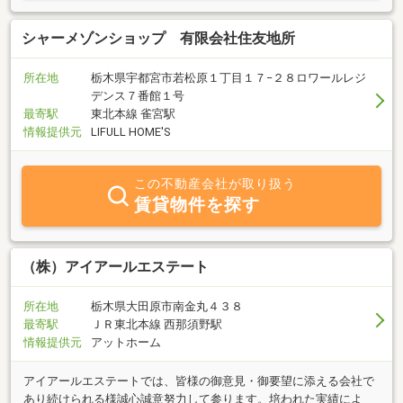
シャーメゾンショップ 有限会社住友地所
所在地
栃木県宇都宮市若松原１丁目１７−２８ロワールレジ
デンス７番館１号
最寄駅
東北本線 雀宮駅
情報提供元
LIFULL HOME'S
この不動産会社が取り扱う
賃貸物件を探す
（株）アイアールエステート
所在地
栃木県大田原市南金丸４３８
最寄駅
ＪＲ東北本線 西那須野駅
情報提供元
アットホーム
アイアールエステートでは、皆様の御意見・御要望に添える会社で
あり続けられる様誠心誠意努力して参ります。培われた実績によ