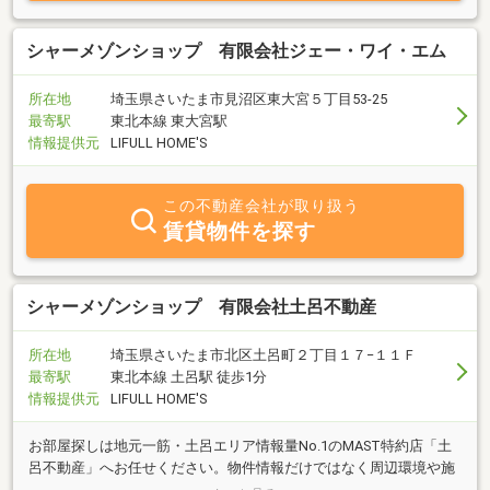
シャーメゾンショップ 有限会社ジェー・ワイ・エム
所在地
埼玉県さいたま市見沼区東大宮５丁目53-25
最寄駅
東北本線 東大宮駅
情報提供元
LIFULL HOME'S
この不動産会社が取り扱う
賃貸物件を探す
シャーメゾンショップ 有限会社土呂不動産
所在地
埼玉県さいたま市北区土呂町２丁目１７−１１Ｆ
最寄駅
東北本線 土呂駅 徒歩1分
情報提供元
LIFULL HOME'S
お部屋探しは地元一筋・土呂エリア情報量No.1のMAST特約店「土
呂不動産」へお任せください。物件情報だけではなく周辺環境や施
設情報などもお伝えしながら、安心してお住まい頂けるお部屋をご