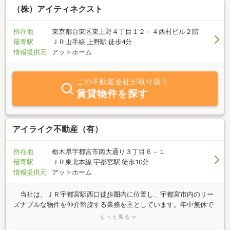
（株）アイティネクスト
所在地
東京都台東区東上野４丁目１２－４西村ビル２階
最寄駅
ＪＲ山手線 上野駅 徒歩4分
情報提供元
アットホーム
この不動産会社が取り扱う
賃貸物件を探す
アイライク不動産（有）
所在地
栃木県宇都宮市南大通り３丁目６－１
最寄駅
ＪＲ東北本線 宇都宮駅 徒歩10分
情報提供元
アットホーム
当社は、ＪＲ宇都宮駅西口徒歩圏内に位置し、宇都宮市内のリー
ズナブルな物件を仲介斡旋する業務を主としています。年中無休で
各種相談の受付・生活福祉への対応・迅速な入居サービスをモット
もっと見る
ーにしています。