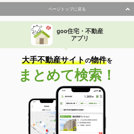
ページトップに戻る
goo住宅・不動産
アプリ
大手不動産サイト
物件
の
を
まとめて検索！