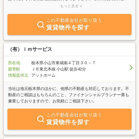
り、得られた信頼と築かれた土地勘で、貴方のニーズに必ず応えま
もっと見る
す！おきがるに御連絡戴けます様よろしくお願い申し上げます。
この不動産会社が取り扱う
賃貸物件を探す
（有）ｉｍサービス
所在地
栃木県小山市東城南４丁目３０－７
最寄駅
ＪＲ東北本線 小山駅 徒歩42分
情報提供元
アットホーム
当社は地元栃木県のほかに、他県の不動産も対応しております。不
動産のご相談はもちろんのこと、ファイナンシャルプランナー業も
兼業しておりますので、お気軽にご相談下さい。
この不動産会社が取り扱う
賃貸物件を探す