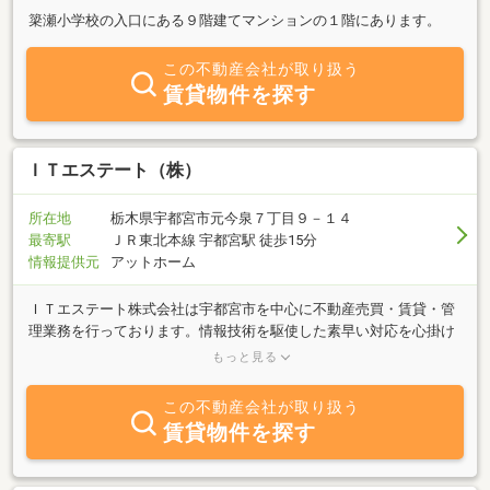
簗瀬小学校の入口にある９階建てマンションの１階にあります。
この不動産会社が取り扱う
賃貸物件を探す
ＩＴエステート（株）
所在地
栃木県宇都宮市元今泉７丁目９－１４
最寄駅
ＪＲ東北本線 宇都宮駅 徒歩15分
情報提供元
アットホーム
ＩＴエステート株式会社は宇都宮市を中心に不動産売買・賃貸・管
理業務を行っております。情報技術を駆使した素早い対応を心掛け
ております。また、不動産活用、任意売却、債務整理のご相談も承
もっと見る
っております。当社提携弁護士・司法書士・税理士による問題解決
のお手伝いをさせて頂いております。 不動産に関わるご相談はマ
この不動産会社が取り扱う
ロニエプラザ北側にある「ＩＴエステート株式会社」にお任せ下さ
賃貸物件を探す
い。