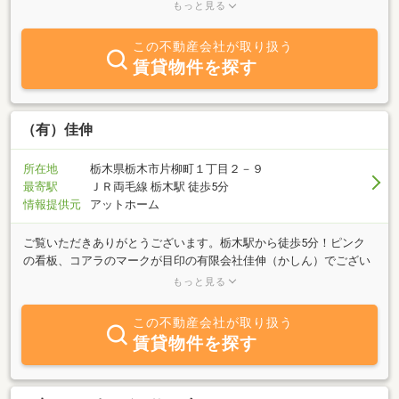
をはじめ、住まいに関する様々な情報とサービスを提供しておりま
もっと見る
す。ぜひ一度お客様の理想の住まいについてお聞かせ下さい。お客
様目線で、理想の住まいをお探し致します。また、インターネット
この不動産会社が取り扱う
に掲載される以前の賃貸情報も随時ご紹介しておりますので、お気
賃貸物件を探す
軽にお問い合わせ下さい。お客様のご来店心よりお待ちしておりま
す。
（有）佳伸
所在地
栃木県栃木市片柳町１丁目２－９
最寄駅
ＪＲ両毛線 栃木駅 徒歩5分
情報提供元
アットホーム
ご覧いただきありがとうございます。栃木駅から徒歩5分！ピンク
の看板、コアラのマークが目印の有限会社佳伸（かしん）でござい
ます。土地建物仲介、建売住宅、アパート・マンションの斡旋等を
もっと見る
行っております。お子様連れ大歓迎！キッズスペース完備！お客様
の喜ばれる顔が見たくて、明るく元気なスタッフが心を込めてお手
この不動産会社が取り扱う
伝いさせていただきます！お住まい探しの疑問や不安、ローンのご
賃貸物件を探す
相談など、ひとつひとつ一緒に解決していきましょう。スタッフが
淹れるおしゃれなラテアートととびっきりの笑顔でご来店お待ちし
ております。