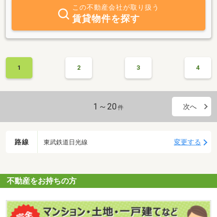
社方針でもある、地域ＮＯ１の豊富な情報量と顧客第一主義・地域
この不動産会社が取り扱う
密着と常にお客様に満足いただけるサービスをモットーに、そし
賃貸物件を探す
て、お客様ニーズに答えられるよう、不動産・建築・金融・税務
等々の専門知識を日々研鑽しプロ集団を目指しております。
1
2
3
4
1～20
次へ
件
路線
変更する
東武鉄道日光線
不動産をお持ちの方