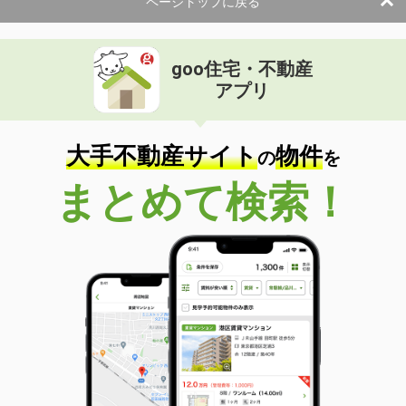
ページトップに戻る
goo住宅・不動産
アプリ
大手不動産サイト
物件
の
を
まとめて検索！