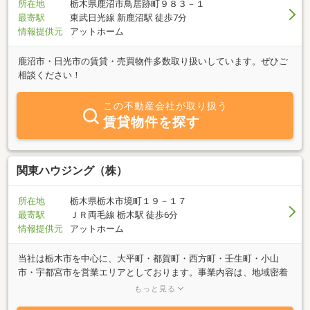
所在地
栃木県鹿沼市鳥居跡町９８３－１
最寄駅
東武日光線 新鹿沼駅 徒歩7分
情報提供元
アットホーム
鹿沼市・日光市の賃貸・売買物件多数取り扱いしています。ぜひご
相談ください！
この不動産会社が取り扱う
賃貸物件を探す
関東ハウジング（株）
所在地
栃木県栃木市境町１９－１７
最寄駅
ＪＲ両毛線 栃木駅 徒歩6分
情報提供元
アットホーム
当社は栃木市を中心に、大平町・都賀町・西方町・壬生町・小山
市・宇都宮市を営業エリアとしております。事業内容は、地域密着
の総合不動産として、土地建物仲介、アパート・マンションの斡
もっと見る
旋・土地開発・建売住宅等を行っております。栃木支店方針は、会