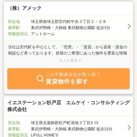
（株）アメック
所在地
埼玉県南埼玉郡宮代町中央３丁目２－２８
最寄駅
東武伊勢崎・大師線 東武動物公園駅 徒歩3分
情報提供元
アットホーム
当社は宮代町を中心として、「売買」・「賃貸」から資産・資金の
相談など承っております。皆様のご希望にあった物件を豊富な情報
力でご対応させていただきます。アメック（ａｍｅｘ）とは・・・
もっと見る
ａｍｅｎｉｔｙとｅｘｐｅｒｔを組み合わせた造語がａｍｅｘ。快
適生活のお手伝いをする専門家でありたい。そんな意味が込められ
この不動産会社が取り扱う
ています。
賃貸物件を探す
イエステーション杉戸店 エムケイ・コンサルティング
株式会社
所在地
埼玉県北葛飾郡杉戸町清地３丁目3-15
最寄駅
東武伊勢崎・大師線 東武動物公園駅 徒歩22分
情報提供元
LIFULL HOME'S