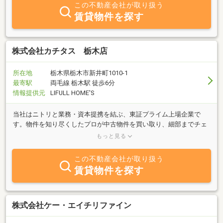
この不動産会社が取り扱う
賃貸物件を探す
株式会社カチタス 栃木店
所在地
栃木県栃木市新井町1010-1
最寄駅
両毛線 栃木駅 徒歩6分
情報提供元
LIFULL HOME'S
当社はニトリと業務・資本提携を結ぶ、東証プライム上場企業で
す。物件を知り尽くしたプロが中古物件を買い取り、細部までチェ
ックし、自社規格に沿って丁寧にリフォームしているので、ご購入
もっと見る
後も安心が続きます。
この不動産会社が取り扱う
賃貸物件を探す
株式会社ケー・エイチリファイン