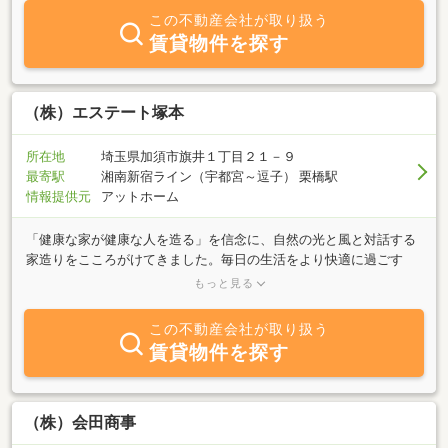
この不動産会社が取り扱う
賃貸物件を探す
（株）エステート塚本
所在地
埼玉県加須市旗井１丁目２１－９
最寄駅
湘南新宿ライン（宇都宮～逗子） 栗橋駅
情報提供元
アットホーム
「健康な家が健康な人を造る」を信念に、自然の光と風と対話する
家造りをこころがけてきました。毎日の生活をより快適に過ごす
「健康体温・ヘルシー36℃」のロゴマークは私たちの願いです。次
もっと見る
世代へつなぐ「地球環境と住まいの健康」が求められています。そ
して私たちは地域に根ざし、人と人とのつながりを大切にする工務
この不動産会社が取り扱う
店です。住まいの安全を考えた骨太の躯体、心も身体もリラックス
賃貸物件を探す
できる癒し空間の創出、地域の気候・風土に最適な住まいを提案し
続けることが私たちの使命です。
（株）会田商事