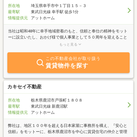
所在地
埼玉県幸手市中１丁目１５－３
最寄駅
東武日光線 幸手駅 徒歩1分
情報提供元
アットホーム
当社は昭和48年に幸手地域密着のもと、信頼と奉仕の精神をモット
ーに設立いたし、おかげ様で個人事業として５０周年を迎えること
ができました。此度、法人化し賃貸・売買を中心に物件を豊富に取
もっと見る
り揃えています。積水ハウス不動産東京のシャーメゾンショップ店
に加盟しておりますのでネットワークも充実しております。女性ス
この不動産会社が取り扱う
タッフが親切丁寧にご対応させていただきます。幸手駅のロータリ
賃貸物件を探す
ー内なので電車でのアクセスも良好です。お客様のご希望にできる
だけ沿った物件をお探しいたしますので、お気軽にご相談くださ
い。
カキセイ不動産
所在地
栃木県鹿沼市戸張町１８０８
最寄駅
東武日光線 新鹿沼駅
情報提供元
アットホーム
弊社は、地区１００年を超える日本家屋に事務所を構え、『安心と
信頼』をモットーに、栃木県鹿沼市を中心に賃貸住宅の仲介と管理