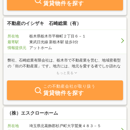
賃貸物件を探す
不動産のイシザキ 石崎総業（有）
所在地
栃木県栃木市平柳町２丁目６－１
最寄駅
東武日光線 新栃木駅 徒歩3分
情報提供元
アットホーム
弊社、石崎総業有限会社は、栃木市で不動産業を営む、地域密着型
の「街の不動産屋」です。地方には、地元を愛する者でしか語れな
い不動産物件のストーリーがたくさんあります。お部屋を探す皆さ
もっと見る
まに、それらを少しでもお役に立てていただくことが、私共の喜び
であり使命であります。また、地域における「住み続けたい街づく
この不動産会社が取り扱う
り」「帰りたいと思える街づくり」に少しでも貢献し、快適な住環
賃貸物件を探す
境を、最高のサービスを提供してまいりたいと考えております。本
当に安心して暮らせるお部屋はどこにあるか？出来る限りの回答
を、スタッフ一丸となって探してまいります。
（株）エスクローホーム
所在地
埼玉県北葛飾郡杉戸町大字鷲巣４８３－５