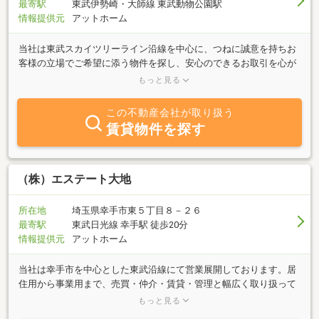
最寄駅
東武伊勢崎・大師線 東武動物公園駅
情報提供元
アットホーム
当社は東武スカイツリーライン沿線を中心に、つねに誠意を持ちお
客様の立場でご希望に添う物件を探し、安心のできるお取引を心が
けております。購入や売却、借りたい方や貸したい方、またはロー
もっと見る
ン、登記、税金等もお気軽にご相談下さい！
この不動産会社が取り扱う
賃貸物件を探す
（株）エステート大地
所在地
埼玉県幸手市東５丁目８－２６
最寄駅
東武日光線 幸手駅 徒歩20分
情報提供元
アットホーム
当社は幸手市を中心とした東武沿線にて営業展開しております。居
住用から事業用まで、売買・仲介・賃貸・管理と幅広く取り扱って
おります。また注文住宅の建築も行っておりますのでマイホームの
もっと見る
建築を検討されている方はお気軽にご相談下さい。