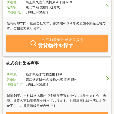
所在地
埼玉県久喜市栗橋東４丁目3-59
最寄駅
東北本線 栗橋駅 徒歩9分
情報提供元
LIFULL HOME'S
任意売却専門不動産会社です。創業昭和３４年の老舗不動産会社で
す。ご相談力あります。
この不動産会社が取り扱う
賃貸物件を探す
株式会社染谷商事
所在地
栃木県栃木市箱森町33-9
最寄駅
東武鉄道日光線 新栃木駅 徒歩15分
情報提供元
LIFULL HOME'S
創業54年。当社は栃木市内で不動産売買を中心に土地中古仲介、販
売、賃貸の不動産業務を行っております。お部屋探しは当店にお任
せ下さい。賃貸情報量が自慢です。