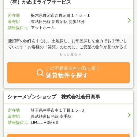
（有）かぬまライフサービス
所在地
栃木県鹿沼市西鹿沼町１４５－１
最寄駅
東武日光線 新鹿沼駅 徒歩13分
情報提供元
アットホーム
鹿沼市の物件を中心に、土地探し、お部屋探しを全力でお手伝いし
ています！お客様の「笑顔」のために、ご要望の物件が見つかるま
で全力でサポート！当社では、昼間来られない方のために事前にご
もっと見る
連絡いただければ夜９時まで対応いたしております。また、不動産
の相続でお悩みの方、行政書士や遺品整理士等の有資格者が在籍す
この不動産会社が取り扱う
る有限会社かぬまライフサービスが、ワンストップサービス・トー
賃貸物件を探す
タルサポートでお手伝いさせていただきます。鹿沼市の不動産のこ
となら、まずは有限会社かぬまライフサービスにご相談ください!
シャーメゾンショップ 株式会社会田商事
所在地
埼玉県幸手市中１丁目１５−３
最寄駅
東武鉄道日光線 幸手駅
情報提供元
LIFULL HOME'S