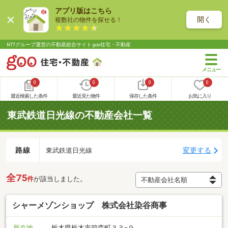
アプリ版はこちら
開く
複数社の物件を探せる！
NTTグループ運営の不動産総合サイト goo住宅・不動産
0
0
0
0
最近検索した条件
最近見た物件
保存した条件
お気に入り
東武鉄道日光線の不動産会社一覧
路線
変更する
東武鉄道日光線
全75
件
が該当しました。
シャーメゾンショップ 株式会社染谷商事
所在地
栃木県栃木市箱森町３３−９