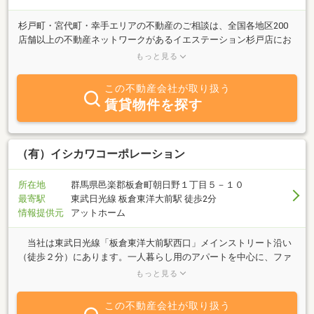
杉戸町・宮代町・幸手エリアの不動産のご相談は、全国各地区200
店舗以上の不動産ネットワークがあるイエステーション杉戸店にお
任せください。お客様のお役に立てるよう、全力で努めて参りま
もっと見る
す。
この不動産会社が取り扱う
賃貸物件を探す
（有）イシカワコーポレーション
所在地
群馬県邑楽郡板倉町朝日野１丁目５－１０
最寄駅
東武日光線 板倉東洋大前駅 徒歩2分
情報提供元
アットホーム
当社は東武日光線「板倉東洋大前駅西口」メインストリート沿い
（徒歩２分）にあります。一人暮らし用のアパートを中心に、ファ
ミリー物件・テナント物件・売買物件等多数ご用意し、「親身な対
もっと見る
応」をモットーに、皆様のご来店をこころよりお待ち致しておりま
す。また、工務店もやっているので住まいのことなら何でもご相談
この不動産会社が取り扱う
ください。お気軽にお立ち寄り下さい。