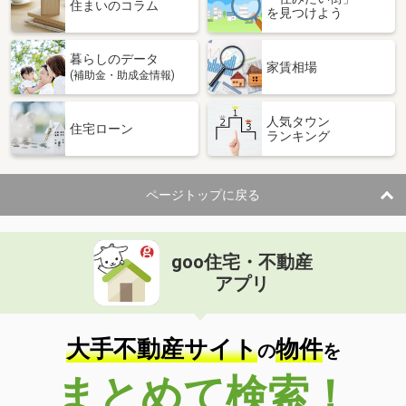
住まいのコラム
を見つけよう
暮らしのデータ
家賃相場
(補助金・助成金情報)
人気タウン
住宅ローン
ランキング
ページトップに戻る
goo住宅・不動産
アプリ
大手不動産サイト
物件
の
を
まとめて検索！