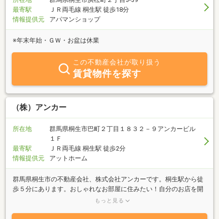
最寄駅
ＪＲ両毛線 桐生駅 徒歩18分
情報提供元
アパマンショップ
※年末年始・ＧＷ・お盆は休業
この不動産会社が取り扱う
賃貸物件を探す
（株）アンカー
所在地
群馬県桐生市巴町２丁目１８３２－９アンカービル
１Ｆ
最寄駅
ＪＲ両毛線 桐生駅 徒歩2分
情報提供元
アットホーム
群馬県桐生市の不動産会社、株式会社アンカーです。桐生駅から徒
歩５分にあります。おしゃれなお部屋に住みたい！自分のお店を開
きたい！古民家再生に興味がある！空き家を手放したいがどうした
もっと見る
らいいかわからない！そんな気持ちにお答えします。20代から50代
の幅広い世代のスタッフが対応致します！古民家カフェPLUS+アン