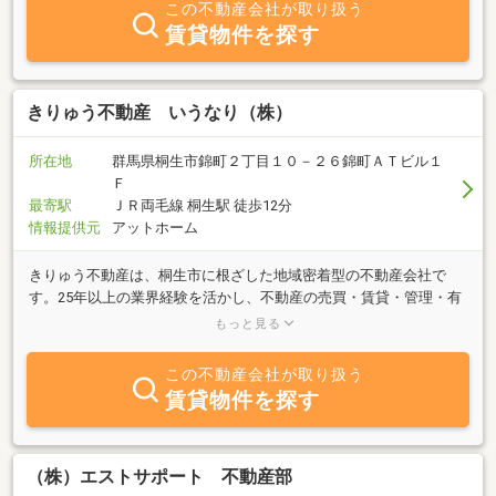
この不動産会社が取り扱う
カーも運営しておりますので、まずはお茶をしながらお気軽にご相
賃貸物件を探す
談ください♪創業32年の地元密着型のアットホームな会社です！皆
様のご来店をスタッフ一同心よりお待ちしております。
きりゅう不動産 いうなり（株）
所在地
群馬県桐生市錦町２丁目１０－２６錦町ＡＴビル１
Ｆ
最寄駅
ＪＲ両毛線 桐生駅 徒歩12分
情報提供元
アットホーム
きりゅう不動産は、桐生市に根ざした地域密着型の不動産会社で
す。25年以上の業界経験を活かし、不動産の売買・賃貸・管理・有
効活用など、幅広いご相談に対応しております。「言ったことが成
もっと見る
る（イウナリ）」という社名には、お客様の想いを形にし、未来に
つながるご提案をしたいという願いが込められています。不動産は
この不動産会社が取り扱う
単なるモノではなく、人や街、そして暮らしをつなぐ大切な資産。
賃貸物件を探す
お客様一人ひとりの想いを大切にし、最適なご提案を通じて、桐生
の未来をより豊かにしていきたいと考えています。地域の特性や不
動産市場を熟知したスタッフが、丁寧かつ誠実に対応し、安心・納
得のお取引をサポートいたします。売却・購入・賃貸・活用など、
（株）エストサポート 不動産部