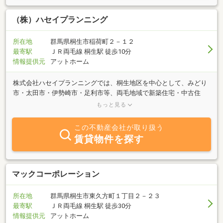
（株）ハセイプランニング
所在地
群馬県桐生市稲荷町２－１２
最寄駅
ＪＲ両毛線 桐生駅 徒歩10分
情報提供元
アットホーム
株式会社ハセイプランニングでは、桐生地区を中心として、みどり
市・太田市・伊勢崎市・足利市等、両毛地域で新築住宅・中古住
宅・古民家再生・土地の売買に関するお手伝いをさせていただいて
もっと見る
おります。また、小さなリフォームから大規模改築まで、住宅に関
するあらゆるご相談をお受けしております。信頼と感動を大切にし
この不動産会社が取り扱う
て、地元に根付いたファミリー会社です。宅建資格はもちろん、建
賃貸物件を探す
築士・古民家鑑定士・行政書士の資格も有しております。どうぞ、
不動産に関するどんな疑問でもお気軽にご相談ください。誠心誠
意、対応させていただきます。
マックコーポレーション
所在地
群馬県桐生市東久方町１丁目２－２３
最寄駅
ＪＲ両毛線 桐生駅 徒歩30分
情報提供元
アットホーム