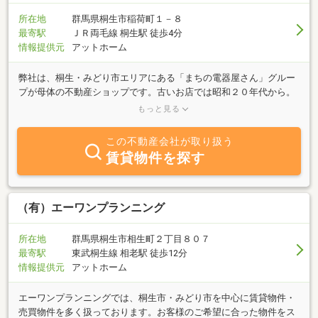
不動産に関することなら何でもお気軽にご相談ください。
所在地
群馬県桐生市稲荷町１－８
最寄駅
ＪＲ両毛線 桐生駅 徒歩4分
情報提供元
アットホーム
弊社は、桐生・みどり市エリアにある「まちの電器屋さん」グルー
プが母体の不動産ショップです。古いお店では昭和２０年代から。
地域密着一筋で営業を続けて参りましたので、地元ならではの情報
もっと見る
力とネットワークに自信があります。また、家電製品はもちろんで
すが、リフォームや太陽光発電システム、水回りなどの設備工事も
この不動産会社が取り扱う
得意分野。女性インテリアコーディネーターも常駐しておりますの
賃貸物件を探す
で、お住まいのご相談事に幅広く対応できます。
（有）エーワンプランニング
所在地
群馬県桐生市相生町２丁目８０７
最寄駅
東武桐生線 相老駅 徒歩12分
情報提供元
アットホーム
エーワンプランニングでは、桐生市・みどり市を中心に賃貸物件・
売買物件を多く扱っております。お客様のご希望に合った物件をス