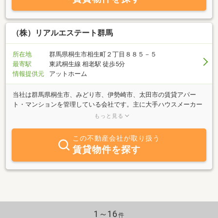
（株）リアルエステート群馬
所在地
群馬県桐生市相生町２丁目８８５－５
最寄駅
東武桐生線 相老駅 徒歩5分
情報提供元
アットホーム
当社は群馬県桐生市、みどり市、伊勢崎市、太田市の賃貸アパー
ト・マンションを管理している会社です。主に大手ハウスメーカー
施工の物件を取扱っており、一人暮らし向けの１Ｋから３ＬＤＫク
もっと見る
ラスのファミリー向けまで様々なタイプのお部屋をご用意しており
ます。お部屋をお探しの方にはもちろん、アパート・マンション経
この不動産会社が取り扱う
営でお悩みのオーナー様にも賃貸管理の面でご満足できるように努
賃貸物件を探す
めております。現在、地域一番店、４０００戸管理をめざして、社
員一同なお一層の努力を続けて参ります。
1～16
件