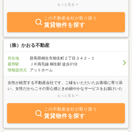
ピーディな対応でお探しいたします。また、不動産に関するお悩み
もっと見る
やご相談を受け付けております。アットホームな雰囲気のスタッフ
がお待ちしておりますので、お気軽にご来店下さい。☆国道１２２
この不動産会社が取り扱う
号沿い。マーケットシティヤオコー様近く（大間々方向へ約500m行
賃貸物件を探す
って右手）☆セブンイレブン桐生相生店様の隣です。
（株）かおる不動産
所在地
群馬県桐生市相生町２丁目３４２－１
最寄駅
ＪＲ両毛線 桐生駅 徒歩31分
情報提供元
アットホーム
女性が経営する不動産会社です。ご縁をいただいたお客様に寄り添
い、女性だからこその安心感ときめ細やかなサービスをお届けいた
します。お仕事、家事、育児からホッと一息ついて物件を探してい
もっと見る
る夜のお時間でも、お気軽にお問い合わせください。丁寧かつ迅速
に対応し、お客様にとって最良のお取引きになるようしっかりサポ
この不動産会社が取り扱う
ートいたします。
賃貸物件を探す