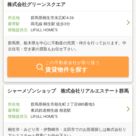
株式会社グリーンスクエア
所在地
群馬県桐生市末広町4-26
最寄駅
両毛線 桐生駅 徒歩3分
情報提供元
LIFULL HOME'S
群馬県、栃木県を中心に不動産の売買・仲介を行っております。中
古住宅・空き家の買取もお任せ下さい。
この不動産会社が取り扱う
賃貸物件を探す
シャーメゾンショップ 株式会社リアルエステート群馬
所在地
群馬県桐生市相生町２丁目885番地5
最寄駅
東武鉄道桐生線 相老駅
情報提供元
LIFULL HOME'S
桐生市・みどり市・伊勢崎市・太田市でのお部屋探しは株式会社リ
アルエステート群馬にお任せ下さい。