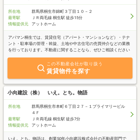
所在地
群馬県桐生市錦町３丁目１０－２
最寄駅
ＪＲ両毛線 桐生駅 徒歩15分
情報提供元
アットホーム
アパマン桐生では、賃貸住宅（アパート・マンションなど）・テナ
ント・駐車場の管理・斡旋、土地や中古住宅の売買仲介などの業務
を行っております。不動産に関することなら、ぜひご相談ください
この不動産会社が取り扱う
賃貸物件を探す
小向建設（株） いえ。とち。物語
所在地
群馬県桐生市本町６丁目２７－１プライマリービル
４Ｆ
最寄駅
ＪＲ両毛線 桐生駅 徒歩7分
情報提供元
アットホーム
いえ。とち。物語は、創業50年小向建設株式会社の不動産部門で