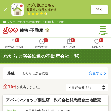
アプリ版はこちら
開く
複数社の物件を探せる！
NTTグループ運営の不動産総合サイト goo住宅・不動産
0
0
0
0
最近検索した条件
最近見た物件
保存した条件
お気に入り
わたらせ渓谷鉄道の不動産会社一覧
路線
変更する
わたらせ渓谷鉄道
全16
件
が該当しました。
アパマンショップ桐生店 株式会社群馬総合土地販売
所在地
群馬県桐生市浜松町２丁目3-39