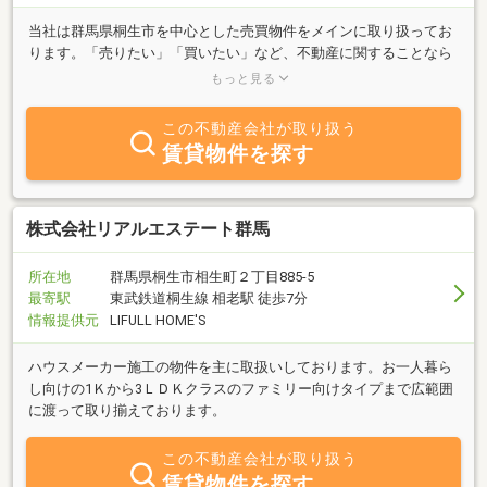
当社は群馬県桐生市を中心とした売買物件をメインに取り扱ってお
ります。「売りたい」「買いたい」など、不動産に関することなら
何でもご相談下さい。また競売、任売物件でお困りの方もお気軽に
もっと見る
ご相談下さい。相談無料、秘密厳守で経験豊富なスタッフがスピー
ディーに対応させていただきます。群大生向けのアパート・マンシ
この不動産会社が取り扱う
ョン等も数多く取り揃えてありますので、賃貸物件をお探しのお客
賃貸物件を探す
様もお気軽にお問い合わせ下さい。
株式会社リアルエステート群馬
所在地
群馬県桐生市相生町２丁目885-5
最寄駅
東武鉄道桐生線 相老駅 徒歩7分
情報提供元
LIFULL HOME'S
ハウスメーカー施工の物件を主に取扱いしております。お一人暮ら
し向けの1Ｋから3ＬＤＫクラスのファミリー向けタイプまで広範囲
に渡って取り揃えております。
この不動産会社が取り扱う
賃貸物件を探す