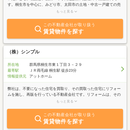
す。桐生市を中心に、みどり市、太田市の土地・中古一戸建ての売
買・仲介、アパート・マンション・一戸建ての賃貸をしておりま
もっと見る
す。住まい・建物を大切に、永く引き継いでいけるように…との思
いで、お使いになられていない一戸建て（空き家）の管理も承って
この不動産会社が取り扱う
おります。小向建設では、新築住宅の建築・リフォームなども行っ
賃貸物件を探す
ており、住まいのどんなご相談もお受けできます。お気軽にお問い
合わせください。youtube「いえとち物語」も、ぜひご覧くださ
い。
（株）シンプル
所在地
群馬県桐生市東１丁目３－２９
最寄駅
ＪＲ両毛線 桐生駅 徒歩23分
情報提供元
アットホーム
弊社は、不要になった住宅を買取り、その買取った住宅にリフォー
ムを施し、再販を行っている不動産会社です。リフォームは、その
住宅に合致するような企画を立てて実施しています。桐生市を中心
もっと見る
に前橋、太田、伊勢崎、みどり、足利方面でも活動を展開していま
す。『住宅の隅々までキレイに！』を合言葉に社員自ら掃除用具を
この不動産会社が取り扱う
持ち、ピッカピカにしています。私たちはお客様の要望に合った再
賃貸物件を探す
生中古住宅をご提供し、購入してからの生活が描けるようなマイホ
ーム購入の手助けをしていきます。